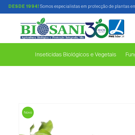
DESDE 1994!
Somos especialistas em protecção de plantas em
Inseticidas Biológicos e Vegetais
Fung
Novo