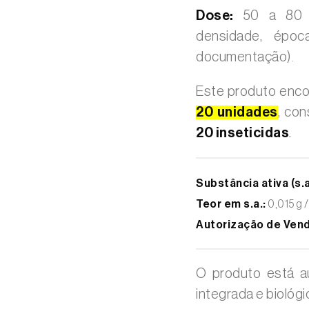
Dose:
50 a 80 a
densidade, époc
documentação)
.
Este produto enco
20 unidades
, con
20 inseticidas
.
Substância ativa (s.a
Teor em s.a.:
0,015 g 
Autorização de Ven
O produto está a
integrada e biológi