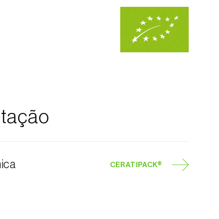
tação
nica
CERATIPACK®