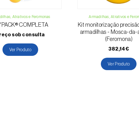
ilhas, Atrativos e Feromonas
Armadilhas, Atrativos e Fer
YPACK® COMPLETA
Kit monitorização precis
armadilhas - Mosca-da-
reço sob consulta
(Feromona)
382,14€
Ver Produto
Ver Produto