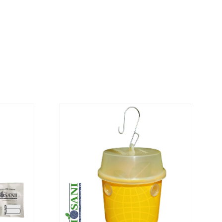
es é personalizado ao cliente, conforme
valor mais económico. Após receber a
sani contacta o cliente o mais brevemente
mação referente ao valor total da encomenda
mento.
da, contacte-nos:
33 019
osani.com
contacto