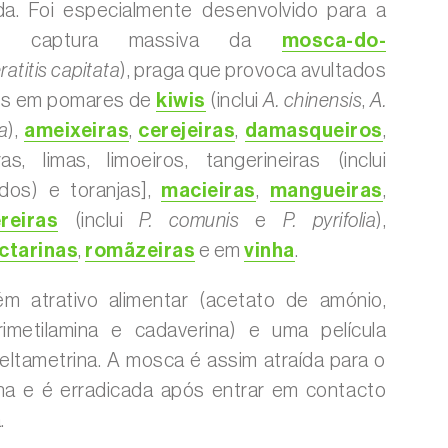
cida. Foi especialmente desenvolvido para a
o e captura massiva da
mosca-do-
ratitis capitata
), praga que provoca avultados
tos em pomares de
kiwis
(inclui
A. chinensis
,
A.
a
),
ameixeiras
,
cerejeiras
,
damasqueiros
,
ras, limas, limoeiros, tangerineiras (inclui
idos) e toranjas],
macieiras
,
mangueiras
,
reiras
(inclui
P. comunis
e
P. pyrifolia
),
ctarinas
,
romãzeiras
e em
vinha
.
ém atrativo alimentar (acetato de amónio,
rimetilamina e cadaverina) e uma película
ltametrina. A mosca é assim atraída para o
ilha e é erradicada após entrar em contacto
.