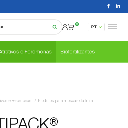
0
 Atrativos e Feromonas
Biofertilizantes
tivos e Feromonas
Produtos para moscas da fruta
TIPACK®