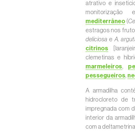
atrativo e inseti
monitorizaçã
mediterrâneo
(
Ce
estragos nos fru
deliciosa
e
A. argut
citrinos
[laranjei
clemetinas e híbr
marmeleiros
,
pe
pessegueiros
,
ne
A armadilha cont
hidrocloreto de t
impregnada com de
interior da armad
com a deltametrina