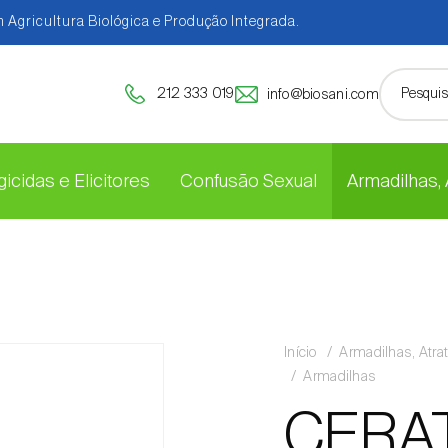
 Agricultura Biológica e Produção Integrada.
212 333 019
info@biosani.com
icidas e Elicitores
Confusão Sexual
Armadilhas,
Início
Armadilhas, Atra
Armadilhas
CERA