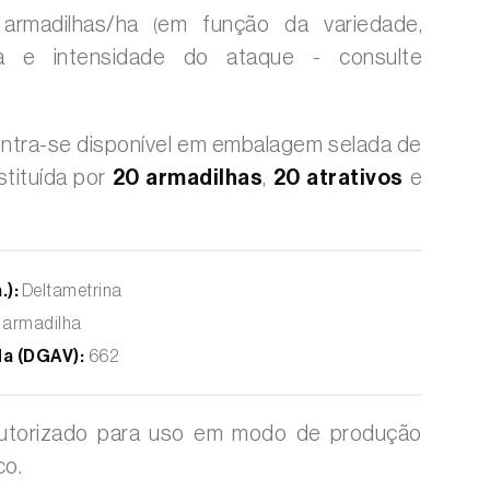
rmadilhas/ha
em função da variedade,
(
a e intensidade do ataque - consulte
ntra-se disponível em embalagem selada de
stituída por
20 armadilhas
,
20 atrativos
e
.):
Deltametrina
/ armadilha
da (DGAV):
662
utorizado para uso em modo de produção
co.