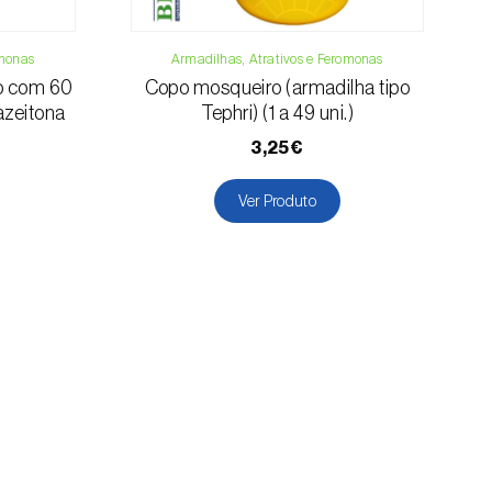
omonas
Armadilhas, Atrativos e Feromonas
ão com 60
Copo mosqueiro (armadilha tipo
azeitona
Tephri) (1 a 49 uni.)
3,25€
Ver Produto