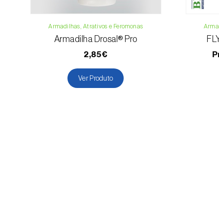
Armadilhas, Atrativos e Feromonas
Armad
Armadilha Drosal® Pro
FL
2,85€
P
Ver Produto