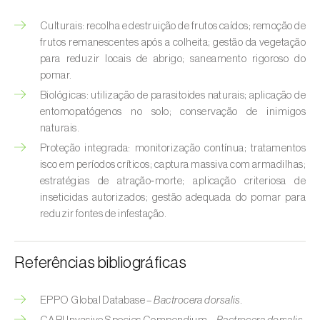
Broca-do-milho (
Sesamia nonagrioides
)
Culturais: recolha e destruição de frutos caídos; remoção de
Broca-dos-ramos-do-pessegueiro (
Anarsia
frutos remanescentes após a colheita; gestão da vegetação
lineatella
)
para reduzir locais de abrigo; saneamento rigoroso do
pomar.
Broca-listrada-do-caule-do-arroz (
Chilo
Biológicas: utilização de parasitoides naturais; aplicação de
suppressalis
)
entomopatógenos no solo; conservação de inimigos
naturais.
Broca-pequena-do-tomateiro
Proteção integrada: monitorização contínua; tratamentos
(
Neoleucinodes elegantalis
)
isco em períodos críticos; captura massiva com armadilhas;
estratégias de atração‑morte; aplicação criteriosa de
Broca-vermelha (
Cossus cossus
)
inseticidas autorizados; gestão adequada do pomar para
reduzir fontes de infestação.
Burgo-da-azinheira (
Tortrix viridana
)
Cigarrinha-espumadora (
Philaenus
Referências bibliográficas
spumarius
)
Cigarrinhas (
Jacobiasca lybica, Scaphoideus
EPPO Global Database –
Bactrocera dorsalis.
titanus e Empoasca spp.
)