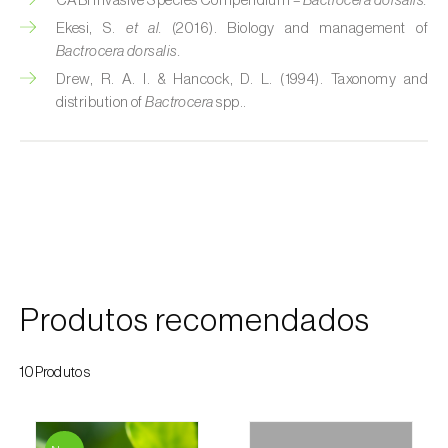
CABI Invasive Species Compendium –
Bactrocera dorsalis.
Ekesi, S.
et al.
(2016). Biology and management of
Cobrilha-da-cortiça (
Coroebus undatus
)
Bactrocera dorsalis.
Cochonilha-algodão-da-vinha (
Planococcus
Drew, R. A. I. & Hancock, D. L. (1994). Taxonomy and
ficus
)
distribution of
Bactrocera
spp..
Cochonilha-da-amoreira (
Pseudaulacaspis
pentagona
)
Cochonilha-de-cauda-comprida
(
Pseudococcus longispinus
)
Cochonilha-de-Comstock (
Pseudococcus
comstocki
)
Produtos recomendados
Cochonilha-de-São-José (
Quadraspidiotus
10Produtos
(= Diaspidiotus) perniciosus
)
Cochonilha-dos-citrinos (
Planococcus citri
)