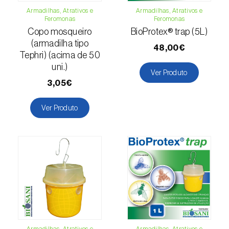
(=Xanthogaleruca) luteola
)
Armadilhas, Atrativos e
Armadilhas, Atrativos e
Feromonas
Feromonas
Escaravelho-da-framboesa (
Byturus spp.
)
Copo mosqueiro
BioProtex® trap (5L)
(armadilha tipo
Escaravelho-da-nogueira (
Pityophthorus
48,00€
Tephri) (acima de 50
juglandis
)
uni.)
Ver Produto
Escaravelho-grande-da-casca-do-larício
3,05€
(
Ips cembrae
)
Ver Produto
Escaravelho-gravador (
Ips acuminatus
)
Escaravelho-japonês (
Popillia japonica
)
Escaravelho-oriental (
Exomala (=Anomala)
orientalis
)
Escaravelho-rosado-esmeralda
(
Cneorhinus serranoi
)
Armadilhas, Atrativos e
Armadilhas, Atrativos e