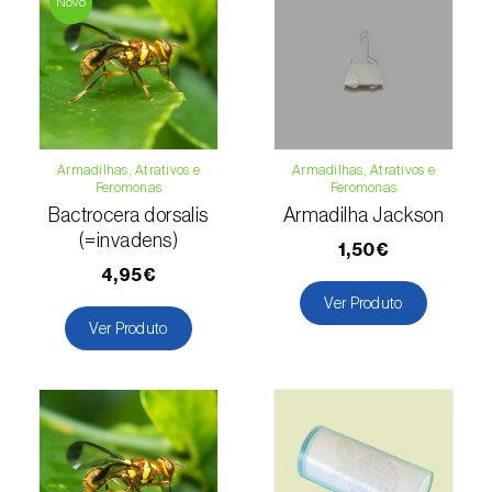
Novo
Cochonilha-obscura (
Pseudococcus viburni
)
Cochonilha-vermelha-dos-citrinos
(
Aonidiella aurantii
)
Cochonilhas
Armadilhas, Atrativos e
Armadilhas, Atrativos e
Coleópteros de grandes dimensões
Feromonas
Feromonas
Bactrocera dorsalis
Armadilha Jackson
Coleópteros de pequenas dimensões
(=invadens)
1,50€
4,95€
Drosófila-da-asa-manchada (
Drosophila
Ver Produto
suzukii
)
Ver Produto
Escaravelho / Gorgulho-vermelho-das-
palmeiras (
Rhynchophorus ferrugineus
)
Escaravelho-da-agave (
Scyphophorus
acupunctatus
)