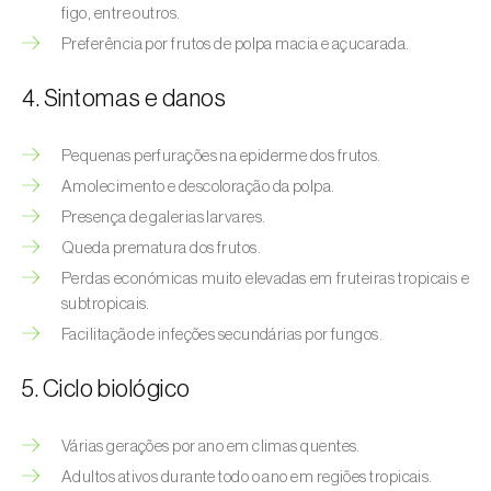
Afídeo-verde-dos-citrinos (
Aphis
figo, entre outros.
spiraecola
)
Preferência por frutos de polpa macia e açucarada.
Afídeos
4. Sintomas e danos
Alfinetes (
Agriotes spp.
)
Pequenas perfurações na epiderme dos frutos.
Aranhiço-vermelho (
Tetranychus urticae
)
Amolecimento e descoloração da polpa.
Presença de galerias larvares.
Besouro‑verde‑das‑tílias (
Lytta vesicatoria
)
Queda prematura dos frutos.
Bichado-da-ameixeira (
Grapholita (=Cydia)
Perdas económicas muito elevadas em fruteiras tropicais e
funebrana
)
subtropicais.
Facilitação de infeções secundárias por fungos.
Bichado-da-castanha-do-cedo (
Pammene
fasciana
)
5. Ciclo biológico
Bichado-da-castanha-do-tarde (
Cydia
Várias gerações por ano em climas quentes.
splendana
)
Adultos ativos durante todo o ano em regiões tropicais.