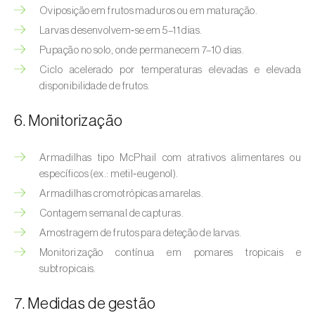
Bichado-da-castanha-intermédio (
Cydia
Oviposição em frutos maduros ou em maturação.
fagiglandana
)
Larvas desenvolvem‑se em 5–11 dias.
Pupação no solo, onde permanecem 7–10 dias.
Bichado-da-fruta (
Cydia pomonella
)
Ciclo acelerado por temperaturas elevadas e elevada
Borboleta-branca-grande-da-couve (
Pieris
disponibilidade de frutos.
brassicae
)
6. Monitorização
Borboleta-branca-pequena-da-couve
(
Pieris rapae
)
Armadilhas tipo McPhail com atrativos alimentares ou
específicos (ex.: metil‑eugenol).
Broca-africana-do-caule-do-milho
Armadilhas cromotrópicas amarelas.
(
Busseola fusca
)
Contagem semanal de capturas.
Broca-do-chá (
Euwallacea fornicatus, E.
Amostragem de frutos para deteção de larvas.
fornicatior, E. perbrevis e E. kuroshio
)
Monitorização contínua em pomares tropicais e
subtropicais.
Broca-do-colmo-da-cana-de-açúcar
(
Diatraea saccharalis
)
7. Medidas de gestão