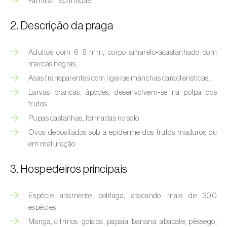
Família: Tephritidae
(
Hyalopterus pruni
)
2. Descrição da praga
Afídeo-lanígero-das-macieiras (
Eriosoma
lanigerum
)
Adultos com 6–8 mm, corpo amarelo‑acastanhado com
Afídeo-negro-do-feijão (
Aphis fabae
)
marcas negras.
Asas transparentes com ligeiras manchas características.
Afídeo-negro-do-pessegueiro
Larvas brancas, ápodes, desenvolvem‑se na polpa dos
(
Brachycaudus persicae
)
frutos.
Afídeo-verde (
Myzus persicae
)
Pupas castanhas, formadas no solo.
Ovos depositados sob a epiderme dos frutos maduros ou
Afídeo-verde-da-ameixeira (
Brachycaudus
em maturação.
helichrysi
)
3. Hospedeiros principais
Afídeo-verde-da-amendoeira
(
Brachycaudus amygdalinus
)
Espécie altamente polífaga, atacando mais de 300
Afídeo-verde-da-macieira (
Aphis pomi
)
espécies.
Manga, citrinos, goiaba, papaia, banana, abacate, pêssego,