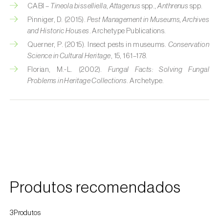
CABI –
Tineola bisselliella
,
Attagenus
spp.,
Anthrenus
spp.
Espinafre (
Spinacia oleracea
)
Pinniger, D. (2015).
Pest Management in Museums, Archives
and Historic Houses
. Archetype Publications.
Fava (
Vicia faba
)
Querner, P. (2015). Insect pests in museums.
Conservation
Science in Cultural Heritage
, 15, 161–178.
Feijão-comum (
Phaseolus vulgaris
)
Florian, M.-L. (2002).
Fungal Facts: Solving Fungal
Feijão-frade (
Vigna spp.
)
Problems in Heritage Collections
. Archetype.
Feijoa (
Feijoa sellowiana
)
Figueira (
Ficus carica
)
Framboesa (
Rubus idaeus
)
Framboesa preta (
Rubus occidentalis
)
Produtos recomendados
Freixo (
Fraxinus spp.
)
Gerbera (
Gerbera
)
3Produtos