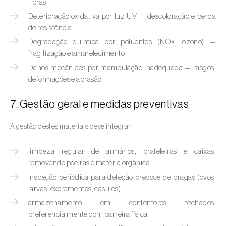
Cebola (
Allium cepa
)
fibras
Deterioração oxidativa por luz UV — descoloração e perda
Cedro (
Cedrus spp.
)
de resistência
Degradação química por poluentes (NOx, ozono) —
Cenoura (
Daucus carota
)
fragilização e amarelecimento
Centeio (
Secale cereale
)
Danos mecânicos por manipulação inadequada — rasgos,
deformações e abrasão
Cerejeira (
Prunus avium L.
)
7. Gestão geral e medidas preventivas
Cevada (
Hordeum vulgare
)
A gestão destes materiais deve integrar:
Cherovia / Pastinaca (
Pastinaca sativa
)
limpeza regular de armários, prateleiras e caixas,
Chicória (
Cichorium spp.
)
removendo poeiras e matéria orgânica
inspeção periódica para deteção precoce de pragas (ovos,
Citrinos (
Citrus spp.
)
larvas, excrementos, casulos)
Colza (
Brassica napus
)
armazenamento em contentores fechados,
preferencialmente com barreira física
Coqueiro (
Cocos nucifera
)