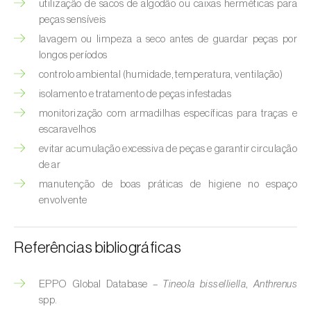
utilização de sacos de algodão ou caixas herméticas para
peças sensíveis
Courgette (
Cucurbita pepo
)
lavagem ou limpeza a seco antes de guardar peças por
longos períodos
Couve (
Brassica oleracea
)
controlo ambiental (humidade, temperatura, ventilação)
Craveiro (
Dianthus caryophyllus
)
isolamento e tratamento de peças infestadas
monitorização com armadilhas específicas para traças e
Crisântemo (
Chrysanthemum spp.
)
escaravelhos
Damasqueiro / Alperce (
Prunus armeniaca
)
evitar acumulação excessiva de peças e garantir circulação
de ar
Diospireiro (
Diospyros spp.
)
manutenção de boas práticas de higiene no espaço
envolvente
Dracena (
Dracaena spp.
)
Endívia (
Cichorium intybus
)
Referências bibliográficas
Ervilha (
Pisum sativum
)
EPPO Global Database –
Tineola bisselliella
,
Anthrenus
spp.
Espargo (
Asparagus officinalis
)