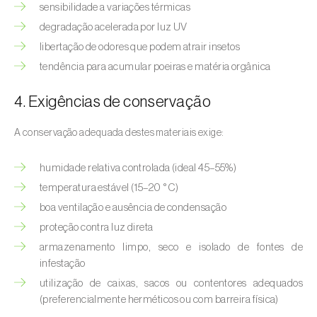
sensibilidade a variações térmicas
Aveleira (
Corylus avellana L.
)
degradação acelerada por luz UV
Azinheira (
Quercus ilex e Quercus
libertação de odores que podem atrair insetos
rotundifolia
)
tendência para acumular poeiras e matéria orgânica
Banana (
Musa spp.
)
4. Exigências de conservação
Batata (
Solanum tuberosum
)
A conservação adequada destes materiais exige:
Batata-doce (
Ipomoea batatas
)
humidade relativa controlada (ideal 45–55%)
Begónia (
Hillebrandia sandwicensis e
temperatura estável (15–20 °C)
Begonia spp.
)
boa ventilação e ausência de condensação
proteção contra luz direta
Beringela (
Solanum melongena
)
armazenamento limpo, seco e isolado de fontes de
Beterraba (
Beta spp.
)
infestação
utilização de caixas, sacos ou contentores adequados
Bétula (
Betula spp.
)
(preferencialmente herméticos ou com barreira física)