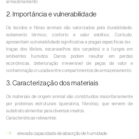
armazenamento.
Amieiro (
Alnus glutinosa
)
2. Importância e vulnerabilidade
Amoreira (
Morus spp.
)
Os tecidos e fibras animais são valorizados pela durabilidade,
isolamento térmico, conforto e valor estético. Contudo,
Ananás / Abacaxi (
Ananas comosus
)
apresentam vulnerabilidade significativa a pragas específicas (ex.:
traças dos têxteis, escaravelhos dos carpetes) e a fungos em
Anona (
Annona spp.
)
ambientes húmidos. Danos podem resultar em perdas
económicas, deterioração irreversível de peças de valor e
Áreas não cultivadas (
-
)
contaminação cruzada entre compartimentos de armazenamento.
Aromáticas, condimentares e medicinais
3. Caracterização dos materiais
(
Coriandrum, Petroselinum, Mentha, Ocimum,
Artemisia, Foeniculum, Laurus, Majorana,
Os materiais de origem animal são constituídos maioritariamente
Melissa, Pimpinella, Rosmarinus e outras
)
por proteínas estruturais (queratina, fibroína), que servem de
substrato alimentar para diversos insetos.
Arroz (
Oryza spp.
)
Características relevantes:
Aveia (
Avena sativa
)
elevada capacidade de absorção de humidade