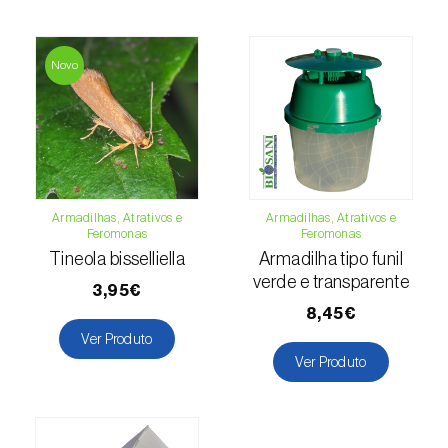
Girassol (
Helianthus annuus
)
Novo
Goiabeira (
Psidium guajava
)
Grão-de-bico (
Cicer arietinum
)
Groselheira (
Ribes uva-crispa
)
Groselheira-preta (
Ribes nigrum
)
Armadilhas, Atrativos e
Armadilhas, Atrativos e
Feromonas
Feromonas
Inhame / Taro (
Colocasia spp., Dioscorea
Tineola bisselliella
Armadilha tipo funil
spp., Alocasia spp. e Xanthosoma spp.
)
verde e transparente
3,95€
Jasmim (
Jasminum officinale
)
8,45€
Ver Produto
Jiloeiro (
Solanum aethiopicum
)
Ver Produto
Kiwi (
Actinidia deliciosa
)
Larício / Lariço (
Larix spp.
)