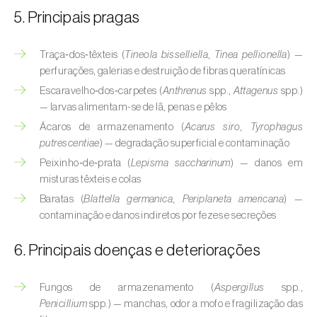
Buxo (
Buxus sempervirens L.
)
5. Principais pragas
Cacaueiro (
Theobroma cacao
)
Traça‑dos‑têxteis (
Tineola bisselliella
,
Tinea pellionella
) —
Cafeeiro (
Coffea spp.
)
perfurações, galerias e destruição de fibras queratínicas
Escaravelho‑dos‑carpetes (
Anthrenus
spp.,
Attagenus
spp.)
Cajueiro (
Anacardium occidentale
)
— larvas alimentam-se de lã, penas e pêlos
Ácaros de armazenamento (
Acarus siro
,
Tyrophagus
Cana-de-açúcar (
Saccharum spp.
)
putrescentiae
) — degradação superficial e contaminação
Cânhamo / Canábis (
Cannabis sativa
)
Peixinho‑de‑prata (
Lepisma saccharinum
) — danos em
misturas têxteis e colas
Carambola (
Averrhoa carambola
)
Baratas (
Blattella germanica
,
Periplaneta americana
) —
contaminação e danos indiretos por fezes e secreções
Carpino-europeu (
Carpinus betulus
)
6. Principais doenças e deteriorações
Carvalhos (
Quercus spp. e Fagus spp.
)
Castanheiro (
Castanea sativa
)
Fungos de armazenamento (
Aspergillus
spp.,
Penicillium
spp.) — manchas, odor a mofo e fragilização das