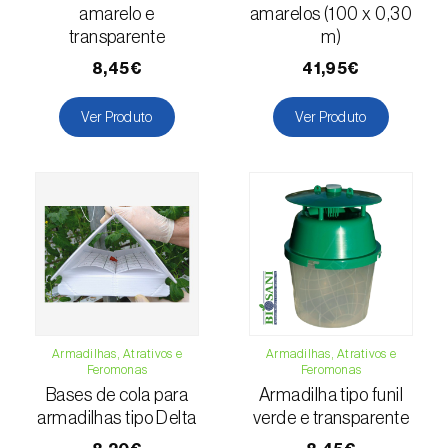
amarelo e
amarelos (100 x 0,30
Escaravelho-da-batateira (
Leptinotarsa
transparente
m)
decemlineata
)
8,45€
41,95€
Escaravelho-da-casca-da-amendoeira
(
Scolytus amygdali
)
Ver Produto
Ver Produto
Escaravelho-da-casca-de-oito-dentes (
Ips
typographus
)
Escaravelho-da-casca-de-seis-dentes (
Ips
sexdentatus
)
Escaravelho-da-casca-do-ulmeiro
(
Scolytus multistriatus
)
Armadilhas, Atrativos e
Armadilhas, Atrativos e
Escaravelho-da-folha-da-ervilha (
Sitona
Feromonas
Feromonas
lineatus
)
Bases de cola para
Armadilha tipo funil
armadilhas tipo Delta
verde e transparente
Escaravelho-da-folha-do-ulmeiro (
Pyrrhalta