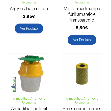
Feromonas
Feromonas
Cochonilha-obscura (
Pseudococcus viburni
)
Argyresthia pruniella
Mini-armadilha tipo
funil amarelo e
Cochonilha-vermelha-dos-citrinos
3,95€
transparente
(
Aonidiella aurantii
)
5,50€
Ver Produto
Cochonilhas
Ver Produto
Coleópteros de grandes dimensões
Coleópteros de pequenas dimensões
Drosófila-da-asa-manchada (
Drosophila
suzukii
)
Escaravelho / Gorgulho-vermelho-das-
palmeiras (
Rhynchophorus ferrugineus
)
Escaravelho-da-agave (
Scyphophorus
Armadilhas, Atrativos e
Armadilhas, Atrativos e
Feromonas
Feromonas
acupunctatus
)
Armadilha tipo funil
Rolos cromotrópicos