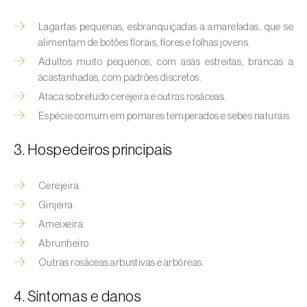
(
Hyalopterus pruni
)
Lagartas pequenas, esbranquiçadas a amareladas, que se
Afídeo-lanígero-das-macieiras (
Eriosoma
alimentam de botões florais, flores e folhas jovens.
lanigerum
)
Adultos muito pequenos, com asas estreitas, brancas a
acastanhadas, com padrões discretos.
Afídeo-negro-do-feijão (
Aphis fabae
)
Ataca sobretudo cerejeira e outras rosáceas.
Afídeo-negro-do-pessegueiro
Espécie comum em pomares temperados e sebes naturais.
(
Brachycaudus persicae
)
3. Hospedeiros principais
Afídeo-verde (
Myzus persicae
)
Cerejeira.
Afídeo-verde-da-ameixeira (
Brachycaudus
helichrysi
)
Ginjeira.
Ameixeira.
Afídeo-verde-da-amendoeira
Abrunheiro.
(
Brachycaudus amygdalinus
)
Outras rosáceas arbustivas e arbóreas.
Afídeo-verde-da-macieira (
Aphis pomi
)
4. Sintomas e danos