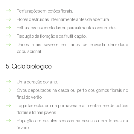
Afídeo-verde-dos-citrinos (
Aphis
spiraecola
)
Perfurações em botões florais.
Flores destruídas internamente antes da abertura.
Afídeos
Folhas jovens enroladas ou parcialmente consumidas.
Alfinetes (
Agriotes spp.
)
Redução da floração e da frutificação.
Danos mais severos em anos de elevada densidade
Aranhiço-vermelho (
Tetranychus urticae
)
populacional.
Besouro‑verde‑das‑tílias (
Lytta vesicatoria
)
5. Ciclo biológico
Bichado-da-ameixeira (
Grapholita (=Cydia)
funebrana
)
Uma geração por ano.
Ovos depositados na casca ou perto dos gomos florais no
Bichado-da-castanha-do-cedo (
Pammene
final do verão.
fasciana
)
Lagartas eclodem na primavera e alimentam‑se de botões
florais e folhas jovens.
Bichado-da-castanha-do-tarde (
Cydia
Pupação em casulos sedosos na casca ou em fendas da
splendana
)
árvore.