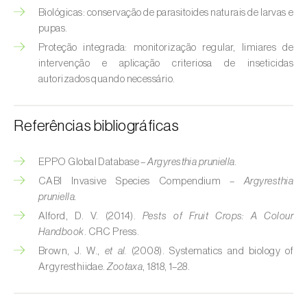
Broca-do-milho (
Sesamia nonagrioides
)
Biológicas: conservação de parasitoides naturais de larvas e
pupas.
Broca-dos-ramos-do-pessegueiro (
Anarsia
Proteção integrada: monitorização regular, limiares de
lineatella
)
intervenção e aplicação criteriosa de inseticidas
autorizados quando necessário.
Broca-listrada-do-caule-do-arroz (
Chilo
suppressalis
)
Referências bibliográficas
Broca-pequena-do-tomateiro
(
Neoleucinodes elegantalis
)
EPPO Global Database –
Argyresthia pruniella.
Broca-vermelha (
Cossus cossus
)
CABI Invasive Species Compendium –
Argyresthia
pruniella.
Burgo-da-azinheira (
Tortrix viridana
)
Alford, D. V. (2014).
Pests of Fruit Crops: A Colour
Handbook
. CRC Press.
Cigarrinha-espumadora (
Philaenus
Brown, J. W.,
et al.
(2008). Systematics and biology of
spumarius
)
Argyresthiidae.
Zootaxa
, 1818, 1–28.
Cigarrinhas (
Jacobiasca lybica, Scaphoideus
titanus e Empoasca spp.
)