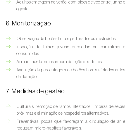
Bichado-da-castanha-intermédio (
Cydia
Adultos emergem no verão, com picos de voo entre junho e
fagiglandana
)
agosto.
Bichado-da-fruta (
Cydia pomonella
)
6. Monitorização
Borboleta-branca-grande-da-couve (
Pieris
Observação de botões florais perfurados ou destruídos.
brassicae
)
Inspeção de folhas jovens enroladas ou parcialmente
consumidas.
Borboleta-branca-pequena-da-couve
(
Pieris rapae
)
Armadilhas luminosas para deteção de adultos.
Avaliação da percentagem de botões florais afetados antes
Broca-africana-do-caule-do-milho
da floração.
(
Busseola fusca
)
7. Medidas de gestão
Broca-do-chá (
Euwallacea fornicatus, E.
fornicatior, E. perbrevis e E. kuroshio
)
Culturais: remoção de ramos infestados, limpeza de sebes
próximas e eliminação de hospedeiros alternativos.
Broca-do-colmo-da-cana-de-açúcar
(
Diatraea saccharalis
)
Preventivas: podas que favoreçam a circulação de ar e
reduzam micro‑habitats favoráveis.