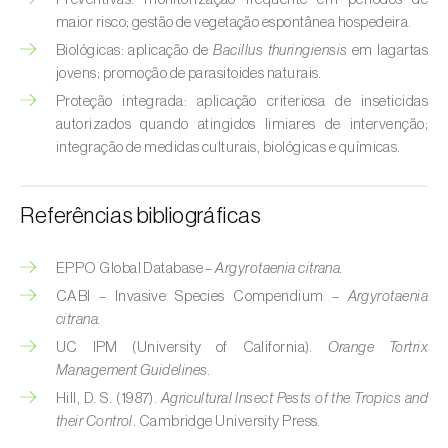
Broca-do-milho (
Sesamia nonagrioides
)
maior risco; gestão de vegetação espontânea hospedeira.
Biológicas: aplicação de
Bacillus thuringiensis
em lagartas
Broca-dos-ramos-do-pessegueiro (
Anarsia
jovens; promoção de parasitoides naturais.
lineatella
)
Proteção integrada: aplicação criteriosa de inseticidas
Broca-listrada-do-caule-do-arroz (
Chilo
autorizados quando atingidos limiares de intervenção;
suppressalis
)
integração de medidas culturais, biológicas e químicas.
Broca-pequena-do-tomateiro
Referências bibliográficas
(
Neoleucinodes elegantalis
)
Broca-vermelha (
Cossus cossus
)
EPPO Global Database –
Argyrotaenia citrana.
CABI – Invasive Species Compendium –
Argyrotaenia
Burgo-da-azinheira (
Tortrix viridana
)
citrana.
Cigarrinha-espumadora (
Philaenus
UC IPM (University of California).
Orange Tortrix
spumarius
)
Management Guidelines
.
Hill, D. S. (1987).
Agricultural Insect Pests of the Tropics and
Cigarrinhas (
Jacobiasca lybica, Scaphoideus
their Control
. Cambridge University Press.
titanus e Empoasca spp.
)