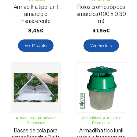
Escaravelho-da-batateira (
Leptinotarsa
Armadilha tipo funil
Rolos cromotrópicos
decemlineata
)
amarelo e
amarelos (100 x 0,30
transparente
m)
Escaravelho-da-casca-da-amendoeira
8,45€
41,95€
(
Scolytus amygdali
)
Ver Produto
Ver Produto
Escaravelho-da-casca-de-oito-dentes (
Ips
typographus
)
Escaravelho-da-casca-de-seis-dentes (
Ips
sexdentatus
)
Escaravelho-da-casca-do-ulmeiro
(
Scolytus multistriatus
)
Escaravelho-da-folha-da-ervilha (
Sitona
lineatus
)
Armadilhas, Atrativos e
Armadilhas, Atrativos e
Feromonas
Feromonas
Escaravelho-da-folha-do-ulmeiro (
Pyrrhalta
Bases de cola para
Armadilha tipo funil