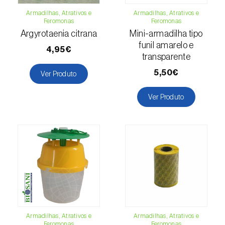
Cochonilha-obscura (
Pseudococcus viburni
)
Armadilhas, Atrativos e
Armadilhas, Atrativos e
Feromonas
Feromonas
Cochonilha-vermelha-dos-citrinos
Argyrotaenia citrana
Mini-armadilha tipo
(
Aonidiella aurantii
)
funil amarelo e
4,95€
transparente
Cochonilhas
5,50€
Ver Produto
Coleópteros de grandes dimensões
Ver Produto
Coleópteros de pequenas dimensões
Drosófila-da-asa-manchada (
Drosophila
suzukii
)
Escaravelho / Gorgulho-vermelho-das-
palmeiras (
Rhynchophorus ferrugineus
)
Escaravelho-da-agave (
Scyphophorus
acupunctatus
)
Armadilhas, Atrativos e
Armadilhas, Atrativos e
Feromonas
Feromonas