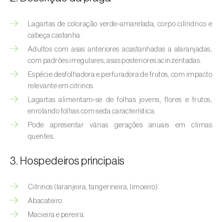
(
Hyalopterus pruni
)
Lagartas de coloração verde‑amarelada, corpo cilíndrico e
Afídeo-lanígero-das-macieiras (
Eriosoma
cabeça castanha.
lanigerum
)
Adultos com asas anteriores acastanhadas a alaranjadas,
Afídeo-negro-do-feijão (
Aphis fabae
)
com padrões irregulares; asas posteriores acinzentadas.
Espécie desfolhadora e perfuradora de frutos, com impacto
Afídeo-negro-do-pessegueiro
relevante em citrinos.
(
Brachycaudus persicae
)
Lagartas alimentam‑se de folhas jovens, flores e frutos,
enrolando folhas com seda característica.
Afídeo-verde (
Myzus persicae
)
Pode apresentar várias gerações anuais em climas
Afídeo-verde-da-ameixeira (
Brachycaudus
quentes.
helichrysi
)
3. Hospedeiros principais
Afídeo-verde-da-amendoeira
(
Brachycaudus amygdalinus
)
Citrinos (laranjeira, tangerineira, limoeiro).
Abacateiro.
Afídeo-verde-da-macieira (
Aphis pomi
)
Macieira e pereira.