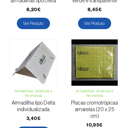
(=Xanthogaleruca) luteola
)
armadilhas tipo Delta
verde e transparente
8,20€
8,45€
Escaravelho-da-framboesa (
Byturus spp.
)
Ver Produto
Ver Produto
Escaravelho-da-nogueira (
Pityophthorus
juglandis
)
Escaravelho-grande-da-casca-do-larício
(
Ips cembrae
)
Escaravelho-gravador (
Ips acuminatus
)
Escaravelho-japonês (
Popillia japonica
)
Escaravelho-oriental (
Exomala (=Anomala)
Armadilhas, Atrativos e
Armadilhas, Atrativos e
orientalis
)
Feromonas
Feromonas
Armadilha tipo Delta
Placas cromotrópicas
Escaravelho-rosado-esmeralda
individualizada
amarelas (20 x 25
(
Cneorhinus serranoi
)
cm)
3,40€
10,95€