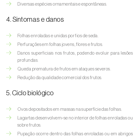
Afídeo-verde-dos-citrinos (
Aphis
Diversas espécies ornamentais e espontâneas.
spiraecola
)
4. Sintomas e danos
Afídeos
Folhas enroladas e unidas por fios de seda.
Alfinetes (
Agriotes spp.
)
Perfurações em folhas jovens, flores e frutos.
Aranhiço-vermelho (
Tetranychus urticae
)
Danos superficiais nos frutos, podendo evoluir para lesões
profundas.
Besouro‑verde‑das‑tílias (
Lytta vesicatoria
)
Queda prematura de frutos em ataques severos.
Bichado-da-ameixeira (
Grapholita (=Cydia)
Redução da qualidade comercial dos frutos.
funebrana
)
5. Ciclo biológico
Bichado-da-castanha-do-cedo (
Pammene
fasciana
)
Ovos depositados em massas na superfície das folhas.
Lagartas desenvolvem‑se no interior de folhas enroladas ou
Bichado-da-castanha-do-tarde (
Cydia
sobre frutos.
splendana
)
Pupação ocorre dentro das folhas enroladas ou em abrigos