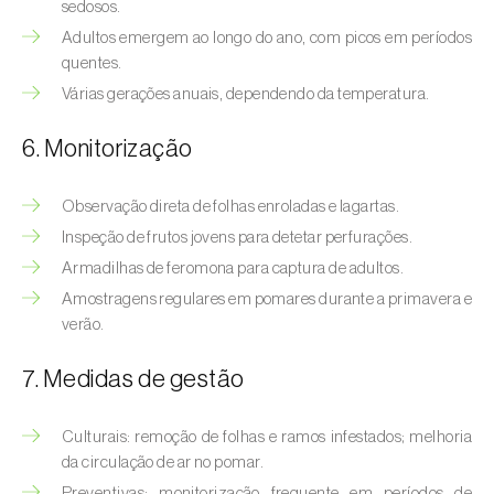
Bichado-da-castanha-intermédio (
Cydia
sedosos.
fagiglandana
)
Adultos emergem ao longo do ano, com picos em períodos
quentes.
Bichado-da-fruta (
Cydia pomonella
)
Várias gerações anuais, dependendo da temperatura.
Borboleta-branca-grande-da-couve (
Pieris
6. Monitorização
brassicae
)
Borboleta-branca-pequena-da-couve
Observação direta de folhas enroladas e lagartas.
(
Pieris rapae
)
Inspeção de frutos jovens para detetar perfurações.
Armadilhas de feromona para captura de adultos.
Broca-africana-do-caule-do-milho
Amostragens regulares em pomares durante a primavera e
(
Busseola fusca
)
verão.
Broca-do-chá (
Euwallacea fornicatus, E.
7. Medidas de gestão
fornicatior, E. perbrevis e E. kuroshio
)
Broca-do-colmo-da-cana-de-açúcar
Culturais: remoção de folhas e ramos infestados; melhoria
(
Diatraea saccharalis
)
da circulação de ar no pomar.
Preventivas: monitorização frequente em períodos de