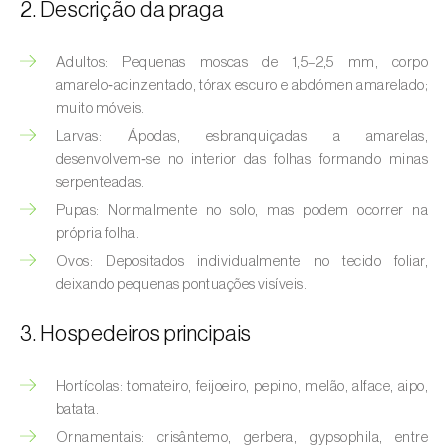
(
Hyalopterus pruni
)
2. Descrição da praga
Afídeo-lanígero-das-macieiras (
Eriosoma
Adultos: Pequenas moscas de 1,5–2,5 mm, corpo
lanigerum
)
amarelo‑acinzentado, tórax escuro e abdómen amarelado;
muito móveis.
Afídeo-negro-do-feijão (
Aphis fabae
)
Larvas: Ápodas, esbranquiçadas a amarelas,
desenvolvem‑se no interior das folhas formando minas
Afídeo-negro-do-pessegueiro
serpenteadas.
(
Brachycaudus persicae
)
Pupas: Normalmente no solo, mas podem ocorrer na
Afídeo-verde (
Myzus persicae
)
própria folha.
Ovos: Depositados individualmente no tecido foliar,
Afídeo-verde-da-ameixeira (
Brachycaudus
deixando pequenas pontuações visíveis.
helichrysi
)
3. Hospedeiros principais
Afídeo-verde-da-amendoeira
(
Brachycaudus amygdalinus
)
Hortícolas: tomateiro, feijoeiro, pepino, melão, alface, aipo,
Afídeo-verde-da-macieira (
Aphis pomi
)
batata.
Ornamentais: crisântemo, gerbera, gypsophila, entre