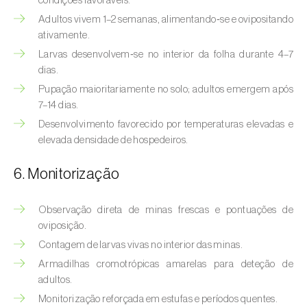
condições favoráveis.
Bichado-da-castanha-intermédio (
Cydia
Adultos vivem 1–2 semanas, alimentando‑se e ovipositando
fagiglandana
)
ativamente.
Bichado-da-fruta (
Cydia pomonella
)
Larvas desenvolvem‑se no interior da folha durante 4–7
dias.
Borboleta-branca-grande-da-couve (
Pieris
Pupação maioritariamente no solo; adultos emergem após
brassicae
)
7–14 dias.
Desenvolvimento favorecido por temperaturas elevadas e
Borboleta-branca-pequena-da-couve
elevada densidade de hospedeiros.
(
Pieris rapae
)
6. Monitorização
Broca-africana-do-caule-do-milho
(
Busseola fusca
)
Observação direta de minas frescas e pontuações de
Broca-do-chá (
Euwallacea fornicatus, E.
oviposição.
fornicatior, E. perbrevis e E. kuroshio
)
Contagem de larvas vivas no interior das minas.
Armadilhas cromotrópicas amarelas para deteção de
Broca-do-colmo-da-cana-de-açúcar
adultos.
(
Diatraea saccharalis
)
Monitorização reforçada em estufas e períodos quentes.