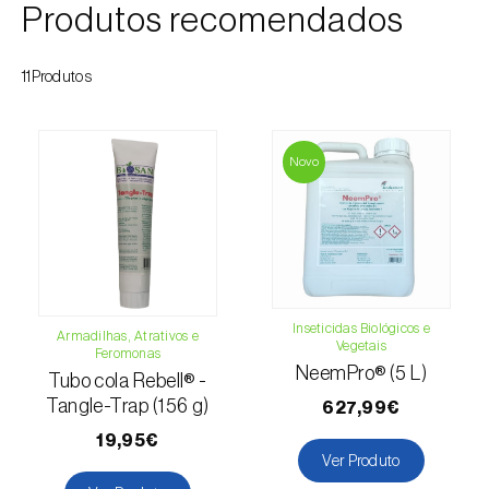
Produtos recomendados
Cochonilha-obscura (
Pseudococcus viburni
)
Cochonilha-vermelha-dos-citrinos
11Produtos
(
Aonidiella aurantii
)
Cochonilhas
Novo
Coleópteros de grandes dimensões
Coleópteros de pequenas dimensões
Drosófila-da-asa-manchada (
Drosophila
suzukii
)
Inseticidas Biológicos e
Armadilhas, Atrativos e
Vegetais
Feromonas
Escaravelho / Gorgulho-vermelho-das-
NeemPro® (5 L)
Tubo cola Rebell® -
palmeiras (
Rhynchophorus ferrugineus
)
Tangle-Trap (156 g)
627,99€
Escaravelho-da-agave (
Scyphophorus
19,95€
acupunctatus
)
Ver Produto