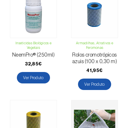
(=Xanthogaleruca) luteola
)
Escaravelho-da-framboesa (
Byturus spp.
)
Escaravelho-da-nogueira (
Pityophthorus
juglandis
)
Inseticidas Biológicos e
Armadilhas, Atrativos e
Escaravelho-grande-da-casca-do-larício
Vegetais
Feromonas
(
Ips cembrae
)
NeemPro® (250ml)
Rolos cromotrópicos
azuis (100 x 0,30 m)
Escaravelho-gravador (
Ips acuminatus
)
32,85€
41,95€
Escaravelho-japonês (
Popillia japonica
)
Ver Produto
Ver Produto
Escaravelho-oriental (
Exomala (=Anomala)
orientalis
)
Escaravelho-rosado-esmeralda
(
Cneorhinus serranoi
)