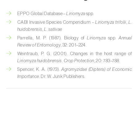
Cobrilha-da-cortiça (
Coroebus undatus
)
EPPO Global Database –
Liriomyza
spp.
CABI Invasive Species Compendium –
Liriomyza trifolii
,
L.
Cochonilha-algodão-da-vinha (
Planococcus
huidobrensis
,
L. sativae
ficus
)
Parrella, M. P. (1987). Biology of
Liriomyza
spp.
Annual
Cochonilha-da-amoreira (
Pseudaulacaspis
Review of Entomology
, 32: 201–224.
pentagona
)
Weintraub, P. G. (2001). Changes in the host range of
Liriomyza huidobrensis
.
Crop Protection
, 20: 783–788.
Cochonilha-de-cauda-comprida
Spencer, K. A. (1973).
Agromyzidae (Diptera) of Economic
(
Pseudococcus longispinus
)
Importance
. Dr. W. Junk Publishers.
Cochonilha-de-Comstock (
Pseudococcus
comstocki
)
Cochonilha-de-São-José (
Quadraspidiotus
(= Diaspidiotus) perniciosus
)
Cochonilha-dos-citrinos (
Planococcus citri
)