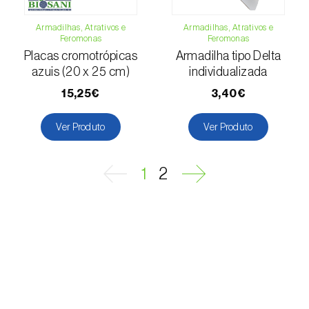
Gorgulho-da-batata-doce (
Cylas
puncticollis
)
Armadilhas, Atrativos e
Armadilhas, Atrativos e
Feromonas
Feromonas
Gorgulho-da-batata-doce (outro) (
Cylas
Placas cromotrópicas
Armadilha tipo Delta
formicarius elegantulus
)
azuis (20 x 25 cm)
individualizada
15,25€
3,40€
Gorgulho-da-colza (
Ceutorhynchus napi
)
Gorgulho-da-vinha (
Otiorhynchus sulcatus
)
Ver Produto
Ver Produto
Gorgulho-do-café / cacau (
Araecerus
1
2
fasciculatus
)
Gorgulho-do-caule-do-repolho
(
Ceutorhynchus quadridens
)
Gorgulho-do-eucalipto (
Gonipterus
platensis
)
Lagarta-das-pastagens (
Mythimna