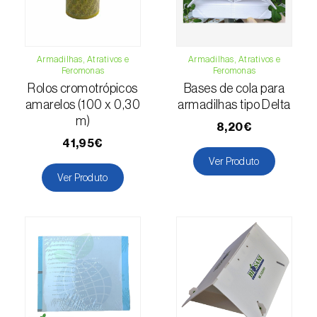
Escaravelhos-capricórnio (
Cerambyx cerdo
e C. welensii
)
Escaravelhos-espargo (
Crioceris asparagi e
Armadilhas, Atrativos e
Armadilhas, Atrativos e
C. duodecimpunctata
)
Feromonas
Feromonas
Rolos cromotrópicos
Bases de cola para
Escaravelhos-metálicos-furadores-de-
amarelos (100 x 0,30
armadilhas tipo Delta
madeira (
Agrilus spp.
)
m)
8,20€
Escolitídeos
41,95€
Ver Produto
Foracanta ou broca-do-eucalipto
Ver Produto
(
Phoracantha semipunctata e P. recurva
)
Gorgulho-americano-da-ameixa
(
Conotrachelus nenuphar
)
Gorgulho-da-bananeira (
Cosmopolites
sordidus
)