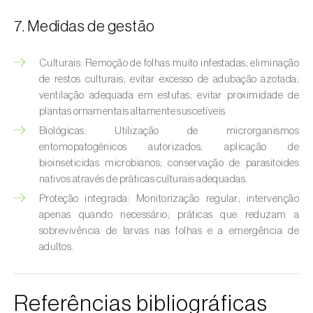
Broca-do-milho (
Sesamia nonagrioides
)
7. Medidas de gestão
Broca-dos-ramos-do-pessegueiro (
Anarsia
lineatella
)
Culturais: Remoção de folhas muito infestadas; eliminação
de restos culturais; evitar excesso de adubação azotada;
Broca-listrada-do-caule-do-arroz (
Chilo
ventilação adequada em estufas; evitar proximidade de
suppressalis
)
plantas ornamentais altamente suscetíveis.
Biológicas: Utilização de microrganismos
Broca-pequena-do-tomateiro
entomopatogénicos autorizados; aplicação de
(
Neoleucinodes elegantalis
)
bioinseticidas microbianos; conservação de parasitoides
nativos através de práticas culturais adequadas.
Broca-vermelha (
Cossus cossus
)
Proteção integrada: Monitorização regular; intervenção
Burgo-da-azinheira (
Tortrix viridana
)
apenas quando necessário; práticas que reduzam a
sobrevivência de larvas nas folhas e a emergência de
Cigarrinha-espumadora (
Philaenus
adultos.
spumarius
)
Cigarrinhas (
Jacobiasca lybica, Scaphoideus
Referências bibliográficas
titanus e Empoasca spp.
)