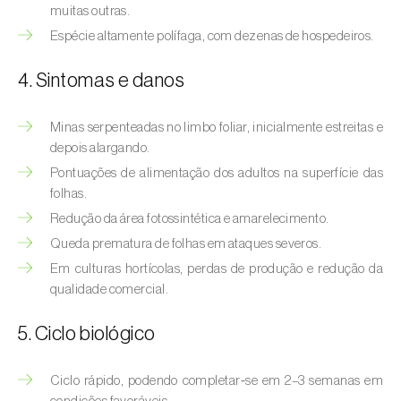
Afídeo-verde-dos-citrinos (
Aphis
muitas outras.
spiraecola
)
Espécie altamente polífaga, com dezenas de hospedeiros.
Afídeos
4. Sintomas e danos
Alfinetes (
Agriotes spp.
)
Minas serpenteadas no limbo foliar, inicialmente estreitas e
Aranhiço-vermelho (
Tetranychus urticae
)
depois alargando.
Pontuações de alimentação dos adultos na superfície das
Besouro‑verde‑das‑tílias (
Lytta vesicatoria
)
folhas.
Redução da área fotossintética e amarelecimento.
Bichado-da-ameixeira (
Grapholita (=Cydia)
Queda prematura de folhas em ataques severos.
funebrana
)
Em culturas hortícolas, perdas de produção e redução da
Bichado-da-castanha-do-cedo (
Pammene
qualidade comercial.
fasciana
)
5. Ciclo biológico
Bichado-da-castanha-do-tarde (
Cydia
splendana
)
Ciclo rápido, podendo completar‑se em 2–3 semanas em