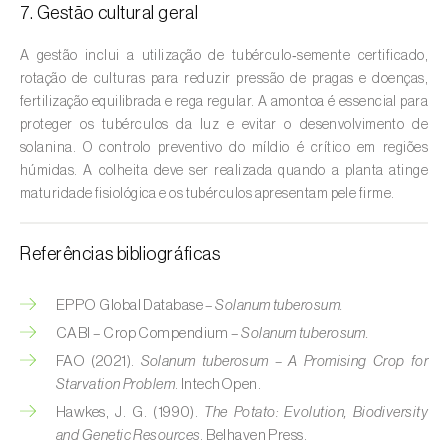
Cebola (
Allium cepa
)
7. Gestão cultural geral
Cedro (
Cedrus spp.
)
A gestão inclui a utilização de tubérculo‑semente certificado,
rotação de culturas para reduzir pressão de pragas e doenças,
Cenoura (
Daucus carota
)
fertilização equilibrada e rega regular. A amontoa é essencial para
proteger os tubérculos da luz e evitar o desenvolvimento de
Centeio (
Secale cereale
)
solanina. O controlo preventivo do míldio é crítico em regiões
húmidas. A colheita deve ser realizada quando a planta atinge
Cerejeira (
Prunus avium L.
)
maturidade fisiológica e os tubérculos apresentam pele firme.
Cevada (
Hordeum vulgare
)
Referências bibliográficas
Cherovia / Pastinaca (
Pastinaca sativa
)
EPPO Global Database –
Solanum tuberosum.
Chicória (
Cichorium spp.
)
CABI – Crop Compendium –
Solanum tuberosum.
Citrinos (
Citrus spp.
)
FAO (2021).
Solanum tuberosum – A Promising Crop for
Starvation Problem
. IntechOpen.
Colza (
Brassica napus
)
Hawkes, J. G. (1990).
The Potato: Evolution, Biodiversity
and Genetic Resources
. Belhaven Press.
Coqueiro (
Cocos nucifera
)