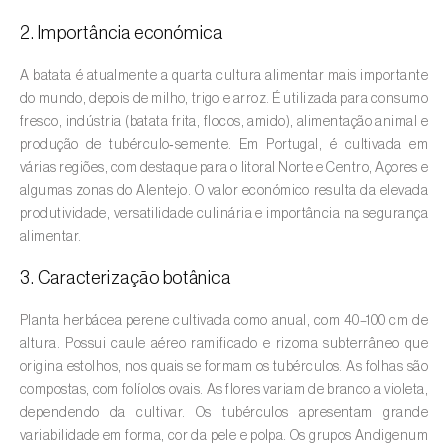
2. Importância económica
Amieiro (
Alnus glutinosa
)
A batata é atualmente a quarta cultura alimentar mais importante
Amoreira (
Morus spp.
)
do mundo, depois de milho, trigo e arroz. É utilizada para consumo
fresco, indústria (batata frita, flocos, amido), alimentação animal e
Ananás / Abacaxi (
Ananas comosus
)
produção de tubérculo‑semente. Em Portugal, é cultivada em
várias regiões, com destaque para o litoral Norte e Centro, Açores e
Anona (
Annona spp.
)
algumas zonas do Alentejo. O valor económico resulta da elevada
Áreas não cultivadas (
-
)
produtividade, versatilidade culinária e importância na segurança
alimentar.
Aromáticas, condimentares e medicinais
3. Caracterização botânica
(
Coriandrum, Petroselinum, Mentha, Ocimum,
Artemisia, Foeniculum, Laurus, Majorana,
Planta herbácea perene cultivada como anual, com 40–100 cm de
Melissa, Pimpinella, Rosmarinus e outras
)
altura. Possui caule aéreo ramificado e rizoma subterrâneo que
origina estolhos, nos quais se formam os tubérculos. As folhas são
Arroz (
Oryza spp.
)
compostas, com folíolos ovais. As flores variam de branco a violeta,
dependendo da cultivar. Os tubérculos apresentam grande
Aveia (
Avena sativa
)
variabilidade em forma, cor da pele e polpa. Os grupos Andigenum