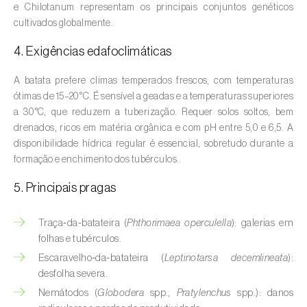
e Chilotanum representam os principais conjuntos genéticos
Aveleira (
Corylus avellana L.
)
cultivados globalmente.
Azinheira (
Quercus ilex e Quercus
4. Exigências edafoclimáticas
rotundifolia
)
A batata prefere climas temperados frescos, com temperaturas
Banana (
Musa spp.
)
ótimas de 15–20 °C. É sensível a geadas e a temperaturas superiores
a 30 °C, que reduzem a tuberização. Requer solos soltos, bem
Batata (
Solanum tuberosum
)
drenados, ricos em matéria orgânica e com pH entre 5,0 e 6,5. A
disponibilidade hídrica regular é essencial, sobretudo durante a
Batata-doce (
Ipomoea batatas
)
formação e enchimento dos tubérculos.
Begónia (
Hillebrandia sandwicensis e
5. Principais pragas
Begonia spp.
)
Beringela (
Solanum melongena
)
Traça‑da‑batateira (
Phthorimaea operculella
): galerias em
folhas e tubérculos.
Beterraba (
Beta spp.
)
Escaravelho‑da‑batateira (
Leptinotarsa decemlineata
):
desfolha severa.
Bétula (
Betula spp.
)
Nemátodos (
Globodera
spp.,
Pratylenchus
spp.): danos