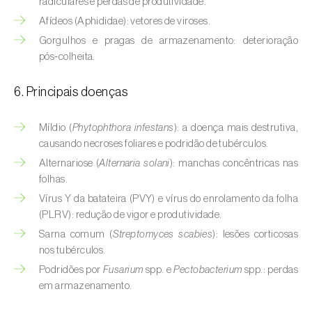
radiculares e perdas de produtividade.
Buxo (
Buxus sempervirens L.
)
Afídeos (Aphididae): vetores de viroses.
Cacaueiro (
Theobroma cacao
)
Gorgulhos e pragas de armazenamento: deterioração
pós‑colheita.
Cafeeiro (
Coffea spp.
)
6. Principais doenças
Cajueiro (
Anacardium occidentale
)
Míldio (
Phytophthora infestans
): a doença mais destrutiva,
Cana-de-açúcar (
Saccharum spp.
)
causando necroses foliares e podridão de tubérculos.
Cânhamo / Canábis (
Cannabis sativa
)
Alternariose (
Alternaria solani
): manchas concêntricas nas
folhas.
Carambola (
Averrhoa carambola
)
Vírus Y da batateira (PVY) e vírus do enrolamento da folha
(PLRV): redução de vigor e produtividade.
Carpino-europeu (
Carpinus betulus
)
Sarna comum (
Streptomyces scabies
): lesões corticosas
nos tubérculos.
Carvalhos (
Quercus spp. e Fagus spp.
)
Podridões por
Fusarium
spp. e
Pectobacterium
spp.: perdas
Castanheiro (
Castanea sativa
)
em armazenamento.