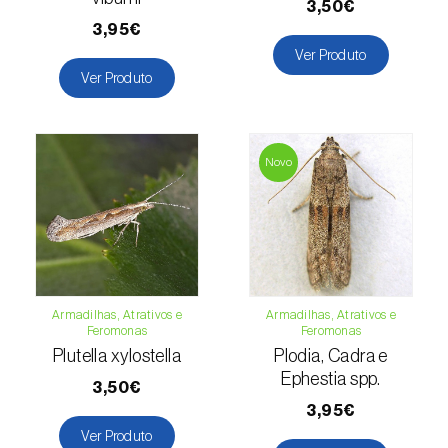
3,50€
3,95€
Lentilha (
Lens culinaris
)
Ver Produto
Ver Produto
Levístico (
Levisticum officinale
)
Lichia (
Litchi chinensis
)
Novo
Limão (
Citrus limon
)
Linho (
Linum usitatissimum
)
Loureiro (
Laurus nobilis
)
Lulo / Naranjilla (
Solanum quitoense
)
Armadilhas, Atrativos e
Armadilhas, Atrativos e
Feromonas
Feromonas
Lúpulo (
Humulus lupulus
)
Plutella xylostella
Plodia, Cadra e
Ephestia spp.
3,50€
Luzerna / Alfafa (
Medicago sativa
)
3,95€
Macadamia (
Macadamia spp.
)
Ver Produto