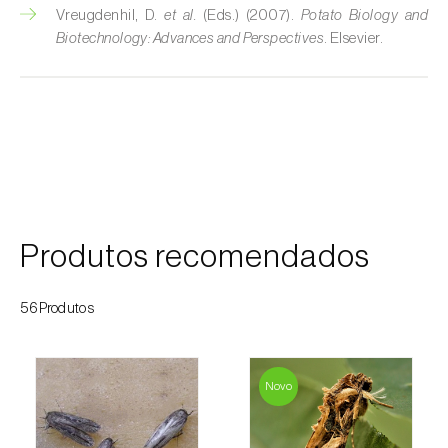
Vreugdenhil, D.
et al.
(Eds.) (2007).
Potato Biology and
Courgette (
Cucurbita pepo
)
Biotechnology: Advances and Perspectives
. Elsevier.
Couve (
Brassica oleracea
)
Craveiro (
Dianthus caryophyllus
)
Crisântemo (
Chrysanthemum spp.
)
Damasqueiro / Alperce (
Prunus armeniaca
)
Produtos recomendados
Diospireiro (
Diospyros spp.
)
Dracena (
Dracaena spp.
)
56Produtos
Endívia (
Cichorium intybus
)
Novo
Ervilha (
Pisum sativum
)
Espargo (
Asparagus officinalis
)