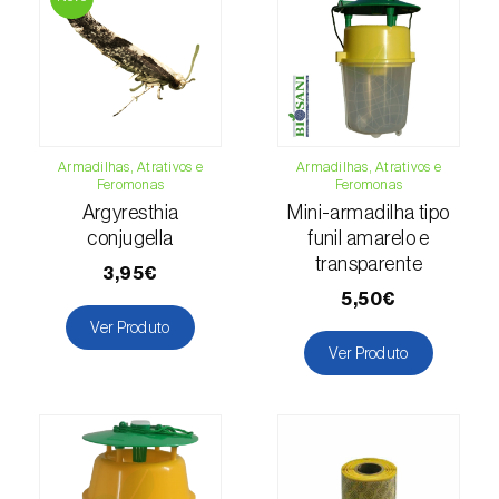
Cochonilha-obscura (
Pseudococcus viburni
)
Cochonilha-vermelha-dos-citrinos
(
Aonidiella aurantii
)
Cochonilhas
Armadilhas, Atrativos e
Armadilhas, Atrativos e
Feromonas
Feromonas
Coleópteros de grandes dimensões
Argyresthia
Mini-armadilha tipo
conjugella
funil amarelo e
Coleópteros de pequenas dimensões
transparente
3,95€
Drosófila-da-asa-manchada (
Drosophila
5,50€
suzukii
)
Ver Produto
Ver Produto
Escaravelho / Gorgulho-vermelho-das-
palmeiras (
Rhynchophorus ferrugineus
)
Escaravelho-da-agave (
Scyphophorus
acupunctatus
)