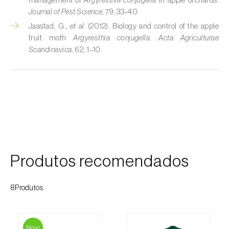
management of
Argyresthia conjugella
in apple orchards.
Journal of Pest Science
, 79, 33–40.
Cobrilha-da-cortiça (
Coroebus undatus
)
Jaastad, G.,
et al.
(2012). Biology and control of the apple
fruit moth
Argyresthia conjugella
.
Acta Agriculturae
Cochonilha-algodão-da-vinha (
Planococcus
Scandinavica
, 62, 1–10.
ficus
)
Cochonilha-da-amoreira (
Pseudaulacaspis
pentagona
)
Cochonilha-de-cauda-comprida
(
Pseudococcus longispinus
)
Cochonilha-de-Comstock (
Pseudococcus
comstocki
)
Produtos recomendados
Cochonilha-de-São-José (
Quadraspidiotus
8Produtos
(= Diaspidiotus) perniciosus
)
Cochonilha-dos-citrinos (
Planococcus citri
)
Novo