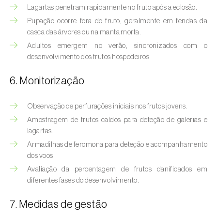
Bichado-da-castanha-intermédio (
Cydia
Lagartas penetram rapidamente no fruto após a eclosão.
fagiglandana
)
Pupação ocorre fora do fruto, geralmente em fendas da
casca das árvores ou na manta morta.
Bichado-da-fruta (
Cydia pomonella
)
Adultos emergem no verão, sincronizados com o
Borboleta-branca-grande-da-couve (
Pieris
desenvolvimento dos frutos hospedeiros.
brassicae
)
6. Monitorização
Borboleta-branca-pequena-da-couve
(
Pieris rapae
)
Observação de perfurações iniciais nos frutos jovens.
Amostragem de frutos caídos para deteção de galerias e
Broca-africana-do-caule-do-milho
lagartas.
(
Busseola fusca
)
Armadilhas de feromona para deteção e acompanhamento
Broca-do-chá (
Euwallacea fornicatus, E.
dos voos.
fornicatior, E. perbrevis e E. kuroshio
)
Avaliação da percentagem de frutos danificados em
diferentes fases do desenvolvimento.
Broca-do-colmo-da-cana-de-açúcar
(
Diatraea saccharalis
)
7. Medidas de gestão