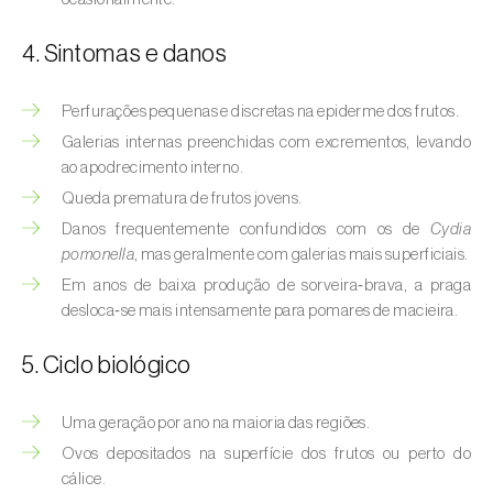
Afídeo-verde-dos-citrinos (
Aphis
spiraecola
)
4. Sintomas e danos
Afídeos
Perfurações pequenas e discretas na epiderme dos frutos.
Alfinetes (
Agriotes spp.
)
Galerias internas preenchidas com excrementos, levando
ao apodrecimento interno.
Aranhiço-vermelho (
Tetranychus urticae
)
Queda prematura de frutos jovens.
Besouro‑verde‑das‑tílias (
Lytta vesicatoria
)
Danos frequentemente confundidos com os de
Cydia
pomonella
, mas geralmente com galerias mais superficiais.
Bichado-da-ameixeira (
Grapholita (=Cydia)
Em anos de baixa produção de sorveira‑brava, a praga
funebrana
)
desloca‑se mais intensamente para pomares de macieira.
Bichado-da-castanha-do-cedo (
Pammene
5. Ciclo biológico
fasciana
)
Uma geração por ano na maioria das regiões.
Bichado-da-castanha-do-tarde (
Cydia
splendana
)
Ovos depositados na superfície dos frutos ou perto do
cálice.