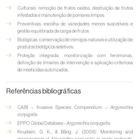
Broca-do-milho (
Sesamia nonagrioides
)
Culturais: remoção de frutos caídos, destruição de frutos
infestados e manutenção de pomares limpos.
Broca-dos-ramos-do-pessegueiro (
Anarsia
lineatella
)
Preventivas: escolha de variedades menos suscetíveis e
gestão equilibrada da carga de frutos.
Broca-listrada-do-caule-do-arroz (
Chilo
Biológicas: conservação de inimigos naturais e utilização de
suppressalis
)
produtos biológicos seletivos.
Proteção integrada: monitorização com feromonas,
Broca-pequena-do-tomateiro
definição de limiares de intervenção e aplicação criteriosa
(
Neoleucinodes elegantalis
)
de inseticidas autorizados.
Broca-vermelha (
Cossus cossus
)
Referências bibliográficas
Burgo-da-azinheira (
Tortrix viridana
)
Cigarrinha-espumadora (
Philaenus
CABI – Invasive Species Compendium –
Argyresthia
conjugella.
spumarius
)
EPPO Global Database –
Argyresthia conjugella.
Cigarrinhas (
Jacobiasca lybica, Scaphoideus
Knudsen, G. K., & Bång, J. (2006). Monitoring and
titanus e Empoasca spp.
)