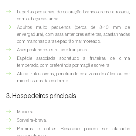
(
Hyalopterus pruni
)
Lagartas pequenas, de coloração branco‑creme a rosada,
Afídeo-lanígero-das-macieiras (
Eriosoma
com cabeça castanha.
lanigerum
)
Adultos muito pequenos (cerca de 8–10 mm de
envergadura), com asas anteriores estreitas, acastanhadas
Afídeo-negro-do-feijão (
Aphis fabae
)
com manchas claras e padrão marmoreado.
Afídeo-negro-do-pessegueiro
Asas posteriores estreitas e franjadas.
(
Brachycaudus persicae
)
Espécie associada sobretudo a fruteiras de clima
temperado, com preferência por maçã e sorveira.
Afídeo-verde (
Myzus persicae
)
Ataca frutos jovens, penetrando pela zona do cálice ou por
microfissuras da epiderme.
Afídeo-verde-da-ameixeira (
Brachycaudus
helichrysi
)
3. Hospedeiros principais
Afídeo-verde-da-amendoeira
(
Brachycaudus amygdalinus
)
Macieira.
Sorveira‑brava.
Afídeo-verde-da-macieira (
Aphis pomi
)
Pereiras e outras Rosaceae podem ser atacadas
ocasionalmente.