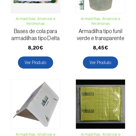
(=Xanthogaleruca) luteola
)
Escaravelho-da-framboesa (
Byturus spp.
)
Armadilhas, Atrativos e
Armadilhas, Atrativos e
Feromonas
Feromonas
Escaravelho-da-nogueira (
Pityophthorus
Bases de cola para
Armadilha tipo funil
juglandis
)
armadilhas tipo Delta
verde e transparente
Escaravelho-grande-da-casca-do-larício
8,20€
8,45€
(
Ips cembrae
)
Ver Produto
Ver Produto
Escaravelho-gravador (
Ips acuminatus
)
Escaravelho-japonês (
Popillia japonica
)
Escaravelho-oriental (
Exomala (=Anomala)
orientalis
)
Escaravelho-rosado-esmeralda
(
Cneorhinus serranoi
)
Armadilhas, Atrativos e
Armadilhas, Atrativos e