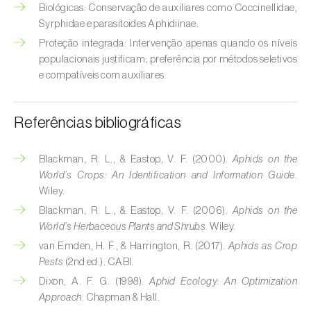
Broca-do-milho (
Sesamia nonagrioides
)
Biológicas: Conservação de auxiliares como Coccinellidae,
Syrphidae e parasitoides Aphidiinae.
Broca-dos-ramos-do-pessegueiro (
Anarsia
Proteção integrada: Intervenção apenas quando os níveis
lineatella
)
populacionais justificam; preferência por métodos seletivos
e compatíveis com auxiliares.
Broca-listrada-do-caule-do-arroz (
Chilo
suppressalis
)
Referências bibliográficas
Broca-pequena-do-tomateiro
(
Neoleucinodes elegantalis
)
Blackman, R. L., & Eastop, V. F. (2000).
Aphids on the
World’s Crops: An Identification and Information Guide
.
Broca-vermelha (
Cossus cossus
)
Wiley.
Burgo-da-azinheira (
Tortrix viridana
)
Blackman, R. L., & Eastop, V. F. (2006).
Aphids on the
World’s Herbaceous Plants and Shrubs
. Wiley.
Cigarrinha-espumadora (
Philaenus
van Emden, H. F., & Harrington, R. (2017).
Aphids as Crop
spumarius
)
Pests
(2nd ed.). CABI.
Dixon, A. F. G. (1998).
Aphid Ecology: An Optimization
Cigarrinhas (
Jacobiasca lybica, Scaphoideus
Approach
. Chapman & Hall.
titanus e Empoasca spp.
)