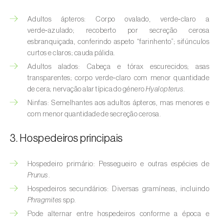
(
Hyalopterus pruni
)
Adultos ápteros: Corpo ovalado, verde‑claro a
Afídeo-lanígero-das-macieiras (
Eriosoma
verde‑azulado; recoberto por secreção cerosa
lanigerum
)
esbranquiçada, conferindo aspeto “farinhento”; sifúnculos
curtos e claros; cauda pálida.
Afídeo-negro-do-feijão (
Aphis fabae
)
Adultos alados: Cabeça e tórax escurecidos; asas
transparentes; corpo verde‑claro com menor quantidade
Afídeo-negro-do-pessegueiro
de cera; nervação alar típica do género
Hyalopterus
.
(
Brachycaudus persicae
)
Ninfas: Semelhantes aos adultos ápteros, mas menores e
Afídeo-verde (
Myzus persicae
)
com menor quantidade de secreção cerosa.
Afídeo-verde-da-ameixeira (
Brachycaudus
3. Hospedeiros principais
helichrysi
)
Hospedeiro primário: Pessegueiro e outras espécies de
Afídeo-verde-da-amendoeira
Prunus
.
(
Brachycaudus amygdalinus
)
Hospedeiros secundários: Diversas gramíneas, incluindo
Afídeo-verde-da-macieira (
Aphis pomi
)
Phragmites
spp.
Pode alternar entre hospedeiros conforme a época e