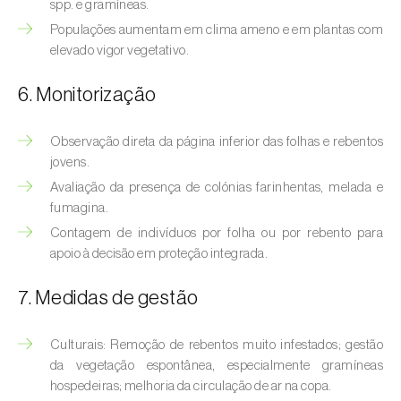
Bichado-da-castanha-intermédio (
Cydia
spp. e gramíneas.
fagiglandana
)
Populações aumentam em clima ameno e em plantas com
elevado vigor vegetativo.
Bichado-da-fruta (
Cydia pomonella
)
6. Monitorização
Borboleta-branca-grande-da-couve (
Pieris
brassicae
)
Observação direta da página inferior das folhas e rebentos
jovens.
Borboleta-branca-pequena-da-couve
(
Pieris rapae
)
Avaliação da presença de colónias farinhentas, melada e
fumagina.
Broca-africana-do-caule-do-milho
Contagem de indivíduos por folha ou por rebento para
(
Busseola fusca
)
apoio à decisão em proteção integrada.
Broca-do-chá (
Euwallacea fornicatus, E.
7. Medidas de gestão
fornicatior, E. perbrevis e E. kuroshio
)
Culturais: Remoção de rebentos muito infestados; gestão
Broca-do-colmo-da-cana-de-açúcar
da vegetação espontânea, especialmente gramíneas
(
Diatraea saccharalis
)
hospedeiras; melhoria da circulação de ar na copa.