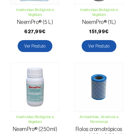
Cochonilha-obscura (
Pseudococcus viburni
)
Inseticidas Biológicos e
Inseticidas Biológicos e
Vegetais
Vegetais
Cochonilha-vermelha-dos-citrinos
NeemPro® (5 L)
NeemPro® (1L)
(
Aonidiella aurantii
)
627,99€
151,99€
Cochonilhas
Ver Produto
Ver Produto
Coleópteros de grandes dimensões
Coleópteros de pequenas dimensões
Drosófila-da-asa-manchada (
Drosophila
suzukii
)
Escaravelho / Gorgulho-vermelho-das-
palmeiras (
Rhynchophorus ferrugineus
)
Inseticidas Biológicos e
Armadilhas, Atrativos e
Escaravelho-da-agave (
Scyphophorus
Vegetais
Feromonas
acupunctatus
)
NeemPro® (250ml)
Rolos cromotrópicos