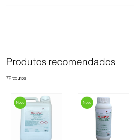
Cobrilha-da-cortiça (
Coroebus undatus
)
Cochonilha-algodão-da-vinha (
Planococcus
ficus
)
Cochonilha-da-amoreira (
Pseudaulacaspis
pentagona
)
Produtos recomendados
Cochonilha-de-cauda-comprida
(
Pseudococcus longispinus
)
7Produtos
Cochonilha-de-Comstock (
Pseudococcus
comstocki
)
Novo
Novo
Cochonilha-de-São-José (
Quadraspidiotus
(= Diaspidiotus) perniciosus
)
Cochonilha-dos-citrinos (
Planococcus citri
)