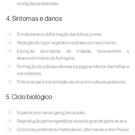
Afídeo-verde-dos-citrinos (
Aphis
condições ambientais.
spiraecola
)
4. Sintomas e danos
Afídeos
Enrolamento e deformação das folhas jovens.
Alfinetes (
Agriotes spp.
)
Redução do vigor vegetativo e atraso no crescimento.
Aranhiço-vermelho (
Tetranychus urticae
)
Excreção abundante de melada, favorecendo o
desenvolvimento de fumagina.
Besouro‑verde‑das‑tílias (
Lytta vesicatoria
)
Formação de colónias densas na página inferior das folhas e
nos rebentos.
Bichado-da-ameixeira (
Grapholita (=Cydia)
Potencial para transmissão de vírus em culturas próximas.
funebrana
)
Bichado-da-castanha-do-cedo (
Pammene
5. Ciclo biológico
fasciana
)
Espécie com várias gerações anuais.
Bichado-da-castanha-do-tarde (
Cydia
Reprodução partenogenética durante grande parte do ano.
splendana
)
Ciclo frequentemente heteroécico, alternando entre
Prunus