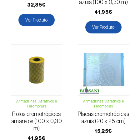
azuis (100 x 0,30 m)
Escaravelho-da-batateira (
Leptinotarsa
32,85€
decemlineata
)
41,95€
Ver Produto
Escaravelho-da-casca-da-amendoeira
Ver Produto
(
Scolytus amygdali
)
Escaravelho-da-casca-de-oito-dentes (
Ips
typographus
)
Escaravelho-da-casca-de-seis-dentes (
Ips
sexdentatus
)
Escaravelho-da-casca-do-ulmeiro
(
Scolytus multistriatus
)
Armadilhas, Atrativos e
Armadilhas, Atrativos e
Feromonas
Feromonas
Escaravelho-da-folha-da-ervilha (
Sitona
Rolos cromotrópicos
Placas cromotrópicas
lineatus
)
amarelos (100 x 0,30
azuis (20 x 25 cm)
m)
15,25€
Escaravelho-da-folha-do-ulmeiro (
Pyrrhalta
41,95€