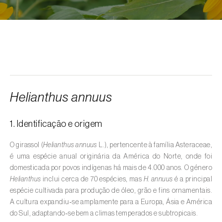
Alcarávia (
Carum carvi
)
Alface (
Lactuca sativa
)
Alfarrobeira (
Ceratonia siliqua
)
Algodoeiro (
Gossypium spp.
)
Alho (
Allium sativum
)
Helianthus annuus
Alho-francês (
Allium porrum
)
1. Identificação e origem
Ambientes aquáticos (
Pântanos, lagoas,
valas, canais, açudes, barragens e estações
O girassol (
Helianthus annuus
L.), pertencente à família Asteraceae,
de tratamento de águas residuais
)
é uma espécie anual originária da América do Norte, onde foi
domesticada por povos indígenas há mais de 4.000 anos. O género
Ameixeira (
Prunus domestica L.
)
Helianthus
inclui cerca de 70 espécies, mas
H. annuus
é a principal
espécie cultivada para produção de óleo, grão e fins ornamentais.
Amendoeira (
Prunus dulcis
)
A cultura expandiu‑se amplamente para a Europa, Ásia e América
do Sul, adaptando‑se bem a climas temperados e subtropicais.
Amendoim (
Arachis hypogaea
)