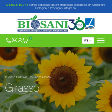
DESDE 1994!
Somos especialistas em protecção de plantas em Agricultura
Biológica e Produção Integrada.
Abacate (
Persea americana
)
Abeto (
Abies spp.
)
0
Abóbora (
Cucurbita spp.
)
Acelga (
Beta vulgaris var. cicla
)
Agave (
Agave spp.
)
Agrião (
Nasturtium officinale
)
Início
Culturas - soluções Biosani
Aipo (
Apium graveolens
)
Girassol
Alcachofra (
Cynara cardunculus subsp.
scolymus
)