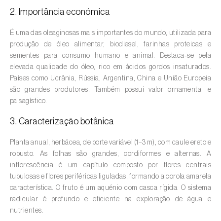
2. Importância económica
Amieiro (
Alnus glutinosa
)
É uma das oleaginosas mais importantes do mundo, utilizada para
Amoreira (
Morus spp.
)
produção de óleo alimentar, biodiesel, farinhas proteicas e
sementes para consumo humano e animal. Destaca‑se pela
Ananás / Abacaxi (
Ananas comosus
)
elevada qualidade do óleo, rico em ácidos gordos insaturados.
Países como Ucrânia, Rússia, Argentina, China e União Europeia
Anona (
Annona spp.
)
são grandes produtores. Também possui valor ornamental e
paisagístico.
Áreas não cultivadas (
-
)
3. Caracterização botânica
Aromáticas, condimentares e medicinais
(
Coriandrum, Petroselinum, Mentha, Ocimum,
Planta anual, herbácea, de porte variável (1–3 m), com caule ereto e
Artemisia, Foeniculum, Laurus, Majorana,
robusto. As folhas são grandes, cordiformes e alternas. A
Melissa, Pimpinella, Rosmarinus e outras
)
inflorescência é um capítulo composto por flores centrais
tubulosas e flores periféricas liguladas, formando a corola amarela
Arroz (
Oryza spp.
)
característica. O fruto é um aquénio com casca rígida. O sistema
radicular é profundo e eficiente na exploração de água e
Aveia (
Avena sativa
)
nutrientes.