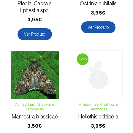
Plodia, Cadra e
Ostrinia nubilalis
Ephestia spp.
Lentilha (
Lens culinaris
)
3,95€
3,95€
Levístico (
Levisticum officinale
)
Ver Produto
Ver Produto
Lichia (
Litchi chinensis
)
Limão (
Citrus limon
)
Novo
Linho (
Linum usitatissimum
)
Loureiro (
Laurus nobilis
)
Lulo / Naranjilla (
Solanum quitoense
)
Lúpulo (
Humulus lupulus
)
Armadilhas, Atrativos e
Armadilhas, Atrativos e
Feromonas
Feromonas
Luzerna / Alfafa (
Medicago sativa
)
Mamestra brassicae
Heliothis peltigera
3,50€
3,95€
Macadamia (
Macadamia spp.
)