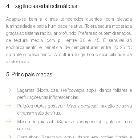
Aveleira (
Corylus avellana L.
)
4. Exigências edafoclimáticas
Azinheira (
Quercus ilex e Quercus
Adapta‑se bem a climas temperados quentes, com elevada
rotundifolia
)
luminosidade e baixa humidade relativa. Tolera secura moderada
graças ao sistema radicular profundo. Prefere solos bem drenados,
Banana (
Musa spp.
)
de textura média, com pH entre 6,0 e 7,5. É sensível ao
encharcamento e beneficia de temperaturas entre 20–25 °C
Batata (
Solanum tuberosum
)
durante o crescimento. A cultura exige boa disponibilidade de
azoto e boro.
Batata-doce (
Ipomoea batatas
)
5. Principais pragas
Begónia (
Hillebrandia sandwicensis e
Begonia spp.
)
Lagartas (Noctuidae,
Helicoverpa
spp.): danos foliares e
perfurações nas inflorescências.
Beringela (
Solanum melongena
)
Pulgões (
Aphis gossypii
,
Myzus persicae
): sucção de seiva
e transmissão de vírus.
Beterraba (
Beta spp.
)
Mosca‑do‑girassol (
Strauzia longipennis
): galerias nos
Bétula (
Betula spp.
)
caules.
Gorgulhos (
Smicronyx
spp.): danos em botões florais e