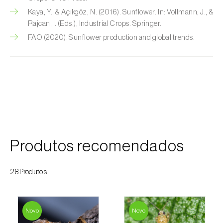
Kaya, Y., & Açıkgöz, N. (2016). Sunflower. In: Vollmann, J., &
Courgette (
Cucurbita pepo
)
Rajcan, I. (Eds.), Industrial Crops. Springer.
FAO (2020). Sunflower production and global trends.
Couve (
Brassica oleracea
)
Craveiro (
Dianthus caryophyllus
)
Crisântemo (
Chrysanthemum spp.
)
Damasqueiro / Alperce (
Prunus armeniaca
)
Diospireiro (
Diospyros spp.
)
Produtos recomendados
Dracena (
Dracaena spp.
)
28Produtos
Endívia (
Cichorium intybus
)
Ervilha (
Pisum sativum
)
Novo
Novo
Espargo (
Asparagus officinalis
)