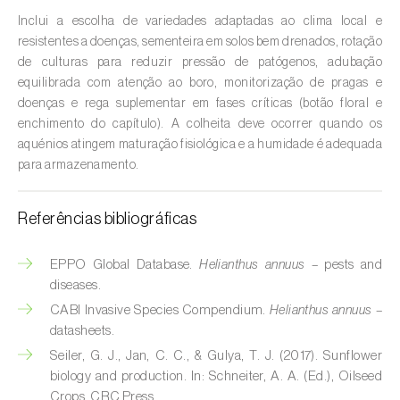
Cebola (
Allium cepa
)
Inclui a escolha de variedades adaptadas ao clima local e
Cedro (
Cedrus spp.
)
resistentes a doenças, sementeira em solos bem drenados, rotação
de culturas para reduzir pressão de patógenos, adubação
Cenoura (
Daucus carota
)
equilibrada com atenção ao boro, monitorização de pragas e
doenças e rega suplementar em fases críticas (botão floral e
Centeio (
Secale cereale
)
enchimento do capítulo). A colheita deve ocorrer quando os
aquénios atingem maturação fisiológica e a humidade é adequada
Cerejeira (
Prunus avium L.
)
para armazenamento.
Cevada (
Hordeum vulgare
)
Referências bibliográficas
Cherovia / Pastinaca (
Pastinaca sativa
)
EPPO Global Database.
Helianthus annuus
– pests and
Chicória (
Cichorium spp.
)
diseases.
CABI Invasive Species Compendium.
Helianthus annuus
–
Citrinos (
Citrus spp.
)
datasheets.
Colza (
Brassica napus
)
Seiler, G. J., Jan, C. C., & Gulya, T. J. (2017). Sunflower
biology and production. In: Schneiter, A. A. (Ed.), Oilseed
Coqueiro (
Cocos nucifera
)
Crops. CRC Press.