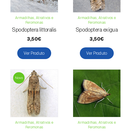
Girassol (
Helianthus annuus
)
Armadilhas, Atrativos e
Armadilhas, Atrativos e
Goiabeira (
Psidium guajava
)
Feromonas
Feromonas
Spodoptera littoralis
Spodoptera exigua
Grão-de-bico (
Cicer arietinum
)
3,50€
3,50€
Groselheira (
Ribes uva-crispa
)
Ver Produto
Ver Produto
Groselheira-preta (
Ribes nigrum
)
Inhame / Taro (
Colocasia spp., Dioscorea
spp., Alocasia spp. e Xanthosoma spp.
)
Novo
Jasmim (
Jasminum officinale
)
Jiloeiro (
Solanum aethiopicum
)
Kiwi (
Actinidia deliciosa
)
Armadilhas, Atrativos e
Armadilhas, Atrativos e
Feromonas
Feromonas
Larício / Lariço (
Larix spp.
)