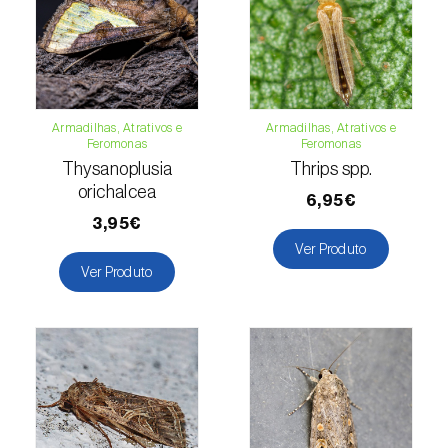
Espinafre (
Spinacia oleracea
)
Fava (
Vicia faba
)
Feijão-comum (
Phaseolus vulgaris
)
Armadilhas, Atrativos e
Armadilhas, Atrativos e
Feromonas
Feromonas
Feijão-frade (
Vigna spp.
)
Thysanoplusia
Thrips spp.
orichalcea
6,95€
Feijoa (
Feijoa sellowiana
)
3,95€
Ver Produto
Figueira (
Ficus carica
)
Ver Produto
Framboesa (
Rubus idaeus
)
Framboesa preta (
Rubus occidentalis
)
Freixo (
Fraxinus spp.
)
Gerbera (
Gerbera
)