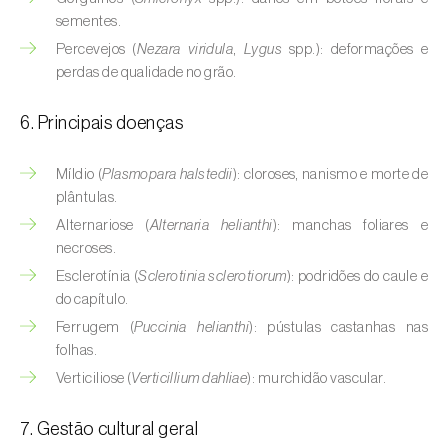
Buxo (
Buxus sempervirens L.
)
sementes.
Percevejos (
Nezara viridula
,
Lygus
spp.): deformações e
Cacaueiro (
Theobroma cacao
)
perdas de qualidade no grão.
Cafeeiro (
Coffea spp.
)
6. Principais doenças
Cajueiro (
Anacardium occidentale
)
Míldio (
Plasmopara halstedii
): cloroses, nanismo e morte de
Cana-de-açúcar (
Saccharum spp.
)
plântulas.
Alternariose (
Alternaria helianthi
): manchas foliares e
Cânhamo / Canábis (
Cannabis sativa
)
necroses.
Carambola (
Averrhoa carambola
)
Esclerotínia (
Sclerotinia sclerotiorum
): podridões do caule e
do capítulo.
Carpino-europeu (
Carpinus betulus
)
Ferrugem (
Puccinia helianthi
): pústulas castanhas nas
folhas.
Carvalhos (
Quercus spp. e Fagus spp.
)
Verticiliose (
Verticillium dahliae
): murchidão vascular.
Castanheiro (
Castanea sativa
)
7. Gestão cultural geral