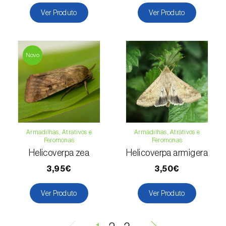
Ver Produto
Ver Produto
Macieira (
Malus domestica
)
Malagueta, chilli e rocoto (
Capsicum
annuum, C. frutescens e C. pubescens
)
Novo
Mandioca (
Manihot esculenta
)
Mangueira (
Mangifera indica
)
Manjericão / Basílico (
Ocimum basilicum
)
Armadilhas, Atrativos e
Armadilhas, Atrativos e
Maracujazeiro (
Passiflora edulis
)
Feromonas
Feromonas
Helicoverpa zea
Helicoverpa armigera
Marmeleiro (
Cydonia oblonga
)
3,95€
3,50€
Massango / Milheto (
Pennisetum glaucum
)
Ver Produto
Ver Produto
Medronheiro (
Arbutus unedo
)