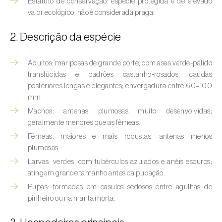
Estatuto de conservação: espécie protegida e de elevado
(
Hyalopterus pruni
)
valor ecológico; não é considerada praga.
Afídeo-lanígero-das-macieiras (
Eriosoma
2. Descrição da espécie
lanigerum
)
Afídeo-negro-do-feijão (
Aphis fabae
)
Adultos: mariposas de grande porte, com asas verde‑pálido
translúcidas e padrões castanho‑rosados; caudas
Afídeo-negro-do-pessegueiro
posteriores longas e elegantes; envergadura entre 60–100
(
Brachycaudus persicae
)
mm.
Machos: antenas plumosas muito desenvolvidas;
Afídeo-verde (
Myzus persicae
)
geralmente menores que as fêmeas.
Afídeo-verde-da-ameixeira (
Brachycaudus
Fêmeas: maiores e mais robustas; antenas menos
helichrysi
)
plumosas.
Larvas: verdes, com tubérculos azulados e anéis escuros;
Afídeo-verde-da-amendoeira
atingem grande tamanho antes da pupação.
(
Brachycaudus amygdalinus
)
Pupas: formadas em casulos sedosos entre agulhas de
pinheiro ou na manta morta.
Afídeo-verde-da-macieira (
Aphis pomi
)