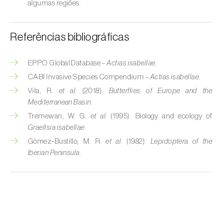
algumas regiões.
Cobrilha-da-cortiça (
Coroebus undatus
)
Referências bibliográficas
Cochonilha-algodão-da-vinha (
Planococcus
ficus
)
EPPO Global Database –
Actias isabellae
.
Cochonilha-da-amoreira (
Pseudaulacaspis
CABI Invasive Species Compendium –
Actias isabellae
.
pentagona
)
Vila, R.
et al.
(2018).
Butterflies of Europe and the
Mediterranean Basin
.
Cochonilha-de-cauda-comprida
Tremewan, W. G.
et al.
(1995). Biology and ecology of
(
Pseudococcus longispinus
)
Graellsia isabellae
.
Cochonilha-de-Comstock (
Pseudococcus
Gómez‑Bustillo, M. R.
et al.
(1982).
Lepidoptera of the
comstocki
)
Iberian Peninsula
.
Cochonilha-de-São-José (
Quadraspidiotus
(= Diaspidiotus) perniciosus
)
Cochonilha-dos-citrinos (
Planococcus citri
)