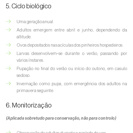
Bichado-da-castanha-intermédio (
Cydia
5. Ciclo biológico
fagiglandana
)
Bichado-da-fruta (
Cydia pomonella
)
Uma geração anual.
Adultos emergem entre abril e junho, dependendo da
Borboleta-branca-grande-da-couve (
Pieris
altitude.
brassicae
)
Ovos depositados nas acículas dos pinheiros hospedeiros.
Larvas desenvolvem‑se durante o verão, passando por
Borboleta-branca-pequena-da-couve
vários ínstares.
(
Pieris rapae
)
Pupação no final do verão ou início do outono, em casulo
Broca-africana-do-caule-do-milho
sedoso.
(
Busseola fusca
)
Invernação como pupa, com emergência dos adultos na
primavera seguinte.
Broca-do-chá (
Euwallacea fornicatus, E.
fornicatior, E. perbrevis e E. kuroshio
)
6. Monitorização
Broca-do-colmo-da-cana-de-açúcar
(Aplicada sobretudo para conservação, não para controlo)
(
Diatraea saccharalis
)