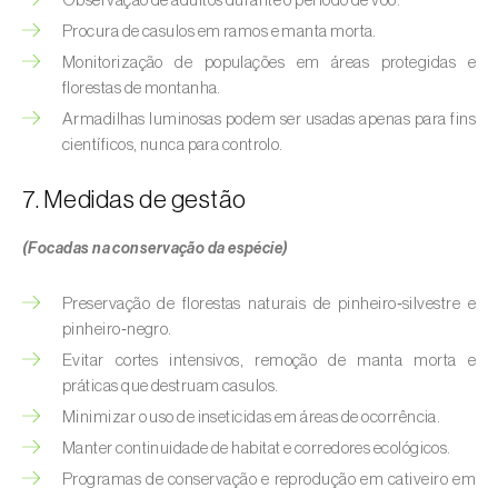
Observação de adultos durante o período de voo.
Broca-do-milho (
Sesamia nonagrioides
)
Procura de casulos em ramos e manta morta.
Broca-dos-ramos-do-pessegueiro (
Anarsia
Monitorização de populações em áreas protegidas e
lineatella
)
florestas de montanha.
Armadilhas luminosas podem ser usadas apenas para fins
Broca-listrada-do-caule-do-arroz (
Chilo
científicos, nunca para controlo.
suppressalis
)
7. Medidas de gestão
Broca-pequena-do-tomateiro
(
Neoleucinodes elegantalis
)
(Focadas na conservação da espécie)
Broca-vermelha (
Cossus cossus
)
Preservação de florestas naturais de pinheiro‑silvestre e
pinheiro‑negro.
Burgo-da-azinheira (
Tortrix viridana
)
Evitar cortes intensivos, remoção de manta morta e
Cigarrinha-espumadora (
Philaenus
práticas que destruam casulos.
spumarius
)
Minimizar o uso de inseticidas em áreas de ocorrência.
Manter continuidade de habitat e corredores ecológicos.
Cigarrinhas (
Jacobiasca lybica, Scaphoideus
Programas de conservação e reprodução em cativeiro em
titanus e Empoasca spp.
)