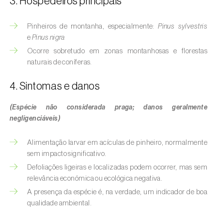
3. Hospedeiros principais
Afídeo-verde-dos-citrinos (
Aphis
spiraecola
)
Pinheiros de montanha, especialmente:
Pinus sylvestris
Afídeos
e
Pinus nigra
Ocorre sobretudo em zonas montanhosas e florestas
Alfinetes (
Agriotes spp.
)
naturais de coníferas.
Aranhiço-vermelho (
Tetranychus urticae
)
4. Sintomas e danos
Besouro‑verde‑das‑tílias (
Lytta vesicatoria
)
(Espécie não considerada praga; danos geralmente
negligenciáveis)
Bichado-da-ameixeira (
Grapholita (=Cydia)
funebrana
)
Alimentação larvar em acículas de pinheiro, normalmente
Bichado-da-castanha-do-cedo (
Pammene
sem impacto significativo.
fasciana
)
Defoliações ligeiras e localizadas podem ocorrer, mas sem
relevância económica ou ecológica negativa.
Bichado-da-castanha-do-tarde (
Cydia
A presença da espécie é, na verdade, um indicador de boa
splendana
)
qualidade ambiental.