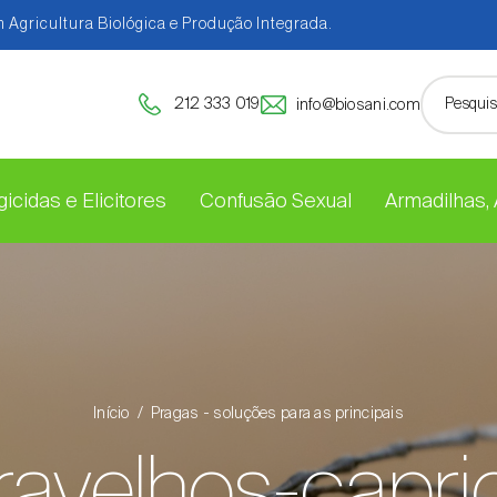
 Agricultura Biológica e Produção Integrada.
212 333 019
info@biosani.com
icidas e Elicitores
Confusão Sexual
Armadilhas,
Início
Pragas - soluções para as principais
avelhos-capri