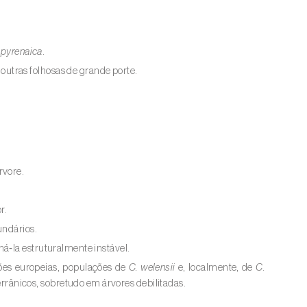
 pyrenaica
.
tras folhosas de grande porte.
rvore.
r.
undários.
á‑la estruturalmente instável.
ões europeias, populações de
C. welensii
e, localmente, de
C.
ânicos, sobretudo em árvores debilitadas.