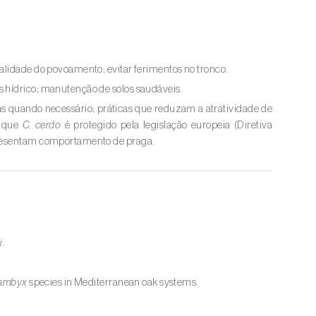
alidade do povoamento; evitar ferimentos no tronco.
 hídrico; manutenção de solos saudáveis.
as quando necessário; práticas que reduzam a atratividade de
o que
C. cerdo
é protegido pela legislação europeia (Diretiva
apresentam comportamento de praga.
i
.
ambyx
species in Mediterranean oak systems.