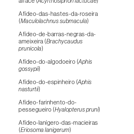
alface (
Acyrthosiphon lactucae
)
Afídeo-das-hastes-da-roseira
(
Maculolachnus submacula
)
Afídeo-de-barras-negras-da-
ameixeira (
Brachycaudus
prunicola
)
Afídeo-do-algodoeiro (
Aphis
gossypii
)
Afídeo-do-espinheiro (
Aphis
nasturtii
)
Afídeo-farinhento-do-
pessegueiro (
Hyalopterus pruni
)
Afídeo-lanígero-das-macieiras
(
Eriosoma lanigerum
)