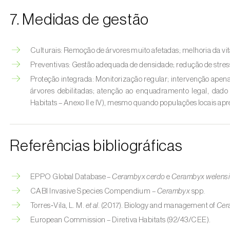
7. Medidas de gestão
Culturais: Remoção de árvores muito afetadas; melhoria da vit
Preventivas: Gestão adequada de densidade; redução de stress
Proteção integrada: Monitorização regular; intervenção apen
árvores debilitadas; atenção ao enquadramento legal, dad
Habitats – Anexo II e IV), mesmo quando populações locais 
Referências bibliográficas
EPPO Global Database –
Cerambyx cerdo
e
Cerambyx welensi
CABI Invasive Species Compendium –
Cerambyx
spp.
Torres‑Vila, L. M.
et al.
(2017). Biology and management of
Cer
European Commission – Diretiva Habitats (92/43/CEE).