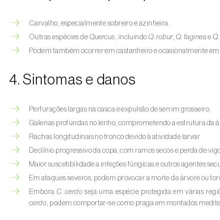
Carvalho, especialmente sobreiro e azinheira.
Outras espécies de
Quercus
, incluindo
Q. robur
,
Q. faginea
e
Q.
Podem também ocorrer em castanheiro e ocasionalmente em ou
4. Sintomas e danos
Perfurações largas na casca e expulsão de serrim grosseiro.
Galerias profundas no lenho, comprometendo a estrutura da á
Rachas longitudinais no tronco devido à atividade larvar.
Declínio progressivo da copa, com ramos secos e perda de vigo
Maior suscetibilidade a infeções fúngicas e outros agentes sec
Em ataques severos, podem provocar a morte da árvore ou torn
Embora
C. cerdo
seja uma espécie protegida em várias regi
cerdo
, podem comportar‑se como praga em montados mediterr