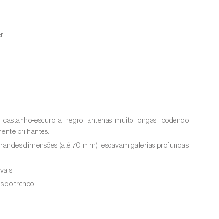
er
, castanho‑escuro a negro; antenas muito longas, podendo
mente brilhantes.
 grandes dimensões (até 70 mm); escavam galerias profundas
vais.
s do tronco.