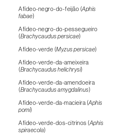
Afídeo-negro-do-feijão (
Aphis
fabae
)
Afídeo-negro-do-pessegueiro
(
Brachycaudus persicae
)
Afídeo-verde (
Myzus persicae
)
Afídeo-verde-da-ameixeira
(
Brachycaudus helichrysi
)
Afídeo-verde-da-amendoeira
(
Brachycaudus amygdalinus
)
Afídeo-verde-da-macieira (
Aphis
pomi
)
Afídeo-verde-dos-citrinos (
Aphis
spiraecola
)