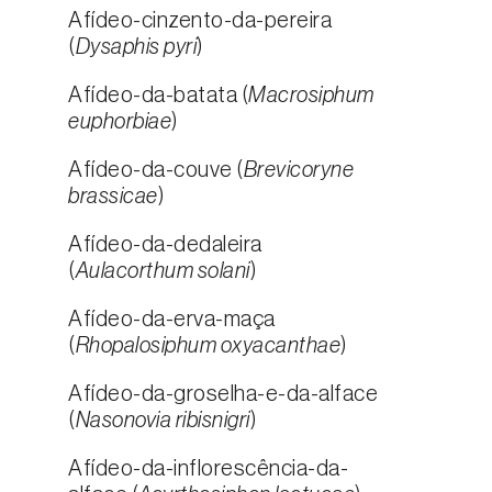
Afídeo-cinzento-da-pereira
(
Dysaphis pyri
)
Afídeo-da-batata (
Macrosiphum
euphorbiae
)
Afídeo-da-couve (
Brevicoryne
brassicae
)
Afídeo-da-dedaleira
(
Aulacorthum solani
)
Afídeo-da-erva-maça
(
Rhopalosiphum oxyacanthae
)
Afídeo-da-groselha-e-da-alface
(
Nasonovia ribisnigri
)
Afídeo-da-inflorescência-da-