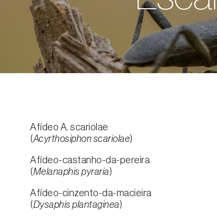
Afídeo A. scariolae
(
Acyrthosiphon scariolae
)
Afídeo-castanho-da-pereira
(
Melanaphis pyraria
)
Afídeo-cinzento-da-macieira
(
Dysaphis plantaginea
)