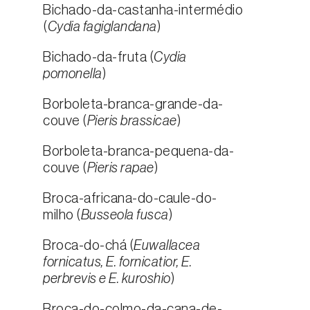
Bichado-da-castanha-intermédio
(
Cydia fagiglandana
)
Bichado-da-fruta (
Cydia
pomonella
)
Borboleta-branca-grande-da-
couve (
Pieris brassicae
)
Borboleta-branca-pequena-da-
couve (
Pieris rapae
)
Broca-africana-do-caule-do-
milho (
Busseola fusca
)
Broca-do-chá (
Euwallacea
fornicatus, E. fornicatior, E.
perbrevis e E. kuroshio
)
Broca-do-colmo-da-cana-de-