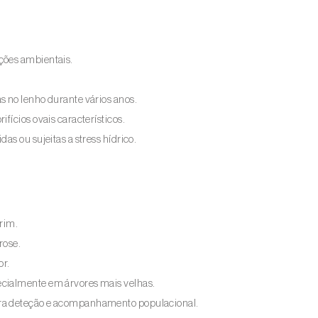
ções ambientais.
s no lenho durante vários anos.
fícios ovais característicos.
as ou sujeitas a stress hídrico.
rim.
rose.
or.
ecialmente em árvores mais velhas.
ara deteção e acompanhamento populacional.