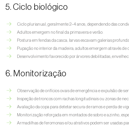
5. Ciclo biológico
Ciclo plurianual, geralmente 2–4 anos, dependendo das condi
Adultos emergem no final da primavera e verão.
Postura em fendas da casca; larvas escavam galerias profunda
Pupação no interior da madeira; adultos emergem através de ori
Desenvolvimento favorecido por árvores debilitadas, envelhecid
6. Monitorização
Observação de orifícios ovais de emergência e expulsão de ser
Inspeção de troncos com rachas longitudinais ou zonas de nec
Avaliação da copa para detetar secura de ramos e perda de vig
Monitorização reforçada em montados de sobro e azinho, esp
Armadilhas de feromonas e/ou atrativos podem ser usadas p