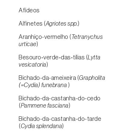
Afídeos
Alfinetes (
Agriotes spp.
)
Aranhiço-vermelho (
Tetranychus
urticae
)
Besouro‑verde‑das‑tílias (
Lytta
vesicatoria
)
Bichado-da-ameixeira (
Grapholita
(=Cydia) funebrana
)
Bichado-da-castanha-do-cedo
(
Pammene fasciana
)
Bichado-da-castanha-do-tarde
(
Cydia splendana
)