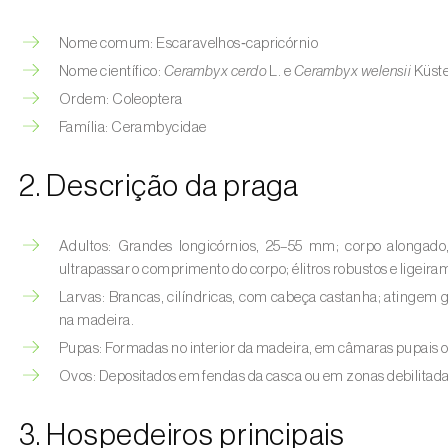
Nome comum: Escaravelhos‑capricórnio
Nome científico:
Cerambyx cerdo
L. e
Cerambyx welensii
Küst
Ordem: Coleoptera
Família: Cerambycidae
2. Descrição da praga
Adultos: Grandes longicórnios, 25–55 mm; corpo alongado
ultrapassar o comprimento do corpo; élitros robustos e ligeira
Larvas: Brancas, cilíndricas, com cabeça castanha; atingem
na madeira.
Pupas: Formadas no interior da madeira, em câmaras pupais o
Ovos: Depositados em fendas da casca ou em zonas debilitada
3. Hospedeiros principais