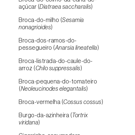
açúcar (
Diatraea saccharalis
)
Broca-do-milho (
Sesamia
nonagrioides
)
Broca-dos-ramos-do-
pessegueiro (
Anarsia lineatella
)
Broca-listrada-do-caule-do-
arroz (
Chilo suppressalis
)
Broca-pequena-do-tomateiro
(
Neoleucinodes elegantalis
)
Broca-vermelha (
Cossus cossus
)
Burgo-da-azinheira (
Tortrix
viridana
)