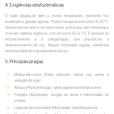
Aveleira (
Corylus avellana L.
)
4. Exigências edafoclimáticas
Azinheira (
Quercus ilex e Quercus
O nabo adapta‑se bem a climas temperados, tolerando frio
rotundifolia
)
moderado e geadas ligeiras. Prefere temperaturas entre 10–20 °C.
Desenvolve‑se melhor em solos soltos, profundos, bem drenados e
Banana (
Musa spp.
)
ricos em matéria orgânica, com pH entre 6,0 e 7,5. É sensível ao
encharcamento e à compactação, que prejudicam o
Batata (
Solanum tuberosum
)
desenvolvimento da raiz. Requer humidade regular, sobretudo
durante a fase de engrossamento da raiz.
Batata-doce (
Ipomoea batatas
)
5. Principais pragas
Begónia (
Hillebrandia sandwicensis e
Begonia spp.
)
Mosca‑da‑couve (
Delia radicum
): danos nas raízes e
redução do vigor
Beringela (
Solanum melongena
)
Alticas (
Phyllotreta
spp.): perfurações nas folhas jovens
Beterraba (
Beta spp.
)
Pulgões (Aphididae): sucção de seiva e transmissão de
viroses
Bétula (
Betula spp.
)
Lagartas de noctuídeos (Noctuidae): desfolha parcial