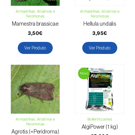
Girassol (
Helianthus annuus
)
Armadilhas, Atrativos e
Armadilhas, Atrativos e
Feromonas
Feromonas
Goiabeira (
Psidium guajava
)
Mamestra brassicae
Hellula undalis
Grão-de-bico (
Cicer arietinum
)
3,50€
3,95€
Groselheira (
Ribes uva-crispa
)
Ver Produto
Ver Produto
Groselheira-preta (
Ribes nigrum
)
Inhame / Taro (
Colocasia spp., Dioscorea
Novo
spp., Alocasia spp. e Xanthosoma spp.
)
Jasmim (
Jasminum officinale
)
Jiloeiro (
Solanum aethiopicum
)
Armadilhas, Atrativos e
Biofertilizantes
Kiwi (
Actinidia deliciosa
)
Feromonas
AlgiPower (1 kg)
Agrotis (=Peridroma)
Larício / Lariço (
Larix spp.
)