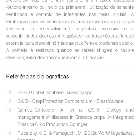
Cebola (
Allium cepa
)
pretendido (raiz ou folhas), sementeira em época adequada
(outono‑inverno ou início da primavera), utilização de semente
Cedro (
Cedrus spp.
)
certificada e controlo de infestantes nas fases iniciais. A
fertilização deve ser equilibrada, evitando excessos de azoto que
Cenoura (
Daucus carota
)
favorecem o desenvolvimento vegetativo excessivo e a
suscetibilidade a doenças. A rotação com culturas não crucíferas é
Centeio (
Secale cereale
)
essencial para prevenir hérnia‑das‑crucíferas e problemas de solo.
A colheita é realizada quando as raízes atingem o calibre
Cerejeira (
Prunus avium L.
)
desejado, evitando atrasos que levam à lignificação.
Cevada (
Hordeum vulgare
)
Referências bibliográficas
Cherovia / Pastinaca (
Pastinaca sativa
)
EPPO Global Database –
Brassica
spp.
Chicória (
Cichorium spp.
)
CABI – Crop Protection Compendium –
Brassica rapa
Gómez‑Cortecero, A.,
et al.
(2019). Biology and
Citrinos (
Citrus spp.
)
management of diseases in Brassica crops.
In:
Integrated
Colza (
Brassica napus
)
Brassica Crop Production. Springer
Rubatzky, V. E., & Yamaguchi, M. (2012).
World Vegetables
.
Coqueiro (
Cocos nucifera
)