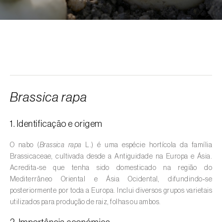
Alcarávia (
Carum carvi
)
Alface (
Lactuca sativa
)
Alfarrobeira (
Ceratonia siliqua
)
Algodoeiro (
Gossypium spp.
)
Alho (
Allium sativum
)
Brassica rapa
Alho-francês (
Allium porrum
)
1. Identificação e origem
Ambientes aquáticos (
Pântanos, lagoas,
valas, canais, açudes, barragens e estações
O nabo (
Brassica rapa
L.) é uma espécie hortícola da família
de tratamento de águas residuais
)
Brassicaceae, cultivada desde a Antiguidade na Europa e Ásia.
Acredita‑se que tenha sido domesticado na região do
Ameixeira (
Prunus domestica L.
)
Mediterrâneo Oriental e Ásia Ocidental, difundindo‑se
posteriormente por toda a Europa. Inclui diversos grupos varietais
Amendoeira (
Prunus dulcis
)
utilizados para produção de raiz, folhas ou ambos.
Amendoim (
Arachis hypogaea
)