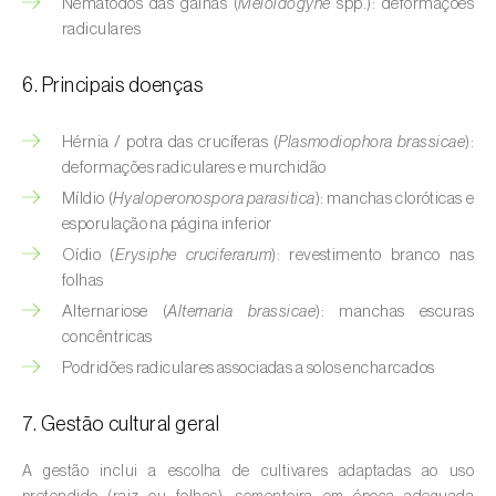
Nemátodos das galhas (
Meloidogyne
spp.): deformações
Buxo (
Buxus sempervirens L.
)
radiculares
Cacaueiro (
Theobroma cacao
)
6. Principais doenças
Cafeeiro (
Coffea spp.
)
Hérnia / potra das crucíferas (
Plasmodiophora brassicae
):
Cajueiro (
Anacardium occidentale
)
deformações radiculares e murchidão
Míldio (
Hyaloperonospora parasitica
): manchas cloróticas e
Cana-de-açúcar (
Saccharum spp.
)
esporulação na página inferior
Cânhamo / Canábis (
Cannabis sativa
)
Oídio (
Erysiphe cruciferarum
): revestimento branco nas
folhas
Carambola (
Averrhoa carambola
)
Alternariose (
Alternaria brassicae
): manchas escuras
concêntricas
Carpino-europeu (
Carpinus betulus
)
Podridões radiculares associadas a solos encharcados
Carvalhos (
Quercus spp. e Fagus spp.
)
7. Gestão cultural geral
Castanheiro (
Castanea sativa
)
A gestão inclui a escolha de cultivares adaptadas ao uso