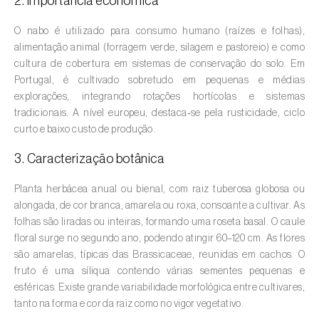
2. Importância económica
Amieiro (
Alnus glutinosa
)
O nabo é utilizado para consumo humano (raízes e folhas),
alimentação animal (forragem verde, silagem e pastoreio) e como
Amoreira (
Morus spp.
)
cultura de cobertura em sistemas de conservação do solo. Em
Portugal, é cultivado sobretudo em pequenas e médias
Ananás / Abacaxi (
Ananas comosus
)
explorações, integrando rotações hortícolas e sistemas
tradicionais. A nível europeu, destaca‑se pela rusticidade, ciclo
Anona (
Annona spp.
)
curto e baixo custo de produção.
Áreas não cultivadas (
-
)
3. Caracterização botânica
Aromáticas, condimentares e medicinais
Planta herbácea anual ou bienal, com raiz tuberosa globosa ou
(
Coriandrum, Petroselinum, Mentha, Ocimum,
alongada, de cor branca, amarela ou roxa, consoante a cultivar. As
Artemisia, Foeniculum, Laurus, Majorana,
folhas são liradas ou inteiras, formando uma roseta basal. O caule
Melissa, Pimpinella, Rosmarinus e outras
)
floral surge no segundo ano, podendo atingir 60–120 cm. As flores
são amarelas, típicas das Brassicaceae, reunidas em cachos. O
Arroz (
Oryza spp.
)
fruto é uma síliqua contendo várias sementes pequenas e
esféricas. Existe grande variabilidade morfológica entre cultivares,
Aveia (
Avena sativa
)
tanto na forma e cor da raiz como no vigor vegetativo.