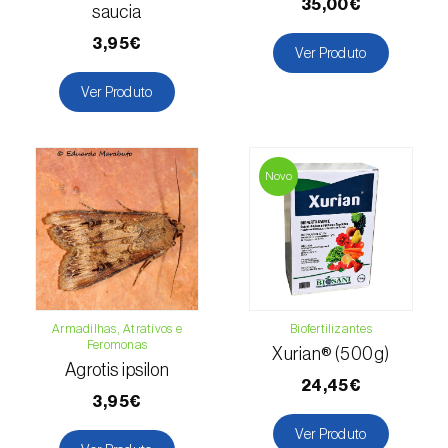
35,00€
saucia
Lentilha (
Lens culinaris
)
3,95€
Ver Produto
Levístico (
Levisticum officinale
)
Ver Produto
Lichia (
Litchi chinensis
)
Limão (
Citrus limon
)
Novo
Linho (
Linum usitatissimum
)
Loureiro (
Laurus nobilis
)
Lulo / Naranjilla (
Solanum quitoense
)
Armadilhas, Atrativos e
Biofertilizantes
Feromonas
Lúpulo (
Humulus lupulus
)
Xurian® (500g)
Agrotis ipsilon
24,45€
Luzerna / Alfafa (
Medicago sativa
)
3,95€
Ver Produto
Macadamia (
Macadamia spp.
)