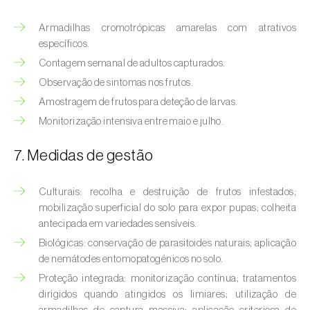
Bichado-da-castanha-intermédio (
Cydia
fagiglandana
)
Armadilhas cromotrópicas amarelas com atrativos
específicos.
Bichado-da-fruta (
Cydia pomonella
)
Contagem semanal de adultos capturados.
Borboleta-branca-grande-da-couve (
Pieris
Observação de sintomas nos frutos.
brassicae
)
Amostragem de frutos para deteção de larvas.
Monitorização intensiva entre maio e julho.
Borboleta-branca-pequena-da-couve
(
Pieris rapae
)
7. Medidas de gestão
Broca-africana-do-caule-do-milho
(
Busseola fusca
)
Culturais: recolha e destruição de frutos infestados;
mobilização superficial do solo para expor pupas; colheita
Broca-do-chá (
Euwallacea fornicatus, E.
antecipada em variedades sensíveis.
fornicatior, E. perbrevis e E. kuroshio
)
Biológicas: conservação de parasitoides naturais; aplicação
de nemátodes entomopatogénicos no solo.
Broca-do-colmo-da-cana-de-açúcar
Proteção integrada: monitorização contínua; tratamentos
(
Diatraea saccharalis
)
dirigidos quando atingidos os limiares; utilização de