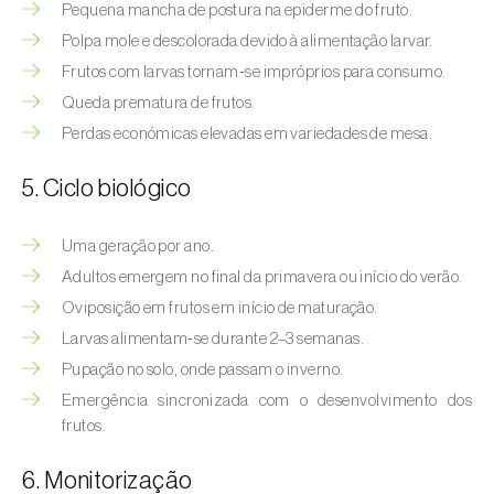
Afídeo-verde-dos-citrinos (
Aphis
Pequena mancha de postura na epiderme do fruto.
spiraecola
)
Polpa mole e descolorada devido à alimentação larvar.
Frutos com larvas tornam‑se impróprios para consumo.
Afídeos
Queda prematura de frutos.
Alfinetes (
Agriotes spp.
)
Perdas económicas elevadas em variedades de mesa.
Aranhiço-vermelho (
Tetranychus urticae
)
5. Ciclo biológico
Besouro‑verde‑das‑tílias (
Lytta vesicatoria
)
Uma geração por ano.
Bichado-da-ameixeira (
Grapholita (=Cydia)
Adultos emergem no final da primavera ou início do verão.
funebrana
)
Oviposição em frutos em início de maturação.
Larvas alimentam‑se durante 2–3 semanas.
Bichado-da-castanha-do-cedo (
Pammene
Pupação no solo, onde passam o inverno.
fasciana
)
Emergência sincronizada com o desenvolvimento dos
Bichado-da-castanha-do-tarde (
Cydia
frutos.
splendana
)
6. Monitorização