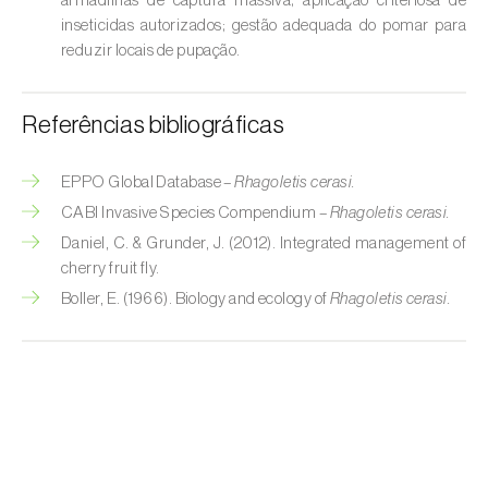
armadilhas de captura massiva; aplicação criteriosa de
Broca-do-milho (
Sesamia nonagrioides
)
inseticidas autorizados; gestão adequada do pomar para
reduzir locais de pupação.
Broca-dos-ramos-do-pessegueiro (
Anarsia
lineatella
)
Referências bibliográficas
Broca-listrada-do-caule-do-arroz (
Chilo
suppressalis
)
EPPO Global Database –
Rhagoletis cerasi.
Broca-pequena-do-tomateiro
CABI Invasive Species Compendium –
Rhagoletis cerasi.
(
Neoleucinodes elegantalis
)
Daniel, C. & Grunder, J. (2012). Integrated management of
cherry fruit fly.
Broca-vermelha (
Cossus cossus
)
Boller, E. (1966). Biology and ecology of
Rhagoletis cerasi.
Burgo-da-azinheira (
Tortrix viridana
)
Cigarrinha-espumadora (
Philaenus
spumarius
)
Cigarrinhas (
Jacobiasca lybica, Scaphoideus
titanus e Empoasca spp.
)