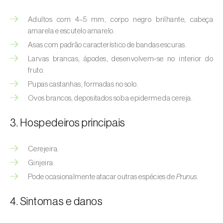
(
Hyalopterus pruni
)
Adultos com 4–5 mm, corpo negro brilhante, cabeça
Afídeo-lanígero-das-macieiras (
Eriosoma
amarela e escutelo amarelo.
lanigerum
)
Asas com padrão característico de bandas escuras.
Afídeo-negro-do-feijão (
Aphis fabae
)
Larvas brancas, ápodes, desenvolvem‑se no interior do
fruto.
Afídeo-negro-do-pessegueiro
Pupas castanhas, formadas no solo.
(
Brachycaudus persicae
)
Ovos brancos, depositados sob a epiderme da cereja.
Afídeo-verde (
Myzus persicae
)
3. Hospedeiros principais
Afídeo-verde-da-ameixeira (
Brachycaudus
helichrysi
)
Cerejeira.
Ginjeira.
Afídeo-verde-da-amendoeira
Pode ocasionalmente atacar outras espécies de
Prunus.
(
Brachycaudus amygdalinus
)
4. Sintomas e danos
Afídeo-verde-da-macieira (
Aphis pomi
)