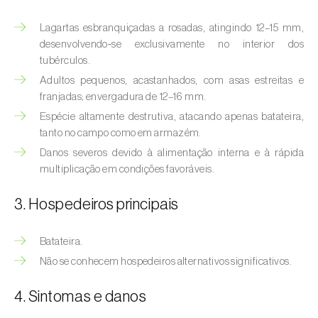
(
Hyalopterus pruni
)
Lagartas esbranquiçadas a rosadas, atingindo 12–15 mm,
Afídeo-lanígero-das-macieiras (
Eriosoma
desenvolvendo‑se exclusivamente no interior dos
lanigerum
)
tubérculos.
Adultos pequenos, acastanhados, com asas estreitas e
Afídeo-negro-do-feijão (
Aphis fabae
)
franjadas; envergadura de 12–16 mm.
Afídeo-negro-do-pessegueiro
Espécie altamente destrutiva, atacando apenas batateira,
(
Brachycaudus persicae
)
tanto no campo como em armazém.
Danos severos devido à alimentação interna e à rápida
Afídeo-verde (
Myzus persicae
)
multiplicação em condições favoráveis.
Afídeo-verde-da-ameixeira (
Brachycaudus
3. Hospedeiros principais
helichrysi
)
Batateira.
Afídeo-verde-da-amendoeira
(
Brachycaudus amygdalinus
)
Não se conhecem hospedeiros alternativos significativos.
Afídeo-verde-da-macieira (
Aphis pomi
)
4. Sintomas e danos