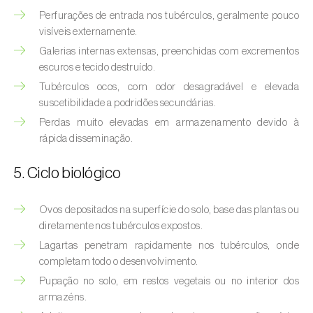
Afídeo-verde-dos-citrinos (
Aphis
Perfurações de entrada nos tubérculos, geralmente pouco
spiraecola
)
visíveis externamente.
Afídeos
Galerias internas extensas, preenchidas com excrementos
escuros e tecido destruído.
Alfinetes (
Agriotes spp.
)
Tubérculos ocos, com odor desagradável e elevada
suscetibilidade a podridões secundárias.
Aranhiço-vermelho (
Tetranychus urticae
)
Perdas muito elevadas em armazenamento devido à
rápida disseminação.
Besouro‑verde‑das‑tílias (
Lytta vesicatoria
)
5. Ciclo biológico
Bichado-da-ameixeira (
Grapholita (=Cydia)
funebrana
)
Ovos depositados na superfície do solo, base das plantas ou
Bichado-da-castanha-do-cedo (
Pammene
diretamente nos tubérculos expostos.
fasciana
)
Lagartas penetram rapidamente nos tubérculos, onde
completam todo o desenvolvimento.
Bichado-da-castanha-do-tarde (
Cydia
Pupação no solo, em restos vegetais ou no interior dos
splendana
)
armazéns.