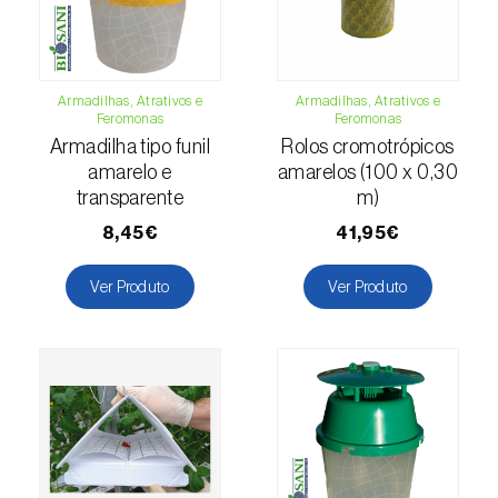
Escaravelho-da-batateira (
Leptinotarsa
decemlineata
)
Escaravelho-da-casca-da-amendoeira
Armadilhas, Atrativos e
Armadilhas, Atrativos e
(
Scolytus amygdali
)
Feromonas
Feromonas
Armadilha tipo funil
Rolos cromotrópicos
Escaravelho-da-casca-de-oito-dentes (
Ips
amarelo e
amarelos (100 x 0,30
typographus
)
transparente
m)
8,45€
41,95€
Escaravelho-da-casca-de-seis-dentes (
Ips
sexdentatus
)
Ver Produto
Ver Produto
Escaravelho-da-casca-do-ulmeiro
(
Scolytus multistriatus
)
Escaravelho-da-folha-da-ervilha (
Sitona
lineatus
)
Escaravelho-da-folha-do-ulmeiro (
Pyrrhalta