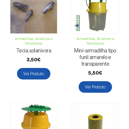
Cochonilha-obscura (
Pseudococcus viburni
)
Cochonilha-vermelha-dos-citrinos
(
Aonidiella aurantii
)
Cochonilhas
Armadilhas, Atrativos e
Armadilhas, Atrativos e
Feromonas
Feromonas
Coleópteros de grandes dimensões
Tecia solanivora
Mini-armadilha tipo
funil amarelo e
3,50€
Coleópteros de pequenas dimensões
transparente
5,50€
Ver Produto
Drosófila-da-asa-manchada (
Drosophila
suzukii
)
Ver Produto
Escaravelho / Gorgulho-vermelho-das-
palmeiras (
Rhynchophorus ferrugineus
)
Escaravelho-da-agave (
Scyphophorus
acupunctatus
)