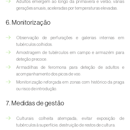
Bichado-da-castanha-intermédio (
Cydia
Adultos emergem ao longo da primavera e verão; várias
gerações anuais, aceleradas por temperaturas elevadas.
fagiglandana
)
Bichado-da-fruta (
Cydia pomonella
)
6. Monitorização
Borboleta-branca-grande-da-couve (
Pieris
Observação de perfurações e galerias internas em
brassicae
)
tubérculos colhidos.
Amostragem de tubérculos em campo e armazém para
Borboleta-branca-pequena-da-couve
deteção precoce.
(
Pieris rapae
)
Armadilhas de feromona para deteção de adultos e
Broca-africana-do-caule-do-milho
acompanhamento dos picos de voo.
(
Busseola fusca
)
Monitorização reforçada em zonas com histórico da praga
ou risco de introdução.
Broca-do-chá (
Euwallacea fornicatus, E.
fornicatior, E. perbrevis e E. kuroshio
)
7. Medidas de gestão
Broca-do-colmo-da-cana-de-açúcar
Culturais: colheita atempada; evitar exposição de
(
Diatraea saccharalis
)
tubérculos à superfície; destruição de restos de cultura.