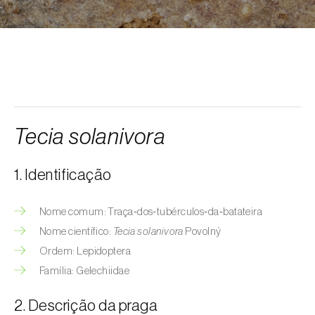
Afídeo-da-erva-maça (
Rhopalosiphum
oxyacanthae
)
Afídeo-da-groselha-e-da-alface
(
Nasonovia ribisnigri
)
Afídeo-da-inflorescência-da-alface
(
Acyrthosiphon lactucae
)
Tecia solanivora
Afídeo-das-hastes-da-roseira
(
Maculolachnus submacula
)
1. Identificação
Afídeo-de-barras-negras-da-ameixeira
(
Brachycaudus prunicola
)
Nome comum: Traça‑dos‑tubérculos‑da‑batateira
Nome científico:
Tecia solanivora
Povolný
Afídeo-do-algodoeiro (
Aphis gossypii
)
Ordem: Lepidoptera
Afídeo-do-espinheiro (
Aphis nasturtii
)
Família: Gelechiidae
Afídeo-farinhento-do-pessegueiro
2. Descrição da praga