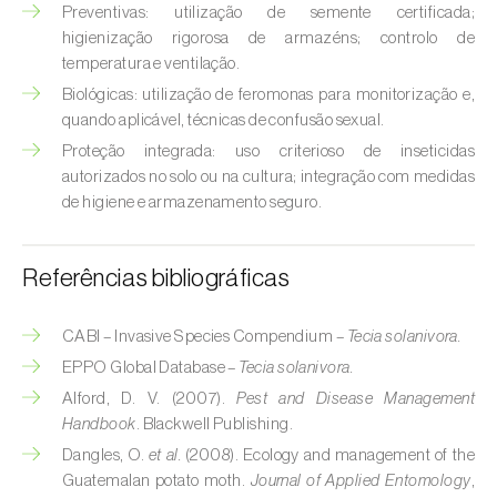
Broca-do-milho (
Sesamia nonagrioides
)
Preventivas: utilização de semente certificada;
higienização rigorosa de armazéns; controlo de
Broca-dos-ramos-do-pessegueiro (
Anarsia
temperatura e ventilação.
lineatella
)
Biológicas: utilização de feromonas para monitorização e,
quando aplicável, técnicas de confusão sexual.
Broca-listrada-do-caule-do-arroz (
Chilo
Proteção integrada: uso criterioso de inseticidas
suppressalis
)
autorizados no solo ou na cultura; integração com medidas
de higiene e armazenamento seguro.
Broca-pequena-do-tomateiro
(
Neoleucinodes elegantalis
)
Referências bibliográficas
Broca-vermelha (
Cossus cossus
)
Burgo-da-azinheira (
Tortrix viridana
)
CABI – Invasive Species Compendium –
Tecia solanivora.
EPPO Global Database –
Tecia solanivora.
Cigarrinha-espumadora (
Philaenus
Alford, D. V. (2007).
Pest and Disease Management
spumarius
)
Handbook
. Blackwell Publishing.
Dangles, O.
et al.
(2008). Ecology and management of the
Cigarrinhas (
Jacobiasca lybica, Scaphoideus
Guatemalan potato moth.
Journal of Applied Entomology
,
titanus e Empoasca spp.
)