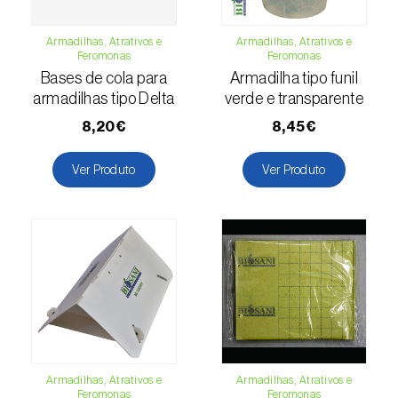
(=Xanthogaleruca) luteola
)
Escaravelho-da-framboesa (
Byturus spp.
)
Armadilhas, Atrativos e
Armadilhas, Atrativos e
Feromonas
Feromonas
Escaravelho-da-nogueira (
Pityophthorus
Bases de cola para
Armadilha tipo funil
armadilhas tipo Delta
verde e transparente
juglandis
)
8,20€
8,45€
Escaravelho-grande-da-casca-do-larício
(
Ips cembrae
)
Ver Produto
Ver Produto
Escaravelho-gravador (
Ips acuminatus
)
Escaravelho-japonês (
Popillia japonica
)
Escaravelho-oriental (
Exomala (=Anomala)
orientalis
)
Escaravelho-rosado-esmeralda
(
Cneorhinus serranoi
)
Armadilhas, Atrativos e
Armadilhas, Atrativos e
Feromonas
Feromonas