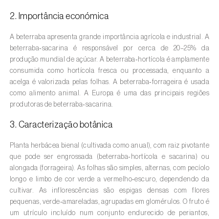
2. Importância económica
Amieiro (
Alnus glutinosa
)
A beterraba apresenta grande importância agrícola e industrial. A
Amoreira (
Morus spp.
)
beterraba‑sacarina é responsável por cerca de 20–25% da
produção mundial de açúcar. A beterraba‑hortícola é amplamente
Ananás / Abacaxi (
Ananas comosus
)
consumida como hortícola fresca ou processada, enquanto a
acelga é valorizada pelas folhas. A beterraba‑forrageira é usada
Anona (
Annona spp.
)
como alimento animal. A Europa é uma das principais regiões
Áreas não cultivadas (
-
)
produtoras de beterraba‑sacarina.
3. Caracterização botânica
Aromáticas, condimentares e medicinais
(
Coriandrum, Petroselinum, Mentha, Ocimum,
Planta herbácea bienal (cultivada como anual), com raiz pivotante
Artemisia, Foeniculum, Laurus, Majorana,
que pode ser engrossada (beterraba‑hortícola e sacarina) ou
Melissa, Pimpinella, Rosmarinus e outras
)
alongada (forrageira). As folhas são simples, alternas, com pecíolo
longo e limbo de cor verde a vermelho‑escuro, dependendo da
Arroz (
Oryza spp.
)
cultivar. As inflorescências são espigas densas com flores
pequenas, verde‑amareladas, agrupadas em glomérulos. O fruto é
Aveia (
Avena sativa
)
um utrículo incluído num conjunto endurecido de periantos,