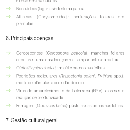
e necroses radiculares.
Buxo (
Buxus sempervirens L.
)
Noctuídeos (lagartas): desfolha parcial.
Cacaueiro (
Theobroma cacao
)
Alticinas (Chrysomelidae): perfurações foliares em
plântulas.
Cafeeiro (
Coffea spp.
)
6. Principais doenças
Cajueiro (
Anacardium occidentale
)
Cercosporiose (
Cercospora beticola
): manchas foliares
Cana-de-açúcar (
Saccharum spp.
)
circulares, uma das doenças mais importantes da cultura.
Cânhamo / Canábis (
Cannabis sativa
)
Oídio (
Erysiphe betae
): micélio branco nas folhas.
Podridões radiculares (
Rhizoctonia solani
,
Pythium
spp.):
Carambola (
Averrhoa carambola
)
morte de plântulas e podridão do colo.
Vírus do amarelecimento da beterraba (BYV): cloroses e
Carpino-europeu (
Carpinus betulus
)
redução de produtividade.
Carvalhos (
Quercus spp. e Fagus spp.
)
Ferrugem (
Uromyces betae
): pústulas castanhas nas folhas.
Castanheiro (
Castanea sativa
)
7. Gestão cultural geral