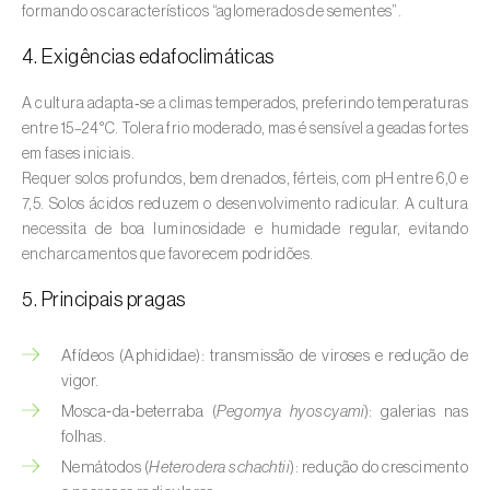
formando os característicos “aglomerados de sementes”.
Aveleira (
Corylus avellana L.
)
4. Exigências edafoclimáticas
Azinheira (
Quercus ilex e Quercus
rotundifolia
)
A cultura adapta‑se a climas temperados, preferindo temperaturas
entre 15–24 °C. Tolera frio moderado, mas é sensível a geadas fortes
Banana (
Musa spp.
)
em fases iniciais.
Requer solos profundos, bem drenados, férteis, com pH entre 6,0 e
Batata (
Solanum tuberosum
)
7,5. Solos ácidos reduzem o desenvolvimento radicular. A cultura
necessita de boa luminosidade e humidade regular, evitando
Batata-doce (
Ipomoea batatas
)
encharcamentos que favorecem podridões.
Begónia (
Hillebrandia sandwicensis e
5. Principais pragas
Begonia spp.
)
Beringela (
Solanum melongena
)
Afídeos (Aphididae): transmissão de viroses e redução de
vigor.
Beterraba (
Beta spp.
)
Mosca‑da‑beterraba (
Pegomya hyoscyami
): galerias nas
folhas.
Bétula (
Betula spp.
)
Nemátodos (
Heterodera schachtii
): redução do crescimento