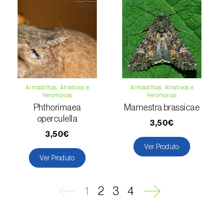
Macieira (
Malus domestica
)
Malagueta, chilli e rocoto (
Capsicum
annuum, C. frutescens e C. pubescens
)
Mandioca (
Manihot esculenta
)
Armadilhas, Atrativos e
Armadilhas, Atrativos e
Mangueira (
Mangifera indica
)
Feromonas
Feromonas
Phthorimaea
Mamestra brassicae
Manjericão / Basílico (
Ocimum basilicum
)
operculella
3,50€
Maracujazeiro (
Passiflora edulis
)
3,50€
Ver Produto
Marmeleiro (
Cydonia oblonga
)
Ver Produto
Massango / Milheto (
Pennisetum glaucum
)
1
2
3
4
Medronheiro (
Arbutus unedo
)