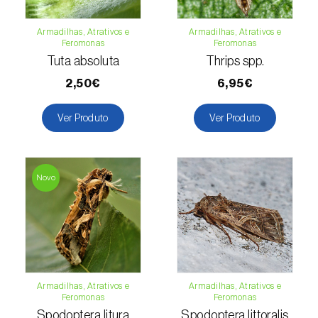
Espinafre (
Spinacia oleracea
)
Armadilhas, Atrativos e
Armadilhas, Atrativos e
Feromonas
Feromonas
Fava (
Vicia faba
)
Tuta absoluta
Thrips spp.
2,50€
6,95€
Feijão-comum (
Phaseolus vulgaris
)
Feijão-frade (
Vigna spp.
)
Ver Produto
Ver Produto
Feijoa (
Feijoa sellowiana
)
Figueira (
Ficus carica
)
Novo
Framboesa (
Rubus idaeus
)
Framboesa preta (
Rubus occidentalis
)
Freixo (
Fraxinus spp.
)
Armadilhas, Atrativos e
Armadilhas, Atrativos e
Feromonas
Feromonas
Gerbera (
Gerbera
)
Spodoptera litura
Spodoptera littoralis