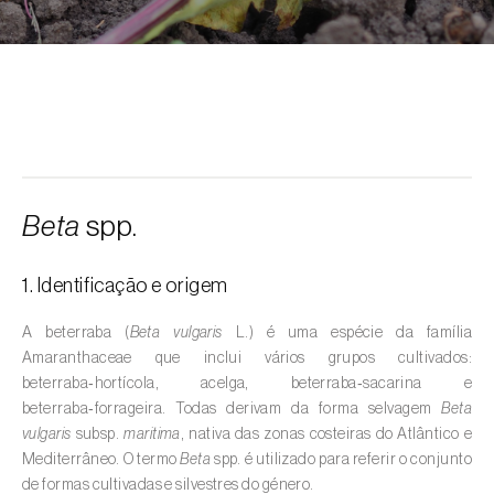
Alcarávia (
Carum carvi
)
Alface (
Lactuca sativa
)
Alfarrobeira (
Ceratonia siliqua
)
Algodoeiro (
Gossypium spp.
)
Alho (
Allium sativum
)
Beta
spp.
Alho-francês (
Allium porrum
)
1. Identificação e origem
Ambientes aquáticos (
Pântanos, lagoas,
valas, canais, açudes, barragens e estações
A beterraba (
Beta vulgaris
L.) é uma espécie da família
de tratamento de águas residuais
)
Amaranthaceae que inclui vários grupos cultivados:
beterraba‑hortícola, acelga, beterraba‑sacarina e
Ameixeira (
Prunus domestica L.
)
beterraba‑forrageira. Todas derivam da forma selvagem
Beta
vulgaris
subsp.
maritima
, nativa das zonas costeiras do Atlântico e
Amendoeira (
Prunus dulcis
)
Mediterrâneo. O termo
Beta
spp. é utilizado para referir o conjunto
de formas cultivadas e silvestres do género.
Amendoim (
Arachis hypogaea
)