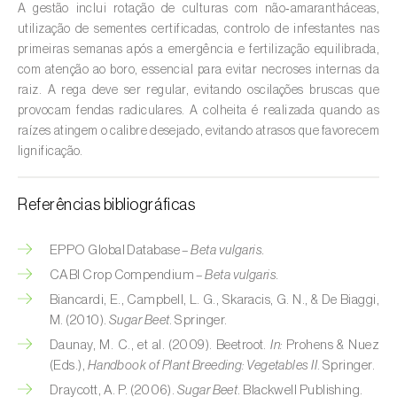
Cebola (
Allium cepa
)
A gestão inclui rotação de culturas com não‑amarantháceas,
utilização de sementes certificadas, controlo de infestantes nas
Cedro (
Cedrus spp.
)
primeiras semanas após a emergência e fertilização equilibrada,
com atenção ao boro, essencial para evitar necroses internas da
Cenoura (
Daucus carota
)
raiz. A rega deve ser regular, evitando oscilações bruscas que
provocam fendas radiculares. A colheita é realizada quando as
Centeio (
Secale cereale
)
raízes atingem o calibre desejado, evitando atrasos que favorecem
lignificação.
Cerejeira (
Prunus avium L.
)
Cevada (
Hordeum vulgare
)
Referências bibliográficas
Cherovia / Pastinaca (
Pastinaca sativa
)
EPPO Global Database –
Beta vulgaris.
Chicória (
Cichorium spp.
)
CABI Crop Compendium –
Beta vulgaris.
Biancardi, E., Campbell, L. G., Skaracis, G. N., & De Biaggi,
Citrinos (
Citrus spp.
)
M. (2010).
Sugar Beet
. Springer.
Daunay, M. C., et al. (2009). Beetroot.
In:
Prohens & Nuez
Colza (
Brassica napus
)
(Eds.),
Handbook of Plant Breeding: Vegetables II
. Springer.
Draycott, A. P. (2006).
Sugar Beet
. Blackwell Publishing.
Coqueiro (
Cocos nucifera
)