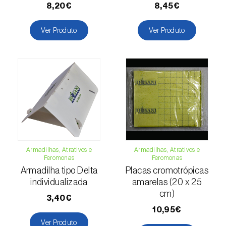
(=Xanthogaleruca) luteola
)
8,20€
8,45€
Escaravelho-da-framboesa (
Byturus spp.
)
Ver Produto
Ver Produto
Escaravelho-da-nogueira (
Pityophthorus
juglandis
)
Escaravelho-grande-da-casca-do-larício
(
Ips cembrae
)
Escaravelho-gravador (
Ips acuminatus
)
Escaravelho-japonês (
Popillia japonica
)
Armadilhas, Atrativos e
Armadilhas, Atrativos e
Escaravelho-oriental (
Exomala (=Anomala)
Feromonas
Feromonas
orientalis
)
Armadilha tipo Delta
Placas cromotrópicas
individualizada
amarelas (20 x 25
Escaravelho-rosado-esmeralda
cm)
3,40€
(
Cneorhinus serranoi
)
10,95€
Ver Produto