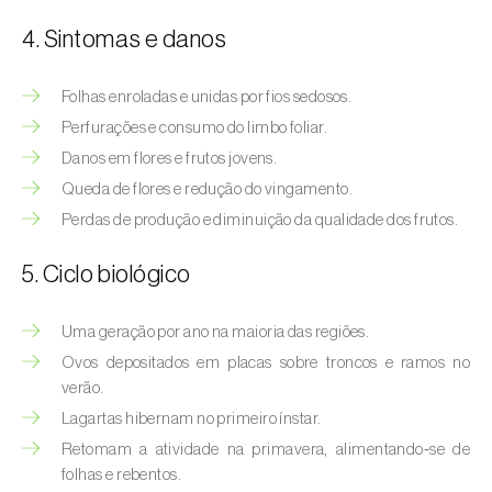
Afídeo-verde-dos-citrinos (
Aphis
spiraecola
)
4. Sintomas e danos
Afídeos
Folhas enroladas e unidas por fios sedosos.
Perfurações e consumo do limbo foliar.
Alfinetes (
Agriotes spp.
)
Danos em flores e frutos jovens.
Aranhiço-vermelho (
Tetranychus urticae
)
Queda de flores e redução do vingamento.
Perdas de produção e diminuição da qualidade dos frutos.
Besouro‑verde‑das‑tílias (
Lytta vesicatoria
)
5. Ciclo biológico
Bichado-da-ameixeira (
Grapholita (=Cydia)
funebrana
)
Uma geração por ano na maioria das regiões.
Bichado-da-castanha-do-cedo (
Pammene
Ovos depositados em placas sobre troncos e ramos no
fasciana
)
verão.
Lagartas hibernam no primeiro ínstar.
Bichado-da-castanha-do-tarde (
Cydia
splendana
)
Retomam a atividade na primavera, alimentando‑se de
folhas e rebentos.