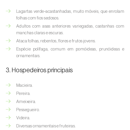
(
Hyalopterus pruni
)
Lagartas verde‑acastanhadas, muito móveis, que enrolam
Afídeo-lanígero-das-macieiras (
Eriosoma
folhas com fios sedosos.
lanigerum
)
Adultos com asas anteriores variegadas, castanhas com
manchas claras e escuras.
Afídeo-negro-do-feijão (
Aphis fabae
)
Ataca folhas, rebentos, flores e frutos jovens.
Afídeo-negro-do-pessegueiro
Espécie polífaga, comum em pomóideas, prunóideas e
(
Brachycaudus persicae
)
ornamentais.
Afídeo-verde (
Myzus persicae
)
3. Hospedeiros principais
Afídeo-verde-da-ameixeira (
Brachycaudus
Macieira.
helichrysi
)
Pereira.
Afídeo-verde-da-amendoeira
Ameixeira.
(
Brachycaudus amygdalinus
)
Pessegueiro.
Videira.
Afídeo-verde-da-macieira (
Aphis pomi
)
Diversas ornamentais e fruteiras.