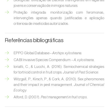
Biológicas: utilização de
Bacillus thuringiensis
em lagartas
Broca-do-milho (
Sesamia nonagrioides
)
jovens e conservação de inimigos naturais.
Proteção integrada: monitorização com feromonas,
Broca-dos-ramos-do-pessegueiro (
Anarsia
intervenções apenas quando justificadas e aplicação
lineatella
)
criteriosa de inseticidas autorizados.
Broca-listrada-do-caule-do-arroz (
Chilo
suppressalis
)
Referências bibliográficas
Broca-pequena-do-tomateiro
(
Neoleucinodes elegantalis
)
EPPO Global Database –
Archips xylosteana.
CABI Invasive Species Compendium –
A. xylosteana.
Broca-vermelha (
Cossus cossus
)
Ioriatti, C., & Lucchi, A. (2016). Semiochemical strategies
for tortricid control in fruit crops.
Journal of Pest Science
.
Burgo-da-azinheira (
Tortrix viridana
)
Witzgall, P., Kirsch, P., & Cork, A. (2010). Sex pheromones
Cigarrinha-espumadora (
Philaenus
and their impact in pest management.
Journal of Chemical
spumarius
)
Ecology
.
Alford, D. (2007).
Pest management in fruit crops
.
Cigarrinhas (
Jacobiasca lybica, Scaphoideus
titanus e Empoasca spp.
)