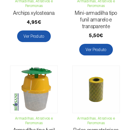
Armadilhas, Atrativos e
Armadilhas, Atrativos e
Cochonilha-obscura (
Pseudococcus viburni
)
Feromonas
Feromonas
Archips xylosteana
Mini-armadilha tipo
Cochonilha-vermelha-dos-citrinos
funil amarelo e
4,95€
(
Aonidiella aurantii
)
transparente
5,50€
Ver Produto
Cochonilhas
Ver Produto
Coleópteros de grandes dimensões
Coleópteros de pequenas dimensões
Drosófila-da-asa-manchada (
Drosophila
suzukii
)
Escaravelho / Gorgulho-vermelho-das-
palmeiras (
Rhynchophorus ferrugineus
)
Escaravelho-da-agave (
Scyphophorus
Armadilhas, Atrativos e
Armadilhas, Atrativos e
acupunctatus
)
Feromonas
Feromonas