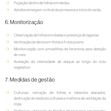
Bichado-da-castanha-intermédio (
Cydia
Pupação dentro de folhas enroladas.
fagiglandana
)
Adultos emergem no final da primavera e início do verão.
Bichado-da-fruta (
Cydia pomonella
)
6. Monitorização
Borboleta-branca-grande-da-couve (
Pieris
brassicae
)
Observação de folhas enroladas e presença de lagartas.
Verificação de danos em flores e frutos jovens.
Borboleta-branca-pequena-da-couve
Monitorização com armadilhas de feromona para deteção
(
Pieris rapae
)
de voos.
Avaliação da intensidade de ataque ao longo do ciclo
Broca-africana-do-caule-do-milho
vegetativo.
(
Busseola fusca
)
7. Medidas de gestão
Broca-do-chá (
Euwallacea fornicatus, E.
fornicatior, E. perbrevis e E. kuroshio
)
Culturais: remoção de folhas e rebentos atacados,
Broca-do-colmo-da-cana-de-açúcar
destruição de resíduos culturais e melhoria da ventilação da
(
Diatraea saccharalis
)
copa.