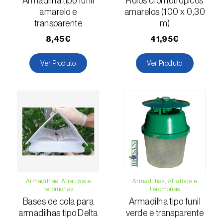
Armadilha tipo funil
Rolos cromotrópicos
Escaravelho-da-batateira (
Leptinotarsa
amarelo e
amarelos (100 x 0,30
decemlineata
)
transparente
m)
8,45€
41,95€
Escaravelho-da-casca-da-amendoeira
(
Scolytus amygdali
)
Ver Produto
Ver Produto
Escaravelho-da-casca-de-oito-dentes (
Ips
typographus
)
Escaravelho-da-casca-de-seis-dentes (
Ips
sexdentatus
)
Escaravelho-da-casca-do-ulmeiro
(
Scolytus multistriatus
)
Escaravelho-da-folha-da-ervilha (
Sitona
Armadilhas, Atrativos e
Armadilhas, Atrativos e
lineatus
)
Feromonas
Feromonas
Bases de cola para
Armadilha tipo funil
Escaravelho-da-folha-do-ulmeiro (
Pyrrhalta
armadilhas tipo Delta
verde e transparente