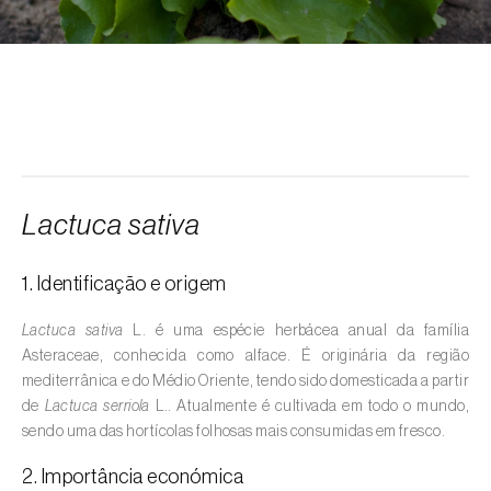
Alcarávia (
Carum carvi
)
Alface (
Lactuca sativa
)
Alfarrobeira (
Ceratonia siliqua
)
Algodoeiro (
Gossypium spp.
)
Alho (
Allium sativum
)
Lactuca sativa
Alho-francês (
Allium porrum
)
1. Identificação e origem
Ambientes aquáticos (
Pântanos, lagoas,
valas, canais, açudes, barragens e estações
Lactuca sativa
L. é uma espécie herbácea anual da família
de tratamento de águas residuais
)
Asteraceae, conhecida como alface. É originária da região
mediterrânica e do Médio Oriente, tendo sido domesticada a partir
Ameixeira (
Prunus domestica L.
)
de
Lactuca serriola
L.. Atualmente é cultivada em todo o mundo,
sendo uma das hortícolas folhosas mais consumidas em fresco.
Amendoeira (
Prunus dulcis
)
2. Importância económica
Amendoim (
Arachis hypogaea
)