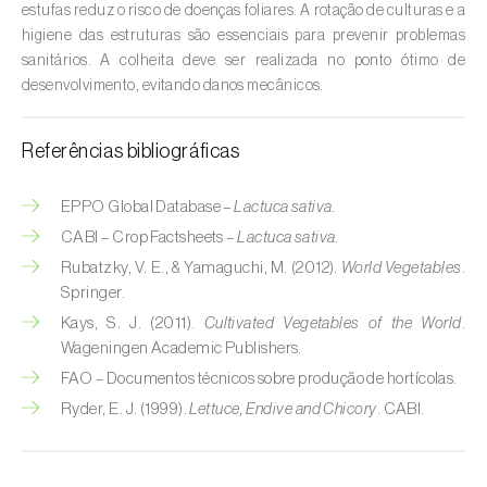
Cebola (
Allium cepa
)
estufas reduz o risco de doenças foliares. A rotação de culturas e a
higiene das estruturas são essenciais para prevenir problemas
Cedro (
Cedrus spp.
)
sanitários. A colheita deve ser realizada no ponto ótimo de
desenvolvimento, evitando danos mecânicos.
Cenoura (
Daucus carota
)
Centeio (
Secale cereale
)
Referências bibliográficas
Cerejeira (
Prunus avium L.
)
EPPO Global Database –
Lactuca sativa.
CABI – Crop Factsheets –
Lactuca sativa.
Cevada (
Hordeum vulgare
)
Rubatzky, V. E., & Yamaguchi, M. (2012).
World Vegetables
.
Cherovia / Pastinaca (
Pastinaca sativa
)
Springer.
Kays, S. J. (2011).
Cultivated Vegetables of the World
.
Chicória (
Cichorium spp.
)
Wageningen Academic Publishers.
FAO – Documentos técnicos sobre produção de hortícolas.
Citrinos (
Citrus spp.
)
Ryder, E. J. (1999).
Lettuce, Endive and Chicory
. CABI.
Colza (
Brassica napus
)
Coqueiro (
Cocos nucifera
)