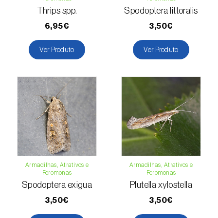
Thrips spp.
Spodoptera littoralis
Espinafre (
Spinacia oleracea
)
6,95€
3,50€
Fava (
Vicia faba
)
Ver Produto
Ver Produto
Feijão-comum (
Phaseolus vulgaris
)
Feijão-frade (
Vigna spp.
)
Feijoa (
Feijoa sellowiana
)
Figueira (
Ficus carica
)
Framboesa (
Rubus idaeus
)
Framboesa preta (
Rubus occidentalis
)
Armadilhas, Atrativos e
Armadilhas, Atrativos e
Feromonas
Feromonas
Spodoptera exigua
Plutella xylostella
Freixo (
Fraxinus spp.
)
3,50€
3,50€
Gerbera (
Gerbera
)