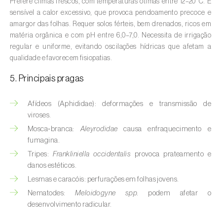
Prefere climas frescos, com temperaturas ótimas entre 12–20 °C. É
Aveleira (
Corylus avellana L.
)
sensível a calor excessivo, que provoca pendoamento precoce e
amargor das folhas. Requer solos férteis, bem drenados, ricos em
Azinheira (
Quercus ilex e Quercus
matéria orgânica e com pH entre 6,0–7,0. Necessita de irrigação
rotundifolia
)
regular e uniforme, evitando oscilações hídricas que afetam a
qualidade e favorecem fisiopatias.
Banana (
Musa spp.
)
5. Principais pragas
Batata (
Solanum tuberosum
)
Afídeos (Aphididae): deformações e transmissão de
Batata-doce (
Ipomoea batatas
)
viroses.
Begónia (
Hillebrandia sandwicensis e
Mosca‑branca:
Aleyrodidae
causa enfraquecimento e
Begonia spp.
)
fumagina.
Tripes:
Frankliniella occidentalis
provoca prateamento e
Beringela (
Solanum melongena
)
danos estéticos.
Lesmas e caracóis: perfurações em folhas jovens.
Beterraba (
Beta spp.
)
Nematodes:
Meloidogyne spp.
podem afetar o
Bétula (
Betula spp.
)
desenvolvimento radicular.