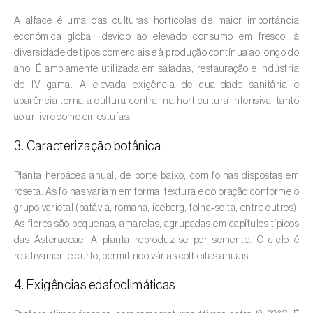
A alface é uma das culturas hortícolas de maior importância
Amieiro (
Alnus glutinosa
)
económica global, devido ao elevado consumo em fresco, à
diversidade de tipos comerciais e à produção contínua ao longo do
Amoreira (
Morus spp.
)
ano. É amplamente utilizada em saladas, restauração e indústria
de IV gama. A elevada exigência de qualidade sanitária e
Ananás / Abacaxi (
Ananas comosus
)
aparência torna a cultura central na horticultura intensiva, tanto
ao ar livre como em estufas.
Anona (
Annona spp.
)
3. Caracterização botânica
Áreas não cultivadas (
-
)
Planta herbácea anual, de porte baixo, com folhas dispostas em
Aromáticas, condimentares e medicinais
roseta. As folhas variam em forma, textura e coloração conforme o
(
Coriandrum, Petroselinum, Mentha, Ocimum,
grupo varietal (batávia, romana, iceberg, folha‑solta, entre outros).
Artemisia, Foeniculum, Laurus, Majorana,
As flores são pequenas, amarelas, agrupadas em capítulos típicos
Melissa, Pimpinella, Rosmarinus e outras
)
das Asteraceae. A planta reproduz-se por semente. O ciclo é
relativamente curto, permitindo várias colheitas anuais.
Arroz (
Oryza spp.
)
4. Exigências edafoclimáticas
Aveia (
Avena sativa
)