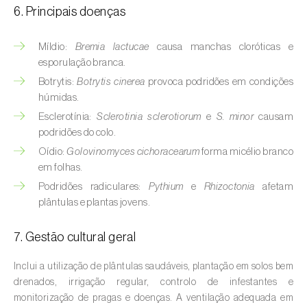
Buxo (
Buxus sempervirens L.
)
6. Principais doenças
Cacaueiro (
Theobroma cacao
)
Míldio:
Bremia lactucae
causa manchas cloróticas e
esporulação branca.
Cafeeiro (
Coffea spp.
)
Botrytis:
Botrytis cinerea
provoca podridões em condições
Cajueiro (
Anacardium occidentale
)
húmidas.
Esclerotínia:
Sclerotinia sclerotiorum
e
S. minor
causam
Cana-de-açúcar (
Saccharum spp.
)
podridões do colo.
Oídio:
Golovinomyces cichoracearum
forma micélio branco
Cânhamo / Canábis (
Cannabis sativa
)
em folhas.
Podridões radiculares:
Pythium
e
Rhizoctonia
afetam
Carambola (
Averrhoa carambola
)
plântulas e plantas jovens.
Carpino-europeu (
Carpinus betulus
)
7. Gestão cultural geral
Carvalhos (
Quercus spp. e Fagus spp.
)
Inclui a utilização de plântulas saudáveis, plantação em solos bem
Castanheiro (
Castanea sativa
)
drenados, irrigação regular, controlo de infestantes e
monitorização de pragas e doenças. A ventilação adequada em