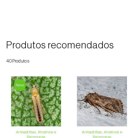
Courgette (
Cucurbita pepo
)
Couve (
Brassica oleracea
)
Craveiro (
Dianthus caryophyllus
)
Produtos recomendados
Crisântemo (
Chrysanthemum spp.
)
40Produtos
Damasqueiro / Alperce (
Prunus armeniaca
)
Diospireiro (
Diospyros spp.
)
Novo
Dracena (
Dracaena spp.
)
Endívia (
Cichorium intybus
)
Ervilha (
Pisum sativum
)
Armadilhas, Atrativos e
Armadilhas, Atrativos e
Espargo (
Asparagus officinalis
)
Feromonas
Feromonas