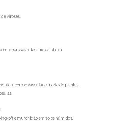
 de viroses.
ões, necroses e declínio da planta.
mento, necrose vascular e morte de plantas.
psulas.
r.
ing‑off e murchidão em solos húmidos.