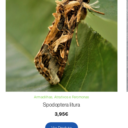
Armadilhas, Atrativos e Feromonas
Spodoptera litura
3,95€
Ver Produto