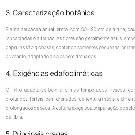
3. Caracterização botânica
Planta herbácea anual, ereta, com 30–120 cm de altura, cau
lanceoladas e alternas. As flores são geralmente azuis, em
cápsulas são globosas, contendo sementes pequenas, brilhan
pivotante, adaptado a solos bem drenados.
4. Exigências edafoclimáticas
O linho adapta‑se bem a climas temperados frescos, com
profundos, férteis, bem drenados, de textura média e pH ent
prolongados de seca. A cultura exige boa preparação do sol
da fibra.
5. Principais pragas