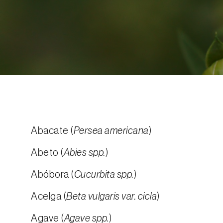
Abacate (
Persea americana
)
Abeto (
Abies spp.
)
Abóbora (
Cucurbita spp.
)
Acelga (
Beta vulgaris var. cicla
)
Agave (
Agave spp.
)