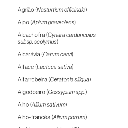
Agrião (
Nasturtium officinale
)
Aipo (
Apium graveolens
)
Alcachofra (
Cynara cardunculus
subsp. scolymus
)
Alcarávia (
Carum carvi
)
Alface (
Lactuca sativa
)
Alfarrobeira (
Ceratonia siliqua
)
Algodoeiro (
Gossypium spp.
)
Alho (
Allium sativum
)
Alho-francês (
Allium porrum
)