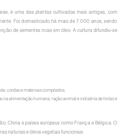
aceae, é uma das plantas cultivadas mais antigas, com
Oriente. Foi domesticado há mais de 7 000 anos, sendo
enção de sementes ricas em óleo. A cultura difundiu‑se
dade, cordas e materiais compósitos;
 na alimentação humana, ração animal e indústria de tintas e
tão, China e países europeus como França e Bélgica. O
ras naturais e óleos vegetais funcionais.