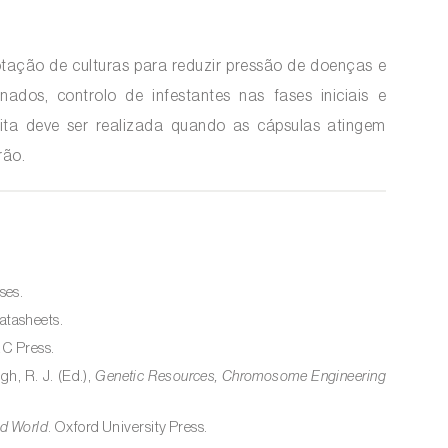
rotação de culturas para reduzir pressão de doenças e
dos, controlo de infestantes nas fases iniciais e
ita deve ser realizada quando as cápsulas atingem
rão.
ses.
atasheets.
RC Press.
gh, R. J. (Ed.),
Genetic Resources, Chromosome Engineering
ld World
. Oxford University Press.