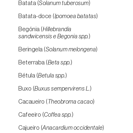
Batata (
Solanum tuberosum
)
Batata-doce (
Ipomoea batatas
)
Begónia (
Hillebrandia
sandwicensis e Begonia spp.
)
Beringela (
Solanum melongena
)
Beterraba (
Beta spp.
)
Bétula (
Betula spp.
)
Buxo (
Buxus sempervirens L.
)
Cacaueiro (
Theobroma cacao
)
Cafeeiro (
Coffea spp.
)
Cajueiro (
Anacardium occidentale
)