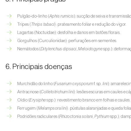
Pulgão‑do‑linho (
Aphis rumicis
): sucção de seiva e transmissão
Tripes (
Thrips tabaci
): prateamento foliar e redução do vigor.
Lagartas (Noctuidae): desfolha e danos em botões florais.
Gorgulhos (Curculionidae): perfurações em sementes.
Nemátodos (
Ditylenchus dipsaci
,
Meloidogyne
spp.): deformaç
6. Principais doenças
Murchidão do linho (
Fusarium oxysporum
f. sp.
lini
): amareleci
Antracnose (
Colletotrichum lini
): lesões escuras em caules e cá
Oídio (
Erysiphe
spp.): revestimento branco em folhas e caules.
Ferrugem (
Melampsora lini
): pústulas alaranjadas e queda folia
Podridões radiculares (
Rhizoctonia solani
,
Pythium
spp.): damp