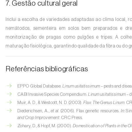
7. Gestão cultural geral
Inclui a escolha de variedades adaptadas ao clima local, 
nemátodos, sementeira em solos bem preparados e drena
monitorização de pragas como pulgões e tripes. A colhe
maturação fisiológica, garantindo qualidade da fibra ou do g
Referências bibliográficas
EPPO Global Database.
Linum usitatissimum
– pests and disea
CABI Invasive Species Compendium.
Linum usitatissimum
– d
Muir, A. D., & Westcott, N. D. (2003).
Flax: The Genus Linum
. C
Diederichsen, A.,
et al.
(2006). Flax genetic resources.
In:
Sin
and Crop Improvement
. CRC Press.
Zohary, D., & Hopf, M. (2000).
Domestication of Plants in the O