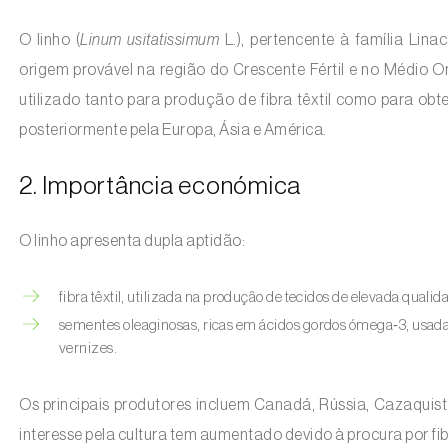
O linho (
Linum usitatissimum
L.), pertencente à família Lin
origem provável na região do Crescente Fértil e no Médio 
utilizado tanto para produção de fibra têxtil como para obt
posteriormente pela Europa, Ásia e América.
2. Importância económica
O linho apresenta dupla aptidão:
fibra têxtil, utilizada na produção de tecidos de elevada quali
sementes oleaginosas, ricas em ácidos gordos ómega‑3, usadas
vernizes.
Os principais produtores incluem Canadá, Rússia, Cazaquis
interesse pela cultura tem aumentado devido à procura por fib