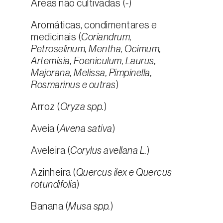
Áreas não cultivadas (
-
)
Aromáticas, condimentares e
medicinais (
Coriandrum,
Petroselinum, Mentha, Ocimum,
Artemisia, Foeniculum, Laurus,
Majorana, Melissa, Pimpinella,
Rosmarinus e outras
)
Arroz (
Oryza spp.
)
Aveia (
Avena sativa
)
Aveleira (
Corylus avellana L.
)
Azinheira (
Quercus ilex e Quercus
rotundifolia
)
Banana (
Musa spp.
)