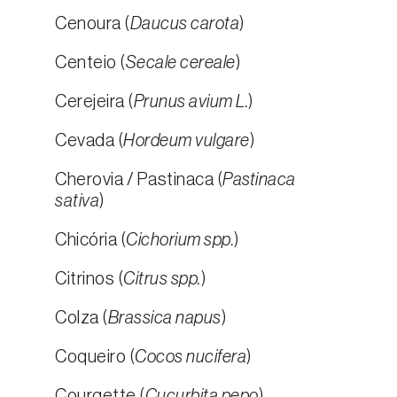
Cenoura (
Daucus carota
)
Centeio (
Secale cereale
)
Cerejeira (
Prunus avium L.
)
Cevada (
Hordeum vulgare
)
Cherovia / Pastinaca (
Pastinaca
sativa
)
Chicória (
Cichorium spp.
)
Citrinos (
Citrus spp.
)
Colza (
Brassica napus
)
Coqueiro (
Cocos nucifera
)
Courgette (
Cucurbita pepo
)