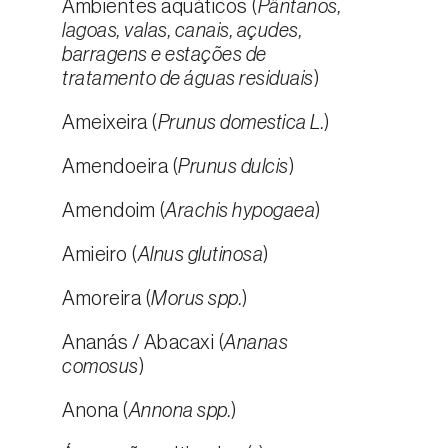
Ambientes aquáticos (
Pântanos,
lagoas, valas, canais, açudes,
barragens e estações de
tratamento de águas residuais
)
Ameixeira (
Prunus domestica L.
)
Amendoeira (
Prunus dulcis
)
Amendoim (
Arachis hypogaea
)
Amieiro (
Alnus glutinosa
)
Amoreira (
Morus spp.
)
Ananás / Abacaxi (
Ananas
comosus
)
Anona (
Annona spp.
)