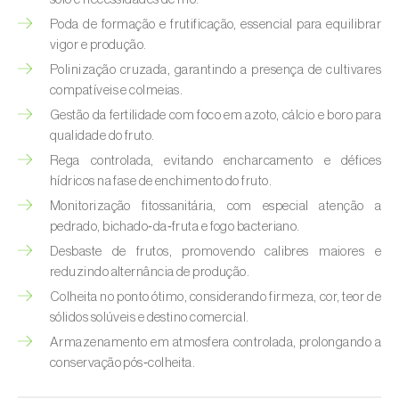
Poda de formação e frutificação, essencial para equilibrar
Courgette (
Cucurbita pepo
)
vigor e produção.
Polinização cruzada, garantindo a presença de cultivares
Couve (
Brassica oleracea
)
compatíveis e colmeias.
Craveiro (
Dianthus caryophyllus
)
Gestão da fertilidade com foco em azoto, cálcio e boro para
qualidade do fruto.
Crisântemo (
Chrysanthemum spp.
)
Rega controlada, evitando encharcamento e défices
hídricos na fase de enchimento do fruto.
Damasqueiro / Alperce (
Prunus armeniaca
)
Monitorização fitossanitária, com especial atenção a
pedrado, bichado‑da‑fruta e fogo bacteriano.
Diospireiro (
Diospyros spp.
)
Desbaste de frutos, promovendo calibres maiores e
Dracena (
Dracaena spp.
)
reduzindo alternância de produção.
Colheita no ponto ótimo, considerando firmeza, cor, teor de
Endívia (
Cichorium intybus
)
sólidos solúveis e destino comercial.
Armazenamento em atmosfera controlada, prolongando a
Ervilha (
Pisum sativum
)
conservação pós‑colheita.
Espargo (
Asparagus officinalis
)