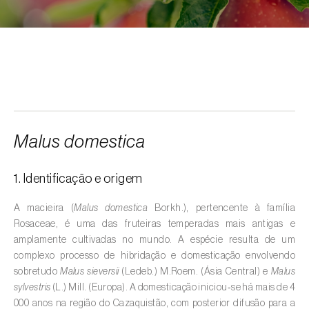
Alcarávia (
Carum carvi
)
Alface (
Lactuca sativa
)
Alfarrobeira (
Ceratonia siliqua
)
Algodoeiro (
Gossypium spp.
)
Alho (
Allium sativum
)
Malus domestica
Alho-francês (
Allium porrum
)
1. Identificação e origem
Ambientes aquáticos (
Pântanos, lagoas,
valas, canais, açudes, barragens e estações
A macieira (
Malus domestica
Borkh.), pertencente à família
de tratamento de águas residuais
)
Rosaceae, é uma das fruteiras temperadas mais antigas e
amplamente cultivadas no mundo. A espécie resulta de um
Ameixeira (
Prunus domestica L.
)
complexo processo de hibridação e domesticação envolvendo
sobretudo
Malus sieversii
(Ledeb.) M.Roem. (Ásia Central) e
Malus
Amendoeira (
Prunus dulcis
)
sylvestris
(L.) Mill. (Europa). A domesticação iniciou‑se há mais de 4
000 anos na região do Cazaquistão, com posterior difusão para a
Amendoim (
Arachis hypogaea
)