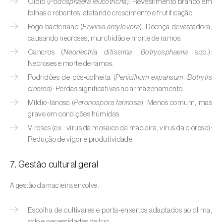
Cebola (
Allium cepa
)
Oídio (
Podosphaera leucotricha
): Revestimento branco em
folhas e rebentos, afetando crescimento e frutificação.
Cedro (
Cedrus spp.
)
Fogo bacteriano (
Erwinia amylovora
): Doença devastadora,
causando necroses, murchidão e morte de ramos.
Cenoura (
Daucus carota
)
Cancros (
Neonectria ditissima
,
Botryosphaeria
spp.):
Necroses e morte de ramos.
Centeio (
Secale cereale
)
Podridões de pós‑colheita (
Penicillium expansum
,
Botrytis
Cerejeira (
Prunus avium L.
)
cinerea
): Perdas significativas no armazenamento.
Míldio‑lanoso (
Peronospora farinosa
): Menos comum, mas
Cevada (
Hordeum vulgare
)
grave em condições húmidas.
Viroses (ex.: vírus da mosaico da macieira, vírus da clorose):
Cherovia / Pastinaca (
Pastinaca sativa
)
Redução de vigor e produtividade.
Chicória (
Cichorium spp.
)
7. Gestão cultural geral
Citrinos (
Citrus spp.
)
A gestão da macieira envolve:
Colza (
Brassica napus
)
Escolha de cultivares e porta‑enxertos adaptados ao clima,
Coqueiro (
Cocos nucifera
)
solo e necessidades de frio.