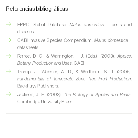
Referências bibliográficas
Espinafre (
Spinacia oleracea
)
Fava (
Vicia faba
)
EPPO Global Database.
Malus domestica
– pests and
diseases.
Feijão-comum (
Phaseolus vulgaris
)
CABI Invasive Species Compendium.
Malus domestica
–
datasheets.
Feijão-frade (
Vigna spp.
)
Ferree, D. C., & Warrington, I. J. (Eds.). (2003).
Apples:
Botany, Production and Uses
. CABI.
Feijoa (
Feijoa sellowiana
)
Tromp, J., Webster, A. D., & Wertheim, S. J. (2005).
Figueira (
Ficus carica
)
Fundamentals of Temperate Zone Tree Fruit Production
.
Backhuys Publishers.
Framboesa (
Rubus idaeus
)
Jackson, J. E. (2003).
The Biology of Apples and Pears
.
Cambridge University Press.
Framboesa preta (
Rubus occidentalis
)
Freixo (
Fraxinus spp.
)
Gerbera (
Gerbera
)