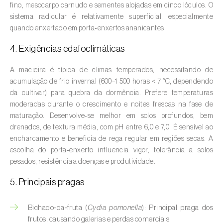
fino, mesocarpo carnudo e sementes alojadas em cinco lóculos. O
Aveleira (
Corylus avellana L.
)
sistema radicular é relativamente superficial, especialmente
Azinheira (
Quercus ilex e Quercus
quando enxertado em porta‑enxertos ananicantes.
rotundifolia
)
4. Exigências edafoclimáticas
Banana (
Musa spp.
)
A macieira é típica de climas temperados, necessitando de
acumulação de frio invernal (600–1 500 horas < 7 °C, dependendo
Batata (
Solanum tuberosum
)
da cultivar) para quebra da dormência. Prefere temperaturas
moderadas durante o crescimento e noites frescas na fase de
Batata-doce (
Ipomoea batatas
)
maturação. Desenvolve‑se melhor em solos profundos, bem
drenados, de textura média, com pH entre 6,0 e 7,0. É sensível ao
Begónia (
Hillebrandia sandwicensis e
encharcamento e beneficia de rega regular em regiões secas. A
Begonia spp.
)
escolha do porta‑enxerto influencia vigor, tolerância a solos
Beringela (
Solanum melongena
)
pesados, resistência a doenças e produtividade.
5. Principais pragas
Beterraba (
Beta spp.
)
Bétula (
Betula spp.
)
Bichado‑da‑fruta (
Cydia pomonella
): Principal praga dos
frutos, causando galerias e perdas comerciais.