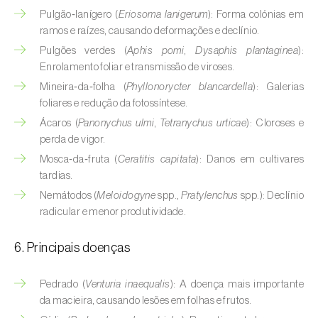
Buxo (
Buxus sempervirens L.
)
Pulgão‑lanígero (
Eriosoma lanigerum
): Forma colónias em
ramos e raízes, causando deformações e declínio.
Cacaueiro (
Theobroma cacao
)
Pulgões verdes (
Aphis pomi
,
Dysaphis plantaginea
):
Enrolamento foliar e transmissão de viroses.
Cafeeiro (
Coffea spp.
)
Mineira‑da‑folha (
Phyllonorycter blancardella
): Galerias
Cajueiro (
Anacardium occidentale
)
foliares e redução da fotossíntese.
Ácaros (
Panonychus ulmi
,
Tetranychus urticae
): Cloroses e
Cana-de-açúcar (
Saccharum spp.
)
perda de vigor.
Mosca‑da‑fruta (
Ceratitis capitata
): Danos em cultivares
Cânhamo / Canábis (
Cannabis sativa
)
tardias.
Carambola (
Averrhoa carambola
)
Nemátodos (
Meloidogyne
spp.,
Pratylenchus
spp.): Declínio
radicular e menor produtividade.
Carpino-europeu (
Carpinus betulus
)
6. Principais doenças
Carvalhos (
Quercus spp. e Fagus spp.
)
Pedrado (
Venturia inaequalis
): A doença mais importante
Castanheiro (
Castanea sativa
)
da macieira, causando lesões em folhas e frutos.