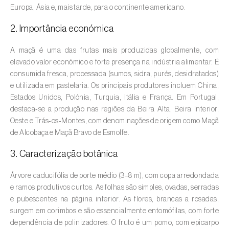
Europa, Ásia e, mais tarde, para o continente americano.
Amieiro (
Alnus glutinosa
)
2. Importância económica
Amoreira (
Morus spp.
)
A maçã é uma das frutas mais produzidas globalmente, com
elevado valor económico e forte presença na indústria alimentar. É
Ananás / Abacaxi (
Ananas comosus
)
consumida fresca, processada (sumos, sidra, purés, desidratados)
e utilizada em pastelaria. Os principais produtores incluem China,
Anona (
Annona spp.
)
Estados Unidos, Polónia, Turquia, Itália e França. Em Portugal,
Áreas não cultivadas (
-
)
destaca‑se a produção nas regiões da Beira Alta, Beira Interior,
Oeste e Trás‑os‑Montes, com denominações de origem como Maçã
Aromáticas, condimentares e medicinais
de Alcobaça e Maçã Bravo de Esmolfe.
(
Coriandrum, Petroselinum, Mentha, Ocimum,
3. Caracterização botânica
Artemisia, Foeniculum, Laurus, Majorana,
Melissa, Pimpinella, Rosmarinus e outras
)
Árvore caducifólia de porte médio (3–8 m), com copa arredondada
e ramos produtivos curtos. As folhas são simples, ovadas, serradas
Arroz (
Oryza spp.
)
e pubescentes na página inferior. As flores, brancas a rosadas,
surgem em corimbos e são essencialmente entomófilas, com forte
Aveia (
Avena sativa
)
dependência de polinizadores. O fruto é um pomo, com epicarpo