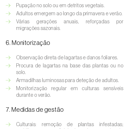
Bichado-da-castanha-intermédio (
Cydia
Pupação no solo ou em detritos vegetais.
fagiglandana
)
Adultos emergem ao longo da primavera e verão.
Bichado-da-fruta (
Cydia pomonella
)
Várias gerações anuais, reforçadas por
migrações sazonais.
Borboleta-branca-grande-da-couve (
Pieris
brassicae
)
6. Monitorização
Borboleta-branca-pequena-da-couve
Observação direta de lagartas e danos foliares.
(
Pieris rapae
)
Procura de lagartas na base das plantas ou no
solo.
Broca-africana-do-caule-do-milho
(
Busseola fusca
)
Armadilhas luminosas para deteção de adultos.
Monitorização regular em culturas sensíveis
Broca-do-chá (
Euwallacea fornicatus, E.
durante o verão.
fornicatior, E. perbrevis e E. kuroshio
)
7. Medidas de gestão
Broca-do-colmo-da-cana-de-açúcar
(
Diatraea saccharalis
)
Culturais: remoção de plantas infestadas;