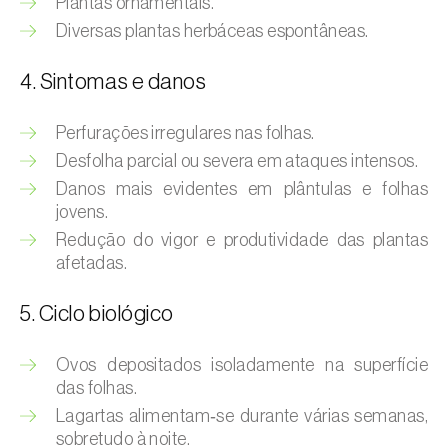
Plantas ornamentais.
Afídeo-verde-dos-citrinos (
Aphis
spiraecola
)
Diversas plantas herbáceas espontâneas.
Afídeos
4. Sintomas e danos
Alfinetes (
Agriotes spp.
)
Perfurações irregulares nas folhas.
Desfolha parcial ou severa em ataques intensos.
Aranhiço-vermelho (
Tetranychus urticae
)
Danos mais evidentes em plântulas e folhas
Besouro‑verde‑das‑tílias (
Lytta vesicatoria
)
jovens.
Redução do vigor e produtividade das plantas
Bichado-da-ameixeira (
Grapholita (=Cydia)
afetadas.
funebrana
)
5. Ciclo biológico
Bichado-da-castanha-do-cedo (
Pammene
fasciana
)
Ovos depositados isoladamente na superfície
Bichado-da-castanha-do-tarde (
Cydia
das folhas.
splendana
)
Lagartas alimentam‑se durante várias semanas,
sobretudo à noite.