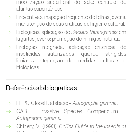
mobilização superficial do solo; controlo de
Broca-do-milho (
Sesamia nonagrioides
)
plantas espontâneas.
Broca-dos-ramos-do-pessegueiro (
Anarsia
Preventivas: inspeção frequente de folhas jovens;
lineatella
)
manutenção de boas práticas de higiene cultural.
Biológicas: aplicação de
Bacillus thuringiensis
em
Broca-listrada-do-caule-do-arroz (
Chilo
lagartas jovens; promoção de inimigos naturais.
suppressalis
)
Proteção integrada: aplicação criteriosa de
inseticidas autorizados quando atingidos
Broca-pequena-do-tomateiro
limiares; integração de medidas culturais e
(
Neoleucinodes elegantalis
)
biológicas.
Broca-vermelha (
Cossus cossus
)
Referências bibliográficas
Burgo-da-azinheira (
Tortrix viridana
)
Cigarrinha-espumadora (
Philaenus
EPPO Global Database –
Autographa gamma.
spumarius
)
CABI – Invasive Species Compendium –
Autographa gamma.
Cigarrinhas (
Jacobiasca lybica, Scaphoideus
Chinery, M. (1993).
Collins Guide to the Insects of
titanus e Empoasca spp.
)