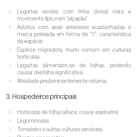
(
Hyalopterus pruni
)
Lagartas verdes, com linha dorsal clara e
Afídeo-lanígero-das-macieiras (
Eriosoma
movimento típico em “alçapão”.
lanigerum
)
Adultos com asas anteriores acastanhadas e
marca prateada em forma de “Y”, característica
Afídeo-negro-do-feijão (
Aphis fabae
)
da espécie.
Afídeo-negro-do-pessegueiro
Espécie migradora, muito comum em culturas
hortícolas.
(
Brachycaudus persicae
)
Lagartas alimentam‑se de folhas, podendo
Afídeo-verde (
Myzus persicae
)
causar desfolha significativa.
Atividade predominantemente noturna.
Afídeo-verde-da-ameixeira (
Brachycaudus
helichrysi
)
3. Hospedeiros principais
Afídeo-verde-da-amendoeira
(
Brachycaudus amygdalinus
)
Hortícolas de folha (alface, couve, espinafre).
Leguminosas.
Afídeo-verde-da-macieira (
Aphis pomi
)
Tomateiro e outras culturas sensíveis.