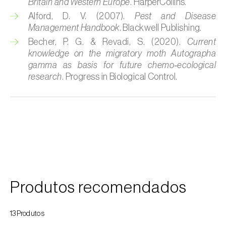
Britain and Western Europe
. HarperCollins.
Alford, D. V. (2007).
Pest and Disease
Cobrilha-da-cortiça (
Coroebus undatus
)
Management Handbook
. Blackwell Publishing.
Cochonilha-algodão-da-vinha (
Planococcus
Becher, P. G. & Revadi, S. (2020).
Current
ficus
)
knowledge on the migratory moth Autographa
gamma as basis for future chemo‑ecological
Cochonilha-da-amoreira (
Pseudaulacaspis
research
. Progress in Biological Control.
pentagona
)
Cochonilha-de-cauda-comprida
(
Pseudococcus longispinus
)
Cochonilha-de-Comstock (
Pseudococcus
comstocki
)
Cochonilha-de-São-José (
Quadraspidiotus
Produtos recomendados
(= Diaspidiotus) perniciosus
)
Cochonilha-dos-citrinos (
Planococcus citri
)
13Produtos