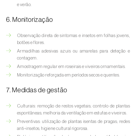
Bichado-da-castanha-intermédio (
Cydia
e verão.
fagiglandana
)
6. Monitorização
Bichado-da-fruta (
Cydia pomonella
)
Borboleta-branca-grande-da-couve (
Pieris
Observação direta de sintomas e insetos em folhas jovens,
botões e flores.
brassicae
)
Armadilhas adesivas azuis ou amarelas para deteção e
Borboleta-branca-pequena-da-couve
contagem.
(
Pieris rapae
)
Amostragem regular em roseirais e viveiros ornamentais.
Monitorização reforçada em períodos secos e quentes.
Broca-africana-do-caule-do-milho
(
Busseola fusca
)
7. Medidas de gestão
Broca-do-chá (
Euwallacea fornicatus, E.
fornicatior, E. perbrevis e E. kuroshio
)
Culturais: remoção de restos vegetais; controlo de plantas
espontâneas; melhoria da ventilação em estufas e viveiros.
Broca-do-colmo-da-cana-de-açúcar
Preventivas: utilização de plantas isentas de pragas; redes
(
Diatraea saccharalis
)
anti‑insetos; higiene cultural rigorosa.