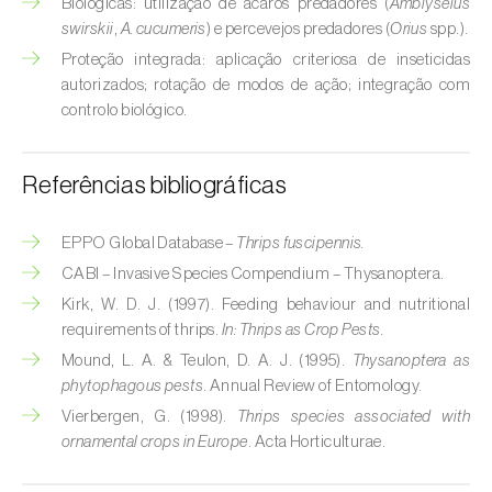
Biológicas: utilização de ácaros predadores (
Amblyseius
Broca-do-milho (
Sesamia nonagrioides
)
swirskii
,
A. cucumeris
) e percevejos predadores (
Orius
spp.).
Broca-dos-ramos-do-pessegueiro (
Anarsia
Proteção integrada: aplicação criteriosa de inseticidas
lineatella
)
autorizados; rotação de modos de ação; integração com
controlo biológico.
Broca-listrada-do-caule-do-arroz (
Chilo
suppressalis
)
Referências bibliográficas
Broca-pequena-do-tomateiro
(
Neoleucinodes elegantalis
)
EPPO Global Database –
Thrips fuscipennis.
CABI – Invasive Species Compendium – Thysanoptera.
Broca-vermelha (
Cossus cossus
)
Kirk, W. D. J. (1997). Feeding behaviour and nutritional
requirements of thrips.
In:
Thrips as Crop Pests.
Burgo-da-azinheira (
Tortrix viridana
)
Mound, L. A. & Teulon, D. A. J. (1995).
Thysanoptera as
Cigarrinha-espumadora (
Philaenus
phytophagous pests
. Annual Review of Entomology.
spumarius
)
Vierbergen, G. (1998).
Thrips species associated with
ornamental crops in Europe
. Acta Horticulturae.
Cigarrinhas (
Jacobiasca lybica, Scaphoideus
titanus e Empoasca spp.
)