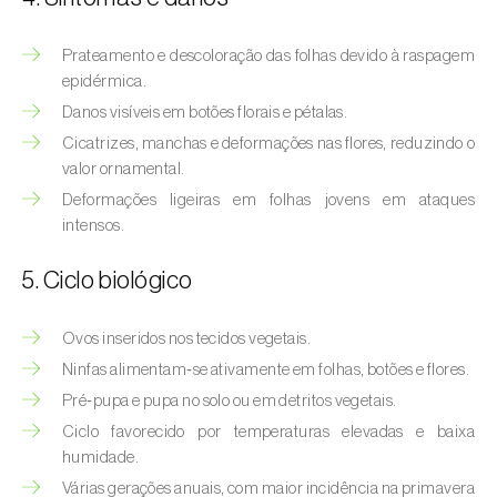
Afídeo-verde-dos-citrinos (
Aphis
spiraecola
)
Prateamento e descoloração das folhas devido à raspagem
Afídeos
epidérmica.
Danos visíveis em botões florais e pétalas.
Alfinetes (
Agriotes spp.
)
Cicatrizes, manchas e deformações nas flores, reduzindo o
valor ornamental.
Aranhiço-vermelho (
Tetranychus urticae
)
Deformações ligeiras em folhas jovens em ataques
intensos.
Besouro‑verde‑das‑tílias (
Lytta vesicatoria
)
Bichado-da-ameixeira (
Grapholita (=Cydia)
5. Ciclo biológico
funebrana
)
Ovos inseridos nos tecidos vegetais.
Bichado-da-castanha-do-cedo (
Pammene
Ninfas alimentam‑se ativamente em folhas, botões e flores.
fasciana
)
Pré‑pupa e pupa no solo ou em detritos vegetais.
Bichado-da-castanha-do-tarde (
Cydia
Ciclo favorecido por temperaturas elevadas e baixa
splendana
)
humidade.
Várias gerações anuais, com maior incidência na primavera