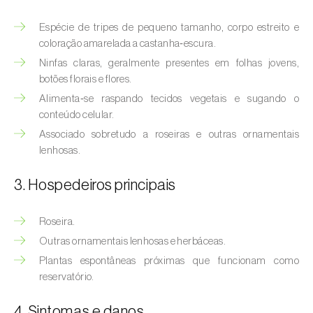
(
Hyalopterus pruni
)
Espécie de tripes de pequeno tamanho, corpo estreito e
Afídeo-lanígero-das-macieiras (
Eriosoma
coloração amarelada a castanha‑escura.
lanigerum
)
Ninfas claras, geralmente presentes em folhas jovens,
botões florais e flores.
Afídeo-negro-do-feijão (
Aphis fabae
)
Alimenta‑se raspando tecidos vegetais e sugando o
Afídeo-negro-do-pessegueiro
conteúdo celular.
(
Brachycaudus persicae
)
Associado sobretudo a roseiras e outras ornamentais
lenhosas.
Afídeo-verde (
Myzus persicae
)
3. Hospedeiros principais
Afídeo-verde-da-ameixeira (
Brachycaudus
helichrysi
)
Roseira.
Afídeo-verde-da-amendoeira
Outras ornamentais lenhosas e herbáceas.
(
Brachycaudus amygdalinus
)
Plantas espontâneas próximas que funcionam como
reservatório.
Afídeo-verde-da-macieira (
Aphis pomi
)
4. Sintomas e danos