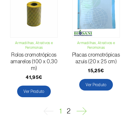
Escaravelhos-capricórnio (
Cerambyx cerdo
e C. welensii
)
Escaravelhos-espargo (
Crioceris asparagi e
C. duodecimpunctata
)
Escaravelhos-metálicos-furadores-de-
Armadilhas, Atrativos e
Armadilhas, Atrativos e
madeira (
Agrilus spp.
)
Feromonas
Feromonas
Rolos cromotrópicos
Placas cromotrópicas
Escolitídeos
amarelos (100 x 0,30
azuis (20 x 25 cm)
m)
15,25€
Foracanta ou broca-do-eucalipto
41,95€
(
Phoracantha semipunctata e P. recurva
)
Ver Produto
Ver Produto
Gorgulho-americano-da-ameixa
(
Conotrachelus nenuphar
)
1
2
Gorgulho-da-bananeira (
Cosmopolites
sordidus
)