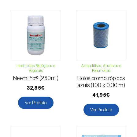
(=Xanthogaleruca) luteola
)
Escaravelho-da-framboesa (
Byturus spp.
)
Escaravelho-da-nogueira (
Pityophthorus
juglandis
)
Escaravelho-grande-da-casca-do-larício
(
Ips cembrae
)
Inseticidas Biológicos e
Armadilhas, Atrativos e
Escaravelho-gravador (
Ips acuminatus
)
Vegetais
Feromonas
NeemPro® (250ml)
Rolos cromotrópicos
Escaravelho-japonês (
Popillia japonica
)
azuis (100 x 0,30 m)
32,85€
Escaravelho-oriental (
Exomala (=Anomala)
41,95€
orientalis
)
Ver Produto
Ver Produto
Escaravelho-rosado-esmeralda
(
Cneorhinus serranoi
)