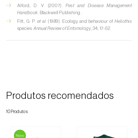
Alford, D. V. (2007).
Pest and Disease Management
Cobrilha-da-cortiça (
Coroebus undatus
)
Handbook
. Blackwell Publishing.
Fitt, G. P.
et al.
(1989). Ecology and behaviour of
Heliothis
Cochonilha-algodão-da-vinha (
Planococcus
species.
Annual Review of Entomology
, 34, 17–52.
ficus
)
Cochonilha-da-amoreira (
Pseudaulacaspis
pentagona
)
Cochonilha-de-cauda-comprida
(
Pseudococcus longispinus
)
Cochonilha-de-Comstock (
Pseudococcus
Produtos recomendados
comstocki
)
Cochonilha-de-São-José (
Quadraspidiotus
10Produtos
(= Diaspidiotus) perniciosus
)
Cochonilha-dos-citrinos (
Planococcus citri
)
Novo