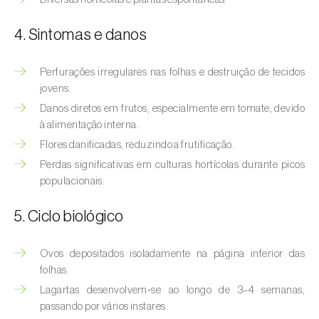
Afídeo-verde-dos-citrinos (
Aphis
spiraecola
)
4. Sintomas e danos
Afídeos
Perfurações irregulares nas folhas e destruição de tecidos
Alfinetes (
Agriotes spp.
)
jovens.
Danos diretos em frutos, especialmente em tomate, devido
Aranhiço-vermelho (
Tetranychus urticae
)
à alimentação interna.
Flores danificadas, reduzindo a frutificação.
Besouro‑verde‑das‑tílias (
Lytta vesicatoria
)
Perdas significativas em culturas hortícolas durante picos
Bichado-da-ameixeira (
Grapholita (=Cydia)
populacionais.
funebrana
)
5. Ciclo biológico
Bichado-da-castanha-do-cedo (
Pammene
fasciana
)
Ovos depositados isoladamente na página inferior das
folhas.
Bichado-da-castanha-do-tarde (
Cydia
Lagartas desenvolvem‑se ao longo de 3–4 semanas,
splendana
)
passando por vários instares.