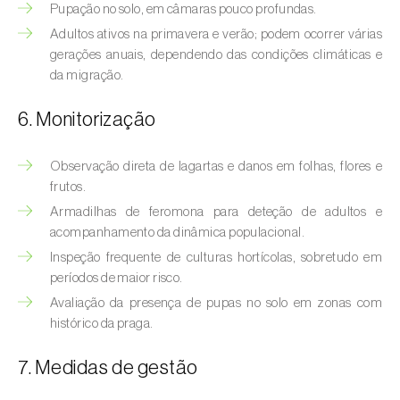
Bichado-da-castanha-intermédio (
Cydia
Pupação no solo, em câmaras pouco profundas.
fagiglandana
)
Adultos ativos na primavera e verão; podem ocorrer várias
gerações anuais, dependendo das condições climáticas e
Bichado-da-fruta (
Cydia pomonella
)
da migração.
Borboleta-branca-grande-da-couve (
Pieris
6. Monitorização
brassicae
)
Borboleta-branca-pequena-da-couve
Observação direta de lagartas e danos em folhas, flores e
(
Pieris rapae
)
frutos.
Armadilhas de feromona para deteção de adultos e
Broca-africana-do-caule-do-milho
acompanhamento da dinâmica populacional.
(
Busseola fusca
)
Inspeção frequente de culturas hortícolas, sobretudo em
períodos de maior risco.
Broca-do-chá (
Euwallacea fornicatus, E.
Avaliação da presença de pupas no solo em zonas com
fornicatior, E. perbrevis e E. kuroshio
)
histórico da praga.
Broca-do-colmo-da-cana-de-açúcar
7. Medidas de gestão
(
Diatraea saccharalis
)