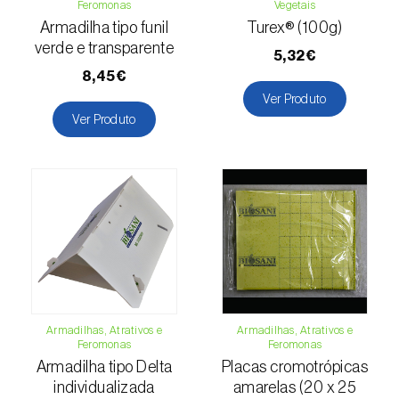
Escaravelhos-capricórnio (
Cerambyx cerdo
Feromonas
Vegetais
e C. welensii
)
Armadilha tipo funil
Turex® (100g)
verde e transparente
5,32€
Escaravelhos-espargo (
Crioceris asparagi e
8,45€
C. duodecimpunctata
)
Ver Produto
Ver Produto
Escaravelhos-metálicos-furadores-de-
madeira (
Agrilus spp.
)
Escolitídeos
Foracanta ou broca-do-eucalipto
(
Phoracantha semipunctata e P. recurva
)
Gorgulho-americano-da-ameixa
(
Conotrachelus nenuphar
)
Armadilhas, Atrativos e
Armadilhas, Atrativos e
Gorgulho-da-bananeira (
Cosmopolites
Feromonas
Feromonas
sordidus
)
Armadilha tipo Delta
Placas cromotrópicas
individualizada
amarelas (20 x 25