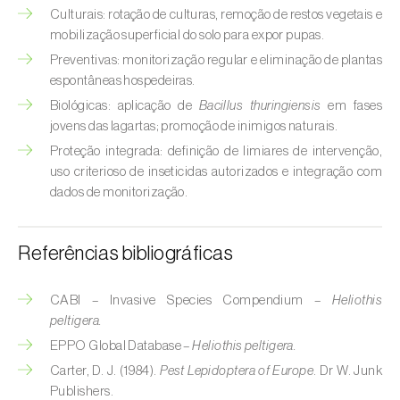
Broca-do-milho (
Sesamia nonagrioides
)
Culturais: rotação de culturas, remoção de restos vegetais e
mobilização superficial do solo para expor pupas.
Broca-dos-ramos-do-pessegueiro (
Anarsia
Preventivas: monitorização regular e eliminação de plantas
lineatella
)
espontâneas hospedeiras.
Biológicas: aplicação de
Bacillus thuringiensis
em fases
Broca-listrada-do-caule-do-arroz (
Chilo
jovens das lagartas; promoção de inimigos naturais.
suppressalis
)
Proteção integrada: definição de limiares de intervenção,
Broca-pequena-do-tomateiro
uso criterioso de inseticidas autorizados e integração com
(
Neoleucinodes elegantalis
)
dados de monitorização.
Broca-vermelha (
Cossus cossus
)
Referências bibliográficas
Burgo-da-azinheira (
Tortrix viridana
)
CABI – Invasive Species Compendium –
Heliothis
Cigarrinha-espumadora (
Philaenus
peltigera.
spumarius
)
EPPO Global Database –
Heliothis peltigera.
Cigarrinhas (
Jacobiasca lybica, Scaphoideus
Carter, D. J. (1984).
Pest Lepidoptera of Europe
. Dr W. Junk
titanus e Empoasca spp.
)
Publishers.