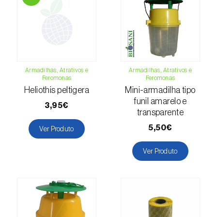
Cochonilha-obscura (
Pseudococcus viburni
)
Cochonilha-vermelha-dos-citrinos
(
Aonidiella aurantii
)
Cochonilhas
Armadilhas, Atrativos e
Armadilhas, Atrativos e
Feromonas
Feromonas
Coleópteros de grandes dimensões
Heliothis peltigera
Mini-armadilha tipo
funil amarelo e
Coleópteros de pequenas dimensões
3,95€
transparente
Drosófila-da-asa-manchada (
Drosophila
5,50€
Ver Produto
suzukii
)
Ver Produto
Escaravelho / Gorgulho-vermelho-das-
palmeiras (
Rhynchophorus ferrugineus
)
Escaravelho-da-agave (
Scyphophorus
acupunctatus
)