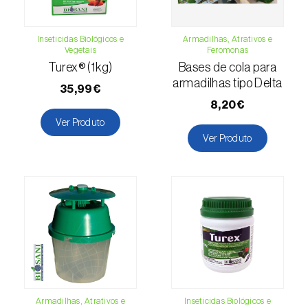
(=Xanthogaleruca) luteola
)
Escaravelho-da-framboesa (
Byturus spp.
)
Inseticidas Biológicos e
Armadilhas, Atrativos e
Vegetais
Feromonas
Escaravelho-da-nogueira (
Pityophthorus
Turex® (1kg)
Bases de cola para
juglandis
)
armadilhas tipo Delta
35,99€
8,20€
Escaravelho-grande-da-casca-do-larício
Ver Produto
(
Ips cembrae
)
Ver Produto
Escaravelho-gravador (
Ips acuminatus
)
Escaravelho-japonês (
Popillia japonica
)
Escaravelho-oriental (
Exomala (=Anomala)
orientalis
)
Escaravelho-rosado-esmeralda
(
Cneorhinus serranoi
)
Armadilhas, Atrativos e
Inseticidas Biológicos e