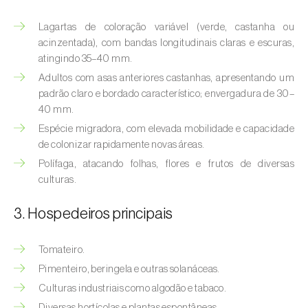
(
Hyalopterus pruni
)
Lagartas de coloração variável (verde, castanha ou
Afídeo-lanígero-das-macieiras (
Eriosoma
acinzentada), com bandas longitudinais claras e escuras,
lanigerum
)
atingindo 35–40 mm.
Adultos com asas anteriores castanhas, apresentando um
Afídeo-negro-do-feijão (
Aphis fabae
)
padrão claro e bordado característico; envergadura de 30–
40 mm.
Afídeo-negro-do-pessegueiro
(
Brachycaudus persicae
)
Espécie migradora, com elevada mobilidade e capacidade
de colonizar rapidamente novas áreas.
Afídeo-verde (
Myzus persicae
)
Polífaga, atacando folhas, flores e frutos de diversas
culturas.
Afídeo-verde-da-ameixeira (
Brachycaudus
helichrysi
)
3. Hospedeiros principais
Afídeo-verde-da-amendoeira
Tomateiro.
(
Brachycaudus amygdalinus
)
Pimenteiro, beringela e outras solanáceas.
Afídeo-verde-da-macieira (
Aphis pomi
)
Culturas industriais como algodão e tabaco.
Diversas hortícolas e plantas espontâneas.