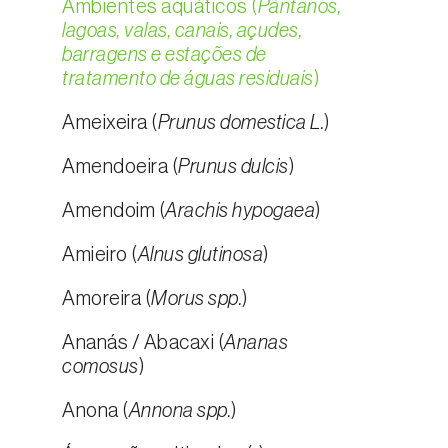
Ambientes aquáticos (
Pântanos,
lagoas, valas, canais, açudes,
barragens e estações de
tratamento de águas residuais
)
Ameixeira (
Prunus domestica L.
)
Amendoeira (
Prunus dulcis
)
Amendoim (
Arachis hypogaea
)
Amieiro (
Alnus glutinosa
)
Amoreira (
Morus spp.
)
Ananás / Abacaxi (
Ananas
comosus
)
Anona (
Annona spp.
)