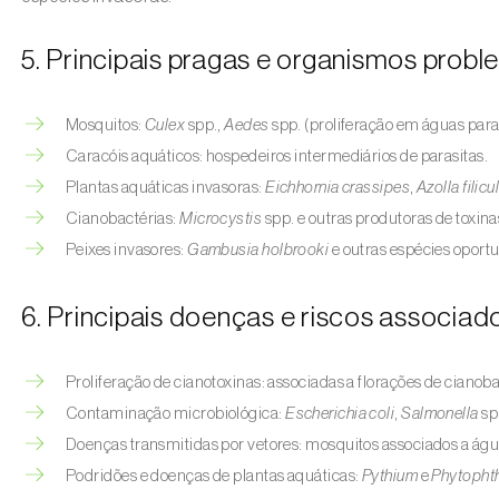
5. Principais pragas e organismos prob
Mosquitos:
Culex
spp.,
Aedes
spp. (proliferação em águas para
Caracóis aquáticos: hospedeiros intermediários de parasitas.
Plantas aquáticas invasoras:
Eichhornia crassipes
,
Azolla filic
Cianobactérias:
Microcystis
spp. e outras produtoras de toxina
Peixes invasores:
Gambusia holbrooki
e outras espécies oportu
6. Principais doenças e riscos associad
Proliferação de cianotoxinas: associadas a florações de cianoba
Contaminação microbiológica:
Escherichia coli
,
Salmonella
sp
Doenças transmitidas por vetores: mosquitos associados a ág
Podridões e doenças de plantas aquáticas:
Pythium
e
Phytopht