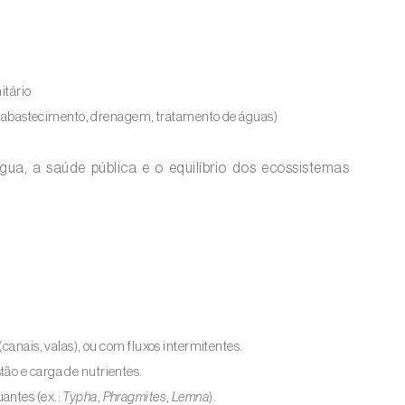
itário
ão, abastecimento, drenagem, tratamento de águas)
gua, a saúde pública e o equilíbrio dos ecossistemas
(canais, valas), ou com fluxos intermitentes.
ão e carga de nutrientes.
antes (ex.:
Typha
,
Phragmites
,
Lemna
).