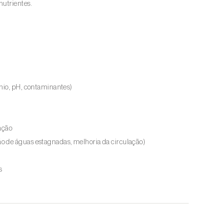
nutrientes.
énio, pH, contaminantes)
ação
o de águas estagnadas, melhoria da circulação)
s