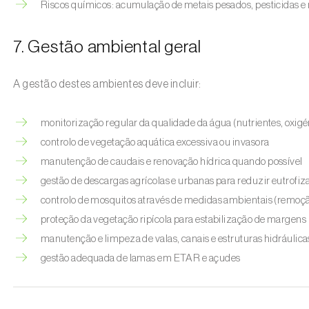
Riscos químicos: acumulação de metais pesados, pesticidas e 
7. Gestão ambiental geral
A gestão destes ambientes deve incluir:
monitorização regular da qualidade da água (nutrientes, oxig
controlo de vegetação aquática excessiva ou invasora
manutenção de caudais e renovação hídrica quando possível
gestão de descargas agrícolas e urbanas para reduzir eutrofiz
controlo de mosquitos através de medidas ambientais (remoçã
proteção da vegetação ripícola para estabilização de margens
manutenção e limpeza de valas, canais e estruturas hidráulica
gestão adequada de lamas em ETAR e açudes