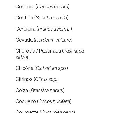
Cenoura (
Daucus carota
)
Centeio (
Secale cereale
)
Cerejeira (
Prunus avium L.
)
Cevada (
Hordeum vulgare
)
Cherovia / Pastinaca (
Pastinaca
sativa
)
Chicória (
Cichorium spp.
)
Citrinos (
Citrus spp.
)
Colza (
Brassica napus
)
Coqueiro (
Cocos nucifera
)
Courgette (
Cucurbita pepo
)