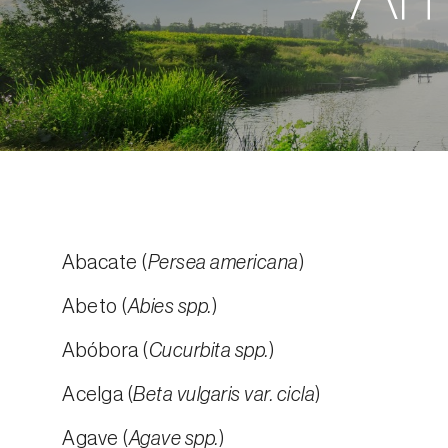
Abacate (
Persea americana
)
Abeto (
Abies spp.
)
Abóbora (
Cucurbita spp.
)
Acelga (
Beta vulgaris var. cicla
)
Agave (
Agave spp.
)