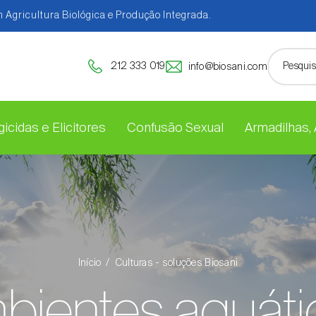
 Agricultura Biológica e Produção Integrada.
212 333 019
info@biosani.com
icidas e Elicitores
Confusão Sexual
Armadilhas,
Início
Culturas - soluções Biosani
bientes aquáti