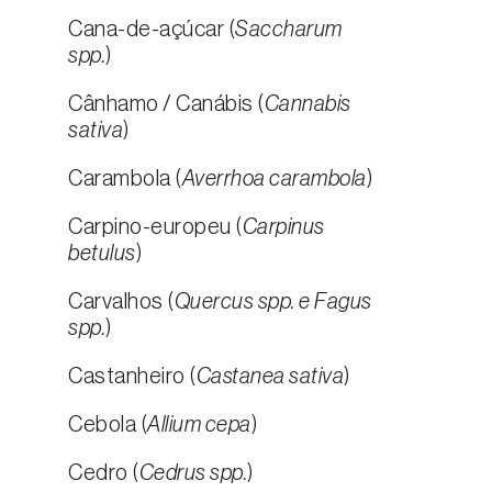
Cana-de-açúcar (
Saccharum
spp.
)
Cânhamo / Canábis (
Cannabis
sativa
)
Carambola (
Averrhoa carambola
)
Carpino-europeu (
Carpinus
betulus
)
Carvalhos (
Quercus spp. e Fagus
spp.
)
Castanheiro (
Castanea sativa
)
Cebola (
Allium cepa
)
Cedro (
Cedrus spp.
)