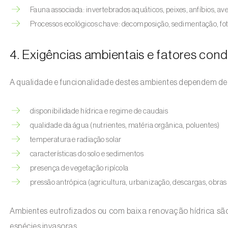
Fauna associada: invertebrados aquáticos, peixes, anfíbios, a
Processos ecológicos chave: decomposição, sedimentação, foto
4. Exigências ambientais e fatores con
A qualidade e funcionalidade destes ambientes dependem de
disponibilidade hídrica e regime de caudais
qualidade da água (nutrientes, matéria orgânica, poluentes)
temperatura e radiação solar
características do solo e sedimentos
presença de vegetação ripícola
pressão antrópica (agricultura, urbanização, descargas, obras 
Ambientes eutrofizados ou com baixa renovação hídrica são 
espécies invasoras.