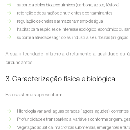
suporte a ciclos biogeoquímicos (carbono, azoto, fósforo)
retenção e depuração de nutrientes e contaminantes
regulação de cheias e armazenamento de água
habitat para espécies de interesse ecológico, económico ou san
suporte a atividades agrícolas, industriais e urbanas (irrigaç
A sua integridade influencia diretamente a qualidade da á
circundantes.
3. Caracterização física e biológica
Estes sistemas apresentam:
Hidrologia variável: águas paradas (lagoas, açudes), correntes 
Profundidade e transparência: variáveis conforme origem, gest
Vegetação aquática: macrófitas submersas, emergentes e flutu