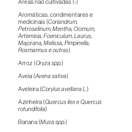
Áreas não cultivadas (
-
)
Aromáticas, condimentares e
medicinais (
Coriandrum,
Petroselinum, Mentha, Ocimum,
Artemisia, Foeniculum, Laurus,
Majorana, Melissa, Pimpinella,
Rosmarinus e outras
)
Arroz (
Oryza spp.
)
Aveia (
Avena sativa
)
Aveleira (
Corylus avellana L.
)
Azinheira (
Quercus ilex e Quercus
rotundifolia
)
Banana (
Musa spp.
)