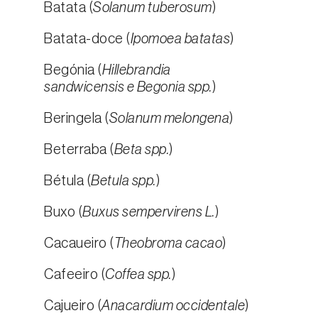
Batata (
Solanum tuberosum
)
Batata-doce (
Ipomoea batatas
)
Begónia (
Hillebrandia
sandwicensis e Begonia spp.
)
Beringela (
Solanum melongena
)
Beterraba (
Beta spp.
)
Bétula (
Betula spp.
)
Buxo (
Buxus sempervirens L.
)
Cacaueiro (
Theobroma cacao
)
Cafeeiro (
Coffea spp.
)
Cajueiro (
Anacardium occidentale
)