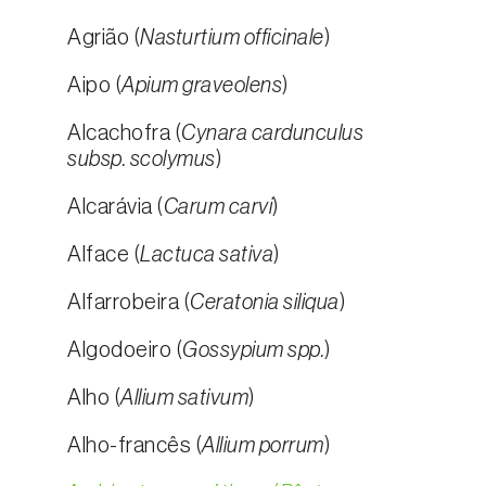
Agrião (
Nasturtium officinale
)
Aipo (
Apium graveolens
)
Alcachofra (
Cynara cardunculus
subsp. scolymus
)
Alcarávia (
Carum carvi
)
Alface (
Lactuca sativa
)
Alfarrobeira (
Ceratonia siliqua
)
Algodoeiro (
Gossypium spp.
)
Alho (
Allium sativum
)
Alho-francês (
Allium porrum
)