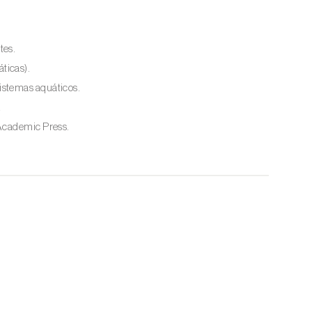
tes.
ticas).
istemas aquáticos.
.
 Academic Press.