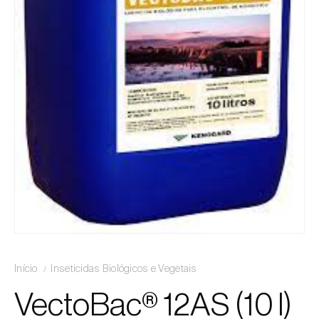
Início
Inseticidas Biológicos e Vegetais
VectoBac® 12AS (10 l)