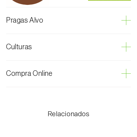
Pragas Alvo
Moscas-negras
Culturas
Mosquitos
Ambientes aquáticos
Compra Online
Os produtos Biosani podem ser encomendados via
internet, através do carrinho de compras em cada
página.
Relacionados
O valor dos portes é personalizado ao cliente,
conforme necessidade e valor mais económico. Após
receber a encomenda, a Biosani contacta o cliente o