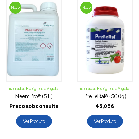
Novo
Novo
Inseticidas Biológicos e Vegetais
Inseticidas Biológicos e Vegetais
NeemPro® (5 L)
PreFeRal® (500g)
Preço sob consulta
45,05€
Ver Produto
Ver Produto