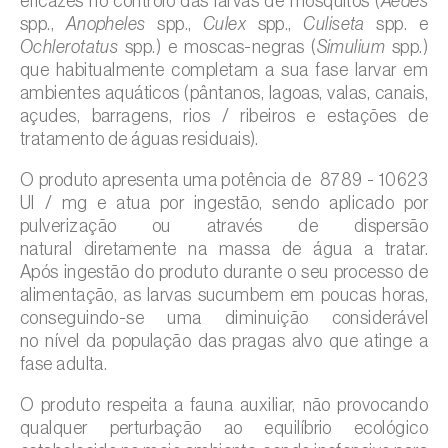
eficazes no controlo das larvas de mosquitos (
Aedes
spp.,
Anopheles
spp.,
Culex
spp.,
Culiseta
spp. e
Ochlerotatus
spp.) e moscas-negras (
Simulium
spp.)
que habitualmente completam a sua fase larvar em
ambientes aquáticos (pântanos, lagoas, valas, canais,
açudes, barragens, rios / ribeiros e estações de
tratamento de águas residuais).
O produto apresenta uma potência de 8789 - 10623
UI / mg e atua por ingestão, sendo aplicado por
pulverização ou através de dispersão
natural diretamente na massa de água a tratar.
Após ingestão do produto durante o seu processo de
alimentação, as larvas sucumbem em poucas horas,
conseguindo-se uma diminuição considerável
no nível da população das pragas alvo que atinge a
fase adulta.
O produto respeita a fauna auxiliar, não provocando
qualquer perturbação ao equilíbrio ecológico