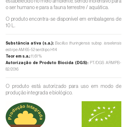
estabelecido no meio ambiente, sendo inofensivo para
o ser humano e para a fauna terrestre / aquática.
O produto encontra-se disponível em embalagens de
10 L.
Substância ativa (s.a.):
Bacillus thuringiensis
subsp.
israelensis
estirpe AM 65-52 serótipo H14
Teor em s.a.:
11,61 %
Autorização de Produto Biocida (DGS):
PT/DGS ARMPB-
82/2016
O produto está autorizado para uso em modo de
produção integrada e biológico.