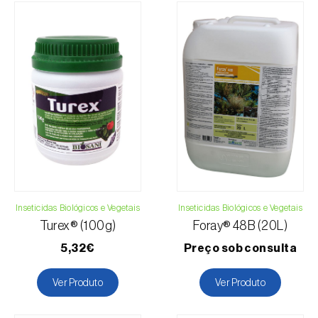
mais brevemente possível com informação referente
ao valor total da encomenda e dados para
pagamento.
Para qualquer dúvida, contacte-nos:
Telefone:
212 333 019
Email:
info@biosani.com
Formulário de contacto
Inseticidas Biológicos e Vegetais
Inseticidas Biológicos e Vegetais
Turex® (100g)
Foray® 48B (20L)
5,32€
Preço sob consulta
Ver Produto
Ver Produto