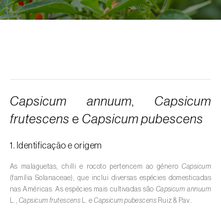
Alcarávia (
Carum carvi
)
Alface (
Lactuca sativa
)
Alfarrobeira (
Ceratonia siliqua
)
Algodoeiro (
Gossypium spp.
)
Alho (
Allium sativum
)
Capsicum annuum
,
Capsicum
Alho-francês (
Allium porrum
)
frutescens
e
Capsicum pubescens
Ambientes aquáticos (
Pântanos, lagoas,
valas, canais, açudes, barragens e estações
1. Identificação e origem
de tratamento de águas residuais
)
As malaguetas, chilli e rocoto pertencem ao género
Capsicum
Ameixeira (
Prunus domestica L.
)
(família Solanaceae), que inclui diversas espécies domesticadas
nas Américas. As espécies mais cultivadas são
Capsicum annuum
Amendoeira (
Prunus dulcis
)
L.,
Capsicum frutescens
L. e
Capsicum pubescens
Ruiz & Pav..
Amendoim (
Arachis hypogaea
)