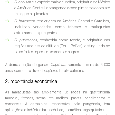
C. annuum
é a espécie mais difundida, originária do México
e América Central, abrangendo desde pimentos doces até
Amieiro (
Alnus glutinosa
)
malaguetas picantes.
Amoreira (
Morus spp.
)
C. frutescens
tem origem na América Central e Caraíbas,
incluindo variedades como tabasco e malaguetas
Ananás / Abacaxi (
Ananas comosus
)
extremamente pungentes.
C. pubescens
, conhecida como rocoto, é originária das
Anona (
Annona spp.
)
regiões andinas de altitude (Peru, Bolívia), distinguindo‑se
pelos frutos espessos e sementes negras.
Áreas não cultivadas (
-
)
A domesticação do género
Capsicum
remonta a mais de 6 000
Aromáticas, condimentares e medicinais
anos, com ampla diversificação cultural e culinária.
(
Coriandrum, Petroselinum, Mentha, Ocimum,
Artemisia, Foeniculum, Laurus, Majorana,
2. Importância económica
Melissa, Pimpinella, Rosmarinus e outras
)
As malaguetas são amplamente utilizadas na gastronomia
Arroz (
Oryza spp.
)
mundial, frescas, secas, em molhos, pastas, condimentos e
conservas. A capsaicina, responsável pela pungência, tem
Aveia (
Avena sativa
)
aplicações na indústria farmacêutica, cosmética e agroquímica.