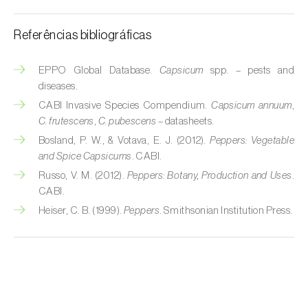
Espinafre (
Spinacia oleracea
)
Referências bibliográficas
Fava (
Vicia faba
)
EPPO Global Database.
Capsicum
spp. – pests and
Feijão-comum (
Phaseolus vulgaris
)
diseases.
CABI Invasive Species Compendium.
Capsicum annuum
,
Feijão-frade (
Vigna spp.
)
C. frutescens
,
C. pubescens
– datasheets.
Bosland, P. W., & Votava, E. J. (2012).
Peppers: Vegetable
Feijoa (
Feijoa sellowiana
)
and Spice Capsicums
. CABI.
Figueira (
Ficus carica
)
Russo, V. M. (2012).
Peppers: Botany, Production and Uses
.
CABI.
Framboesa (
Rubus idaeus
)
Heiser, C. B. (1999).
Peppers
. Smithsonian Institution Press.
Framboesa preta (
Rubus occidentalis
)
Freixo (
Fraxinus spp.
)
Gerbera (
Gerbera
)