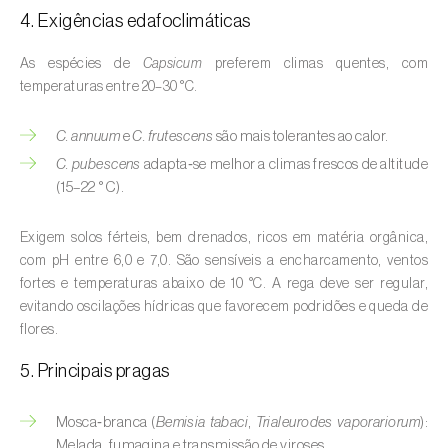
Buxo (
Buxus sempervirens L.
)
4. Exigências edafoclimáticas
Cacaueiro (
Theobroma cacao
)
As espécies de
Capsicum
preferem climas quentes, com
temperaturas entre 20–30 °C.
Cafeeiro (
Coffea spp.
)
C. annuum
e
C. frutescens
são mais tolerantes ao calor.
Cajueiro (
Anacardium occidentale
)
C. pubescens
adapta‑se melhor a climas frescos de altitude
Cana-de-açúcar (
Saccharum spp.
)
(15–22 °C).
Cânhamo / Canábis (
Cannabis sativa
)
Exigem solos férteis, bem drenados, ricos em matéria orgânica,
com pH entre 6,0 e 7,0. São sensíveis a encharcamento, ventos
Carambola (
Averrhoa carambola
)
fortes e temperaturas abaixo de 10 °C. A rega deve ser regular,
evitando oscilações hídricas que favorecem podridões e queda de
Carpino-europeu (
Carpinus betulus
)
flores.
Carvalhos (
Quercus spp. e Fagus spp.
)
5. Principais pragas
Castanheiro (
Castanea sativa
)
Mosca‑branca (
Bemisia tabaci
,
Trialeurodes vaporariorum
):
Melada, fumagina e transmissão de viroses.