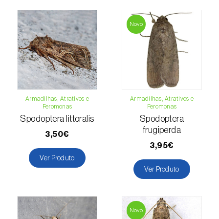
Macieira (
Malus domestica
)
Novo
Malagueta, chilli e rocoto (
Capsicum
annuum, C. frutescens e C. pubescens
)
Mandioca (
Manihot esculenta
)
Mangueira (
Mangifera indica
)
Armadilhas, Atrativos e
Armadilhas, Atrativos e
Feromonas
Feromonas
Manjericão / Basílico (
Ocimum basilicum
)
Spodoptera littoralis
Spodoptera
frugiperda
Maracujazeiro (
Passiflora edulis
)
3,50€
3,95€
Marmeleiro (
Cydonia oblonga
)
Ver Produto
Ver Produto
Massango / Milheto (
Pennisetum glaucum
)
Medronheiro (
Arbutus unedo
)
Novo