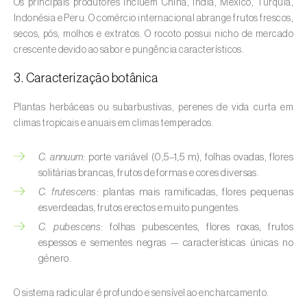
Os principais produtores incluem China, Índia, México, Turquia,
Aveleira (
Corylus avellana L.
)
Indonésia e Peru. O comércio internacional abrange frutos frescos,
secos, pós, molhos e extratos. O rocoto possui nicho de mercado
Azinheira (
Quercus ilex e Quercus
crescente devido ao sabor e pungência característicos.
rotundifolia
)
3. Caracterização botânica
Banana (
Musa spp.
)
Plantas herbáceas ou subarbustivas, perenes de vida curta em
Batata (
Solanum tuberosum
)
climas tropicais e anuais em climas temperados.
Batata-doce (
Ipomoea batatas
)
C. annuum
: porte variável (0,5–1,5 m), folhas ovadas, flores
solitárias brancas, frutos de formas e cores diversas.
Begónia (
Hillebrandia sandwicensis e
C. frutescens
: plantas mais ramificadas, flores pequenas
Begonia spp.
)
esverdeadas, frutos erectos e muito pungentes.
Beringela (
Solanum melongena
)
C. pubescens
: folhas pubescentes, flores roxas, frutos
espessos e sementes negras — características únicas no
Beterraba (
Beta spp.
)
género.
Bétula (
Betula spp.
)
O sistema radicular é profundo e sensível ao encharcamento.