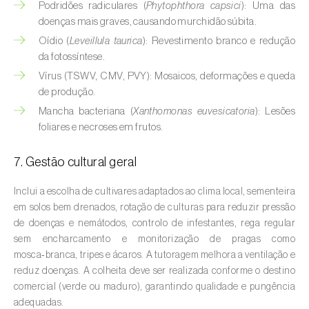
Podridões radiculares (
Phytophthora capsici
): Uma das
doenças mais graves, causando murchidão súbita.
Courgette (
Cucurbita pepo
)
Oídio (
Leveillula taurica
): Revestimento branco e redução
Couve (
Brassica oleracea
)
da fotossíntese.
Vírus (TSWV, CMV, PVY): Mosaicos, deformações e queda
Craveiro (
Dianthus caryophyllus
)
de produção.
Mancha bacteriana (
Xanthomonas euvesicatoria
): Lesões
Crisântemo (
Chrysanthemum spp.
)
foliares e necroses em frutos.
Damasqueiro / Alperce (
Prunus armeniaca
)
7. Gestão cultural geral
Diospireiro (
Diospyros spp.
)
Inclui a escolha de cultivares adaptados ao clima local, sementeira
Dracena (
Dracaena spp.
)
em solos bem drenados, rotação de culturas para reduzir pressão
de doenças e nemátodos, controlo de infestantes, rega regular
Endívia (
Cichorium intybus
)
sem encharcamento e monitorização de pragas como
mosca‑branca, tripes e ácaros. A tutoragem melhora a ventilação e
Ervilha (
Pisum sativum
)
reduz doenças. A colheita deve ser realizada conforme o destino
comercial (verde ou maduro), garantindo qualidade e pungência
Espargo (
Asparagus officinalis
)
adequadas.