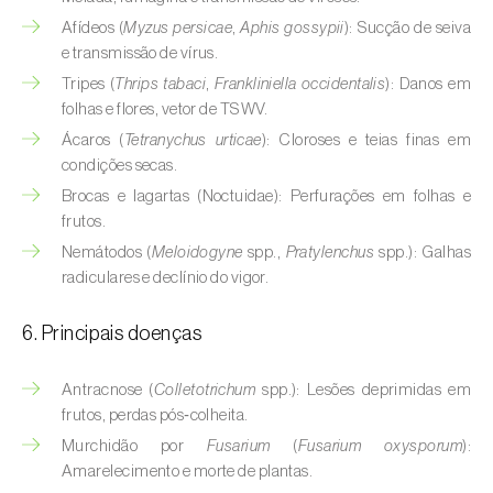
Cebola (
Allium cepa
)
Afídeos (
Myzus persicae
,
Aphis gossypii
): Sucção de seiva
Cedro (
Cedrus spp.
)
e transmissão de vírus.
Tripes (
Thrips tabaci
,
Frankliniella occidentalis
): Danos em
Cenoura (
Daucus carota
)
folhas e flores, vetor de TSWV.
Ácaros (
Tetranychus urticae
): Cloroses e teias finas em
Centeio (
Secale cereale
)
condições secas.
Cerejeira (
Prunus avium L.
)
Brocas e lagartas (Noctuidae): Perfurações em folhas e
frutos.
Cevada (
Hordeum vulgare
)
Nemátodos (
Meloidogyne
spp.,
Pratylenchus
spp.): Galhas
radiculares e declínio do vigor.
Cherovia / Pastinaca (
Pastinaca sativa
)
6. Principais doenças
Chicória (
Cichorium spp.
)
Citrinos (
Citrus spp.
)
Antracnose (
Colletotrichum
spp.): Lesões deprimidas em
frutos, perdas pós‑colheita.
Colza (
Brassica napus
)
Murchidão por
Fusarium
(
Fusarium oxysporum
):
Amarelecimento e morte de plantas.
Coqueiro (
Cocos nucifera
)