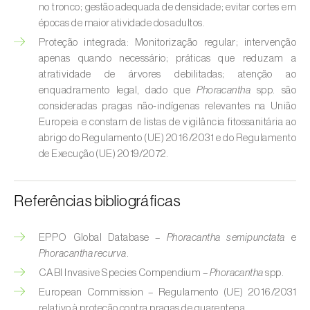
no tronco; gestão adequada de densidade; evitar cortes em
Cobrilha-da-cortiça (
Coroebus undatus
)
épocas de maior atividade dos adultos.
Proteção integrada: Monitorização regular; intervenção
Cochonilha-algodão-da-vinha (
Planococcus
apenas quando necessário; práticas que reduzam a
ficus
)
atratividade de árvores debilitadas; atenção ao
enquadramento legal, dado que
Phoracantha
spp. são
Cochonilha-da-amoreira (
Pseudaulacaspis
consideradas pragas não‑indígenas relevantes na União
pentagona
)
Europeia e constam de listas de vigilância fitossanitária ao
abrigo do Regulamento (UE) 2016/2031 e do Regulamento
Cochonilha-de-cauda-comprida
de Execução (UE) 2019/2072.
(
Pseudococcus longispinus
)
Cochonilha-de-Comstock (
Pseudococcus
Referências bibliográficas
comstocki
)
EPPO Global Database –
Phoracantha semipunctata
e
Cochonilha-de-São-José (
Quadraspidiotus
Phoracantha recurva
.
(= Diaspidiotus) perniciosus
)
CABI Invasive Species Compendium –
Phoracantha
spp.
Cochonilha-dos-citrinos (
Planococcus citri
)
European Commission – Regulamento (UE) 2016/2031
relativo à proteção contra pragas de quarentena.