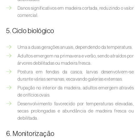
Bichado-da-castanha-intermédio (
Cydia
Danos significativos em madeira cortada, reduzindo o valor
fagiglandana
)
comercial.
Bichado-da-fruta (
Cydia pomonella
)
5. Ciclo biológico
Borboleta-branca-grande-da-couve (
Pieris
brassicae
)
Uma a duas gerações anuais, dependendo da temperatura.
Adultos emergem na primavera e verão, sendo atraídos por
Borboleta-branca-pequena-da-couve
árvores debilitadas ou madeira fresca.
(
Pieris rapae
)
Postura em fendas da casca; larvas desenvolvem‑se
Broca-africana-do-caule-do-milho
durante várias semanas, escavando galerias extensas.
(
Busseola fusca
)
Pupação no interior da madeira; adultos emergem através
de orifícios ovais.
Broca-do-chá (
Euwallacea fornicatus, E.
Desenvolvimento favorecido por temperaturas elevadas,
fornicatior, E. perbrevis e E. kuroshio
)
secas prolongadas e abundância de madeira fresca ou
debilitada.
Broca-do-colmo-da-cana-de-açúcar
(
Diatraea saccharalis
)
6. Monitorização