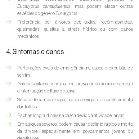
Afídeo-verde-dos-citrinos (
Aphis
Eucalyptus camaldulensis
, mas podem atacar outras
spiraecola
)
espécies do género
Eucalyptus
.
Preferência por árvores debilitadas, recém‑abatidas,
Afídeos
queimadas, sujeitas a stress hídrico ou com danos
Alfinetes (
Agriotes spp.
)
mecânicos.
Aranhiço-vermelho (
Tetranychus urticae
)
4. Sintomas e danos
Besouro‑verde‑das‑tílias (
Lytta vesicatoria
)
Perfurações ovais de emergência na casca e expulsão de
serrim.
Bichado-da-ameixeira (
Grapholita (=Cydia)
Galerias extensas sob a casca, provocando necrose cambial
funebrana
)
e interrupção do fluxo de seiva.
Bichado-da-castanha-do-cedo (
Pammene
Secura de ramos e copa, perda de vigor e amarelecimento
fasciana
)
das folhas.
Rachas longitudinais na casca devido à atividade larvar.
Bichado-da-castanha-do-tarde (
Cydia
Em ataques severos, podem causar declínio rápido e morte
splendana
)
da árvore, especialmente em povoamentos jovens ou
debilitados.