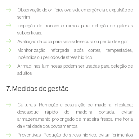
Broca-do-milho (
Sesamia nonagrioides
)
Observação de orifícios ovais de emergência e expulsão de
Broca-dos-ramos-do-pessegueiro (
Anarsia
serrim.
lineatella
)
Inspeção de troncos e ramos para deteção de galerias
subcorticais.
Broca-listrada-do-caule-do-arroz (
Chilo
Avaliação da copa para sinais de secura ou perda de vigor.
suppressalis
)
Monitorização reforçada após cortes, tempestades,
incêndios ou períodos de stress hídrico.
Broca-pequena-do-tomateiro
(
Neoleucinodes elegantalis
)
Armadilhas luminosas podem ser usadas para deteção de
adultos.
Broca-vermelha (
Cossus cossus
)
7. Medidas de gestão
Burgo-da-azinheira (
Tortrix viridana
)
Culturais: Remoção e destruição de madeira infestada;
Cigarrinha-espumadora (
Philaenus
descasque rápido de madeira cortada; evitar
spumarius
)
armazenamento prolongado de madeira fresca; melhoria
da vitalidade dos povoamentos.
Cigarrinhas (
Jacobiasca lybica, Scaphoideus
Preventivas: Redução de stress hídrico; evitar ferimentos
titanus e Empoasca spp.
)