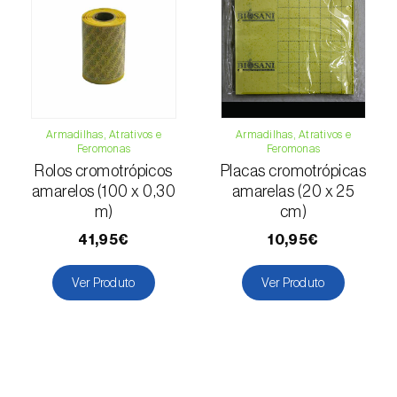
Escaravelho-da-batateira (
Leptinotarsa
decemlineata
)
Escaravelho-da-casca-da-amendoeira
(
Scolytus amygdali
)
Escaravelho-da-casca-de-oito-dentes (
Ips
Armadilhas, Atrativos e
Armadilhas, Atrativos e
Feromonas
Feromonas
typographus
)
Rolos cromotrópicos
Placas cromotrópicas
amarelos (100 x 0,30
amarelas (20 x 25
Escaravelho-da-casca-de-seis-dentes (
Ips
m)
cm)
sexdentatus
)
41,95€
10,95€
Escaravelho-da-casca-do-ulmeiro
(
Scolytus multistriatus
)
Ver Produto
Ver Produto
Escaravelho-da-folha-da-ervilha (
Sitona
lineatus
)
Escaravelho-da-folha-do-ulmeiro (
Pyrrhalta