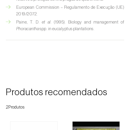
Cochonilha-obscura (
Pseudococcus viburni
)
European Commission – Regulamento de Execução (UE)
2019/2072.
Cochonilha-vermelha-dos-citrinos
Paine, T. D.
et al.
(1995). Biology and management of
(
Aonidiella aurantii
)
Phoracantha
spp. in eucalyptus plantations.
Cochonilhas
Coleópteros de grandes dimensões
Coleópteros de pequenas dimensões
Drosófila-da-asa-manchada (
Drosophila
suzukii
)
Produtos recomendados
Escaravelho / Gorgulho-vermelho-das-
palmeiras (
Rhynchophorus ferrugineus
)
2Produtos
Escaravelho-da-agave (
Scyphophorus
acupunctatus
)