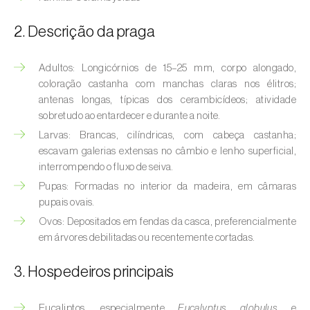
(
Hyalopterus pruni
)
2. Descrição da praga
Afídeo-lanígero-das-macieiras (
Eriosoma
lanigerum
)
Adultos: Longicórnios de 15–25 mm, corpo alongado,
Afídeo-negro-do-feijão (
Aphis fabae
)
coloração castanha com manchas claras nos élitros;
antenas longas, típicas dos cerambicídeos; atividade
Afídeo-negro-do-pessegueiro
sobretudo ao entardecer e durante a noite.
(
Brachycaudus persicae
)
Larvas: Brancas, cilíndricas, com cabeça castanha;
escavam galerias extensas no câmbio e lenho superficial,
Afídeo-verde (
Myzus persicae
)
interrompendo o fluxo de seiva.
Pupas: Formadas no interior da madeira, em câmaras
Afídeo-verde-da-ameixeira (
Brachycaudus
pupais ovais.
helichrysi
)
Ovos: Depositados em fendas da casca, preferencialmente
Afídeo-verde-da-amendoeira
em árvores debilitadas ou recentemente cortadas.
(
Brachycaudus amygdalinus
)
3. Hospedeiros principais
Afídeo-verde-da-macieira (
Aphis pomi
)
Eucaliptos, especialmente
Eucalyptus globulus
e