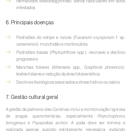
Nemátodos (Meloidogyninae): danos radiculares em solos
Buxo (
Buxus sempervirens L.
)
infestados
Cacaueiro (
Theobroma cacao
)
6. Principais doenças
Cafeeiro (
Coffea spp.
)
Podridões do estipe e raízes (
Fusarium oxysporum
f. sp.
Cajueiro (
Anacardium occidentale
)
canariensis
): murchidão e morte súbita
Podridões basais (
Phytophthora
spp.): necroses e declínio
Cana-de-açúcar (
Saccharum spp.
)
progressivo
Cânhamo / Canábis (
Cannabis sativa
)
Manchas foliares (
Alternaria
spp.,
Graphiola phoenicis
):
lesões foliares e redução da área fotossintética
Carambola (
Averrhoa carambola
)
Declínios fisiológicos associados a stress hídrico ou salino
Carpino-europeu (
Carpinus betulus
)
7. Gestão cultural geral
Carvalhos (
Quercus spp. e Fagus spp.
)
A gestão da palmeira‑das‑Canárias inclui a monitorização rigorosa
de pragas quarentenárias, especialmente
Rhynchophorus
Castanheiro (
Castanea sativa
)
ferrugineus
e
Paysandisia archon
. A poda deve ser mínima e
realizada apenas quando estritamente necessária, evitando