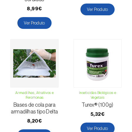
8,99€
Macieira (
Malus domestica
)
Ver Produto
Malagueta, chilli e rocoto (
Capsicum
Ver Produto
annuum, C. frutescens e C. pubescens
)
Mandioca (
Manihot esculenta
)
Mangueira (
Mangifera indica
)
Manjericão / Basílico (
Ocimum basilicum
)
Maracujazeiro (
Passiflora edulis
)
Armadilhas, Atrativos e
Inseticidas Biológicos e
Marmeleiro (
Cydonia oblonga
)
Feromonas
Vegetais
Bases de cola para
Turex® (100g)
Massango / Milheto (
Pennisetum glaucum
)
armadilhas tipo Delta
5,32€
Medronheiro (
Arbutus unedo
)
8,20€
Ver Produto