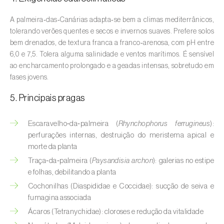
Aveleira (
Corylus avellana L.
)
A palmeira‑das‑Canárias adapta‑se bem a climas mediterrânicos,
Azinheira (
Quercus ilex e Quercus
tolerando verões quentes e secos e invernos suaves. Prefere solos
rotundifolia
)
bem drenados, de textura franca a franco‑arenosa, com pH entre
6,0 e 7,5. Tolera alguma salinidade e ventos marítimos. É sensível
Banana (
Musa spp.
)
ao encharcamento prolongado e a geadas intensas, sobretudo em
fases jovens.
Batata (
Solanum tuberosum
)
5. Principais pragas
Batata-doce (
Ipomoea batatas
)
Escaravelho‑da‑palmeira (
Rhynchophorus ferrugineus
):
Begónia (
Hillebrandia sandwicensis e
perfurações internas, destruição do meristema apical e
Begonia spp.
)
morte da planta
Traça‑da‑palmeira (
Paysandisia archon
): galerias no estipe
Beringela (
Solanum melongena
)
e folhas, debilitando a planta
Beterraba (
Beta spp.
)
Cochonilhas (Diaspididae e Coccidae): sucção de seiva e
fumagina associada
Bétula (
Betula spp.
)
Ácaros (Tetranychidae): cloroses e redução da vitalidade