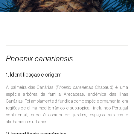
Alcarávia (
Carum carvi
)
Alface (
Lactuca sativa
)
Alfarrobeira (
Ceratonia siliqua
)
Algodoeiro (
Gossypium spp.
)
Alho (
Allium sativum
)
Phoenix canariensis
Alho-francês (
Allium porrum
)
1. Identificação e origem
Ambientes aquáticos (
Pântanos, lagoas,
valas, canais, açudes, barragens e estações
A palmeira‑das‑Canárias (
Phoenix canariensis
Chabaud) é uma
de tratamento de águas residuais
)
espécie arbórea da família Arecaceae, endémica das Ilhas
Canárias. Foi amplamente difundida como espécie ornamental em
Ameixeira (
Prunus domestica L.
)
regiões de clima mediterrânico e subtropical, incluindo Portugal
continental, onde é comum em jardins, espaços públicos e
Amendoeira (
Prunus dulcis
)
alinhamentos urbanos.
Amendoim (
Arachis hypogaea
)