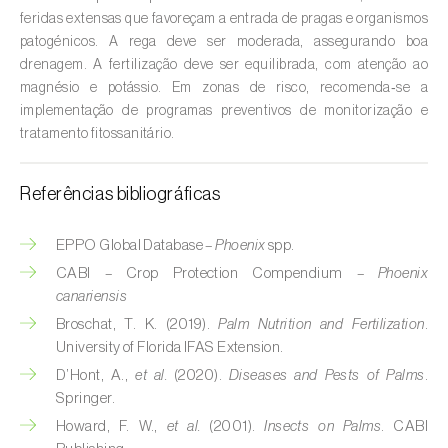
Cebola (
Allium cepa
)
feridas extensas que favoreçam a entrada de pragas e organismos
patogénicos. A rega deve ser moderada, assegurando boa
Cedro (
Cedrus spp.
)
drenagem. A fertilização deve ser equilibrada, com atenção ao
magnésio e potássio. Em zonas de risco, recomenda‑se a
Cenoura (
Daucus carota
)
implementação de programas preventivos de monitorização e
Centeio (
Secale cereale
)
tratamento fitossanitário.
Cerejeira (
Prunus avium L.
)
Referências bibliográficas
Cevada (
Hordeum vulgare
)
EPPO Global Database –
Phoenix
spp.
Cherovia / Pastinaca (
Pastinaca sativa
)
CABI – Crop Protection Compendium –
Phoenix
canariensis
Chicória (
Cichorium spp.
)
Broschat, T. K. (2019).
Palm Nutrition and Fertilization
.
University of Florida IFAS Extension.
Citrinos (
Citrus spp.
)
D’Hont, A.,
et al.
(2020).
Diseases and Pests of Palms
.
Colza (
Brassica napus
)
Springer.
Howard, F. W.,
et al.
(2001).
Insects on Palms
. CABI
Coqueiro (
Cocos nucifera
)