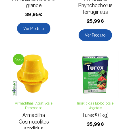
grande
Rhynchophorus
Lentilha (
Lens culinaris
)
ferrugineus
39,95€
25,99€
Levístico (
Levisticum officinale
)
Ver Produto
Ver Produto
Lichia (
Litchi chinensis
)
Limão (
Citrus limon
)
Novo
Linho (
Linum usitatissimum
)
Loureiro (
Laurus nobilis
)
Lulo / Naranjilla (
Solanum quitoense
)
Lúpulo (
Humulus lupulus
)
Armadilhas, Atrativos e
Inseticidas Biológicos e
Feromonas
Vegetais
Luzerna / Alfafa (
Medicago sativa
)
Armadilha
Turex® (1kg)
Cosmopolites
35,99€
Macadamia (
Macadamia spp.
)
sordidus