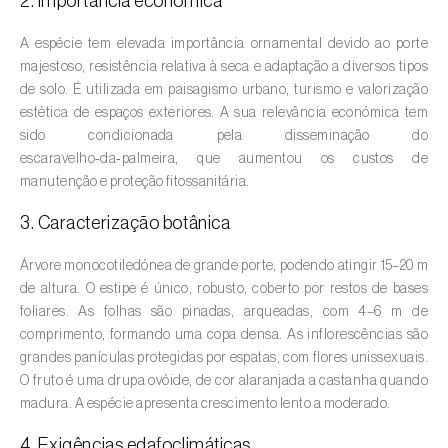
2. Importância económica
Amieiro (
Alnus glutinosa
)
A espécie tem elevada importância ornamental devido ao porte
majestoso, resistência relativa à seca e adaptação a diversos tipos
Amoreira (
Morus spp.
)
de solo. É utilizada em paisagismo urbano, turismo e valorização
estética de espaços exteriores. A sua relevância económica tem
Ananás / Abacaxi (
Ananas comosus
)
sido condicionada pela disseminação do
escaravelho‑da‑palmeira, que aumentou os custos de
Anona (
Annona spp.
)
manutenção e proteção fitossanitária.
Áreas não cultivadas (
-
)
3. Caracterização botânica
Aromáticas, condimentares e medicinais
Árvore monocotiledónea de grande porte, podendo atingir 15–20 m
(
Coriandrum, Petroselinum, Mentha, Ocimum,
de altura. O estipe é único, robusto, coberto por restos de bases
Artemisia, Foeniculum, Laurus, Majorana,
foliares. As folhas são pinadas, arqueadas, com 4–6 m de
Melissa, Pimpinella, Rosmarinus e outras
)
comprimento, formando uma copa densa. As inflorescências são
grandes panículas protegidas por espatas, com flores unissexuais.
Arroz (
Oryza spp.
)
O fruto é uma drupa ovóide, de cor alaranjada a castanha quando
madura. A espécie apresenta crescimento lento a moderado.
Aveia (
Avena sativa
)
4. Exigências edafoclimáticas