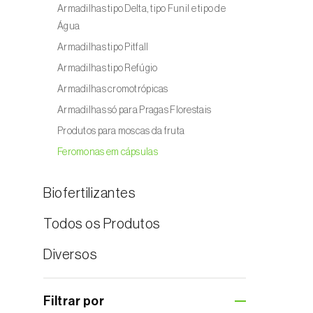
Armadilhas tipo Delta, tipo Funil e tipo de
Água
Armadilhas tipo Pitfall
Armadilhas tipo delta
Armadilhas tipo Refúgio
Armadilha tipo funil
Armadilhas cromotrópicas
Armadilhas tipo de Água
Armadilhas só para Pragas Florestais
Para o ar livre
Produtos para moscas da fruta
Para estufas
Feromonas em cápsulas
Armadilhas
Atractivos
Biofertilizantes
Todos os Produtos
Diversos
Filtrar por