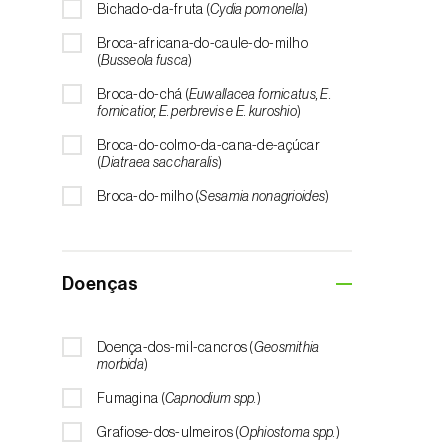
Bichado-da-fruta (
Cydia pomonella
)
(
Coriandrum, Petroselinum, Mentha,
Ocimum, Artemisia, Foeniculum, Laurus,
Broca-africana-do-caule-do-milho
Majorana, Melissa, Pimpinella, Rosmarinus e
(
Busseola fusca
)
outras
)
Broca-do-chá (
Euwallacea fornicatus, E.
Arroz (
Oryza spp.
)
fornicatior, E. perbrevis e E. kuroshio
)
Aveia (
Avena sativa
)
Broca-do-colmo-da-cana-de-açúcar
(
Diatraea saccharalis
)
Aveleira (
Corylus avellana L.
)
Broca-do-milho (
Sesamia nonagrioides
)
Azinheira (
Quercus ilex e Quercus
rotundifolia
)
Broca-dos-ramos-do-pessegueiro
(
Anarsia lineatella
)
Banana (
Musa spp.
)
Doenças
Broca-listrada-do-caule-do-arroz (
Chilo
Batata (
Solanum tuberosum
)
suppressalis
)
Batata-doce (
Ipomoea batatas
)
Broca-pequena-do-tomateiro
Doença-dos-mil-cancros (
Geosmithia
(
Neoleucinodes elegantalis
)
Begónia (
Hillebrandia sandwicensis e
morbida
)
Begonia spp.
)
Broca-vermelha (
Cossus cossus
)
Fumagina (
Capnodium spp.
)
Beringela (
Solanum melongena
)
Burgo-da-azinheira (
Tortrix viridana
)
Grafiose-dos-ulmeiros (
Ophiostoma spp.
)
Beterraba (
Beta spp.
)