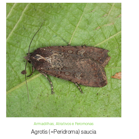
Armadilhas, Atrativos e Feromonas
Agrotis (=Peridroma) saucia