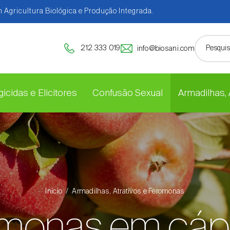
 Agricultura Biológica e Produção Integrada.
212 333 019
info@biosani.com
icidas e Elicitores
Confusão Sexual
Armadilhas,
Início
Armadilhas, Atrativos e Feromonas
monas em cáp