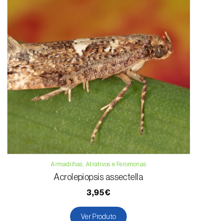
Armadilhas, Atrativos e Feromonas
Acrolepiopsis assectella
3,95€
Ver Produto