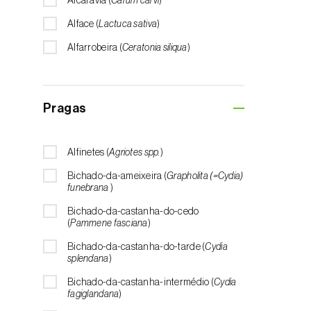
Alcarávia (
Carum carvi
)
Alface (
Lactuca sativa
)
Alfarrobeira (
Ceratonia siliqua
)
Algodoeiro (
Gossypium spp.
)
Alho (
Allium sativum
)
Pragas
Alho-francês (
Allium porrum
)
Ameixeira (
Prunus domestica L.
)
Alfinetes (
Agriotes spp.
)
Amendoeira (
Prunus dulcis
)
Bichado-da-ameixeira (
Grapholita (=Cydia)
funebrana
)
Amendoim (
Arachis hypogaea
)
Bichado-da-castanha-do-cedo
Amieiro (
Alnus glutinosa
)
(
Pammene fasciana
)
Amoreira (
Morus spp.
)
Bichado-da-castanha-do-tarde (
Cydia
splendana
)
Ananás / Abacaxi (
Ananas comosus
)
Bichado-da-castanha-intermédio (
Cydia
Anona (
Annona spp.
)
fagiglandana
)
Aromáticas, condimentares e medicinais