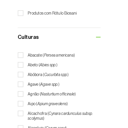
Produtos com Rótulo Biosani
Culturas
Abacate (
Persea americana
)
Abeto (
Abies spp.
)
Abóbora (
Cucurbita spp.
)
Agave (
Agave spp.
)
Agrião (
Nasturtium officinale
)
Aipo (
Apium graveolens
)
Alcachofra (
Cynara cardunculus subsp.
scolymus
)