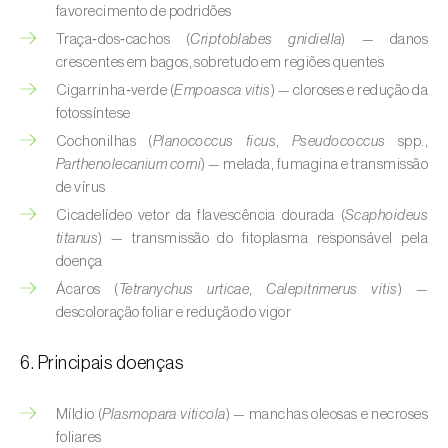
Buxo (
Buxus sempervirens L.
)
favorecimento de podridões
Traça‑dos‑cachos (
Criptoblabes gnidiella
) — danos
Cacaueiro (
Theobroma cacao
)
crescentes em bagos, sobretudo em regiões quentes
Cigarrinha‑verde (
Empoasca vitis
) — cloroses e redução da
Cafeeiro (
Coffea spp.
)
fotossíntese
Cajueiro (
Anacardium occidentale
)
Cochonilhas (
Planococcus ficus
,
Pseudococcus
spp.,
Parthenolecanium corni
) — melada, fumagina e transmissão
Cana-de-açúcar (
Saccharum spp.
)
de vírus
Cicadelídeo vetor da flavescência dourada (
Scaphoideus
Cânhamo / Canábis (
Cannabis sativa
)
titanus
) — transmissão do fitoplasma responsável pela
doença
Carambola (
Averrhoa carambola
)
Ácaros (
Tetranychus urticae
,
Calepitrimerus vitis
) —
descoloração foliar e redução do vigor
Carpino-europeu (
Carpinus betulus
)
Carvalhos (
Quercus spp. e Fagus spp.
)
6. Principais doenças
Castanheiro (
Castanea sativa
)
Míldio (
Plasmopara viticola
) — manchas oleosas e necroses
foliares