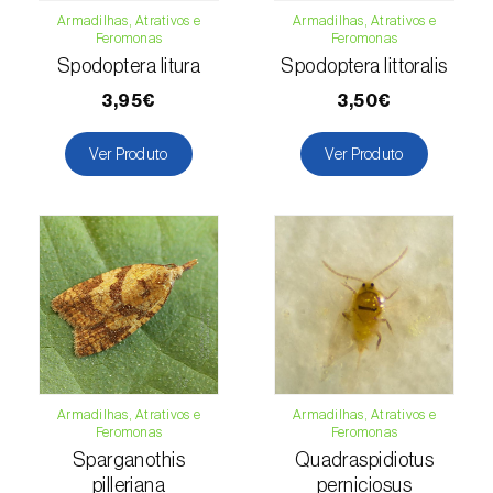
Armadilhas, Atrativos e
Armadilhas, Atrativos e
Feromonas
Feromonas
Lentilha (
Lens culinaris
)
Spodoptera litura
Spodoptera littoralis
Levístico (
Levisticum officinale
)
3,95€
3,50€
Lichia (
Litchi chinensis
)
Ver Produto
Ver Produto
Limão (
Citrus limon
)
Linho (
Linum usitatissimum
)
Loureiro (
Laurus nobilis
)
Lulo / Naranjilla (
Solanum quitoense
)
Lúpulo (
Humulus lupulus
)
Armadilhas, Atrativos e
Armadilhas, Atrativos e
Luzerna / Alfafa (
Medicago sativa
)
Feromonas
Feromonas
Sparganothis
Quadraspidiotus
Macadamia (
Macadamia spp.
)
pilleriana
perniciosus