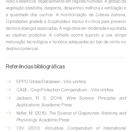
oídio é essencial, especialmente em regiões húmidas. A gestão da
vegetação (desfolha, desponta, desavinho) melhora a ventilação e
Courgette (
Cucurbita pepo
)
a qualidade dos cachos. A monitorização de
Lobesia botrana
,
Criptoblabes gnidiella
e
Scaphoideus titanus
é crítica para prevenir
Couve (
Brassica oleracea
)
danos e doenças associadas. A rega deve ser moderada e ajustada
ao objetivo produtivo. A colheita ocorre quando a uva atinge
Craveiro (
Dianthus caryophyllus
)
maturação tecnológica e fenólica adequadas ao tipo de vinho ou
destino comercial.
Crisântemo (
Chrysanthemum spp.
)
Damasqueiro / Alperce (
Prunus armeniaca
)
Referências bibliográficas
Diospireiro (
Diospyros spp.
)
EPPO Global Database –
Vitis vinifera
Dracena (
Dracaena spp.
)
CABI – Crop Protection Compendium –
Vitis vinifera
Jackson, R. S. (2014).
Wine Science: Principles and
Endívia (
Cichorium intybus
)
Applications
. Academic Press.
Keller, M. (2015).
The Science of Grapevines: Anatomy and
Ervilha (
Pisum sativum
)
Physiology
. Academic Press.
Espargo (
Asparagus officinalis
)
OIV. (2017).
Viticulture: Compendium of International