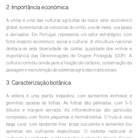
2. Importância económica
Amieiro (
Alnus glutinosa
)
A vinha é uma das culturas agrícolas de maior valor económico
Amoreira (
Morus spp.
)
global, sustentando as indústrias do vinho, uva de mesa, uva passa
e derivados. Em Portugal, representa um setor estratégico, com
Ananás / Abacaxi (
Ananas comosus
)
forte impacto económico, social e cultural. A viticultura nacional
destaca-se pela diversidade de castas, qualidade dos vinhos e
Anona (
Annona spp.
)
importância das Denominações de Origem Protegida (DOP). A
cultura contribui ainda para a fixação de carbono, conservação da
Áreas não cultivadas (
-
)
paisagem e manutenção de sistemas agrícolas tradicionais.
Aromáticas, condimentares e medicinais
3. Caracterização botânica
(
Coriandrum, Petroselinum, Mentha, Ocimum,
Artemisia, Foeniculum, Laurus, Majorana,
A videira é uma planta trepadora, com sarmentos lenhosos e
Melissa, Pimpinella, Rosmarinus e outras
)
gavinhas opostas às folhas. As folhas são palmadas, com 3–5
lóbulos e margem serrada. As inflorescências são panículas
Arroz (
Oryza spp.
)
compostas, com flores pequenas e hermafroditas. O fruto é uma
baga (uva), com epiderme fina, polpa suculenta e sementes (ou
Aveia (
Avena sativa
)
apirenas em cultivares específicas). O sistema radicular é