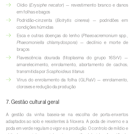
Cebola (
Allium cepa
)
Oídio (
Erysiphe necator
) — revestimento branco e danos
em folhas e bagos
Cedro (
Cedrus spp.
)
Podridão‑cinzenta (
Botrytis cinerea
) — podridões em
Cenoura (
Daucus carota
)
condições húmidas
Esca e outras doenças do lenho (
Phaeoacremonium
spp.,
Centeio (
Secale cereale
)
Phaeomoniella chlamydospora
) — declínio e morte de
braços
Cerejeira (
Prunus avium L.
)
Flavescência dourada (fitoplasma do grupo 16SrV) —
amarelecimento, enrolamento, abortamento de cachos;
Cevada (
Hordeum vulgare
)
transmitida por
Scaphoideus titanus
Cherovia / Pastinaca (
Pastinaca sativa
)
Vírus do enrolamento da folha (GLRaV) — enrolamento,
cloroses e redução da produção
Chicória (
Cichorium spp.
)
7. Gestão cultural geral
Citrinos (
Citrus spp.
)
A gestão da vinha baseia-se na escolha de porta‑enxertos
Colza (
Brassica napus
)
adaptados ao solo e resistentes à filoxera. A poda de inverno e a
poda em verde regulam o vigor e a produção. O controlo de míldio e
Coqueiro (
Cocos nucifera
)