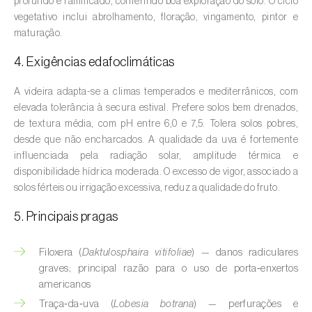
profundo e ramificado, conferindo boa exploração do solo. O ciclo
Aveleira (
Corylus avellana L.
)
vegetativo inclui abrolhamento, floração, vingamento, pintor e
maturação.
Azinheira (
Quercus ilex e Quercus
rotundifolia
)
4. Exigências edafoclimáticas
Banana (
Musa spp.
)
A videira adapta-se a climas temperados e mediterrânicos, com
elevada tolerância à secura estival. Prefere solos bem drenados,
Batata (
Solanum tuberosum
)
de textura média, com pH entre 6,0 e 7,5. Tolera solos pobres,
desde que não encharcados. A qualidade da uva é fortemente
Batata-doce (
Ipomoea batatas
)
influenciada pela radiação solar, amplitude térmica e
disponibilidade hídrica moderada. O excesso de vigor, associado a
Begónia (
Hillebrandia sandwicensis e
solos férteis ou irrigação excessiva, reduz a qualidade do fruto.
Begonia spp.
)
5. Principais pragas
Beringela (
Solanum melongena
)
Filoxera (
Daktulosphaira vitifoliae
) — danos radiculares
Beterraba (
Beta spp.
)
graves; principal razão para o uso de porta‑enxertos
americanos
Bétula (
Betula spp.
)
Traça‑da‑uva (
Lobesia botrana
) — perfurações e