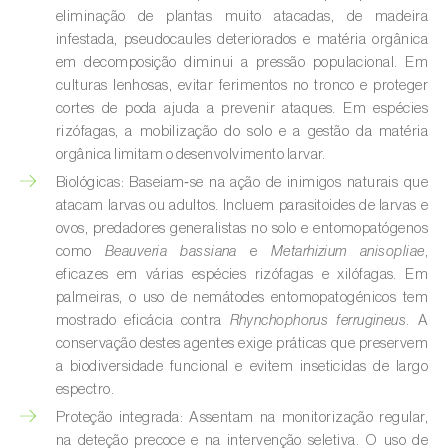
Cochonilha-obscura (
Pseudococcus viburni
)
eliminação de plantas muito atacadas, de madeira
infestada, pseudocaules deteriorados e matéria orgânica
Cochonilha-vermelha-dos-citrinos
em decomposição diminui a pressão populacional. Em
(
Aonidiella aurantii
)
culturas lenhosas, evitar ferimentos no tronco e proteger
cortes de poda ajuda a prevenir ataques. Em espécies
Cochonilhas
rizófagas, a mobilização do solo e a gestão da matéria
orgânica limitam o desenvolvimento larvar.
Coleópteros de grandes dimensões
Biológicas: Baseiam‑se na ação de inimigos naturais que
atacam larvas ou adultos. Incluem parasitoides de larvas e
Coleópteros de pequenas dimensões
ovos, predadores generalistas no solo e entomopatógenos
como
Beauveria bassiana
e
Metarhizium anisopliae
,
Drosófila-da-asa-manchada (
Drosophila
eficazes em várias espécies rizófagas e xilófagas. Em
suzukii
)
palmeiras, o uso de nemátodes entomopatogénicos tem
mostrado eficácia contra
Rhynchophorus ferrugineus
. A
Escaravelho / Gorgulho-vermelho-das-
conservação destes agentes exige práticas que preservem
palmeiras (
Rhynchophorus ferrugineus
)
a biodiversidade funcional e evitem inseticidas de largo
espectro.
Escaravelho-da-agave (
Scyphophorus
acupunctatus
)
Proteção integrada:
Assentam na monitorização regular,
na deteção precoce e na intervenção seletiva. O uso de