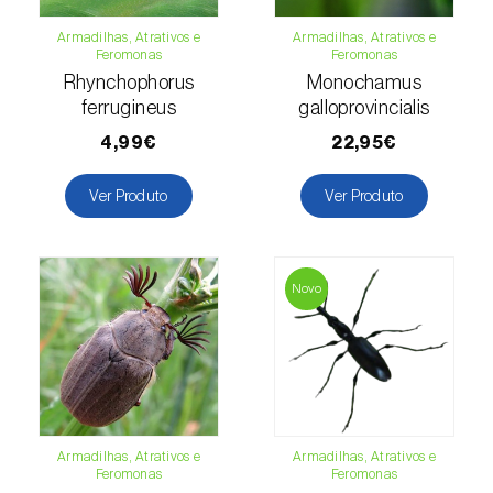
Gorgulho-da-batata-doce (
Cylas
puncticollis
)
Armadilhas, Atrativos e
Armadilhas, Atrativos e
Feromonas
Feromonas
Gorgulho-da-batata-doce (outro) (
Cylas
Rhynchophorus
Monochamus
formicarius elegantulus
)
ferrugineus
galloprovincialis
4,99€
22,95€
Gorgulho-da-colza (
Ceutorhynchus napi
)
Ver Produto
Ver Produto
Gorgulho-da-vinha (
Otiorhynchus sulcatus
)
Gorgulho-do-café / cacau (
Araecerus
fasciculatus
)
Novo
Gorgulho-do-caule-do-repolho
(
Ceutorhynchus quadridens
)
Gorgulho-do-eucalipto (
Gonipterus
platensis
)
Armadilhas, Atrativos e
Armadilhas, Atrativos e
Lagarta-das-pastagens (
Mythimna
Feromonas
Feromonas