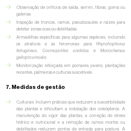
Observação de orifícios de saída, serrim, fibras, goma ou
Cobrilha-da-cortiça (
Coroebus undatus
)
galerias.
Inspeção de troncos, ramos, pseudocaules e raízes para
Cochonilha-algodão-da-vinha (
Planococcus
detetar zonas ocas ou debilitadas.
ficus
)
Armadilhas específicas para algumas espécies, incluindo
Cochonilha-da-amoreira (
Pseudaulacaspis
os atrativos e as feromonas para
Rhynchophorus
pentagona
)
ferrugineus
,
Cosmopolites sordidus
e
Monochamus
galloprovincialis
.
Cochonilha-de-cauda-comprida
Monitorização reforçada em pomares jovens, plantações
(
Pseudococcus longispinus
)
recentes, palmeiras e culturas suscetíveis.
Cochonilha-de-Comstock (
Pseudococcus
7. Medidas de gestão
comstocki
)
Cochonilha-de-São-José (
Quadraspidiotus
Culturais: Incluem práticas que reduzem a suscetibilidade
das plantas e dificultam a instalação dos coleópteros. A
(= Diaspidiotus) perniciosus
)
manutenção do vigor das plantas, a correção de stress
Cochonilha-dos-citrinos (
Planococcus citri
)
hídrico e nutricional e a remoção de ramos mortos ou
debilitados reduzem pontos de entrada para postura. A