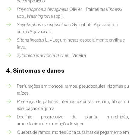
decomposição.
Bichado-da-castanha-intermédio (
Cydia
fagiglandana
)
Rhynchophorus ferrugineus
Olivier – Palmeiras (
Phoenix
spp.,
Washingtonia
spp.).
Bichado-da-fruta (
Cydia pomonella
)
Scyphophorus acupunctatus
Gyllenhal – Agave spp. e
outras Agavaceae.
Borboleta-branca-grande-da-couve (
Pieris
Sitona lineatus
L. – Leguminosas, especialmente ervilha e
brassicae
)
fava.
Xylotrechus arvicola
Olivier – Videira.
Borboleta-branca-pequena-da-couve
(
Pieris rapae
)
4. Sintomas e danos
Broca-africana-do-caule-do-milho
(
Busseola fusca
)
Perfurações em troncos, ramos, pseudocaules, rizomas ou
raízes.
Broca-do-chá (
Euwallacea fornicatus, E.
Presença de galerias internas extensas, serrim, fibras ou
fornicatior, E. perbrevis e E. kuroshio
)
exsudação de goma.
Declínio progressivo da planta, murchidão,
Broca-do-colmo-da-cana-de-açúcar
amarelecimento e redução do vigor.
(
Diatraea saccharalis
)
Quebra de ramos, morte súbita ou falhas de pegamento em