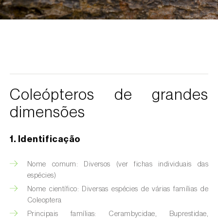
Afídeo-da-erva-maça (
Rhopalosiphum
oxyacanthae
)
Afídeo-da-groselha-e-da-alface
(
Nasonovia ribisnigri
)
Afídeo-da-inflorescência-da-alface
(
Acyrthosiphon lactucae
)
Coleópteros de grandes
Afídeo-das-hastes-da-roseira
dimensões
(
Maculolachnus submacula
)
Afídeo-de-barras-negras-da-ameixeira
1. Identificação
(
Brachycaudus prunicola
)
Nome comum: Diversos (ver fichas individuais das
Afídeo-do-algodoeiro (
Aphis gossypii
)
espécies)
Afídeo-do-espinheiro (
Aphis nasturtii
)
Nome científico: Diversas espécies de várias famílias de
Coleoptera
Afídeo-farinhento-do-pessegueiro
Principais famílias: Cerambycidae, Buprestidae,