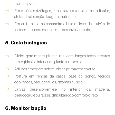
Broca-do-milho (
Sesamia nonagrioides
)
plantas jovens.
Em espécies rizófagas, danos severos no sistema radicular,
Broca-dos-ramos-do-pessegueiro (
Anarsia
afetando absorção de água e nutrientes.
lineatella
)
Em culturas como bananeira e batata‑doce, destruição de
tecidos internos essenciais ao desenvolvimento.
Broca-listrada-do-caule-do-arroz (
Chilo
suppressalis
)
5. Ciclo biológico
Broca-pequena-do-tomateiro
(
Neoleucinodes elegantalis
)
Ciclos geralmente plurianuais, com longas fases larvares
protegidas no interior da planta ou no solo.
Broca-vermelha (
Cossus cossus
)
Adultos emergem sobretudo na primavera e verão.
Postura em fendas da casca, base do tronco, tecidos
Burgo-da-azinheira (
Tortrix viridana
)
debilitados, pseudocaules, rizomas ou solo.
Cigarrinha-espumadora (
Philaenus
Larvas desenvolvem‑se no interior da madeira,
spumarius
)
pseudocaule ou raízes, dificultando o controlo direto.
Cigarrinhas (
Jacobiasca lybica, Scaphoideus
6. Monitorização
titanus e Empoasca spp.
)