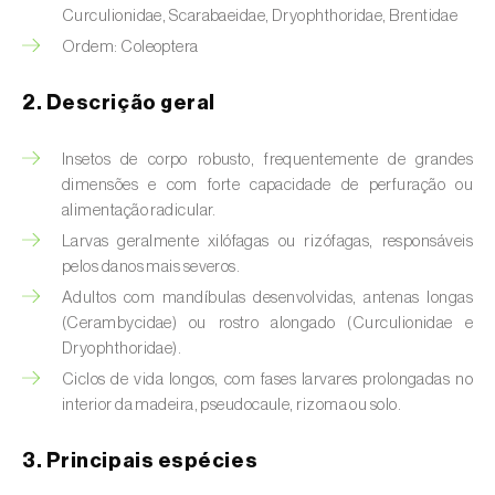
(
Hyalopterus pruni
)
Curculionidae, Scarabaeidae, Dryophthoridae, Brentidae
Ordem: Coleoptera
Afídeo-lanígero-das-macieiras (
Eriosoma
lanigerum
)
2. Descrição geral
Afídeo-negro-do-feijão (
Aphis fabae
)
Insetos de corpo robusto, frequentemente de grandes
Afídeo-negro-do-pessegueiro
dimensões e com forte capacidade de perfuração ou
(
Brachycaudus persicae
)
alimentação radicular.
Larvas geralmente xilófagas ou rizófagas, responsáveis
Afídeo-verde (
Myzus persicae
)
pelos danos mais severos.
Adultos com mandíbulas desenvolvidas, antenas longas
Afídeo-verde-da-ameixeira (
Brachycaudus
(Cerambycidae) ou rostro alongado (Curculionidae e
helichrysi
)
Dryophthoridae).
Afídeo-verde-da-amendoeira
Ciclos de vida longos, com fases larvares prolongadas no
(
Brachycaudus amygdalinus
)
interior da madeira, pseudocaule, rizoma ou solo.
Afídeo-verde-da-macieira (
Aphis pomi
)
3. Principais espécies