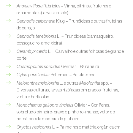
Afídeo-verde-dos-citrinos (
Aphis
Anoxia villosa
Fabricius – Vinha, citrinos, fruteiras e
spiraecola
)
ornamentais (larvas no solo).
Capnodis carbonaria
Klug – Prunóideas e outras fruteiras
Afídeos
de caroço.
Alfinetes (
Agriotes spp.
)
Capnodis tenebrionis
L. – Prunóideas (damasqueiro,
pessegueiro, ameixieira).
Aranhiço-vermelho (
Tetranychus urticae
)
Cerambyx cerdo
L. – Carvalho e outras folhosas de grande
porte.
Besouro‑verde‑das‑tílias (
Lytta vesicatoria
)
Cosmopolites sordidus
Germar – Bananeira.
Bichado-da-ameixeira (
Grapholita (=Cydia)
Cylas puncticollis
Boheman – Batata‑doce.
funebrana
)
Melolontha melolontha
L. e outras
Melolontha
spp. –
Diversas culturas; larvas rizófagas em prados, fruteiras,
Bichado-da-castanha-do-cedo (
Pammene
vinha e hortícolas.
fasciana
)
Monochamus galloprovincialis
Olivier – Coníferas,
sobretudo pinheiro‑bravo e pinheiro‑manso; vetor do
Bichado-da-castanha-do-tarde (
Cydia
nemátode da madeira do pinheiro.
splendana
)
Oryctes nasicornis
L. – Palmeiras e matéria orgânica em