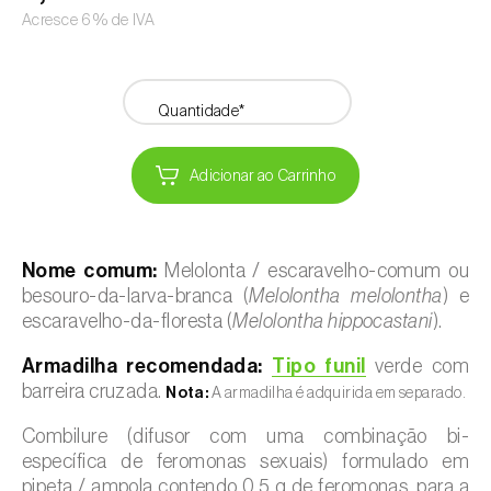
Acresce 6% de IVA
Quantidade*
Adicionar ao Carrinho
Nome comum:
Melolonta / escaravelho-comum ou
besouro-da-larva-branca (
Melolontha melolontha
) e
escaravelho-da-floresta (
Melolontha hippocastani
).
Armadilha recomendada:
Tipo funil
verde com
barreira cruzada.
Nota:
A armadilha é adquirida em separado.
Combilure (difusor com uma combinação bi-
específica de feromonas sexuais) formulado em
pipeta / ampola contendo 0,5 g de feromonas, para a