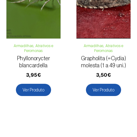
Armadilhas, Atrativos e
Armadilhas, Atrativos e
Feromonas
Feromonas
Phyllonorycter
Grapholita (=Cydia)
blancardella
molesta (1 a 49 uni.)
3,95€
3,50€
Ver Produto
Ver Produto