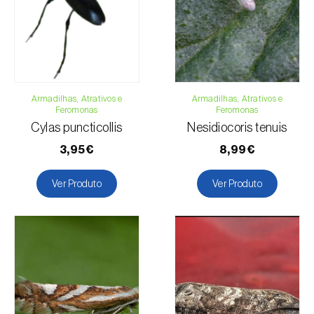
Email:
info@biosani.com
Formulário de contacto
Armadilhas, Atrativos e
Armadilhas, Atrativos e
Feromonas
Feromonas
Cylas puncticollis
Nesidiocoris tenuis
3,95€
8,99€
Ver Produto
Ver Produto