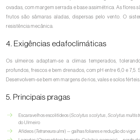
ovadas, com margem serrada e base assimétrica. As flores s
frutos são sâmaras aladas, dispersas pelo vento. O sist
resistência mecânica.
4. Exigências edafoclimáticas
Os ulmeiros adaptam‑se a climas temperados, tolerando
profundos, frescos e bem drenados, com pH entre 6,0 e 7,5.
Desenvolvem‑se bem em margens de rios, vales e solos férteis
5. Principais pragas
Escaravelhos escolitídeos (
Scolytus scolytus
,
Scolytus multist
do Ulmeiro
Afídeos (
Tetraneura ulmi
) — galhas foliares e redução do vigor