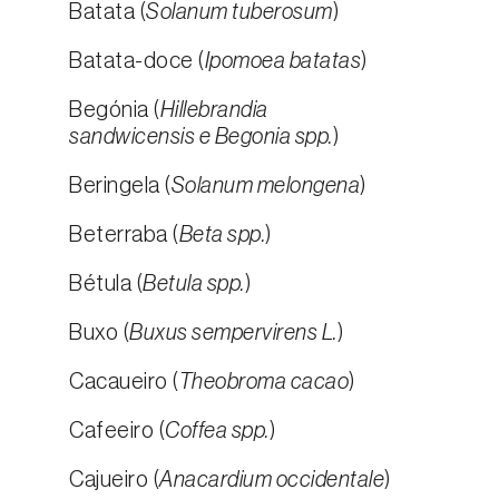
Batata (
Solanum tuberosum
)
Batata-doce (
Ipomoea batatas
)
Begónia (
Hillebrandia
sandwicensis e Begonia spp.
)
Beringela (
Solanum melongena
)
Beterraba (
Beta spp.
)
Bétula (
Betula spp.
)
Buxo (
Buxus sempervirens L.
)
Cacaueiro (
Theobroma cacao
)
Cafeeiro (
Coffea spp.
)
Cajueiro (
Anacardium occidentale
)