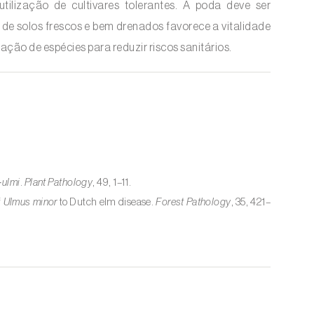
utilização de cultivares tolerantes. A poda deve ser
 de solos frescos e bem drenados favorece a vitalidade
ção de espécies para reduzir riscos sanitários.
ulmi
.
Plant Pathology
, 49, 1–11.
f
Ulmus minor
to Dutch elm disease.
Forest Pathology
, 35, 421–