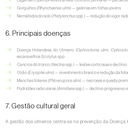
Lagartas (
Operophtera brumata
,
Colotois pennaria
) — perda de
Gorgulhos (
Rhynchaenus ulmi
) — galerias em folhas jovens
Nemátodos do solo (
Pratylenchus
spp.) — redução do vigor rad
6. Principais doenças
Doença Holandesa do Ulmeiro (
Ophiostoma ulmi
,
Ophiosto
escaravelhos
Scolytus
spp.
Cancros do tronco (
Nectria
spp.) — lesões corticosas e declínio
Oídio (
Erysiphe ulmi
) — revestimento branco e redução da foto
Manchas foliares (
Phloeospora ulmi
) — necroses e queda prem
Podridões radiculares (
Armillaria
spp.) — declínio progressivo 
7. Gestão cultural geral
A gestão dos ulmeiros centra‑se na prevenção da Doença 