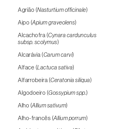
Agrião (
Nasturtium officinale
)
Aipo (
Apium graveolens
)
Alcachofra (
Cynara cardunculus
subsp. scolymus
)
Alcarávia (
Carum carvi
)
Alface (
Lactuca sativa
)
Alfarrobeira (
Ceratonia siliqua
)
Algodoeiro (
Gossypium spp.
)
Alho (
Allium sativum
)
Alho-francês (
Allium porrum
)