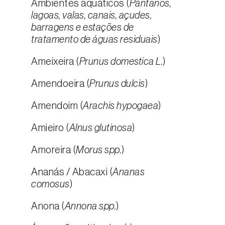
Ambientes aquáticos (
Pântanos,
lagoas, valas, canais, açudes,
barragens e estações de
tratamento de águas residuais
)
Ameixeira (
Prunus domestica L.
)
Amendoeira (
Prunus dulcis
)
Amendoim (
Arachis hypogaea
)
Amieiro (
Alnus glutinosa
)
Amoreira (
Morus spp.
)
Ananás / Abacaxi (
Ananas
comosus
)
Anona (
Annona spp.
)