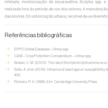
infetada, monitorização de escaravelhos
Scolytus
spp. e 
realizada fora do período de voo dos vetores. A manutenção
das árvores. Em arborização urbana, recomenda‑se diversifica
Referências bibliográficas
EPPO Global Database –
Ulmus
spp.
CABI – Crop Protection Compendium –
Ulmus
spp.
Brasier, C. M. (2000). The rise of the hybrid
Ophiostoma novo‑
Solla, A.
et al.
(2005). Influence of plant age on susceptibility o
430.
Richens, R. H. (1983).
Elm
. Cambridge University Press.