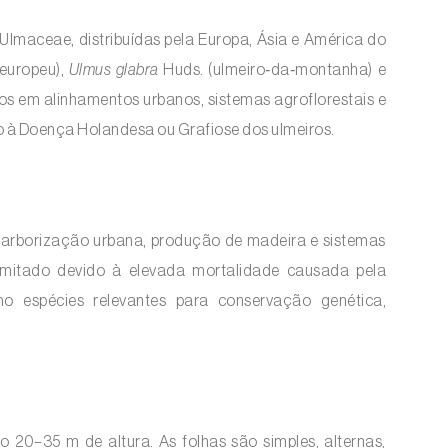
 Ulmaceae, distribuídas pela Europa, Ásia e América do
‑europeu),
Ulmus glabra
Huds. (ulmeiro‑da‑montanha) e
dos em alinhamentos urbanos, sistemas agroflorestais e
o à Doença Holandesa ou Grafiose dos ulmeiros.
m arborização urbana, produção de madeira e sistemas
 limitado devido à elevada mortalidade causada pela
o espécies relevantes para conservação genética,
o 20–35 m de altura. As folhas são simples, alternas,