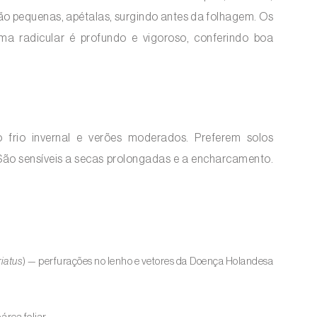
ão pequenas, apétalas, surgindo antes da folhagem. Os
ema radicular é profundo e vigoroso, conferindo boa
 frio invernal e verões moderados. Preferem solos
 São sensíveis a secas prolongadas e a encharcamento.
.
riatus
) — perfurações no lenho e vetores da Doença Holandesa