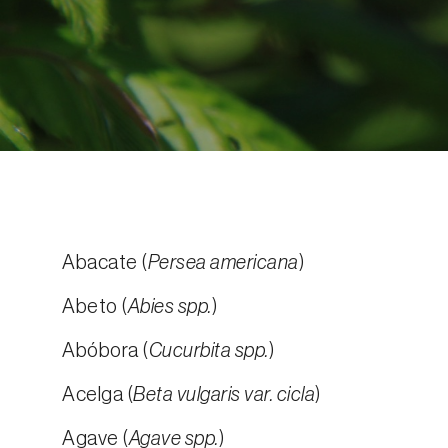
Abacate (
Persea americana
)
Abeto (
Abies spp.
)
Abóbora (
Cucurbita spp.
)
Acelga (
Beta vulgaris var. cicla
)
Agave (
Agave spp.
)