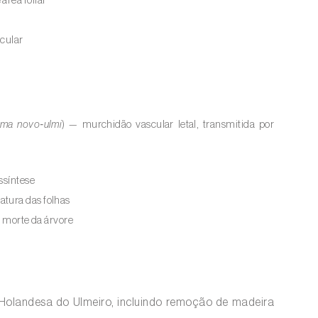
 área foliar
icular
ma novo‑ulmi
) — murchidão vascular letal, transmitida por
ssíntese
atura das folhas
e morte da árvore
Holandesa do Ulmeiro, incluindo remoção de madeira