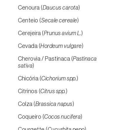
Cenoura (
Daucus carota
)
Centeio (
Secale cereale
)
Cerejeira (
Prunus avium L.
)
Cevada (
Hordeum vulgare
)
Cherovia / Pastinaca (
Pastinaca
sativa
)
Chicória (
Cichorium spp.
)
Citrinos (
Citrus spp.
)
Colza (
Brassica napus
)
Coqueiro (
Cocos nucifera
)
Courgette (
Cucurbita pepo
)