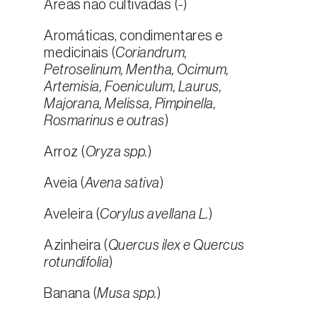
Áreas não cultivadas (
-
)
Aromáticas, condimentares e
medicinais (
Coriandrum,
Petroselinum, Mentha, Ocimum,
Artemisia, Foeniculum, Laurus,
Majorana, Melissa, Pimpinella,
Rosmarinus e outras
)
Arroz (
Oryza spp.
)
Aveia (
Avena sativa
)
Aveleira (
Corylus avellana L.
)
Azinheira (
Quercus ilex e Quercus
rotundifolia
)
Banana (
Musa spp.
)