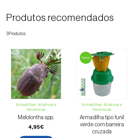
Cochonilha-obscura (
Pseudococcus viburni
)
Produtos recomendados
Cochonilha-vermelha-dos-citrinos
(
Aonidiella aurantii
)
3Produtos
Cochonilhas
Coleópteros de grandes dimensões
Novo
Coleópteros de pequenas dimensões
Drosófila-da-asa-manchada (
Drosophila
suzukii
)
Escaravelho / Gorgulho-vermelho-das-
Armadilhas, Atrativos e
Armadilhas, Atrativos e
palmeiras (
Rhynchophorus ferrugineus
)
Feromonas
Feromonas
Melolontha spp.
Armadilha tipo funil
Escaravelho-da-agave (
Scyphophorus
verde com barreira
4,95€
acupunctatus
)
cruzada