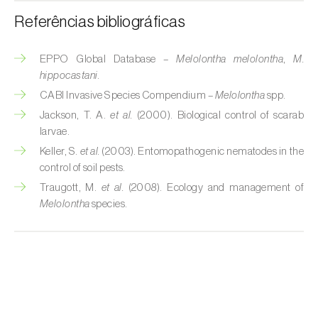
Referências bibliográficas
Cobrilha-da-cortiça (
Coroebus undatus
)
Cochonilha-algodão-da-vinha (
Planococcus
EPPO Global Database –
Melolontha melolontha
,
M.
ficus
)
hippocastani
.
CABI Invasive Species Compendium –
Melolontha
spp.
Cochonilha-da-amoreira (
Pseudaulacaspis
Jackson, T. A.
et al.
(2000). Biological control of scarab
pentagona
)
larvae.
Keller, S.
et al.
(2003). Entomopathogenic nematodes in the
Cochonilha-de-cauda-comprida
control of soil pests.
(
Pseudococcus longispinus
)
Traugott, M.
et al.
(2008). Ecology and management of
Cochonilha-de-Comstock (
Pseudococcus
Melolontha
species.
comstocki
)
Cochonilha-de-São-José (
Quadraspidiotus
(= Diaspidiotus) perniciosus
)
Cochonilha-dos-citrinos (
Planococcus citri
)