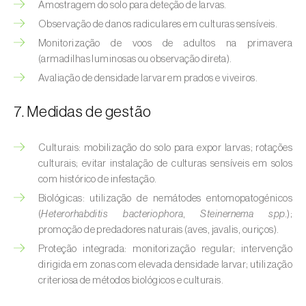
Amostragem do solo para deteção de larvas.
Broca-do-milho (
Sesamia nonagrioides
)
Observação de danos radiculares em culturas sensíveis.
Broca-dos-ramos-do-pessegueiro (
Anarsia
Monitorização de voos de adultos na primavera
lineatella
)
(armadilhas luminosas ou observação direta).
Avaliação de densidade larvar em prados e viveiros.
Broca-listrada-do-caule-do-arroz (
Chilo
suppressalis
)
7. Medidas de gestão
Broca-pequena-do-tomateiro
(
Neoleucinodes elegantalis
)
Culturais: mobilização do solo para expor larvas; rotações
culturais; evitar instalação de culturas sensíveis em solos
Broca-vermelha (
Cossus cossus
)
com histórico de infestação.
Biológicas: utilização de nemátodes entomopatogénicos
Burgo-da-azinheira (
Tortrix viridana
)
(
Heterorhabditis bacteriophora
,
Steinernema spp.
);
promoção de predadores naturais (aves, javalis, ouriços).
Cigarrinha-espumadora (
Philaenus
Proteção integrada: monitorização regular; intervenção
spumarius
)
dirigida em zonas com elevada densidade larvar; utilização
criteriosa de métodos biológicos e culturais.
Cigarrinhas (
Jacobiasca lybica, Scaphoideus
titanus e Empoasca spp.
)