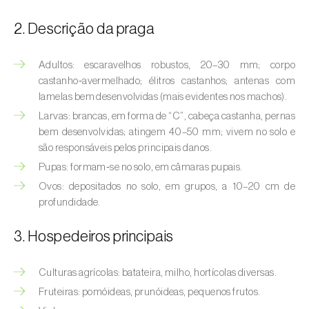
(
Hyalopterus pruni
)
2. Descrição da praga
Afídeo-lanígero-das-macieiras (
Eriosoma
lanigerum
)
Adultos: escaravelhos robustos, 20–30 mm; corpo
Afídeo-negro-do-feijão (
Aphis fabae
)
castanho‑avermelhado; élitros castanhos; antenas com
lamelas bem desenvolvidas (mais evidentes nos machos).
Afídeo-negro-do-pessegueiro
Larvas: brancas, em forma de “C”, cabeça castanha, pernas
(
Brachycaudus persicae
)
bem desenvolvidas; atingem 40–50 mm; vivem no solo e
são responsáveis pelos principais danos.
Afídeo-verde (
Myzus persicae
)
Pupas: formam‑se no solo, em câmaras pupais.
Ovos: depositados no solo, em grupos, a 10–20 cm de
Afídeo-verde-da-ameixeira (
Brachycaudus
profundidade.
helichrysi
)
3. Hospedeiros principais
Afídeo-verde-da-amendoeira
(
Brachycaudus amygdalinus
)
Culturas agrícolas: batateira, milho, hortícolas diversas.
Afídeo-verde-da-macieira (
Aphis pomi
)
Fruteiras: pomóideas, prunóideas, pequenos frutos.