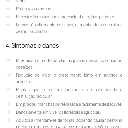
Vinha.
Afídeo-verde-dos-citrinos (
Aphis
spiraecola
)
Prados e pastagens.
Espécies florestais: carvalho, castanheiro, faia, pinheiro.
Afídeos
Larvas são altamente polífagas, alimentando‑se de raízes
de muitas plantas.
Alfinetes (
Agriotes spp.
)
4. Sintomas e danos
Aranhiço-vermelho (
Tetranychus urticae
)
Besouro‑verde‑das‑tílias (
Lytta vesicatoria
)
Murchidão e morte de plantas jovens devido ao consumo
de raízes.
Bichado-da-ameixeira (
Grapholita (=Cydia)
Redução do vigor e crescimento lento em árvores e
funebrana
)
arbustos.
Plantas que se soltam facilmente do solo devido à
Bichado-da-castanha-do-cedo (
Pammene
destruição radicular.
fasciana
)
Em prados: manchas de relva seca e facilmente destacável.
Bichado-da-castanha-do-tarde (
Cydia
Danos severos em viveiros florestais e agrícolas.
splendana
)
Adultos alimentam‑se de folhas, podendo causar desfolha
parcial em árvores, mas os danos mais graves são causados