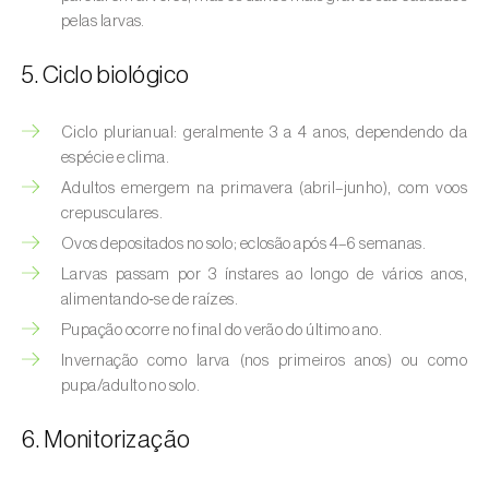
Bichado-da-castanha-intermédio (
Cydia
pelas larvas.
fagiglandana
)
5. Ciclo biológico
Bichado-da-fruta (
Cydia pomonella
)
Borboleta-branca-grande-da-couve (
Pieris
Ciclo plurianual: geralmente 3 a 4 anos, dependendo da
brassicae
)
espécie e clima.
Adultos emergem na primavera (abril–junho), com voos
Borboleta-branca-pequena-da-couve
crepusculares.
(
Pieris rapae
)
Ovos depositados no solo; eclosão após 4–6 semanas.
Larvas passam por 3 ínstares ao longo de vários anos,
Broca-africana-do-caule-do-milho
alimentando‑se de raízes.
(
Busseola fusca
)
Pupação ocorre no final do verão do último ano.
Broca-do-chá (
Euwallacea fornicatus, E.
Invernação como larva (nos primeiros anos) ou como
fornicatior, E. perbrevis e E. kuroshio
)
pupa/adulto no solo.
Broca-do-colmo-da-cana-de-açúcar
6. Monitorização
(
Diatraea saccharalis
)