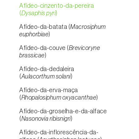
Afídeo-cinzento-da-pereira
(
Dysaphis pyri
)
Afídeo-da-batata (
Macrosiphum
euphorbiae
)
Afídeo-da-couve (
Brevicoryne
brassicae
)
Afídeo-da-dedaleira
(
Aulacorthum solani
)
Afídeo-da-erva-maça
(
Rhopalosiphum oxyacanthae
)
Afídeo-da-groselha-e-da-alface
(
Nasonovia ribisnigri
)
Afídeo-da-inflorescência-da-