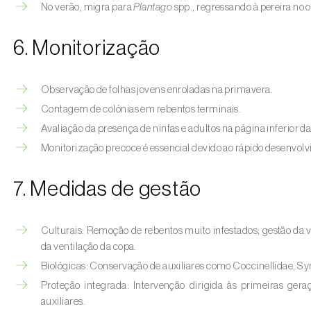
No verão, migra para
Plantago
spp., regressando à pereira no 
6. Monitorização
Observação de folhas jovens enroladas na primavera.
Contagem de colónias em rebentos terminais.
Avaliação da presença de ninfas e adultos na página inferior da
Monitorização precoce é essencial devido ao rápido desenvol
7. Medidas de gestão
Culturais: Remoção de rebentos muito infestados; gestão da
da ventilação da copa.
Biológicas: Conservação de auxiliares como Coccinellidae, Syr
Proteção integrada: Intervenção dirigida às primeiras gera
auxiliares.