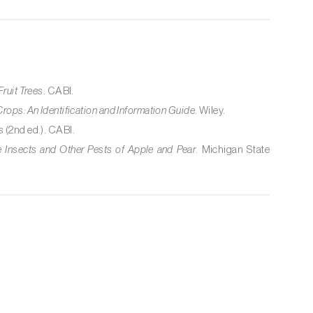
Fruit Trees
. CABI.
Crops: An Identification and Information Guide
. Wiley.
s
(2nd ed.). CABI.
 Insects and Other Pests of Apple and Pear
. Michigan State