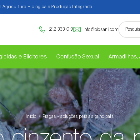
 Agricultura Biológica e Produção Integrada.
212 333 019
info@biosani.com
icidas e Elicitores
Confusão Sexual
Armadilhas,
Início
Pragas - soluções para as principais
o-cinzento-da-p