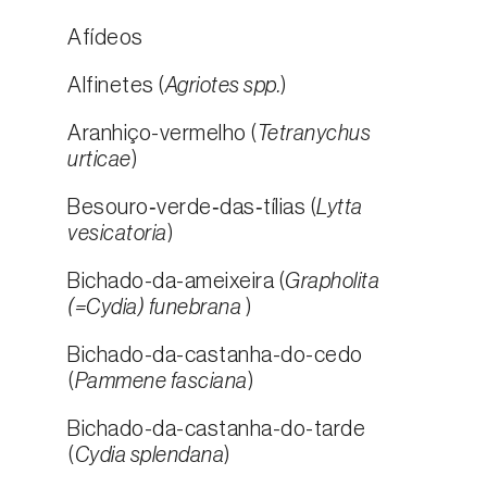
Afídeos
Alfinetes (
Agriotes spp.
)
Aranhiço-vermelho (
Tetranychus
urticae
)
Besouro‑verde‑das‑tílias (
Lytta
vesicatoria
)
Bichado-da-ameixeira (
Grapholita
(=Cydia) funebrana
)
Bichado-da-castanha-do-cedo
(
Pammene fasciana
)
Bichado-da-castanha-do-tarde
(
Cydia splendana
)