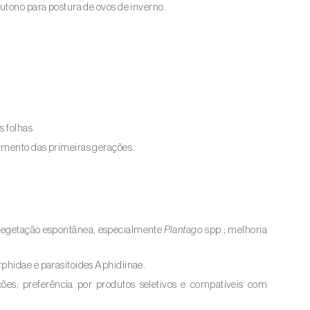
outono para postura de ovos de inverno.
s folhas.
vimento das primeiras gerações.
 vegetação espontânea, especialmente
Plantago
spp.; melhoria
phidae e parasitoides Aphidiinae.
ções; preferência por produtos seletivos e compatíveis com