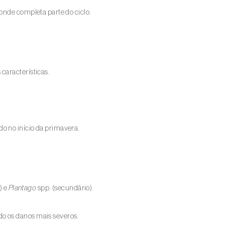
 onde completa parte do ciclo.
características.
o no início da primavera.
) e
Plantago
spp. (secundário).
o os danos mais severos.