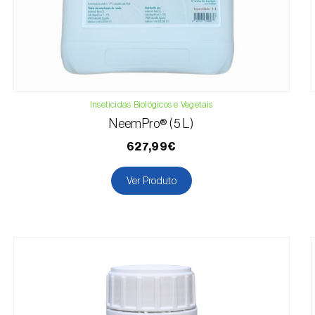
Inseticidas Biológicos e Vegetais
NeemPro® (5 L)
627,99€
Ver Produto