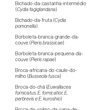
Bichado-da-castanha-intermédio
(
Cydia fagiglandana
)
Bichado-da-fruta (
Cydia
pomonella
)
Borboleta-branca-grande-da-
couve (
Pieris brassicae
)
Borboleta-branca-pequena-da-
couve (
Pieris rapae
)
Broca-africana-do-caule-do-
milho (
Busseola fusca
)
Broca-do-chá (
Euwallacea
fornicatus, E. fornicatior, E.
perbrevis e E. kuroshio
)
Broca-do-colmo-da-cana-de-