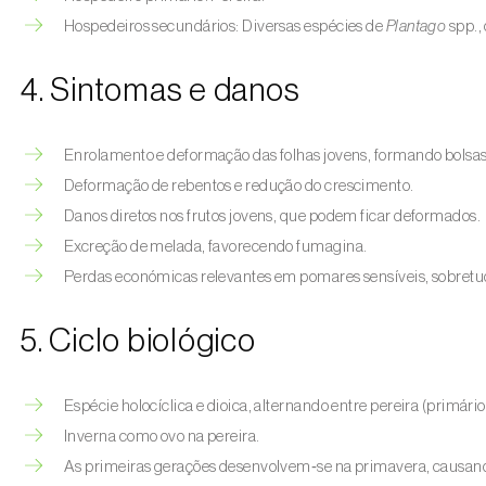
Hospedeiros secundários: Diversas espécies de
Plantago
spp.,
4. Sintomas e danos
Enrolamento e deformação das folhas jovens, formando bolsas 
Deformação de rebentos e redução do crescimento.
Danos diretos nos frutos jovens, que podem ficar deformados.
Excreção de melada, favorecendo fumagina.
Perdas económicas relevantes em pomares sensíveis, sobretud
5. Ciclo biológico
Espécie holocíclica e dioica, alternando entre pereira (primário
Inverna como ovo na pereira.
As primeiras gerações desenvolvem‑se na primavera, causand