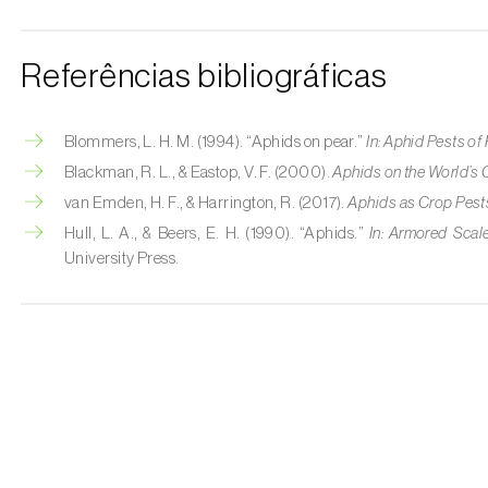
Referências bibliográficas
Blommers, L. H. M. (1994). “Aphids on pear.”
In:
Aphid Pests of 
Blackman, R. L., & Eastop, V. F. (2000).
Aphids on the World’s 
van Emden, H. F., & Harrington, R. (2017).
Aphids as Crop Pest
Hull, L. A., & Beers, E. H. (1990). “Aphids.”
In:
Armored Scale
University Press.