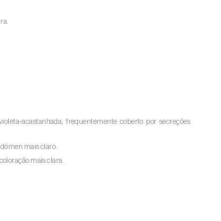
ra.
violeta‑acastanhada, frequentemente coberto por secreções
abdómen mais claro.
coloração mais clara.