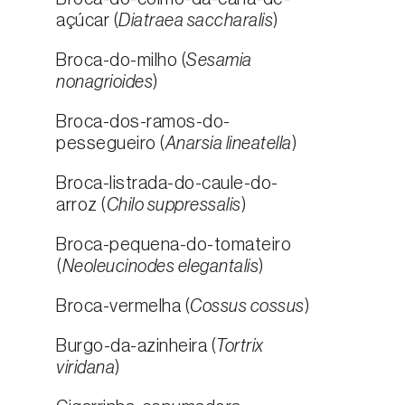
açúcar (
Diatraea saccharalis
)
Broca-do-milho (
Sesamia
nonagrioides
)
Broca-dos-ramos-do-
pessegueiro (
Anarsia lineatella
)
Broca-listrada-do-caule-do-
arroz (
Chilo suppressalis
)
Broca-pequena-do-tomateiro
(
Neoleucinodes elegantalis
)
Broca-vermelha (
Cossus cossus
)
Burgo-da-azinheira (
Tortrix
viridana
)