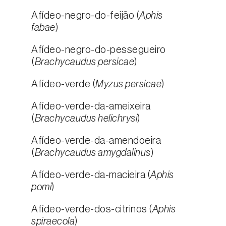
Afídeo-negro-do-feijão (
Aphis
fabae
)
Afídeo-negro-do-pessegueiro
(
Brachycaudus persicae
)
Afídeo-verde (
Myzus persicae
)
Afídeo-verde-da-ameixeira
(
Brachycaudus helichrysi
)
Afídeo-verde-da-amendoeira
(
Brachycaudus amygdalinus
)
Afídeo-verde-da-macieira (
Aphis
pomi
)
Afídeo-verde-dos-citrinos (
Aphis
spiraecola
)