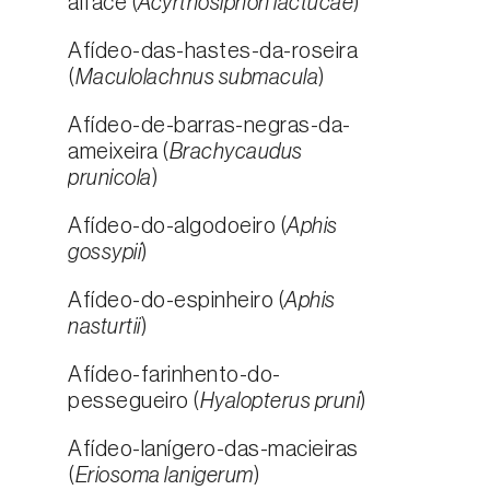
alface (
Acyrthosiphon lactucae
)
Afídeo-das-hastes-da-roseira
(
Maculolachnus submacula
)
Afídeo-de-barras-negras-da-
ameixeira (
Brachycaudus
prunicola
)
Afídeo-do-algodoeiro (
Aphis
gossypii
)
Afídeo-do-espinheiro (
Aphis
nasturtii
)
Afídeo-farinhento-do-
pessegueiro (
Hyalopterus pruni
)
Afídeo-lanígero-das-macieiras
(
Eriosoma lanigerum
)