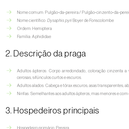
Nome comum: Pulgão‑da‑pereira / Pulgão‑cinzento‑da‑perei
Nome científico:
Dysaphis pyri
Boyer de Fonscolombe
Ordem: Hemiptera
Família: Aphididae
2. Descrição da praga
Adultos ápteros: Corpo arredondado, coloração cinzenta a 
cerosas; sifúnculos curtos e escuros.
Adultos alados: Cabeça e tórax escuros; asas transparentes; 
Ninfas: Semelhantes aos adultos ápteros, mas menores e com 
3. Hospedeiros principais
Hospedeiro primário: Pereira.