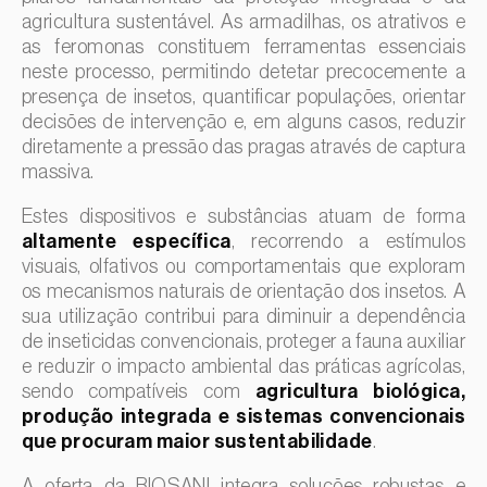
Feijão-comum (
Phaseolus vulgaris
)
agricultura sustentável. As armadilhas, os atrativos e
Cochonilha-de-São-José (
Quadraspidiotus (= Diaspidiotus)
as feromonas constituem ferramentas essenciais
perniciosus
)
Feijão-frade (
Vigna spp.
)
neste processo, permitindo detetar precocemente a
Cochonilha-dos-citrinos (
Planococcus citri
)
Feijoa (
Feijoa sellowiana
)
presença de insetos, quantificar populações, orientar
decisões de intervenção e, em alguns casos, reduzir
Cochonilha-obscura (
Pseudococcus viburni
)
Figueira (
Ficus carica
)
diretamente a pressão das pragas através de captura
Cochonilha-vermelha-dos-citrinos (
Aonidiella aurantii
)
Framboesa (
Rubus idaeus
)
massiva.
Cochonilhas
Framboesa preta (
Rubus occidentalis
)
Estes dispositivos e substâncias atuam de forma
Coleópteros de grandes dimensões
Freixo (
Fraxinus spp.
)
altamente específica
, recorrendo a estímulos
visuais, olfativos ou comportamentais que exploram
Coleópteros de pequenas dimensões
Gerbera (
Gerbera
)
os mecanismos naturais de orientação dos insetos. A
Drosófila-da-asa-manchada (
Drosophila suzukii
)
Girassol (
Helianthus annuus
)
sua utilização contribui para diminuir a dependência
de inseticidas convencionais, proteger a fauna auxiliar
Escaravelho / Gorgulho-vermelho-das-palmeiras
Goiabeira (
Psidium guajava
)
(
Rhynchophorus ferrugineus
)
e reduzir o impacto ambiental das práticas agrícolas,
Grão-de-bico (
Cicer arietinum
)
sendo compatíveis com
agricultura biológica,
Escaravelho-da-agave (
Scyphophorus acupunctatus
)
produção integrada e sistemas convencionais
Groselheira (
Ribes uva-crispa
)
Escaravelho-da-batateira (
Leptinotarsa decemlineata
)
que procuram maior sustentabilidade
.
Groselheira-preta (
Ribes nigrum
)
Escaravelho-da-casca-da-amendoeira (
Scolytus
A oferta da BIOSANI integra soluções robustas e