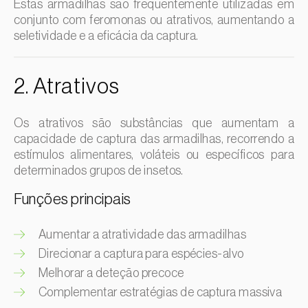
Estas armadilhas são frequentemente utilizadas em
Gorgulho-do-café / cacau (
Araecerus fasciculatus
)
conjunto com feromonas ou atrativos, aumentando a
Meloa (
Cucumis melo: var. reticulatus, var. cantalupensis e
var. inodorus
)
seletividade e a eficácia da captura.
Gorgulho-do-caule-do-repolho (
Ceutorhynchus
quadridens
)
Milho (
Zea mays
)
Gorgulho-do-eucalipto (
Gonipterus platensis
)
Mirtilo (
Vaccinium spp.
)
2. Atrativos
Lagarta-das-pastagens (
Mythimna unipuncta
)
Morango (
Fragaria spp.
)
Os atrativos são substâncias que aumentam a
Lagarta-das-pinhas (
Dioryctria mendacella
)
Mostajeiro-branco (
Sorbus aria
)
capacidade de captura das armadilhas, recorrendo a
Lagarta-do cartucho-da-beterraba (
Spodoptera exigua
)
Nabo (
Brassica rapa
)
estímulos alimentares, voláteis ou específicos para
determinados grupos de insetos.
Lagarta-do-sobreiro (
Lymantria dispar
)
Nectarina (
Prunus persica var. nucipersica
)
Lagarta-do-tomate (
Helicoverpa armigera
)
Nespereira (
Eriobotrya japonica
)
Funções principais
Lagarta-enroladora-das-folhas-das-fruteiras (
Archips
Nogueira (
Juglans regia
)
argyrospila
)
Aumentar a atratividade das armadilhas
Oliveira (
Olea europaea
)
Larva-mineira (
Liriomyza spp.
)
Direcionar a captura para espécies-alvo
Painço (
Panicum miliaceum
)
Melhorar a deteção precoce
Larva-mineira-da-folha-da-macieira (
Leucoptera
malifoliella (=scitella)
)
Palmeira-das-canárias (
Phoenix canariensis
)
Complementar estratégias de captura massiva