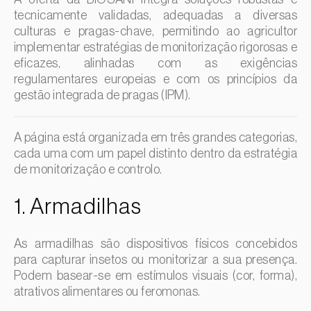
amygdali
)
Inhame / Taro (
Colocasia spp., Dioscorea spp., Alocasia spp.
tecnicamente validadas, adequadas a diversas
e Xanthosoma spp.
)
Escaravelho-da-casca-de-oito-dentes (
Ips typographus
)
culturas e pragas-chave, permitindo ao agricultor
Jasmim (
Jasminum officinale
)
implementar estratégias de monitorização rigorosas e
Escaravelho-da-casca-de-seis-dentes (
Ips sexdentatus
)
eficazes, alinhadas com as exigências
Jiloeiro (
Solanum aethiopicum
)
Escaravelho-da-casca-do-ulmeiro (
Scolytus multistriatus
)
regulamentares europeias e com os princípios da
Kiwi (
Actinidia deliciosa
)
gestão integrada de pragas (IPM).
Escaravelho-da-folha-da-ervilha (
Sitona lineatus
)
Larício / Lariço (
Larix spp.
)
Escaravelho-da-folha-do-ulmeiro (
Pyrrhalta
(=Xanthogaleruca) luteola
)
Lentilha (
Lens culinaris
)
A página está organizada em três grandes categorias,
cada uma com um papel distinto dentro da estratégia
Escaravelho-da-framboesa (
Byturus spp.
)
Levístico (
Levisticum officinale
)
de monitorização e controlo.
Escaravelho-da-nogueira (
Pityophthorus juglandis
)
Lichia (
Litchi chinensis
)
1. Armadilhas
Escaravelho-grande-da-casca-do-larício (
Ips cembrae
)
Limão (
Citrus limon
)
Escaravelho-gravador (
Ips acuminatus
)
Linho (
Linum usitatissimum
)
As armadilhas são dispositivos físicos concebidos
Escaravelho-japonês (
Popillia japonica
)
Loureiro (
Laurus nobilis
)
para capturar insetos ou monitorizar a sua presença.
Escaravelho-oriental (
Exomala (=Anomala) orientalis
)
Podem basear-se em estímulos visuais (cor, forma),
Lulo / Naranjilla (
Solanum quitoense
)
atrativos alimentares ou feromonas.
Escaravelho-rosado-esmeralda (
Cneorhinus serranoi
)
Lúpulo (
Humulus lupulus
)