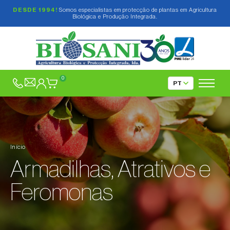
DESDE 1994!
Somos especialistas em protecção de plantas em Agricultura
Biológica e Produção Integrada.
Inseticidas Biológicos e Vegetais
Fungicidas e Elicitores
0
Confusão Sexual
Armadilhas, Atrativos e Feromonas
Armadilhas tipo Delta, tipo Funil e tipo de Água
Início
Armadilhas tipo Pitfall
Armadilhas tipo delta
Armadilhas, Atrativos e
Armadilhas tipo Refúgio
Armadilha tipo funil
Armadilhas cromotrópicas
Feromonas
Armadilhas tipo de Água
Armadilhas só para Pragas Florestais
Para o ar livre
Produtos para moscas da fruta
Para estufas
Feromonas em cápsulas