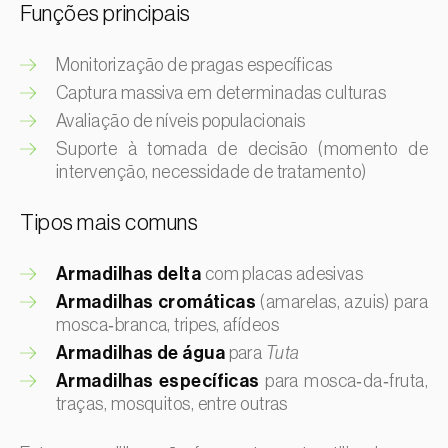
Funções principais
Escaravelhos-capricórnio (
Cerambyx cerdo e C. welensii
)
Luzerna / Alfafa (
Medicago sativa
)
Escaravelhos-espargo (
Crioceris asparagi e C.
Macadamia (
Macadamia spp.
)
Monitorização de pragas específicas
duodecimpunctata
)
Macieira (
Malus domestica
)
Captura massiva em determinadas culturas
Escaravelhos-metálicos-furadores-de-madeira (
Agrilus
spp.
)
Malagueta, chilli e rocoto (
Capsicum annuum, C.
Avaliação de níveis populacionais
frutescens e C. pubescens
)
Suporte à tomada de decisão (momento de
Escolitídeos
Mandioca (
Manihot esculenta
)
intervenção, necessidade de tratamento)
Foracanta ou broca-do-eucalipto (
Phoracantha
semipunctata e P. recurva
)
Mangueira (
Mangifera indica
)
Tipos mais comuns
Gorgulho-americano-da-ameixa (
Conotrachelus
Manjericão / Basílico (
Ocimum basilicum
)
nenuphar
)
Maracujazeiro (
Passiflora edulis
)
Armadilhas delta
com placas adesivas
Gorgulho-da-bananeira (
Cosmopolites sordidus
)
Armadilhas cromáticas
(amarelas, azuis) para
Marmeleiro (
Cydonia oblonga
)
Gorgulho-da-batata-doce (
Cylas puncticollis
)
mosca‑branca, tripes, afídeos
Massango / Milheto (
Pennisetum glaucum
)
Armadilhas de água
para
Tuta
Gorgulho-da-batata-doce (outro) (
Cylas formicarius
elegantulus
)
Medronheiro (
Arbutus unedo
)
Armadilhas específicas
para mosca‑da‑fruta,
traças, mosquitos, entre outras
Gorgulho-da-colza (
Ceutorhynchus napi
)
Melancia (
Citrullus lanatus
)
Gorgulho-da-vinha (
Otiorhynchus sulcatus
)
Melão (
Cucumis melo
)