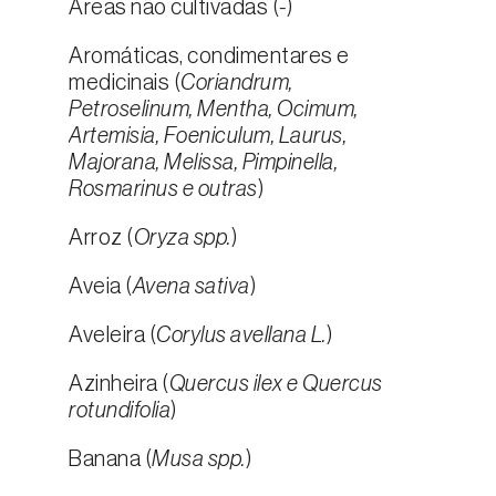
Áreas não cultivadas (
-
)
Aromáticas, condimentares e
medicinais (
Coriandrum,
Petroselinum, Mentha, Ocimum,
Artemisia, Foeniculum, Laurus,
Majorana, Melissa, Pimpinella,
Rosmarinus e outras
)
Arroz (
Oryza spp.
)
Aveia (
Avena sativa
)
Aveleira (
Corylus avellana L.
)
Azinheira (
Quercus ilex e Quercus
rotundifolia
)
Banana (
Musa spp.
)