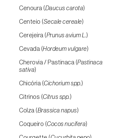
Cenoura (
Daucus carota
)
Centeio (
Secale cereale
)
Cerejeira (
Prunus avium L.
)
Cevada (
Hordeum vulgare
)
Cherovia / Pastinaca (
Pastinaca
sativa
)
Chicória (
Cichorium spp.
)
Citrinos (
Citrus spp.
)
Colza (
Brassica napus
)
Coqueiro (
Cocos nucifera
)
Courgette (
Cucurbita pepo
)