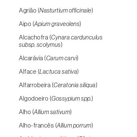
Agrião (
Nasturtium officinale
)
Aipo (
Apium graveolens
)
Alcachofra (
Cynara cardunculus
subsp. scolymus
)
Alcarávia (
Carum carvi
)
Alface (
Lactuca sativa
)
Alfarrobeira (
Ceratonia siliqua
)
Algodoeiro (
Gossypium spp.
)
Alho (
Allium sativum
)
Alho-francês (
Allium porrum
)