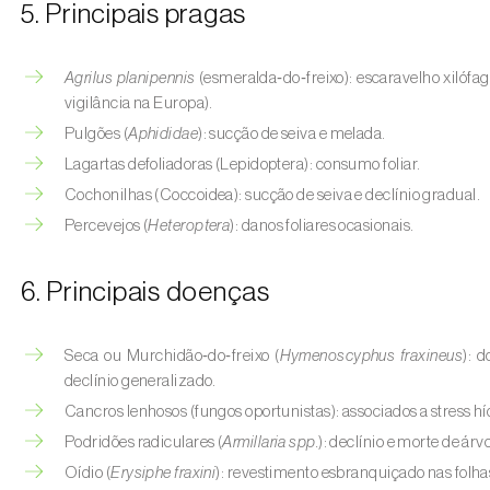
5. Principais pragas
Agrilus planipennis
(esmeralda‑do‑freixo): escaravelho xilófa
vigilância na Europa).
Pulgões (
Aphididae
): sucção de seiva e melada.
Lagartas defoliadoras (Lepidoptera): consumo foliar.
Cochonilhas (Coccoidea): sucção de seiva e declínio gradual.
Percevejos (
Heteroptera
): danos foliares ocasionais.
6. Principais doenças
Seca ou Murchidão‑do‑freixo (
Hymenoscyphus fraxineus
): 
declínio generalizado.
Cancros lenhosos (fungos oportunistas): associados a stress híd
Podridões radiculares (
Armillaria spp.
): declínio e morte de ár
Oídio (
Erysiphe fraxini
): revestimento esbranquiçado nas fol