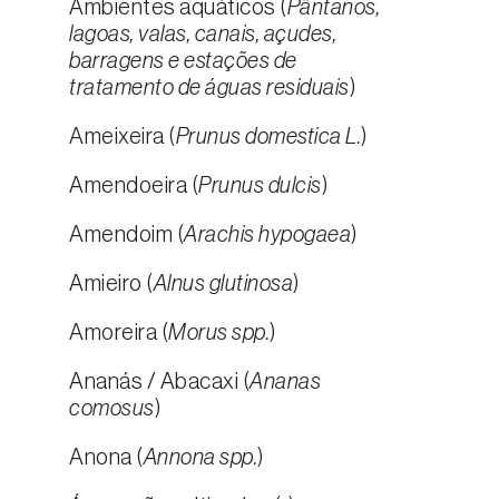
Ambientes aquáticos (
Pântanos,
lagoas, valas, canais, açudes,
barragens e estações de
tratamento de águas residuais
)
Ameixeira (
Prunus domestica L.
)
Amendoeira (
Prunus dulcis
)
Amendoim (
Arachis hypogaea
)
Amieiro (
Alnus glutinosa
)
Amoreira (
Morus spp.
)
Ananás / Abacaxi (
Ananas
comosus
)
Anona (
Annona spp.
)