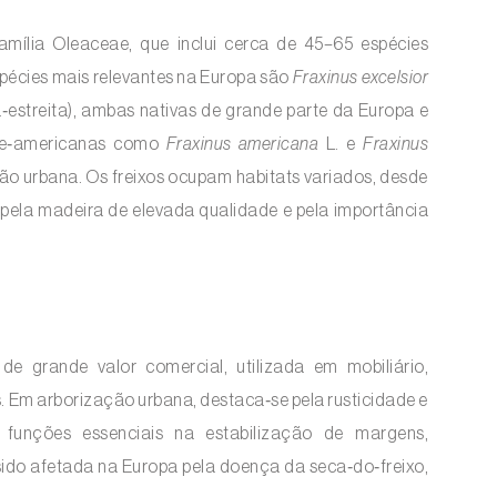
família Oleaceae, que inclui cerca de 45–65 espécies
spécies mais relevantes na Europa são
Fraxinus excelsior
a‑estreita), ambas nativas de grande parte da Europa e
rte‑americanas como
Fraxinus americana
L. e
Fraxinus
ão urbana. Os freixos ocupam habitats variados, desde
 pela madeira de elevada qualidade e pela importância
 de grande valor comercial, utilizada em mobiliário,
s. Em arborização urbana, destaca‑se pela rusticidade e
 funções essenciais na estabilização de margens,
ido afetada na Europa pela doença da seca‑do‑freixo,