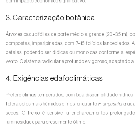
com impacto económico significativo.
3. Caracterização botânica
Árvores caducifólias de porte médio a grande (20–35 m), co
compostas, imparipinadas, com 7–15 folíolos lanceolados. 
pétalas, podendo ser dióicas ou monoicas conforme a espé
vento. O sistema radicular é profundo e vigoroso, adaptado a 
4. Exigências edafoclimáticas
Prefere climas temperados, com boa disponibilidade hídrica
tolera solos mais húmidos e frios, enquanto
F. angustifolia
ada
secos. O freixo é sensível a encharcamentos prolongad
luminosidade para crescimento ótimo.