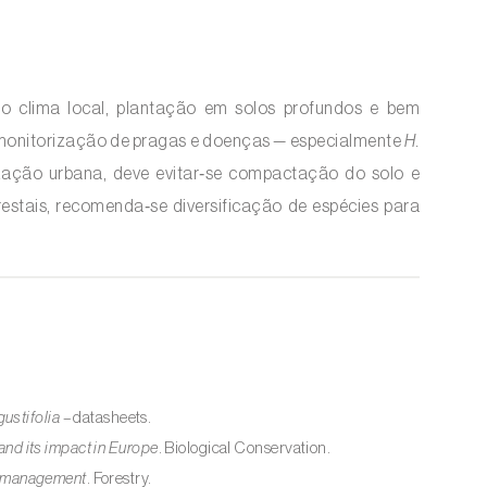
ao clima local, plantação em solos profundos e bem
 monitorização de pragas e doenças — especialmente
H.
ação urbana, deve evitar‑se compactação do solo e
restais, recomenda‑se diversificação de espécies para
gustifolia
– datasheets.
and its impact in Europe
. Biological Conservation.
d management
. Forestry.