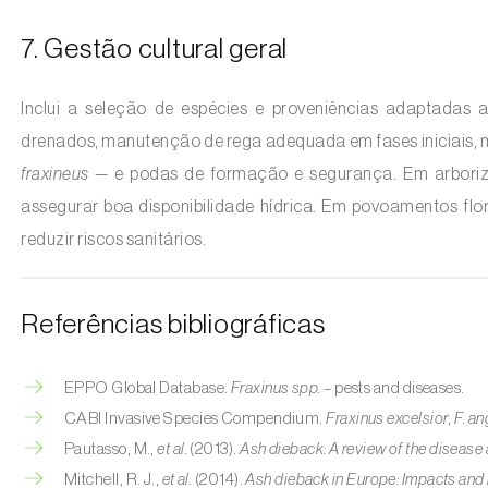
7. Gestão cultural geral
Inclui a seleção de espécies e proveniências adaptadas 
drenados, manutenção de rega adequada em fases iniciais,
fraxineus
— e podas de formação e segurança. Em arboriz
assegurar boa disponibilidade hídrica. Em povoamentos flo
reduzir riscos sanitários.
Referências bibliográficas
EPPO Global Database.
Fraxinus spp.
– pests and diseases.
CABI Invasive Species Compendium.
Fraxinus excelsior
,
F. an
Pautasso, M.,
et al.
(2013).
Ash dieback: A review of the disease 
Mitchell, R. J.,
et al.
(2014).
Ash dieback in Europe: Impacts an