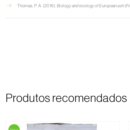
Thomas, P. A. (2016).
Biology and ecology of European ash (Fr
Produtos recomendados
Novo