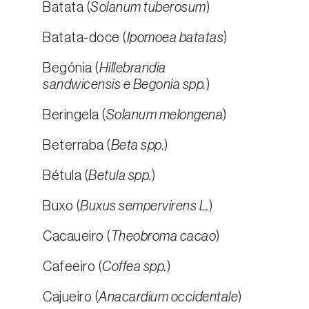
Batata (
Solanum tuberosum
)
Batata-doce (
Ipomoea batatas
)
Begónia (
Hillebrandia
sandwicensis e Begonia spp.
)
Beringela (
Solanum melongena
)
Beterraba (
Beta spp.
)
Bétula (
Betula spp.
)
Buxo (
Buxus sempervirens L.
)
Cacaueiro (
Theobroma cacao
)
Cafeeiro (
Coffea spp.
)
Cajueiro (
Anacardium occidentale
)