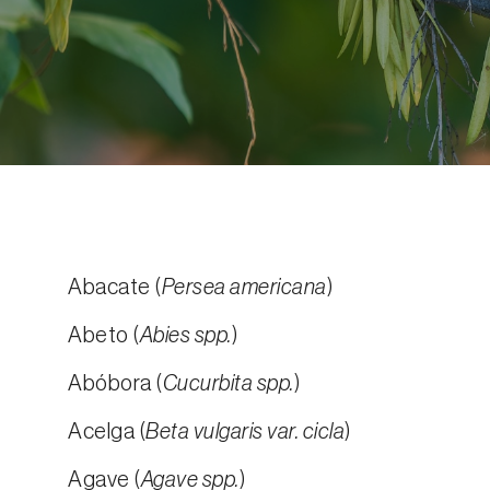
Abacate (
Persea americana
)
Abeto (
Abies spp.
)
Abóbora (
Cucurbita spp.
)
Acelga (
Beta vulgaris var. cicla
)
Agave (
Agave spp.
)