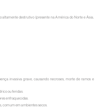
go altamente destrutivo (presente na América do Norte e Ásia;
doença invasiva grave, causando necroses, morte de ramos e
rico ou feridas.
vores enfraquecidas.
has, comum em ambientes secos.