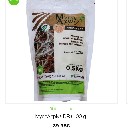
Biofertilizantes
MycoApply® DR (500 g)
39,95€