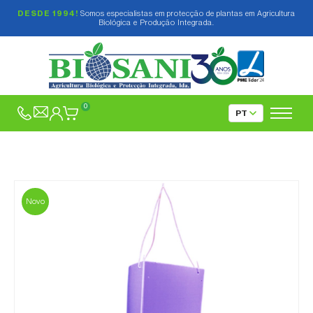
DESDE 1994!
Somos especialistas em protecção de plantas em Agricultura
Biológica e Produção Integrada.
0
Novo