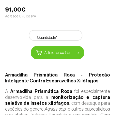
91,00€
Acresce 6% de IVA
Quantidade*
Adicionar ao Carrinho
Armadilha Prismática Roxa - Proteção
Inteligente Contra Escaravelhos Xilófagos
A
Armadilha Prismática Roxa
foi especialmente
desenvolvida para a
monitorização e captura
seletiva de insetos xilófagos
, com destaque para
espécies do género
Agrilus spp.
e outros buprestídeos
que afetam fruteiras, florestais e ornamentais. Com