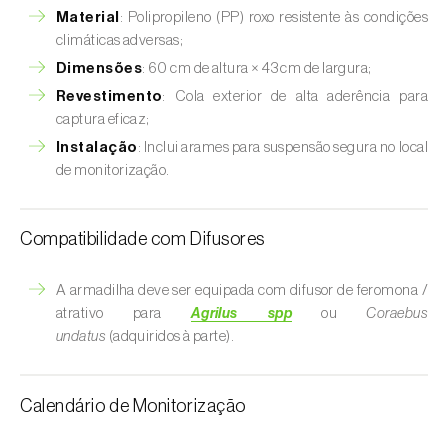
Material
: Polipropileno (PP) roxo resistente às condições
climáticas adversas;
Dimensões
: 60 cm de altura × 43 cm de largura;
Revestimento
: Cola exterior de alta aderência para
captura eficaz;
Instalação
: Inclui arames para suspensão segura no local
de monitorização.
Compatibilidade com Difusores
A armadilha deve ser equipada com difusor de feromona /
atrativo para
Agrilus spp
ou
Coraebus
undatus
(adquiridos à parte).
Calendário de Monitorização