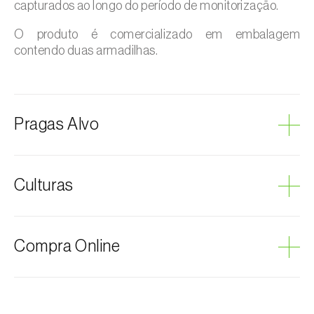
capturados ao longo do período de monitorização.
O produto é comercializado em embalagem
contendo duas armadilhas.
Pragas Alvo
Cobrilha-da-cortiça
Culturas
Coleópteros de grandes dimensões
Escaravelhos-metálicos-furadores-de-
madeira
Amendoeira
Compra Online
Aveleira
Bétula
Carpino-europeu
Os produtos Biosani podem ser encomendados via
internet, através do carrinho de compras em cada
Carvalhos