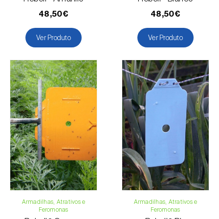
Toranja
48,50€
48,50€
Ulmeiro
Ver Produto
Ver Produto
Armadilhas, Atrativos e
Armadilhas, Atrativos e
Feromonas
Feromonas