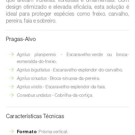
design otimizado e elevada eficácia, esta solução é
ideal para proteger espécies como freixo, carvalho,
pereira, faia e sobreiro.
Pragas-Alvo
Agrilus planipennis
- Escaravelho-verde ou broca-
esmeralda-do-freixo;
Agrilus biguttatus
- Escaravelho-esplendor-do-carvalho;
Agrilus sinuatus
- Broca-sinuosa-da-pereira;
Agrilus viridis
- Escaravelho-esplendor-da-faia;
Coraebus undatus
- Cobrilha-da-cortiça.
Características Técnicas
Formato
: Prisma vertical;