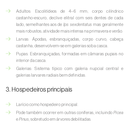
(
Hyalopterus pruni
)
Adultos: Escolitídeos de 4–6 mm; corpo cilíndrico
Afídeo-lanígero-das-macieiras (
Eriosoma
castanho‑escuro; declive elitral com seis dentes de cada
lanigerum
)
lado, semelhantes aos de
Ips sexdentatus
mas geralmente
mais robustos; atividade mais intensa na primavera e verão.
Afídeo-negro-do-feijão (
Aphis fabae
)
Larvas: Ápodas, esbranquiçadas, corpo curvo, cabeça
castanha; desenvolvem‑se em galerias sob a casca.
Afídeo-negro-do-pessegueiro
(
Brachycaudus persicae
)
Pupas: Esbranquiçadas, formadas em câmaras pupais no
interior da casca.
Afídeo-verde (
Myzus persicae
)
Galerias: Sistema típico com galeria nupcial central e
galerias larvares radiais bem definidas.
Afídeo-verde-da-ameixeira (
Brachycaudus
helichrysi
)
3. Hospedeiros principais
Afídeo-verde-da-amendoeira
Larício como hospedeiro principal.
(
Brachycaudus amygdalinus
)
Pode também ocorrer em outras coníferas, incluindo
Picea
Afídeo-verde-da-macieira (
Aphis pomi
)
e
Pinus
, sobretudo em árvores debilitadas.