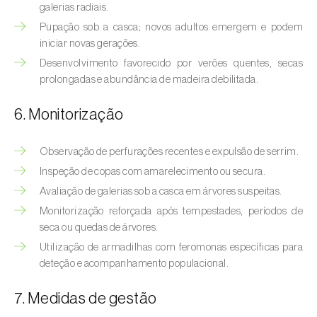
Bichado-da-castanha-intermédio (
Cydia
galerias radiais.
fagiglandana
)
Pupação sob a casca; novos adultos emergem e podem
iniciar novas gerações.
Bichado-da-fruta (
Cydia pomonella
)
Desenvolvimento favorecido por verões quentes, secas
prolongadas e abundância de madeira debilitada.
Borboleta-branca-grande-da-couve (
Pieris
brassicae
)
6. Monitorização
Borboleta-branca-pequena-da-couve
(
Pieris rapae
)
Observação de perfurações recentes e expulsão de serrim.
Inspeção de copas com amarelecimento ou secura.
Broca-africana-do-caule-do-milho
Avaliação de galerias sob a casca em árvores suspeitas.
(
Busseola fusca
)
Monitorização reforçada após tempestades, períodos de
Broca-do-chá (
Euwallacea fornicatus, E.
seca ou quedas de árvores.
fornicatior, E. perbrevis e E. kuroshio
)
Utilização de armadilhas com feromonas específicas para
deteção e acompanhamento populacional.
Broca-do-colmo-da-cana-de-açúcar
(
Diatraea saccharalis
)
7. Medidas de gestão