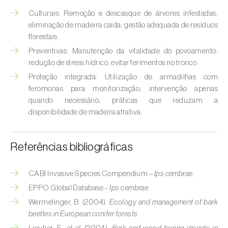
Broca-do-milho (
Sesamia nonagrioides
)
Culturais: Remoção e descasque de árvores infestadas;
eliminação de madeira caída; gestão adequada de resíduos
Broca-dos-ramos-do-pessegueiro (
Anarsia
florestais.
lineatella
)
Preventivas: Manutenção da vitalidade do povoamento;
Broca-listrada-do-caule-do-arroz (
Chilo
redução de stress hídrico; evitar ferimentos no tronco.
suppressalis
)
Proteção integrada: Utilização de armadilhas com
feromonas para monitorização; intervenção apenas
Broca-pequena-do-tomateiro
quando necessário; práticas que reduzam a
(
Neoleucinodes elegantalis
)
disponibilidade de madeira atrativa.
Broca-vermelha (
Cossus cossus
)
Referências bibliográficas
Burgo-da-azinheira (
Tortrix viridana
)
CABI Invasive Species Compendium –
Ips cembrae
.
Cigarrinha-espumadora (
Philaenus
EPPO Global Database –
Ips cembrae
.
spumarius
)
Wermelinger, B. (2004).
Ecology and management of bark
Cigarrinhas (
Jacobiasca lybica, Scaphoideus
beetles in European conifer forests
.
titanus e Empoasca spp.
)