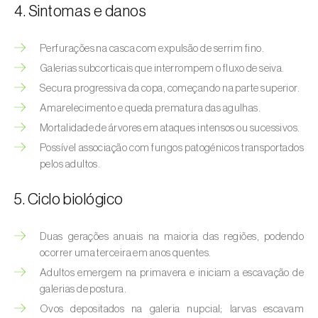
Afídeo-verde-dos-citrinos (
Aphis
4. Sintomas e danos
spiraecola
)
Perfurações na casca com expulsão de serrim fino.
Afídeos
Galerias subcorticais que interrompem o fluxo de seiva.
Alfinetes (
Agriotes spp.
)
Secura progressiva da copa, começando na parte superior.
Amarelecimento e queda prematura das agulhas.
Aranhiço-vermelho (
Tetranychus urticae
)
Mortalidade de árvores em ataques intensos ou sucessivos.
Besouro‑verde‑das‑tílias (
Lytta vesicatoria
)
Possível associação com fungos patogénicos transportados
pelos adultos.
Bichado-da-ameixeira (
Grapholita (=Cydia)
funebrana
)
5. Ciclo biológico
Bichado-da-castanha-do-cedo (
Pammene
Duas gerações anuais na maioria das regiões, podendo
fasciana
)
ocorrer uma terceira em anos quentes.
Adultos emergem na primavera e iniciam a escavação de
Bichado-da-castanha-do-tarde (
Cydia
galerias de postura.
splendana
)
Ovos depositados na galeria nupcial; larvas escavam