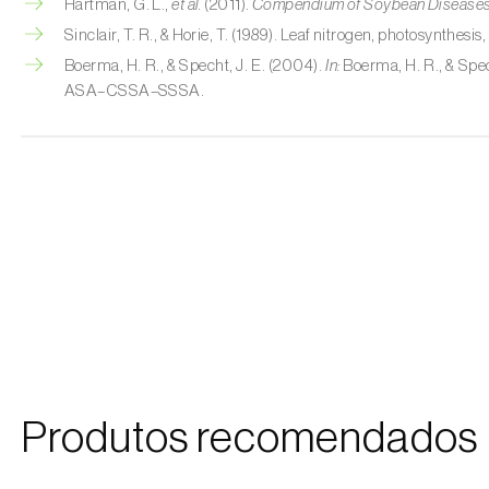
Hartman, G. L.,
et al.
(2011).
Compendium of Soybean Diseases
Sinclair, T. R., & Horie, T. (1989). Leaf nitrogen, photosynthesis
Boerma, H. R., & Specht, J. E. (2004).
In:
Boerma, H. R., & Spech
ASA–CSSA–SSSA.
Produtos recomendados