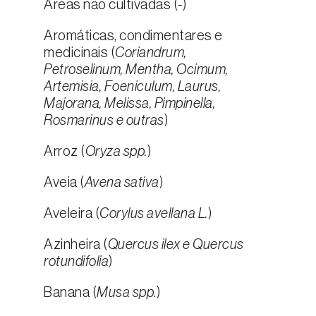
Áreas não cultivadas (
-
)
Aromáticas, condimentares e
medicinais (
Coriandrum,
Petroselinum, Mentha, Ocimum,
Artemisia, Foeniculum, Laurus,
Majorana, Melissa, Pimpinella,
Rosmarinus e outras
)
Arroz (
Oryza spp.
)
Aveia (
Avena sativa
)
Aveleira (
Corylus avellana L.
)
Azinheira (
Quercus ilex e Quercus
rotundifolia
)
Banana (
Musa spp.
)