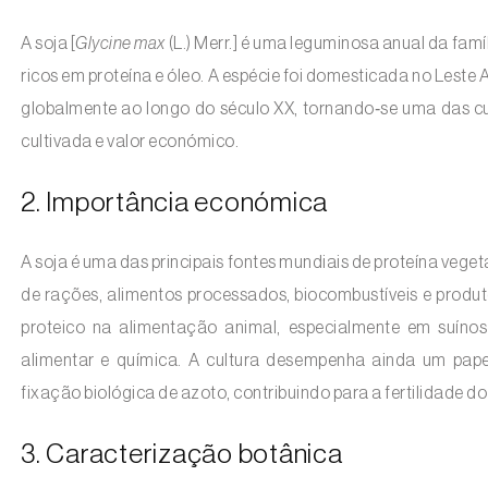
A soja [
Glycine max
(L.) Merr.] é uma leguminosa anual da famí
ricos em proteína e óleo. A espécie foi domesticada no Leste 
globalmente ao longo do século XX, tornando‑se uma das c
cultivada e valor económico.
2. Importância económica
A soja é uma das principais fontes mundiais de proteína vege
de rações, alimentos processados, biocombustíveis e produtos 
proteico na alimentação animal, especialmente em suínos
alimentar e química. A cultura desempenha ainda um pap
fixação biológica de azoto, contribuindo para a fertilidade d
3. Caracterização botânica