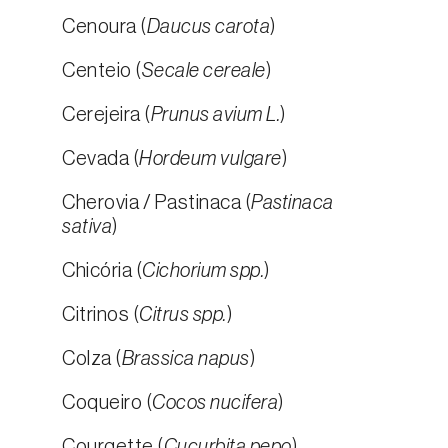
Cenoura (
Daucus carota
)
Centeio (
Secale cereale
)
Cerejeira (
Prunus avium L.
)
Cevada (
Hordeum vulgare
)
Cherovia / Pastinaca (
Pastinaca
sativa
)
Chicória (
Cichorium spp.
)
Citrinos (
Citrus spp.
)
Colza (
Brassica napus
)
Coqueiro (
Cocos nucifera
)
Courgette (
Cucurbita pepo
)