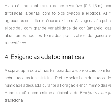
A soja é uma planta anual de porte variável (0,5–1,5 m), c
trifoliadas, alternas, com folíolos ovados a elípticos. A
agrupadas em inflorescências axilares. As vagens são pube
elipsoidal, com grande variabilidade de cor (amarelo, ca
abundantes nódulos formados por rizóbios do género
atmosférico.
4. Exigências edafoclimáticas
A soja adapta-se a climas temperados e subtropicais, com tem
sobretudo nas fases iniciais. Prefere solos bem drenados, de
humidade adequada durante a floração e enchimento das vage
A inoculação com estirpes eficientes de
Bradyrhizobium j
tradicional.