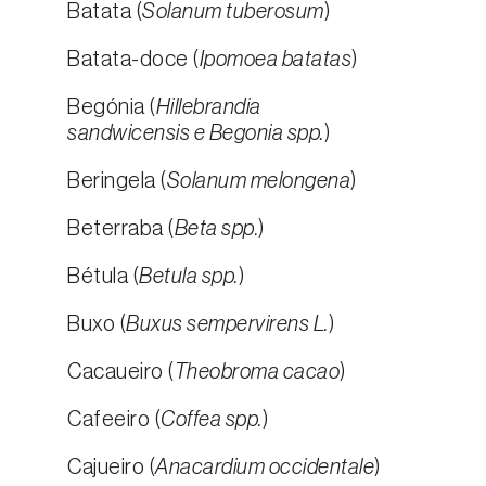
Batata (
Solanum tuberosum
)
Batata-doce (
Ipomoea batatas
)
Begónia (
Hillebrandia
sandwicensis e Begonia spp.
)
Beringela (
Solanum melongena
)
Beterraba (
Beta spp.
)
Bétula (
Betula spp.
)
Buxo (
Buxus sempervirens L.
)
Cacaueiro (
Theobroma cacao
)
Cafeeiro (
Coffea spp.
)
Cajueiro (
Anacardium occidentale
)