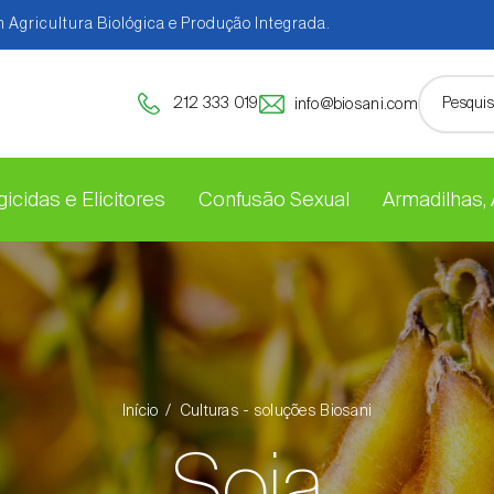
 Agricultura Biológica e Produção Integrada.
212 333 019
info@biosani.com
icidas e Elicitores
Confusão Sexual
Armadilhas,
Início
Culturas - soluções Biosani
Soja