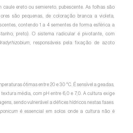
om caule ereto ou semiereto, pubescente. As folhas são
s flores são pequenas, de coloração branca a violeta,
scentes, contendo 1 a 4 sementes de forma esférica a
stanho, preto). O sistema radicular é pivotante, com
Bradyrhizobium
, responsáveis pela fixação de azoto
peraturas ótimas entre 20 e 30 °C. É sensível a geadas,
 textura média, com pH entre 6,0 e 7,0. A cultura exige
ns, sendo vulnerável a défices hídricos nestas fases.
aponicum
é essencial em solos onde a cultura não é