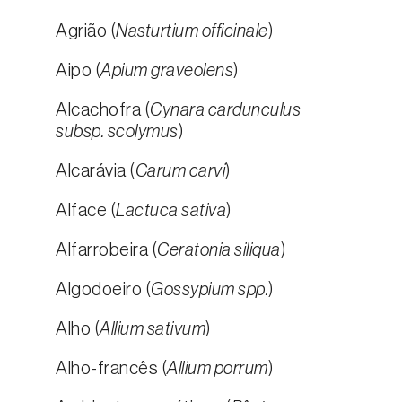
Agrião (
Nasturtium officinale
)
Aipo (
Apium graveolens
)
Alcachofra (
Cynara cardunculus
subsp. scolymus
)
Alcarávia (
Carum carvi
)
Alface (
Lactuca sativa
)
Alfarrobeira (
Ceratonia siliqua
)
Algodoeiro (
Gossypium spp.
)
Alho (
Allium sativum
)
Alho-francês (
Allium porrum
)