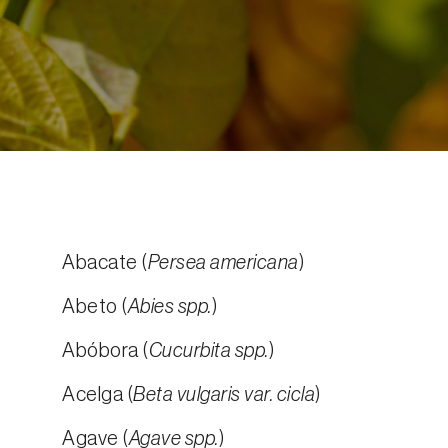
Abacate (
Persea americana
)
Abeto (
Abies spp.
)
Abóbora (
Cucurbita spp.
)
Acelga (
Beta vulgaris var. cicla
)
Agave (
Agave spp.
)