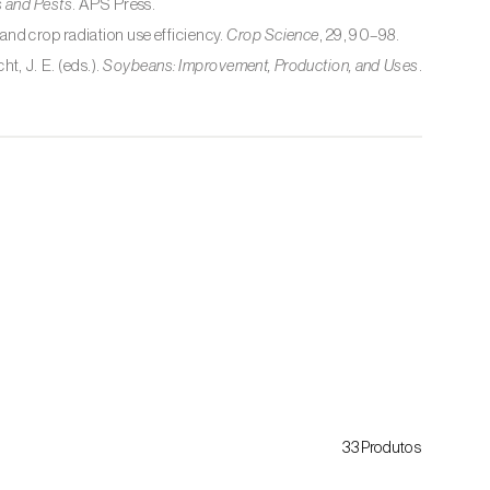
 and Pests
. APS Press.
, and crop radiation use efficiency.
Crop Science
, 29, 90–98.
t, J. E. (eds.).
Soybeans: Improvement, Production, and Uses
.
33Produtos