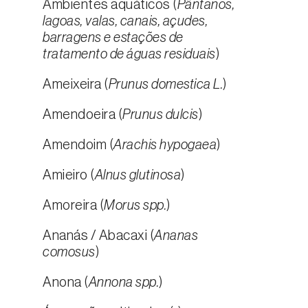
Ambientes aquáticos (
Pântanos,
lagoas, valas, canais, açudes,
barragens e estações de
tratamento de águas residuais
)
Ameixeira (
Prunus domestica L.
)
Amendoeira (
Prunus dulcis
)
Amendoim (
Arachis hypogaea
)
Amieiro (
Alnus glutinosa
)
Amoreira (
Morus spp.
)
Ananás / Abacaxi (
Ananas
comosus
)
Anona (
Annona spp.
)