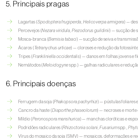
5. Principais pragas
Lagartas (
Spodoptera frugiperda
,
Helicoverpa armigera
) — de
Percevejos (
Nezara viridula
,
Piezodorus guildinii
) — sucção de 
Mosca‑branca (
Bemisia tabaci
) — sucção de seiva e transmissã
Ácaros (
Tetranychus urticae
) — cloroses e redução da fotossínt
Tripes (
Frankliniella occidentalis
) — danos em folhas jovens e 
Nemátodos (
Meloidogyne
spp.) — galhas radiculares e reduçã
6. Principais doenças
Ferrugem da soja (
Phakopsora pachyrhizi
) — pústulas foliares
Cancro da haste (
Diaporthe phaseolorum
) — necroses e morte 
Míldio (
Peronospora manshurica
) — manchas cloróticas e espo
Podridões radiculares (
Rhizoctonia solani
,
Fusarium
spp.,
Phyt
Vírus do mosaico da soja (SMV) — mosaicos, deformações e r