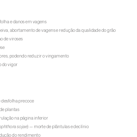
sfolha e danos em vagens
seiva, abortamento de vagens e redução da qualidade do grão
o de viroses
ese
flores, podendo reduzir o vingamento
o do vigor
 e desfolha precoce
de plantas
rulação na página inferior
ophthora sojae
) — morte de plântulas e declínio
edução do rendimento