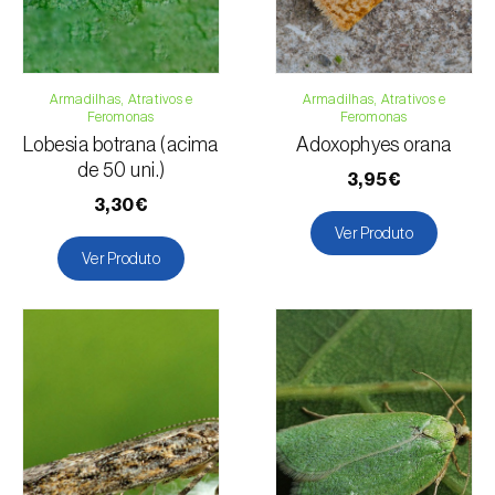
Feijão-comum
Girassol
Linho
Armadilhas, Atrativos e
Luzerna / Alfafa
Armadilhas, Atrativos e
Feromonas
Feromonas
Macieira
Lobesia botrana (acima
Adoxophyes orana
Malagueta, chilli e rocoto
de 50 uni.)
3,95€
Mangueira
3,30€
Melancia
Ver Produto
Melão
Ver Produto
Milho
Nectarina
Pessegueiro
Pimento
Pinheiro
Pinheiro-manso
Quiabo