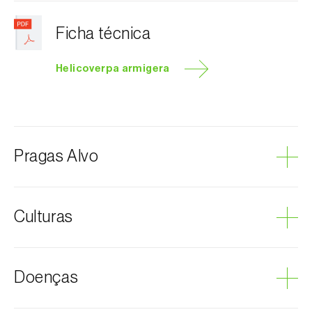
Ficha técnica
Helicoverpa armigera
Pragas Alvo
Lagarta-do-tomate
Culturas
Abóbora
Doenças
Alface
Algodoeiro