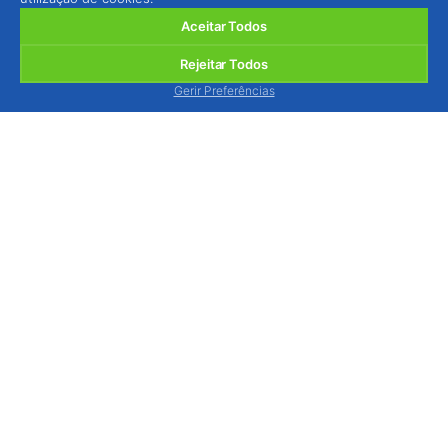
Aceitar Todos
Rejeitar Todos
Gerir Preferências
BIOSANI - Agricultura Biológica e Protecção
Integrada, Lda.
Quinta de São Brás, Serra do Louro, 2950-354
Palmela, Portugal
ver mapa
Estamos disponíveis para o atender, via contacto
telefónico, de segunda a sexta-feira das 9h às 13h
e das 14h às 18h.
Tel.: (+351) 212 333 019
(chamada p/ rede fixa