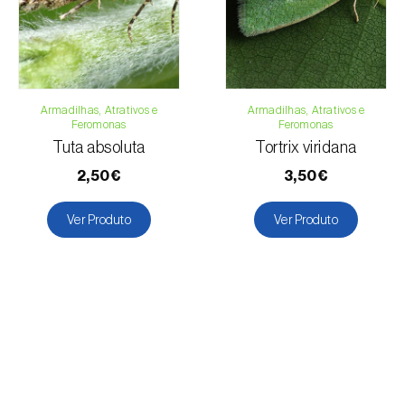
Romãzeira
Soja
Tomateiro
Tremoceiro
Trevo forrageiro
Armadilhas, Atrativos e
Armadilhas, Atrativos e
Feromonas
Feromonas
Trigo
Tuta absoluta
Tortrix viridana
Vinha
2,50€
3,50€
Ver Produto
Ver Produto