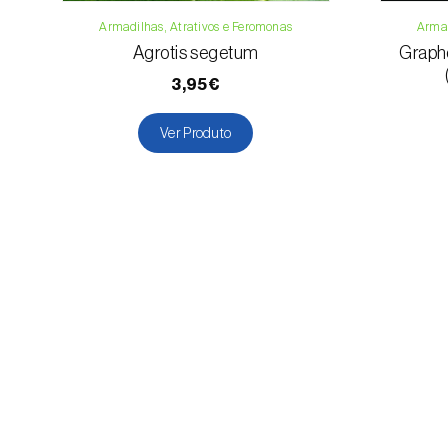
Armadilhas, Atrativos e Feromonas
Armad
Agrotis segetum
Grapho
3,95€
Ver Produto