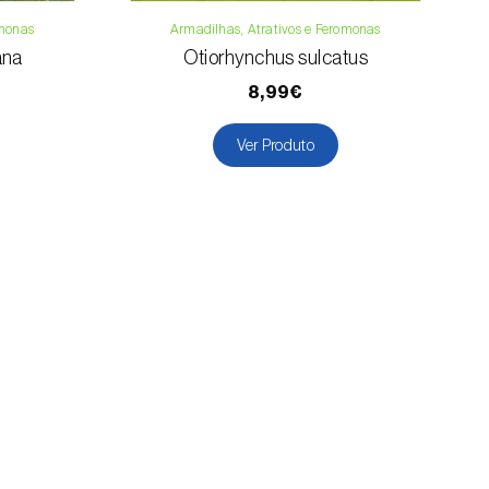
omonas
Armadilhas, Atrativos e Feromonas
ana
Otiorhynchus sulcatus
8,99€
Ver Produto