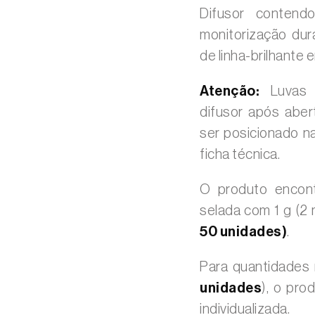
Difusor conten
monitorização dur
de linha-brilhante 
Atenção:
Luvas d
difusor após abe
ser posicionado n
ficha técnica.
O produto encont
selada com 1 g (2
50 unidades)
.
Para quantidades
unidades
), o pro
individualizada.