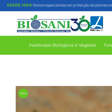
DESDE 1994!
Somos especialistas em protecção de plantas em
Inseticidas Biológicos e Vegetais
Fung
Novo