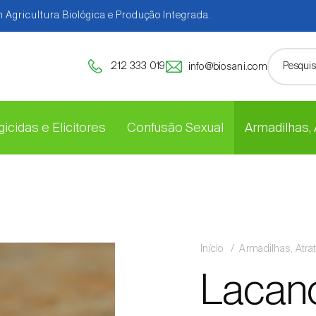
 Agricultura Biológica e Produção Integrada.
212 333 019
info@biosani.com
icidas e Elicitores
Confusão Sexual
Armadilhas,
Início
Armadilhas, Atra
Lacano