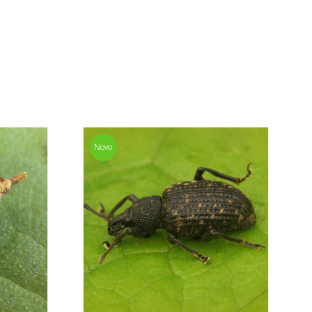
valor mais económico. Após receber a
sani contacta o cliente o mais brevemente
mação referente ao valor total da encomenda
mento.
da, contacte-nos:
33 019
Novo
osani.com
contacto