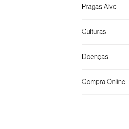
Pragas Alvo
Traça-de-olhos
Culturas
Couve
Doenças
Tomateiro
Podridão cinze
Compra Online
Os produtos Bios
através do carrinh
O valor dos port