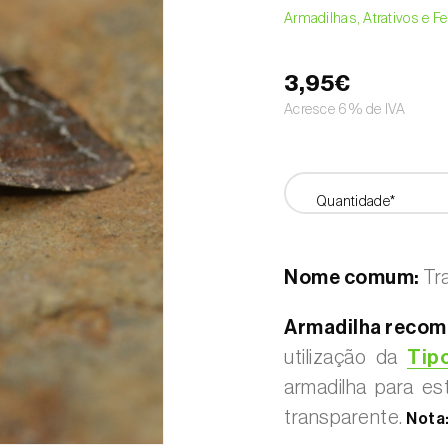
Armadilhas, Atrativos e 
3,95€
Acresce 6% de IVA
Quantidade*
Nome comum:
Tra
Armadilha recom
utilização da
Tipo
armadilha para es
transparente.
Nota