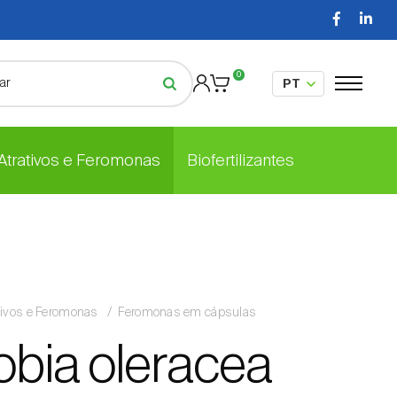
0
 Atrativos e Feromonas
Biofertilizantes
tivos e Feromonas
Feromonas em cápsulas
bia oleracea