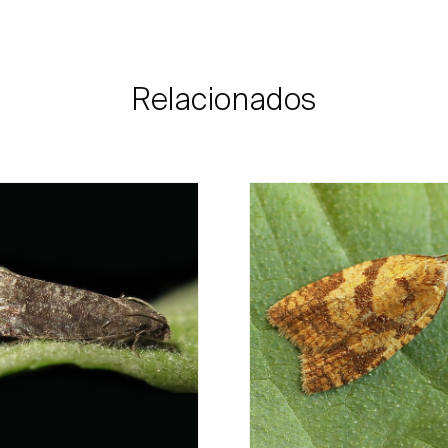
necessidade e 
encomenda, a Bio
possível com infor
Relacionados
e dados para paga
Para qualquer dúvi
Telefone:
212 3
Email:
info@bi
Formulário de 