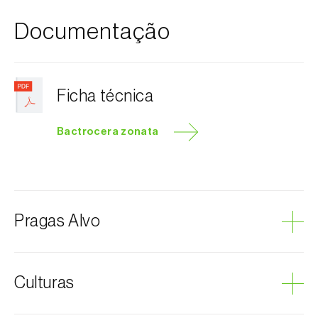
Documentação
Ficha técnica
Bactrocera zonata
Pragas Alvo
Mosca-do-pêssego
Culturas