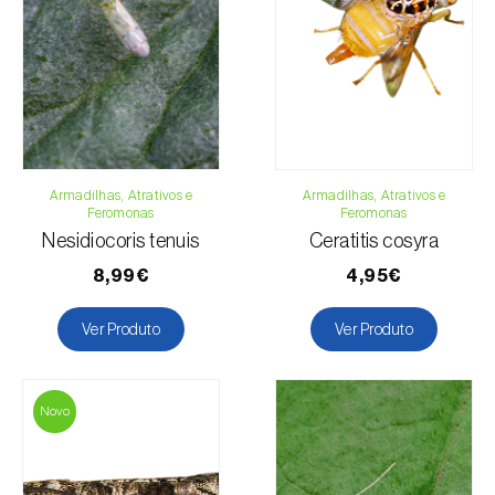
Telefone:
212 333 019
Email:
info@biosani.com
Formulário de contacto
Armadilhas, Atrativos e
Armadilhas, Atrativos e
Feromonas
Feromonas
Nesidiocoris tenuis
Ceratitis cosyra
8,99€
4,95€
Ver Produto
Ver Produto
Novo