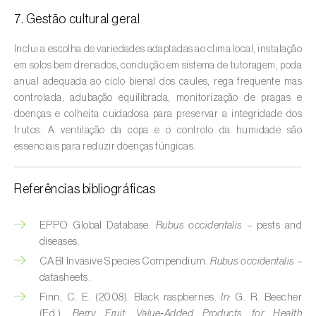
Cebola (
Allium cepa
)
7. Gestão cultural geral
Cedro (
Cedrus spp.
)
Inclui a escolha de variedades adaptadas ao clima local, instalação
Cenoura (
Daucus carota
)
em solos bem drenados, condução em sistema de tutoragem, poda
anual adequada ao ciclo bienal dos caules, rega frequente mas
Centeio (
Secale cereale
)
controlada, adubação equilibrada, monitorização de pragas e
doenças e colheita cuidadosa para preservar a integridade dos
Cerejeira (
Prunus avium L.
)
frutos. A ventilação da copa e o controlo da humidade são
essenciais para reduzir doenças fúngicas.
Cevada (
Hordeum vulgare
)
Cherovia / Pastinaca (
Pastinaca sativa
)
Referências bibliográficas
Chicória (
Cichorium spp.
)
EPPO Global Database.
Rubus occidentalis
– pests and
diseases.
Citrinos (
Citrus spp.
)
CABI Invasive Species Compendium.
Rubus occidentalis
–
datasheets.
Colza (
Brassica napus
)
Finn, C. E. (2008). Black raspberries.
In:
G. R. Beecher
Coqueiro (
Cocos nucifera
)
(Ed.),
Berry Fruit: Value‑Added Products for Health