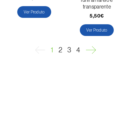
Melancia (
Citrullus lanatus
)
transparente
Ver Produto
Melão (
Cucumis melo
)
5,50€
Meloa (
Cucumis melo: var. reticulatus, var.
Ver Produto
cantalupensis e var. inodorus
)
Milho (
Zea mays
)
1
2
3
4
Mirtilo (
Vaccinium spp.
)
Morango (
Fragaria spp.
)
Mostajeiro-branco (
Sorbus aria
)
Nabo (
Brassica rapa
)
Nectarina (
Prunus persica var. nucipersica
)
Nespereira (
Eriobotrya japonica
)