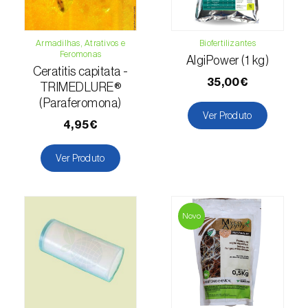
Lentilha (
Lens culinaris
)
Armadilhas, Atrativos e
Biofertilizantes
Feromonas
Levístico (
Levisticum officinale
)
AlgiPower (1 kg)
Ceratitis capitata -
35,00€
TRIMEDLURE®
Lichia (
Litchi chinensis
)
(Paraferomona)
Ver Produto
Limão (
Citrus limon
)
4,95€
Linho (
Linum usitatissimum
)
Ver Produto
Loureiro (
Laurus nobilis
)
Lulo / Naranjilla (
Solanum quitoense
)
Novo
Lúpulo (
Humulus lupulus
)
Luzerna / Alfafa (
Medicago sativa
)
Macadamia (
Macadamia spp.
)