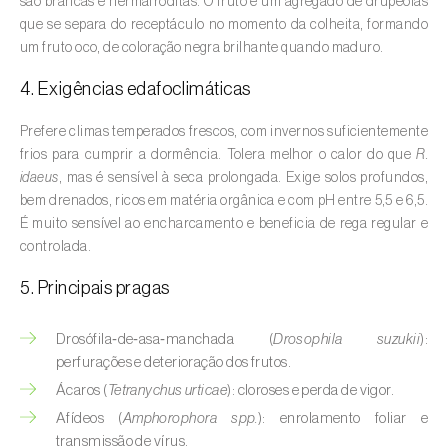
são brancas e hermafroditas. O fruto é um agregado de drupéolas
Aveleira (
Corylus avellana L.
)
que se separa do receptáculo no momento da colheita, formando
um fruto oco, de coloração negra brilhante quando maduro.
Azinheira (
Quercus ilex e Quercus
rotundifolia
)
4. Exigências edafoclimáticas
Banana (
Musa spp.
)
Prefere climas temperados frescos, com invernos suficientemente
frios para cumprir a dormência. Tolera melhor o calor do que
R.
Batata (
Solanum tuberosum
)
idaeus
, mas é sensível à seca prolongada. Exige solos profundos,
bem drenados, ricos em matéria orgânica e com pH entre 5,5 e 6,5.
Batata-doce (
Ipomoea batatas
)
É muito sensível ao encharcamento e beneficia de rega regular e
controlada.
Begónia (
Hillebrandia sandwicensis e
Begonia spp.
)
5. Principais pragas
Beringela (
Solanum melongena
)
Drosófila‑de‑asa‑manchada (
Drosophila suzukii
):
perfurações e deterioração dos frutos.
Beterraba (
Beta spp.
)
Ácaros (
Tetranychus urticae
): cloroses e perda de vigor.
Bétula (
Betula spp.
)
Afídeos (
Amphorophora spp.
): enrolamento foliar e
transmissão de vírus.