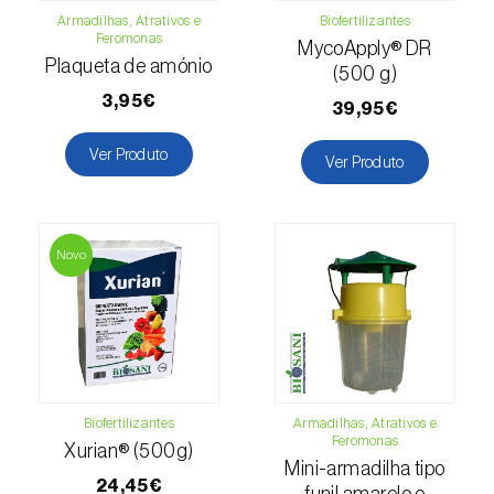
Armadilhas, Atrativos e
Biofertilizantes
Macieira (
Malus domestica
)
Feromonas
MycoApply® DR
Plaqueta de amónio
(500 g)
Malagueta, chilli e rocoto (
Capsicum
3,95€
annuum, C. frutescens e C. pubescens
)
39,95€
Ver Produto
Mandioca (
Manihot esculenta
)
Ver Produto
Mangueira (
Mangifera indica
)
Manjericão / Basílico (
Ocimum basilicum
)
Novo
Maracujazeiro (
Passiflora edulis
)
Marmeleiro (
Cydonia oblonga
)
Massango / Milheto (
Pennisetum glaucum
)
Biofertilizantes
Armadilhas, Atrativos e
Feromonas
Medronheiro (
Arbutus unedo
)
Xurian® (500g)
Mini-armadilha tipo
24,45€
funil amarelo e