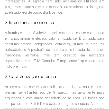
interespécies. A espécie tem sido amplamente utilizada em
programas de melhoramento devido à sua resistência a doenças e
Amieiro (
Alnus glutinosa
)
ao elevado teor de compostos bioativos.
Amoreira (
Morus spp.
)
2. Importância económica
Ananás / Abacaxi (
Ananas comosus
)
A framboesa preta é valorizada pelo sabor intenso, cor escura rica
em antocianinas e elevado valor antioxidante. É utilizada para
Anona (
Annona spp.
)
consumo fresco, congelados, compotas, sumos e produtos
nutracêuticos. A produção comercial é mais limitada do que a de
Áreas não cultivadas (
-
)
framboesa vermelha, mas tem crescido em mercados
especializados nos EUA, Canadá e Europa, onde é apreciada como
Aromáticas, condimentares e medicinais
fruto premium.
(
Coriandrum, Petroselinum, Mentha, Ocimum,
Artemisia, Foeniculum, Laurus, Majorana,
3. Caracterização botânica
Melissa, Pimpinella, Rosmarinus e outras
)
Arbusto perene com sistema radicular duradouro e caules aéreos
Arroz (
Oryza spp.
)
bienais, semelhantes aos de
R. idaeus
, mas geralmente mais
arqueados e com maior densidade de acúleos. As folhas são
Aveia (
Avena sativa
)
compostas, com 3–5 folíolos ovais e margens serradas. As flores