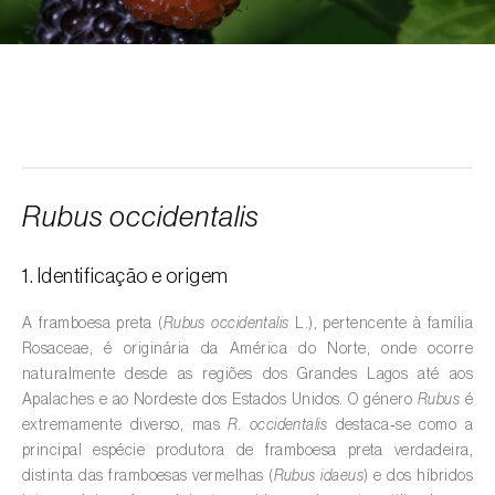
Alcarávia (
Carum carvi
)
Alface (
Lactuca sativa
)
Alfarrobeira (
Ceratonia siliqua
)
Algodoeiro (
Gossypium spp.
)
Alho (
Allium sativum
)
Rubus occidentalis
Alho-francês (
Allium porrum
)
1. Identificação e origem
Ambientes aquáticos (
Pântanos, lagoas,
valas, canais, açudes, barragens e estações
A framboesa preta (
Rubus occidentalis
L.), pertencente à família
de tratamento de águas residuais
)
Rosaceae, é originária da América do Norte, onde ocorre
naturalmente desde as regiões dos Grandes Lagos até aos
Ameixeira (
Prunus domestica L.
)
Apalaches e ao Nordeste dos Estados Unidos. O género
Rubus
é
extremamente diverso, mas
R. occidentalis
destaca‑se como a
Amendoeira (
Prunus dulcis
)
principal espécie produtora de framboesa preta verdadeira,
distinta das framboesas vermelhas (
Rubus idaeus
) e dos híbridos
Amendoim (
Arachis hypogaea
)