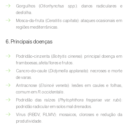
Buxo (
Buxus sempervirens L.
)
Gorgulhos (
Otiorhynchus spp.
): danos radiculares e
desfolha.
Cacaueiro (
Theobroma cacao
)
Mosca‑da‑fruta (
Ceratitis capitata
): ataques ocasionais em
regiões mediterrânicas.
Cafeeiro (
Coffea spp.
)
Cajueiro (
Anacardium occidentale
)
6. Principais doenças
Cana-de-açúcar (
Saccharum spp.
)
Podridão‑cinzenta (
Botrytis cinerea
): principal doença em
framboesas, afeta flores e frutos.
Cânhamo / Canábis (
Cannabis sativa
)
Cancro‑do‑caule (
Didymella applanata
): necroses e morte
de varas.
Carambola (
Averrhoa carambola
)
Antracnose (
Elsinoë veneta
): lesões em caules e folhas,
Carpino-europeu (
Carpinus betulus
)
comum em
R. occidentalis
.
Podridão das raízes (
Phytophthora fragariae var. rubi
):
Carvalhos (
Quercus spp. e Fagus spp.
)
podridão radicular em solos mal drenados.
Vírus (RBDV, RLMV): mosaicos, cloroses e redução da
Castanheiro (
Castanea sativa
)
produtividade.