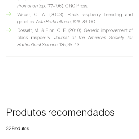
Promotion
(pp. 177–196). CRC Press.
Courgette (
Cucurbita pepo
)
Weber, C. A. (2003). Black raspberry breeding and
genetics.
Acta Horticulturae
, 626, 83–90.
Couve (
Brassica oleracea
)
Dossett, M., & Finn, C. E. (2010). Genetic improvement of
black raspberry.
Journal of the American Society for
Craveiro (
Dianthus caryophyllus
)
Horticultural Science
, 135, 35–43.
Crisântemo (
Chrysanthemum spp.
)
Damasqueiro / Alperce (
Prunus armeniaca
)
Diospireiro (
Diospyros spp.
)
Dracena (
Dracaena spp.
)
Endívia (
Cichorium intybus
)
Produtos recomendados
Ervilha (
Pisum sativum
)
32Produtos
Espargo (
Asparagus officinalis
)