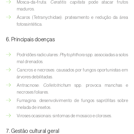
Mosca‑da‑fruta:
Ceratitis capitata
pode atacar frutos
Buxo (
Buxus sempervirens L.
)
maduros.
Cacaueiro (
Theobroma cacao
)
Ácaros (Tetranychidae): prateamento e redução da área
fotossintética.
Cafeeiro (
Coffea spp.
)
6. Principais doenças
Cajueiro (
Anacardium occidentale
)
Podridões radiculares:
Phytophthora
spp. associadas a solos
Cana-de-açúcar (
Saccharum spp.
)
mal drenados.
Cânhamo / Canábis (
Cannabis sativa
)
Cancros e necroses: causados por fungos oportunistas em
árvores debilitadas.
Carambola (
Averrhoa carambola
)
Antracnose:
Colletotrichum
spp. provoca manchas e
necroses foliares.
Carpino-europeu (
Carpinus betulus
)
Fumagina: desenvolvimento de fungos saprófitas sobre
melada de insetos.
Carvalhos (
Quercus spp. e Fagus spp.
)
Viroses ocasionais: sintomas de mosaico e cloroses.
Castanheiro (
Castanea sativa
)
7. Gestão cultural geral