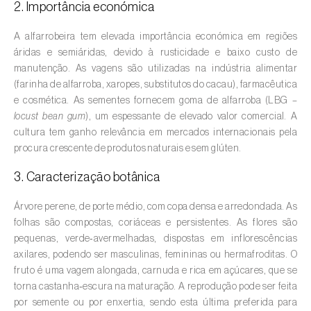
2. Importância económica
Amieiro (
Alnus glutinosa
)
A alfarrobeira tem elevada importância económica em regiões
áridas e semiáridas, devido à rusticidade e baixo custo de
Amoreira (
Morus spp.
)
manutenção. As vagens são utilizadas na indústria alimentar
(farinha de alfarroba, xaropes, substitutos do cacau), farmacêutica
Ananás / Abacaxi (
Ananas comosus
)
e cosmética. As sementes fornecem goma de alfarroba (LBG –
locust bean gum
), um espessante de elevado valor comercial. A
Anona (
Annona spp.
)
cultura tem ganho relevância em mercados internacionais pela
Áreas não cultivadas (
-
)
procura crescente de produtos naturais e sem glúten.
3. Caracterização botânica
Aromáticas, condimentares e medicinais
(
Coriandrum, Petroselinum, Mentha, Ocimum,
Árvore perene, de porte médio, com copa densa e arredondada. As
Artemisia, Foeniculum, Laurus, Majorana,
folhas são compostas, coriáceas e persistentes. As flores são
Melissa, Pimpinella, Rosmarinus e outras
)
pequenas, verde‑avermelhadas, dispostas em inflorescências
axilares, podendo ser masculinas, femininas ou hermafroditas. O
Arroz (
Oryza spp.
)
fruto é uma vagem alongada, carnuda e rica em açúcares, que se
torna castanha‑escura na maturação. A reprodução pode ser feita
Aveia (
Avena sativa
)
por semente ou por enxertia, sendo esta última preferida para