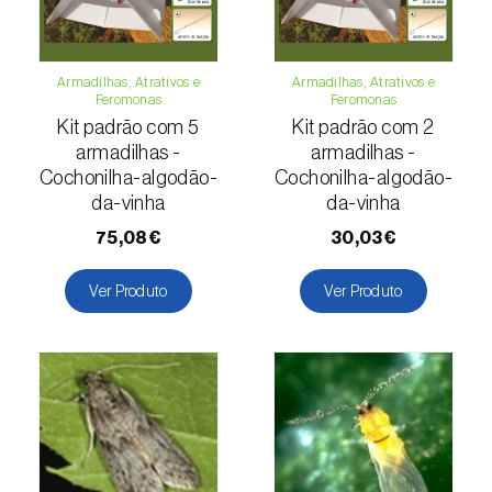
Girassol (
Helianthus annuus
)
Goiabeira (
Psidium guajava
)
Armadilhas, Atrativos e
Armadilhas, Atrativos e
Feromonas
Feromonas
Grão-de-bico (
Cicer arietinum
)
Kit padrão com 5
Kit padrão com 2
armadilhas -
armadilhas -
Groselheira (
Ribes uva-crispa
)
Cochonilha-algodão-
Cochonilha-algodão-
da-vinha
da-vinha
Groselheira-preta (
Ribes nigrum
)
75,08€
30,03€
Inhame / Taro (
Colocasia spp., Dioscorea
Ver Produto
Ver Produto
spp., Alocasia spp. e Xanthosoma spp.
)
Jasmim (
Jasminum officinale
)
Jiloeiro (
Solanum aethiopicum
)
Kiwi (
Actinidia deliciosa
)
Larício / Lariço (
Larix spp.
)