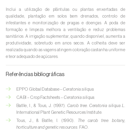
Cebola (
Allium cepa
)
Inclui a utilização de plântulas ou plantas enxertadas de
Cedro (
Cedrus spp.
)
qualidade, plantação em solos bem drenados, controlo de
infestantes e monitorização de pragas e doenças. A poda de
Cenoura (
Daucus carota
)
formação e limpeza melhora a ventilação e reduz problemas
sanitários. A irrigação suplementar, quando disponível, aumenta a
Centeio (
Secale cereale
)
produtividade, sobretudo em anos secos. A colheita deve ser
realizada quando as vagens atingem coloração castanha uniforme
Cerejeira (
Prunus avium L.
)
e teor adequado de açúcares.
Cevada (
Hordeum vulgare
)
Referências bibliográficas
Cherovia / Pastinaca (
Pastinaca sativa
)
EPPO Global Database –
Ceratonia siliqua.
Chicória (
Cichorium spp.
)
CABI – Crop Factsheets –
Ceratonia siliqua.
Citrinos (
Citrus spp.
)
Batlle, I., & Tous, J. (1997).
Carob tree. Ceratonia siliqua L.
International Plant Genetic Resources Institute.
Colza (
Brassica napus
)
Tous, J., & Batlle, I. (1990).
The carob tree: botany,
horticulture and genetic resources
. FAO.
Coqueiro (
Cocos nucifera
)