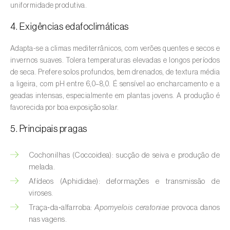
uniformidade produtiva.
Aveleira (
Corylus avellana L.
)
4. Exigências edafoclimáticas
Azinheira (
Quercus ilex e Quercus
rotundifolia
)
Adapta-se a climas mediterrânicos, com verões quentes e secos e
invernos suaves. Tolera temperaturas elevadas e longos períodos
Banana (
Musa spp.
)
de seca. Prefere solos profundos, bem drenados, de textura média
a ligeira, com pH entre 6,0–8,0. É sensível ao encharcamento e a
Batata (
Solanum tuberosum
)
geadas intensas, especialmente em plantas jovens. A produção é
favorecida por boa exposição solar.
Batata-doce (
Ipomoea batatas
)
5. Principais pragas
Begónia (
Hillebrandia sandwicensis e
Begonia spp.
)
Cochonilhas (Coccoidea): sucção de seiva e produção de
Beringela (
Solanum melongena
)
melada.
Afídeos (Aphididae): deformações e transmissão de
Beterraba (
Beta spp.
)
viroses.
Traça‑da‑alfarroba:
Apomyelois ceratoniae
provoca danos
Bétula (
Betula spp.
)
nas vagens.