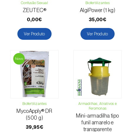
Confusão Sexual
Biofertilizantes
Macieira (
Malus domestica
)
ZEUTEC®
AlgiPower (1 kg)
0,00€
35,00€
Malagueta, chilli e rocoto (
Capsicum
annuum, C. frutescens e C. pubescens
)
Ver Produto
Ver Produto
Mandioca (
Manihot esculenta
)
Mangueira (
Mangifera indica
)
Novo
Manjericão / Basílico (
Ocimum basilicum
)
Maracujazeiro (
Passiflora edulis
)
Marmeleiro (
Cydonia oblonga
)
Biofertilizantes
Armadilhas, Atrativos e
Massango / Milheto (
Pennisetum glaucum
)
Feromonas
MycoApply® DR
Mini-armadilha tipo
(500 g)
Medronheiro (
Arbutus unedo
)
funil amarelo e
39,95€
transparente