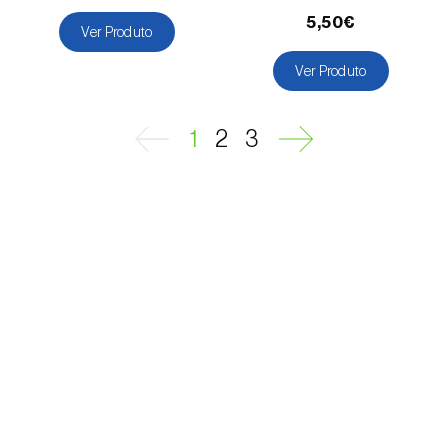
Melancia (
Citrullus lanatus
)
5,50€
Ver Produto
Melão (
Cucumis melo
)
Ver Produto
Meloa (
Cucumis melo: var. reticulatus, var.
cantalupensis e var. inodorus
)
1
2
3
Milho (
Zea mays
)
Mirtilo (
Vaccinium spp.
)
Morango (
Fragaria spp.
)
Mostajeiro-branco (
Sorbus aria
)
Nabo (
Brassica rapa
)
Nectarina (
Prunus persica var. nucipersica
)
Nespereira (
Eriobotrya japonica
)