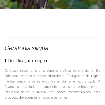
Alcarávia (
Carum carvi
)
Alface (
Lactuca sativa
)
Alfarrobeira (
Ceratonia siliqua
)
Algodoeiro (
Gossypium spp.
)
Alho (
Allium sativum
)
Ceratonia siliqua
Alho-francês (
Allium porrum
)
1. Identificação e origem
Ambientes aquáticos (
Pântanos, lagoas,
valas, canais, açudes, barragens e estações
Ceratonia siliqua
L. é uma espécie arbórea perene da família
de tratamento de águas residuais
)
Fabaceae, conhecida como alfarrobeira. É originária da região
mediterrânica, onde se encontra amplamente naturalizada. A
Ameixeira (
Prunus domestica L.
)
árvore é adaptada a ambientes secos e pobres, sendo
tradicionalmente cultivada em países mediterrânicos para
Amendoeira (
Prunus dulcis
)
produção de vagens (alfarrobas) e sementes.
Amendoim (
Arachis hypogaea
)