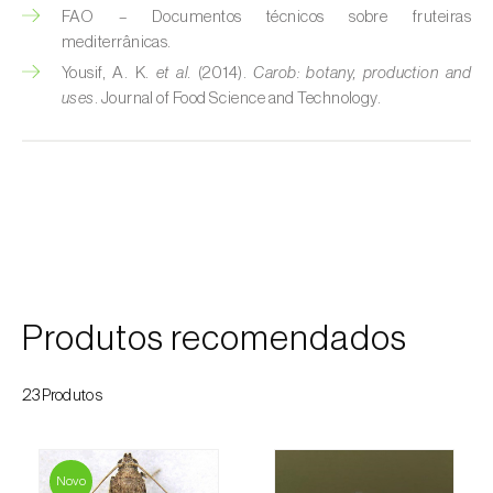
FAO – Documentos técnicos sobre fruteiras
Courgette (
Cucurbita pepo
)
mediterrânicas.
Yousif, A. K.
et al.
(2014).
Carob: botany, production and
Couve (
Brassica oleracea
)
uses
. Journal of Food Science and Technology.
Craveiro (
Dianthus caryophyllus
)
Crisântemo (
Chrysanthemum spp.
)
Damasqueiro / Alperce (
Prunus armeniaca
)
Diospireiro (
Diospyros spp.
)
Produtos recomendados
Dracena (
Dracaena spp.
)
Endívia (
Cichorium intybus
)
23Produtos
Ervilha (
Pisum sativum
)
Espargo (
Asparagus officinalis
)
Novo