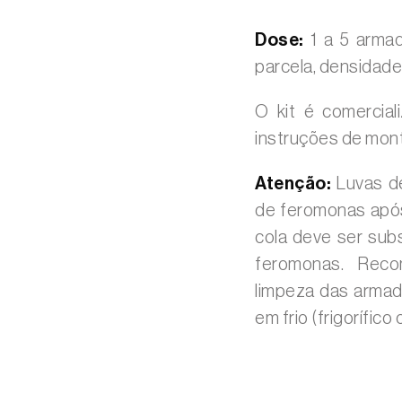
Dose:
1 a 5 armad
parcela, densidade
O kit é comercia
instruções de mon
Atenção:
Luvas de
de feromonas apó
cola deve ser subs
feromonas. Reco
limpeza das armad
em frio (frigorífic