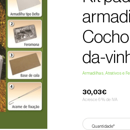
armadi
Cochon
da-vin
Armadilhas, Atrativos e 
30,03€
Acresce 6% de IVA
Quantidade*