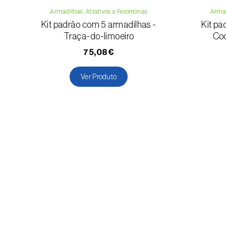
Armadilhas, Atrativos e Feromonas
Armad
Kit padrão com 5 armadilhas -
Kit pa
Traça-do-limoeiro
Coc
75,08€
Ver Produto