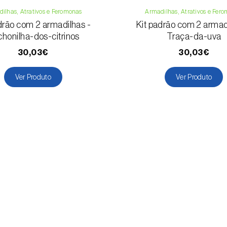
ilhas, Atrativos e Feromonas
Armadilhas, Atrativos e Fer
drão com 2 armadilhas -
Kit padrão com 2 armad
honilha-dos-citrinos
Traça-da-uva
30,03€
30,03€
Ver Produto
Ver Produto