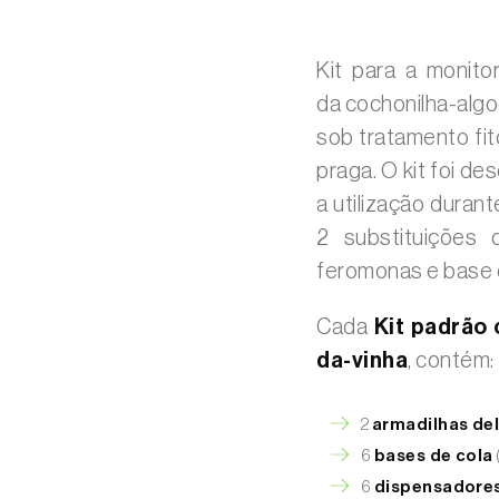
Kit para a monito
da cochonilha-alg
sob tratamento fi
praga. O kit foi d
a utilização duran
2 substituições 
feromonas e base d
Cada
Kit padrão 
da-vinha
, contém:
2
armadilhas del
6
bases de cola
6
dispensadores