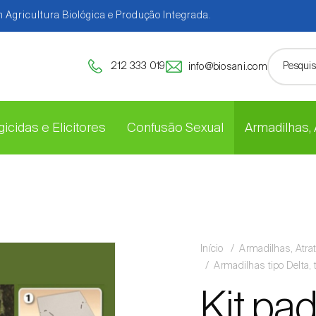
 Agricultura Biológica e Produção Integrada.
212 333 019
info@biosani.com
icidas e Elicitores
Confusão Sexual
Armadilhas,
Início
Armadilhas, Atra
Armadilhas tipo Delta, 
Kit pa