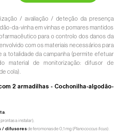
rização / avaliação / deteção da presença
odão-da-vinha em vinhas e pomares mantidos
tofarmacêutico para o controlo dos danos da
esenvolvido com os materiais necessários para
te a totalidade da campanha (permite efetuar
do material de monitorização: difusor de
e cola).
com 2 armadilhas - Cochonilha-algodão-
ta
;
(prontas a instalar);
 / difusores
de feromonas de 0,1 mg (
Planococcus ficus
).