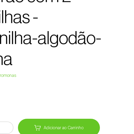
lhas -
ilha-algodão-
ha
Feromonas
Adicionar ao Carrinho