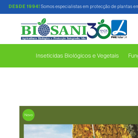
DESDE 1994!
Somos especialistas em protecção de plantas em
Inseticidas Biológicos e Vegetais
Fung
Novo