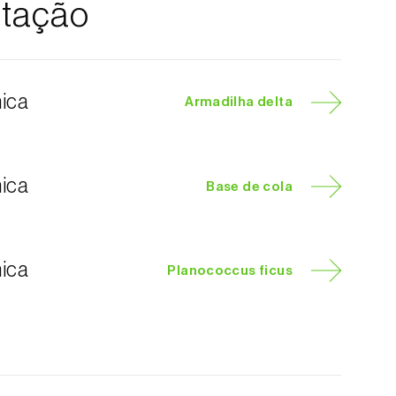
tação
nica
Armadilha delta
nica
Base de cola
nica
Planococcus ficus