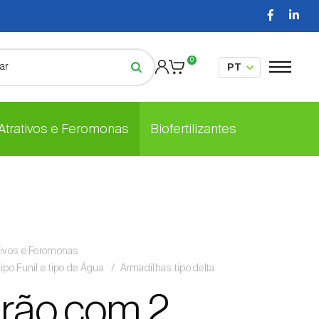
0
 Atrativos e Feromonas
Biofertilizantes
tivos e Feromonas
tipo Funil e tipo de Água
Armadilhas tipo delta
drão com 2