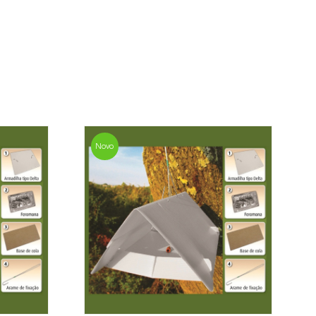
valor mais económico. Após receber a
sani contacta o cliente o mais brevemente
mação referente ao valor total da encomenda
mento.
da, contacte-nos:
33 019
Novo
osani.com
contacto