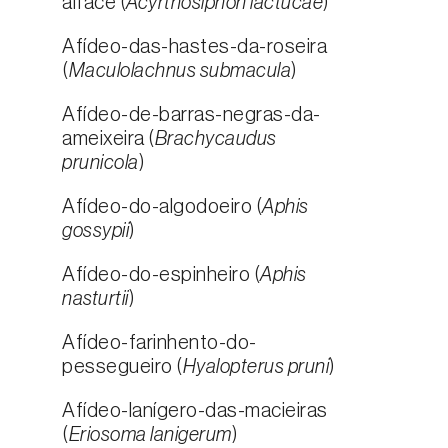
alface (
Acyrthosiphon lactucae
)
Afídeo-das-hastes-da-roseira
(
Maculolachnus submacula
)
Afídeo-de-barras-negras-da-
ameixeira (
Brachycaudus
prunicola
)
Afídeo-do-algodoeiro (
Aphis
gossypii
)
Afídeo-do-espinheiro (
Aphis
nasturtii
)
Afídeo-farinhento-do-
pessegueiro (
Hyalopterus pruni
)
Afídeo-lanígero-das-macieiras
(
Eriosoma lanigerum
)