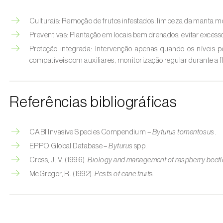
Culturais: Remoção de frutos infestados; limpeza da manta mo
Preventivas: Plantação em locais bem drenados; evitar excesso
Proteção integrada: Intervenção apenas quando os níveis po
compatíveis com auxiliares; monitorização regular durante a f
Referências bibliográficas
CABI Invasive Species Compendium –
Byturus tomentosus
.
EPPO Global Database –
Byturus
spp.
Cross, J. V. (1996).
Biology and management of raspberry beetl
McGregor, R. (1992).
Pests of cane fruit
s.