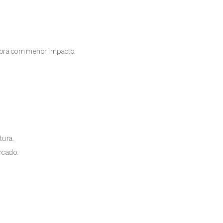
ora com menor impacto.
.
tura.
rcado.