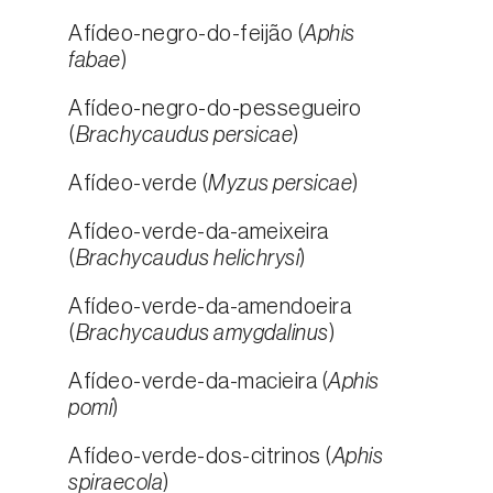
Afídeo-negro-do-feijão (
Aphis
fabae
)
Afídeo-negro-do-pessegueiro
(
Brachycaudus persicae
)
Afídeo-verde (
Myzus persicae
)
Afídeo-verde-da-ameixeira
(
Brachycaudus helichrysi
)
Afídeo-verde-da-amendoeira
(
Brachycaudus amygdalinus
)
Afídeo-verde-da-macieira (
Aphis
pomi
)
Afídeo-verde-dos-citrinos (
Aphis
spiraecola
)