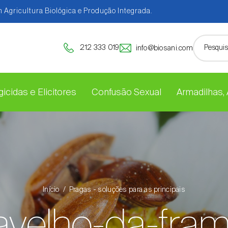
 Agricultura Biológica e Produção Integrada.
212 333 019
info@biosani.com
icidas e Elicitores
Confusão Sexual
Armadilhas,
Início
Pragas - soluções para as principais
avelho-da-fra