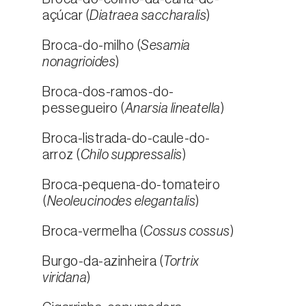
açúcar (
Diatraea saccharalis
)
Broca-do-milho (
Sesamia
nonagrioides
)
Broca-dos-ramos-do-
pessegueiro (
Anarsia lineatella
)
Broca-listrada-do-caule-do-
arroz (
Chilo suppressalis
)
Broca-pequena-do-tomateiro
(
Neoleucinodes elegantalis
)
Broca-vermelha (
Cossus cossus
)
Burgo-da-azinheira (
Tortrix
viridana
)