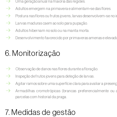
Uma geração anual na maioria das regiões.
Adultos emergem na primavera e alimentam‑se das flores.
Postura nas flores ou frutos jovens; larvas desenvolvem‑se no in
Larvas maduras caem ao solo para pupação.
Adultos hibernam no solo ou na manta morta.
Desenvolvimento favorecido por primaveras amenas e elevada 
6. Monitorização
Observação de danos nas flores durante a floração.
Inspeção de frutos jovens para deteção de larvas.
Agitar ramos sobre uma superfície clara para avaliar a presenç
Armadilhas cromotrópicas (brancas preferencialmente ou 
parcelas com historial da praga.
7. Medidas de gestão