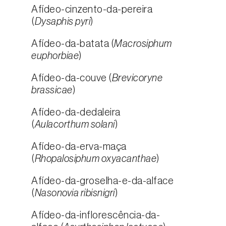
Afídeo-cinzento-da-pereira
(
Dysaphis pyri
)
Afídeo-da-batata (
Macrosiphum
euphorbiae
)
Afídeo-da-couve (
Brevicoryne
brassicae
)
Afídeo-da-dedaleira
(
Aulacorthum solani
)
Afídeo-da-erva-maça
(
Rhopalosiphum oxyacanthae
)
Afídeo-da-groselha-e-da-alface
(
Nasonovia ribisnigri
)
Afídeo-da-inflorescência-da-