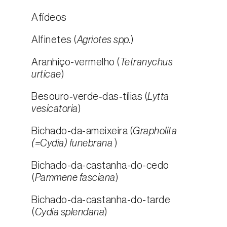
Afídeos
Alfinetes (
Agriotes spp.
)
Aranhiço-vermelho (
Tetranychus
urticae
)
Besouro‑verde‑das‑tílias (
Lytta
vesicatoria
)
Bichado-da-ameixeira (
Grapholita
(=Cydia) funebrana
)
Bichado-da-castanha-do-cedo
(
Pammene fasciana
)
Bichado-da-castanha-do-tarde
(
Cydia splendana
)