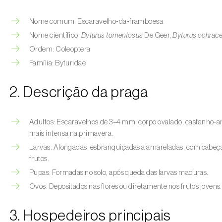
Nome comum: Escaravelho‑da‑framboesa
Nome científico:
Byturus tomentosus
De Geer,
Byturus ochrac
Ordem: Coleoptera
Família: Byturidae
2. Descrição da praga
Adultos: Escaravelhos de 3–4 mm; corpo ovalado, castanho‑am
mais intensa na primavera.
Larvas: Alongadas, esbranquiçadas a amareladas, com cabeça
frutos.
Pupas: Formadas no solo, após queda das larvas maduras.
Ovos: Depositados nas flores ou diretamente nos frutos jovens.
3. Hospedeiros principais