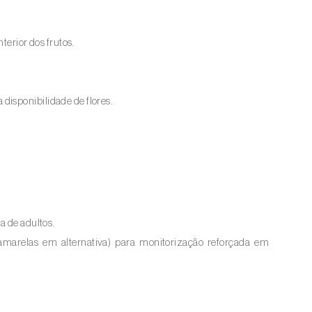
terior dos frutos.
disponibilidade de flores.
a de adultos.
amarelas em alternativa) para monitorização reforçada em