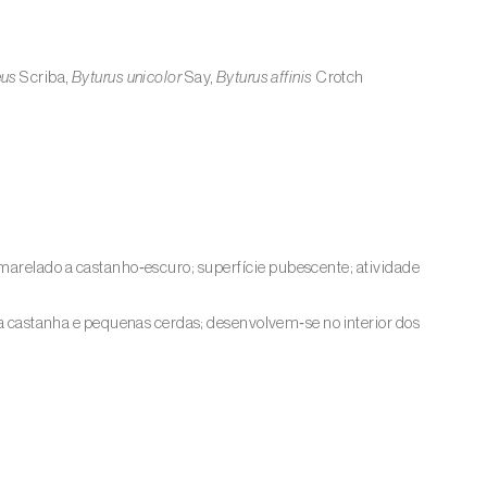
eus
Scriba,
Byturus unicolor
Say,
Byturus affinis
Crotch
arelado a castanho‑escuro; superfície pubescente; atividade
 castanha e pequenas cerdas; desenvolvem‑se no interior dos