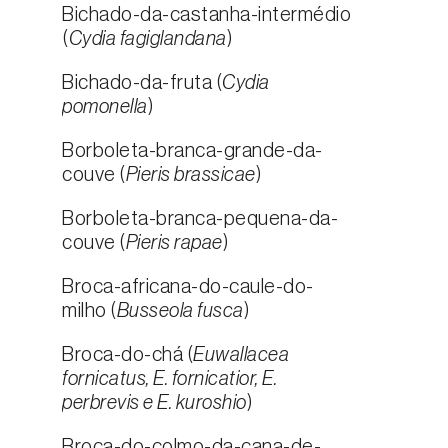
Bichado-da-castanha-intermédio
(
Cydia fagiglandana
)
Bichado-da-fruta (
Cydia
pomonella
)
Borboleta-branca-grande-da-
couve (
Pieris brassicae
)
Borboleta-branca-pequena-da-
couve (
Pieris rapae
)
Broca-africana-do-caule-do-
milho (
Busseola fusca
)
Broca-do-chá (
Euwallacea
fornicatus, E. fornicatior, E.
perbrevis e E. kuroshio
)
Broca-do-colmo-da-cana-de-