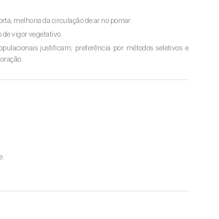
rta; melhoria da circulação de ar no pomar.
 de vigor vegetativo.
pulacionais justificam; preferência por métodos seletivos e
loração.
e
.