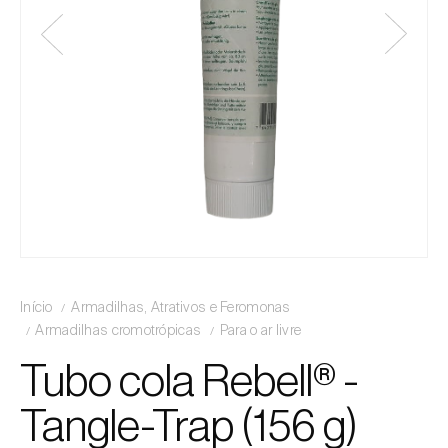
Início
Armadilhas, Atrativos e Feromonas
Armadilhas cromotrópicas
Para o ar livre
Tubo cola Rebell® -
Tangle-Trap (156 g)