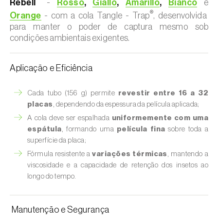
Rebell
-
Rosso
,
Giallo
,
Amarillo
,
Bianco
e
®
Orange
- com a cola Tangle - Trap
, desenvolvida
para manter o poder de captura mesmo sob
condições ambientais exigentes.
Aplicação e Eficiência
Cada tubo (156 g) permite
revestir entre 16 a 32
placas
, dependendo da espessura da película aplicada;
A cola deve ser espalhada
uniformemente com uma
espátula
, formando uma
película fina
sobre toda a
superfície da placa;
Fórmula resistente a
variações térmicas
, mantendo a
viscosidade e a capacidade de retenção dos insetos ao
longo do tempo.
Manutenção e Segurança