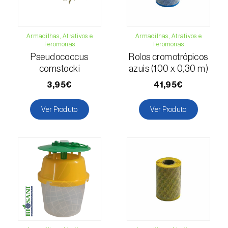
Cobrilha-da-cortiça (
Coroebus undatus
)
Armadilhas, Atrativos e
Armadilhas, Atrativos e
Cochonilha-algodão-da-vinha (
Planococcus
Feromonas
Feromonas
ficus
)
Pseudococcus
Rolos cromotrópicos
comstocki
azuis (100 x 0,30 m)
Cochonilha-da-amoreira (
Pseudaulacaspis
3,95€
41,95€
pentagona
)
Ver Produto
Ver Produto
Cochonilha-de-cauda-comprida
(
Pseudococcus longispinus
)
Cochonilha-de-Comstock (
Pseudococcus
comstocki
)
Cochonilha-de-São-José (
Quadraspidiotus
(= Diaspidiotus) perniciosus
)
Cochonilha-dos-citrinos (
Planococcus citri
)