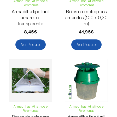
Armadilhas, Atrativos e
Armadilhas, Atrativos e
Cochonilha-obscura (
Pseudococcus viburni
)
Feromonas
Feromonas
Armadilha tipo funil
Rolos cromotrópicos
Cochonilha-vermelha-dos-citrinos
amarelo e
amarelos (100 x 0,30
(
Aonidiella aurantii
)
transparente
m)
8,45€
41,95€
Cochonilhas
Ver Produto
Ver Produto
Coleópteros de grandes dimensões
Coleópteros de pequenas dimensões
Drosófila-da-asa-manchada (
Drosophila
suzukii
)
Escaravelho / Gorgulho-vermelho-das-
palmeiras (
Rhynchophorus ferrugineus
)
Escaravelho-da-agave (
Scyphophorus
Armadilhas, Atrativos e
Armadilhas, Atrativos e
acupunctatus
)
Feromonas
Feromonas