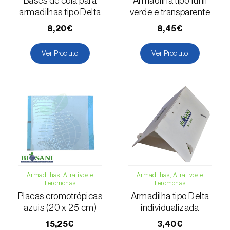
Bases de cola para
Armadilha tipo funil
Escaravelho-da-batateira (
Leptinotarsa
armadilhas tipo Delta
verde e transparente
decemlineata
)
8,20€
8,45€
Escaravelho-da-casca-da-amendoeira
Ver Produto
Ver Produto
(
Scolytus amygdali
)
Escaravelho-da-casca-de-oito-dentes (
Ips
typographus
)
Escaravelho-da-casca-de-seis-dentes (
Ips
sexdentatus
)
Escaravelho-da-casca-do-ulmeiro
(
Scolytus multistriatus
)
Armadilhas, Atrativos e
Armadilhas, Atrativos e
Escaravelho-da-folha-da-ervilha (
Sitona
Feromonas
Feromonas
lineatus
)
Placas cromotrópicas
Armadilha tipo Delta
azuis (20 x 25 cm)
individualizada
Escaravelho-da-folha-do-ulmeiro (
Pyrrhalta
15,25€
3,40€