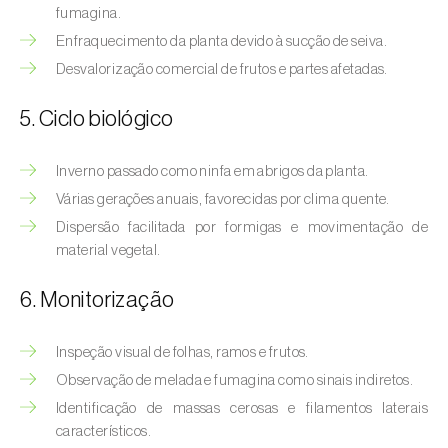
Afídeo-verde-dos-citrinos (
Aphis
fumagina.
spiraecola
)
Enfraquecimento da planta devido à sucção de seiva.
Desvalorização comercial de frutos e partes afetadas.
Afídeos
5. Ciclo biológico
Alfinetes (
Agriotes spp.
)
Aranhiço-vermelho (
Tetranychus urticae
)
Inverno passado como ninfa em abrigos da planta.
Várias gerações anuais, favorecidas por clima quente.
Besouro‑verde‑das‑tílias (
Lytta vesicatoria
)
Dispersão facilitada por formigas e movimentação de
Bichado-da-ameixeira (
Grapholita (=Cydia)
material vegetal.
funebrana
)
6. Monitorização
Bichado-da-castanha-do-cedo (
Pammene
fasciana
)
Inspeção visual de folhas, ramos e frutos.
Observação de melada e fumagina como sinais indiretos.
Bichado-da-castanha-do-tarde (
Cydia
Identificação de massas cerosas e filamentos laterais
splendana
)
característicos.