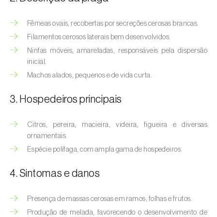
(
Hyalopterus pruni
)
Fêmeas ovais, recobertas por secreções cerosas brancas.
Afídeo-lanígero-das-macieiras (
Eriosoma
lanigerum
)
Filamentos cerosos laterais bem desenvolvidos.
Ninfas móveis, amareladas, responsáveis pela dispersão
Afídeo-negro-do-feijão (
Aphis fabae
)
inicial.
Machos alados, pequenos e de vida curta.
Afídeo-negro-do-pessegueiro
(
Brachycaudus persicae
)
3. Hospedeiros principais
Afídeo-verde (
Myzus persicae
)
Citros, pereira, macieira, videira, figueira e diversas
Afídeo-verde-da-ameixeira (
Brachycaudus
ornamentais.
helichrysi
)
Espécie polífaga, com ampla gama de hospedeiros.
Afídeo-verde-da-amendoeira
4. Sintomas e danos
(
Brachycaudus amygdalinus
)
Afídeo-verde-da-macieira (
Aphis pomi
)
Presença de massas cerosas em ramos, folhas e frutos.
Produção de melada, favorecendo o desenvolvimento de