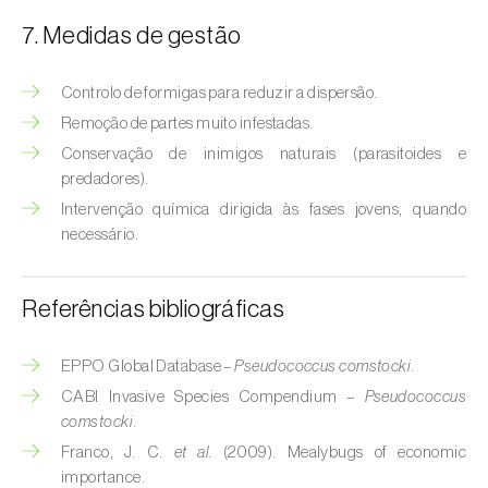
Bichado-da-castanha-intermédio (
Cydia
fagiglandana
)
7. Medidas de gestão
Bichado-da-fruta (
Cydia pomonella
)
Controlo de formigas para reduzir a dispersão.
Remoção de partes muito infestadas.
Borboleta-branca-grande-da-couve (
Pieris
brassicae
)
Conservação de inimigos naturais (parasitoides e
predadores).
Borboleta-branca-pequena-da-couve
Intervenção química dirigida às fases jovens, quando
(
Pieris rapae
)
necessário.
Broca-africana-do-caule-do-milho
(
Busseola fusca
)
Referências bibliográficas
Broca-do-chá (
Euwallacea fornicatus, E.
EPPO Global Database –
Pseudococcus comstocki
.
fornicatior, E. perbrevis e E. kuroshio
)
CABI Invasive Species Compendium –
Pseudococcus
comstocki
.
Broca-do-colmo-da-cana-de-açúcar
(
Diatraea saccharalis
)
Franco, J. C.
et al.
(2009). Mealybugs of economic
importance.