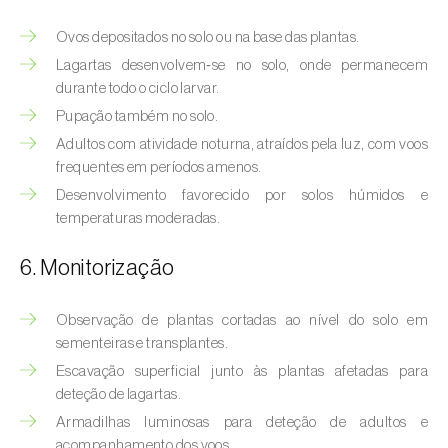
Bichado-da-castanha-intermédio (
Cydia
fagiglandana
)
Ovos depositados no solo ou na base das plantas.
Lagartas desenvolvem‑se no solo, onde permanecem
Bichado-da-fruta (
Cydia pomonella
)
durante todo o ciclo larvar.
Pupação também no solo.
Borboleta-branca-grande-da-couve (
Pieris
brassicae
)
Adultos com atividade noturna, atraídos pela luz, com voos
frequentes em períodos amenos.
Borboleta-branca-pequena-da-couve
Desenvolvimento favorecido por solos húmidos e
(
Pieris rapae
)
temperaturas moderadas.
Broca-africana-do-caule-do-milho
6. Monitorização
(
Busseola fusca
)
Observação de plantas cortadas ao nível do solo em
Broca-do-chá (
Euwallacea fornicatus, E.
sementeiras e transplantes.
fornicatior, E. perbrevis e E. kuroshio
)
Escavação superficial junto às plantas afetadas para
Broca-do-colmo-da-cana-de-açúcar
deteção de lagartas.
(
Diatraea saccharalis
)
Armadilhas luminosas para deteção de adultos e
acompanhamento dos voos.