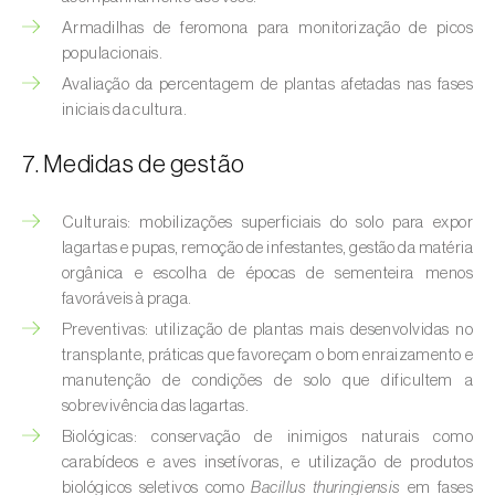
Broca-do-milho (
Sesamia nonagrioides
)
Armadilhas de feromona para monitorização de picos
populacionais.
Broca-dos-ramos-do-pessegueiro (
Anarsia
Avaliação da percentagem de plantas afetadas nas fases
lineatella
)
iniciais da cultura.
Broca-listrada-do-caule-do-arroz (
Chilo
suppressalis
)
7. Medidas de gestão
Broca-pequena-do-tomateiro
Culturais: mobilizações superficiais do solo para expor
(
Neoleucinodes elegantalis
)
lagartas e pupas, remoção de infestantes, gestão da matéria
orgânica e escolha de épocas de sementeira menos
Broca-vermelha (
Cossus cossus
)
favoráveis à praga.
Preventivas: utilização de plantas mais desenvolvidas no
Burgo-da-azinheira (
Tortrix viridana
)
transplante, práticas que favoreçam o bom enraizamento e
manutenção de condições de solo que dificultem a
Cigarrinha-espumadora (
Philaenus
sobrevivência das lagartas.
spumarius
)
Biológicas: conservação de inimigos naturais como
Cigarrinhas (
Jacobiasca lybica, Scaphoideus
carabídeos e aves insetívoras, e utilização de produtos
titanus e Empoasca spp.
)
biológicos seletivos como
Bacillus thuringiensis
em fases