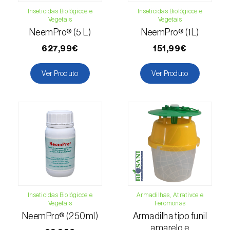
(=Xanthogaleruca) luteola
)
Inseticidas Biológicos e
Inseticidas Biológicos e
Vegetais
Vegetais
Escaravelho-da-framboesa (
Byturus spp.
)
NeemPro® (5 L)
NeemPro® (1L)
Escaravelho-da-nogueira (
Pityophthorus
627,99€
151,99€
juglandis
)
Ver Produto
Ver Produto
Escaravelho-grande-da-casca-do-larício
(
Ips cembrae
)
Escaravelho-gravador (
Ips acuminatus
)
Escaravelho-japonês (
Popillia japonica
)
Escaravelho-oriental (
Exomala (=Anomala)
orientalis
)
Escaravelho-rosado-esmeralda
Inseticidas Biológicos e
Armadilhas, Atrativos e
Vegetais
Feromonas
(
Cneorhinus serranoi
)
NeemPro® (250ml)
Armadilha tipo funil
amarelo e