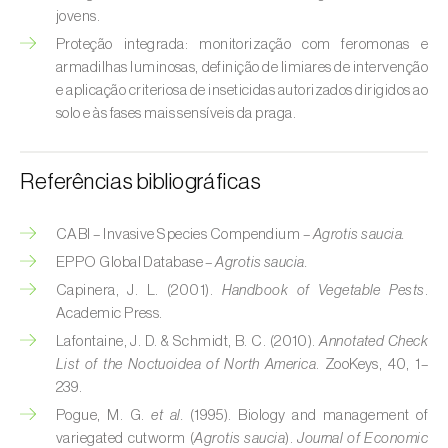
jovens.
Cobrilha-da-cortiça (
Coroebus undatus
)
Proteção integrada: monitorização com feromonas e
armadilhas luminosas, definição de limiares de intervenção
Cochonilha-algodão-da-vinha (
Planococcus
e aplicação criteriosa de inseticidas autorizados dirigidos ao
ficus
)
solo e às fases mais sensíveis da praga.
Cochonilha-da-amoreira (
Pseudaulacaspis
pentagona
)
Referências bibliográficas
Cochonilha-de-cauda-comprida
CABI – Invasive Species Compendium –
Agrotis saucia.
(
Pseudococcus longispinus
)
EPPO Global Database –
Agrotis saucia.
Cochonilha-de-Comstock (
Pseudococcus
Capinera, J. L. (2001).
Handbook of Vegetable Pests
.
comstocki
)
Academic Press.
Lafontaine, J. D. & Schmidt, B. C. (2010).
Annotated Check
Cochonilha-de-São-José (
Quadraspidiotus
List of the Noctuoidea of North America
. ZooKeys, 40, 1–
(= Diaspidiotus) perniciosus
)
239.
Pogue, M. G.
et al.
(1995). Biology and management of
Cochonilha-dos-citrinos (
Planococcus citri
)
variegated cutworm (
Agrotis saucia
).
Journal of Economic