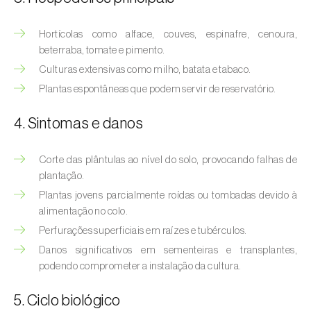
Afídeo-verde-dos-citrinos (
Aphis
spiraecola
)
Hortícolas como alface, couves, espinafre, cenoura,
beterraba, tomate e pimento.
Afídeos
Culturas extensivas como milho, batata e tabaco.
Alfinetes (
Agriotes spp.
)
Plantas espontâneas que podem servir de reservatório.
Aranhiço-vermelho (
Tetranychus urticae
)
4. Sintomas e danos
Besouro‑verde‑das‑tílias (
Lytta vesicatoria
)
Corte das plântulas ao nível do solo, provocando falhas de
Bichado-da-ameixeira (
Grapholita (=Cydia)
plantação.
funebrana
)
Plantas jovens parcialmente roídas ou tombadas devido à
alimentação no colo.
Bichado-da-castanha-do-cedo (
Pammene
Perfurações superficiais em raízes e tubérculos.
fasciana
)
Danos significativos em sementeiras e transplantes,
podendo comprometer a instalação da cultura.
Bichado-da-castanha-do-tarde (
Cydia
splendana
)
5. Ciclo biológico