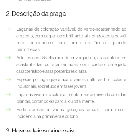
(
Hyalopterus pruni
)
2. Descrição da praga
Afídeo-lanígero-das-macieiras (
Eriosoma
lanigerum
)
Lagartas de coloração variável, do verde‑acastanhado ao
Afídeo-negro-do-feijão (
Aphis fabae
)
cinzento, com corpo liso e brilhante, atingindo cerca de 40
mm, enrolando‑se em forma de “rosca” quando
Afídeo-negro-do-pessegueiro
perturbadas.
(
Brachycaudus persicae
)
Adultos com 35–45 mm de envergadura, asas anteriores
acastanhadas ou acinzentadas com padrão variegado
Afídeo-verde (
Myzus persicae
)
característico e asas posteriores claras.
Espécie polífaga que ataca diversas culturas hortícolas e
Afídeo-verde-da-ameixeira (
Brachycaudus
industriais, sobretudo em fases jovens.
helichrysi
)
Lagartas vivem no solo e alimentam‑se ao nível do colo das
Afídeo-verde-da-amendoeira
plantas, cortando‑as parcial ou totalmente.
(
Brachycaudus amygdalinus
)
Pode apresentar várias gerações anuais, com maior
incidência na primavera e outono.
Afídeo-verde-da-macieira (
Aphis pomi
)
3. Hospedeiros principais